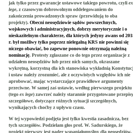
jak tylko przez gwarancje ustawowe takiego powrotu, czyli
ex
lege
, z czasowym dobrowolnym oddelegowaniem do
zakończenia prowadzonych spraw (przewidują to oba
projekty).
Obecni neosędziowie sądów powszechnych,
wojskowych i administracyjnych, dobrzy merytorycznie i o
nieskazitelnym charakterze, dla których jedyny awans od 201
r. był możliwy tylko poprzez nielegalną KRS nie powinni się
niczego obawiać, bo zapewne ponownie otrzymają należną
nominację
. Protesty zgłaszane co do tego przez organizacje z
udziałem neosędziów lub przez nich samych, okraszane
wykrętną, korzystną dla ich stanowiska wykładnią Konstytucj
i ustaw należy zrozumieć, ale z oczywistych względów ich nie
aprobować, mając wystarczające prawidłowe argumenty
przeciwne. W samej zaś ustawie, według pierwszego projektu
(tego
ex lege
) zawrzeć należy starannie przygotowane przepis
szczegółowe, dotyczące różnych sytuacji szczególnych,
wynikających choćby z upływu czasu.
W tej wypowiedzi podjęta jest tylko kwestia zasadnicza, bez
tych szczegółów. Podzielam głos prof. W. Sadurskiego, że
projekt pierwszy jest nader wspaniałomyślny dla neosędziów,