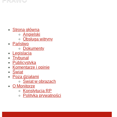
Strona główna
Angielski
Obsługa witryny
Państwo
Dokumenty
Legislacja
Trybunał
Publicystyka
Komentarze i opinie
Świat
Poza działami
Świat w obrazach
O Monitorze
Konstytucja RP
Polityka prywatności
Judyta Papp: O granicach utożsamiania Sądu