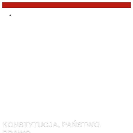
Przejdź
Po
do
angielsku
treści
Monitor
Konstytucyj
KONSTYTUCJA, PAŃSTWO,
PRAWO