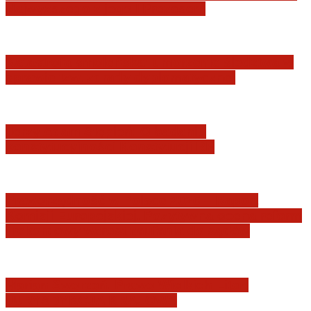
Najwyższego z jego I Prezesem
Katastrofa smoleńska: umorzenie śledztwa w
sprawie tzw. zdrady dyplomatycznej
Jerzy Adam Stępień: O badaniu
konstytucyjności Konstytucji RP
Praworządność w Polsce 2026 – Raport
Komisji Europejskiej. Pozytywna ocena reform
i rekordowy wzrost zaufania do sądów
Marian Sworzeń. Prawo Wielkich Liter:
JURYSDYKCJA KRAJOWA