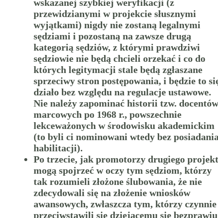
wskazanej szybkiej weryfikacji (z
przewidzianymi w projekcie słusznymi
wyjątkami) nigdy nie zostaną legalnymi
sędziami i pozostaną na zawsze drugą
kategorią sędziów, z którymi prawdziwi
sędziowie nie będą chcieli orzekać i co do
których legitymacji stale będą zgłaszane
sprzeciwy stron postępowania, i będzie to si
działo bez względu na regulacje ustawowe.
Nie należy zapominać historii tzw. docentó
marcowych po 1968 r., powszechnie
lekceważonych w środowisku akademickim
(to byli ci nominowani wtedy bez posiadani
habilitacji).
Po trzecie, jak promotorzy drugiego projek
mogą spojrzeć w oczy tym sędziom, którzy
tak rozumieli złożone ślubowania, że nie
zdecydowali się na złożenie wniosków
awansowych, zwłaszcza tym, którzy czynnie
przeciwstawili się dziejącemu się bezprawi