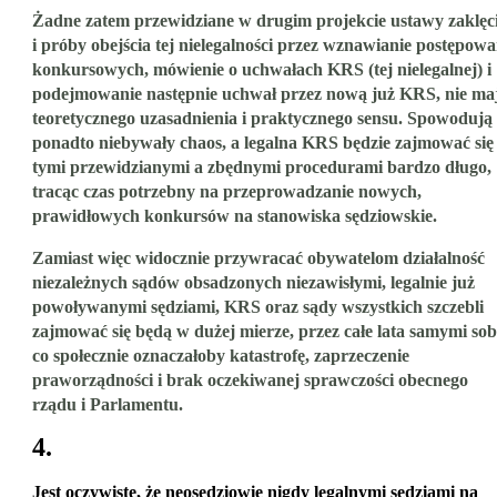
Żadne zatem przewidziane w drugim projekcie ustawy zaklęc
i próby obejścia tej nielegalności przez wznawianie postępow
konkursowych, mówienie o uchwałach KRS (tej nielegalnej) i
podejmowanie następnie uchwał przez nową już KRS, nie ma
teoretycznego uzasadnienia i praktycznego sensu. Spowodują
ponadto niebywały chaos, a legalna KRS będzie zajmować się
tymi przewidzianymi a zbędnymi procedurami bardzo długo,
tracąc czas potrzebny na przeprowadzanie nowych,
prawidłowych konkursów na stanowiska sędziowskie.
Zamiast więc widocznie przywracać obywatelom działalność
niezależnych sądów obsadzonych niezawisłymi, legalnie już
powoływanymi sędziami, KRS oraz sądy wszystkich szczebli
zajmować się będą w dużej mierze, przez całe lata samymi sob
co społecznie oznaczałoby katastrofę, zaprzeczenie
praworządności i brak oczekiwanej sprawczości obecnego
rządu i Parlamentu.
4.
Jest oczywiste, że neosędziowie nigdy legalnymi sędziami na