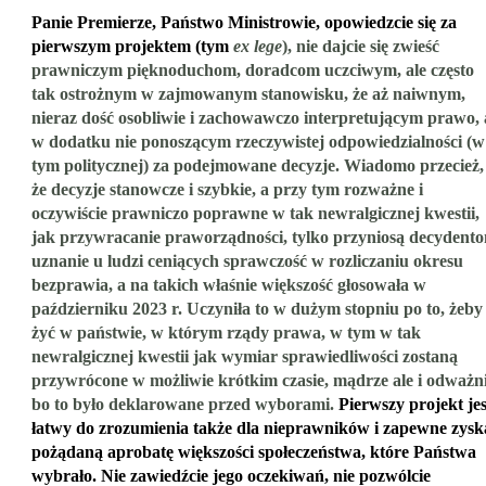
Panie Premierze, Państwo Ministrowie, opowiedzcie się za
pierwszym projektem (tym
ex lege
), nie dajcie się zwieść
prawniczym pięknoduchom, doradcom uczciwym, ale często
tak ostrożnym w zajmowanym stanowisku, że aż naiwnym,
nieraz dość osobliwie i zachowawczo interpretującym prawo, 
w dodatku nie ponoszącym rzeczywistej odpowiedzialności (w
tym politycznej) za podejmowane decyzje
. Wiadomo przecież,
że decyzje stanowcze i szybkie, a przy tym rozważne i
oczywiście prawniczo poprawne w tak newralgicznej kwestii,
jak przywracanie praworządności, tylko przyniosą decydent
uznanie u ludzi ceniących sprawczość w rozliczaniu okresu
bezprawia, a na takich właśnie większość głosowała w
październiku 2023 r. Uczyniła to w dużym stopniu po to, żeby
żyć w państwie, w którym rządy prawa, w tym w tak
newralgicznej kwestii jak wymiar sprawiedliwości zostaną
przywrócone w możliwie krótkim czasie, mądrze ale i odważni
bo to było deklarowane przed wyborami.
Pierwszy projekt jes
łatwy do zrozumienia także dla nieprawników i zapewne zysk
pożądaną aprobatę większości społeczeństwa, które Państwa
wybrało. Nie zawiedźcie jego oczekiwań, nie pozwólcie