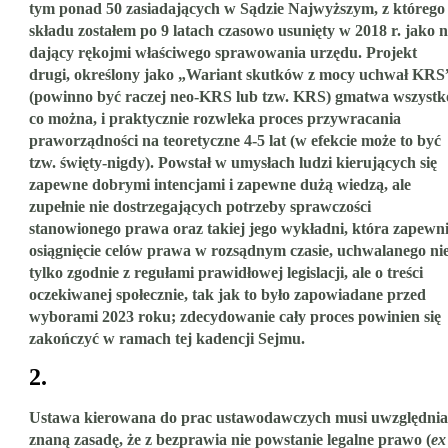
tym ponad 50 zasiadających w Sądzie Najwyższym, z którego
składu zostałem po 9 latach czasowo usunięty w 2018 r. jako n
dający rękojmi właściwego sprawowania urzędu. Projekt
drugi, określony jako „Wariant skutków z mocy uchwał KRS
(powinno być raczej neo-KRS lub tzw. KRS) gmatwa wszystk
co można, i praktycznie rozwleka proces przywracania
praworządności na teoretyczne 4-5 lat (w efekcie może to być
tzw. święty-nigdy). Powstał w umysłach ludzi kierujących się
zapewne dobrymi intencjami i zapewne dużą wiedzą, ale
zupełnie nie dostrzegających potrzeby sprawczości
stanowionego prawa oraz takiej jego wykładni, która zapewn
osiągnięcie celów prawa w rozsądnym czasie, uchwalanego ni
tylko zgodnie z regułami prawidłowej legislacji, ale o treści
oczekiwanej społecznie, tak jak to było zapowiadane przed
wyborami 2023 roku; zdecydowanie cały proces powinien się
zakończyć w ramach tej kadencji Sejmu.
2.
Ustawa kierowana do prac ustawodawczych musi uwzględnia
znaną zasadę, że z bezprawia nie powstanie legalne prawo (
ex