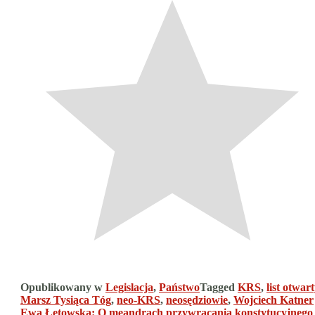
Opublikowany w
Legislacja
,
Państwo
Tagged
KRS
,
list otwart
Marsz Tysiąca Tóg
,
neo-KRS
,
neosędziowie
,
Wojciech Katner
Ewa Łętowska: O meandrach przywracania konstytucyjnego