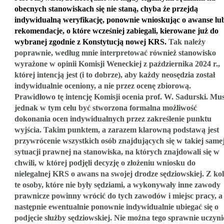
obecnych stanowiskach się nie staną, chyba że przejdą
indywidualną weryfikację, ponownie wnioskując o awanse lu
rekomendacje, o które wcześniej zabiegali, kierowane już do
wybranej zgodnie z Konstytucją nowej KRS.
Tak należy
poprawnie, według mnie interpretować również stanowisko
wyrażone w opinii Komisji Weneckiej z października 2024 r.,
której intencją jest (i to dobrze), aby każdy neosędzia został
indywidualnie oceniony, a nie przez ocenę zbiorową.
Prawidłowo tę intencję Komisji ocenia prof. W. Sadurski. Mus
jednak w tym celu być stworzona formalna możliwość
dokonania ocen indywidualnych przez zakreślenie punktu
wyjścia. Takim punktem, a zarazem klarowną podstawą jest
przywrócenie wszystkich osób znajdujących się w takiej same
sytuacji prawnej na stanowiska, na których znajdowali się w
chwili, w której podjęli decyzję o złożeniu wniosku do
nielegalnej KRS o awans na swojej drodze sędziowskiej. Z kol
te osoby, które nie były sędziami, a wykonywały inne zawody
prawnicze powinny wrócić do tych zawodów i miejsc pracy, a
następnie ewentualnie ponownie indywidualnie ubiegać się o
podjęcie służby sędziowskiej. Nie można tego sprawnie uczyni