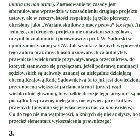
iniuria ius non oritur
). Zastosowanie tej zasady jest
sformułowane wprawdzie w uzasadnieniu drugiego projektu
ustawy, ale w rzeczywistości respektuje ją tylko pierwszy,
określony jako „Wariant skutków z mocy prawa” (
ex lege
). A
jednego, ani drugiego projektu nie omawiam szczegółowo,
uczynił to znakomicie i porównawczo prof. W. Sadurski w
opinii zamieszczonej w GW. Jak wynika z licznych wypowiedz
tego autora oraz innych osób uznawanych za autorytety
prawnicze i wielokrotnie przywoływanego orzecznictwa, do
których stanowczo się przyłączam, jeżeli podstawą nominacji
sędziowskich są uchwały uznanej za nielegalnie działającą
obecną Krajową Radę Sądownictwa (a to już jest dowiedzion
przez obecną większość parlamentarną i [przez] rząd
wielokrotnie głoszone), to wszelkie decyzje tego „organu” są o
początku bezprawne, nielegalne, nie wywierające skutków
prawnych (powinno się je właściwie uznać za
non existens
).
Co do tego nie ma wątpliwości, o których się nieraz słyszy, bo 
przecież elementarz wykształcenia prawniczego!
3.