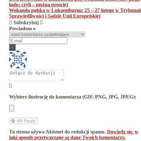
Nawigacja
ładu: czyli – można prościej
wpisu
Wokanda polska w Luksemburgu: 25 – 27 lutego w Trybunal
Sprawiedliwości i Sądzie Unii Europejskiej
Subskrybuj
Powiadom o
Wybierz ilustrację do komentarza (GIF, PNG, JPG, JPEG):
Ta strona używa Akismet do redukcji spamu.
Dowiedz się, w
jaki sposób przetwarzane są dane Twoich komentarzy.