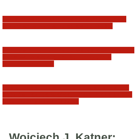
Minister Waldemar Żurek podsumował swój
rok zmian w wymiarze sprawiedliwości
Sędziowie: Apelujemy do wszystkich organów
Państwa, w szczególności Prezydenta
Rzeczpospolitej…
Postępowanie dyscyplinarne w stosunku do
sędziów Jakuba Iwańca, Rafała Puchalskiego
oraz Przemysława Radzika
Wojciech J. Katner: