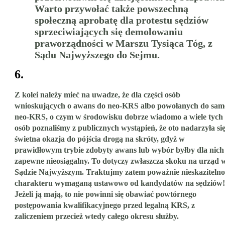
Warto przywołać także powszechną
społeczną aprobatę dla protestu sędziów
sprzeciwiających się demolowaniu
praworządności w Marszu Tysiąca Tóg, z
Sądu Najwyższego do Sejmu.
6.
Z kolei należy mieć na uwadze, że dla części osób
wnioskujących o awans do neo-KRS albo powołanych do sam
neo-KRS, o czym w środowisku dobrze wiadomo a wiele tych
osób poznaliśmy z publicznych wystąpień, że oto nadarzyła si
świetna okazja do pójścia drogą na skróty, gdyż w
prawidłowym trybie zdobyty awans lub wybór byłby dla nich
zapewne nieosiągalny. To dotyczy zwłaszcza skoku na urząd 
Sądzie Najwyższym. Traktujmy zatem poważnie nieskazitelno
charakteru wymaganą ustawowo od kandydatów na sędziów!
Jeżeli ją mają, to nie powinni się obawiać powtórnego
postępowania kwalifikacyjnego przed legalną KRS, z
zaliczeniem przecież wtedy całego okresu służby.