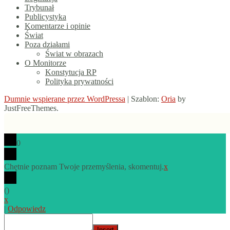
Trybunał
Publicystyka
Komentarze i opinie
Świat
Poza działami
Świat w obrazach
O Monitorze
Konstytucja RP
Polityka prywatności
Dumnie wspierane przez WordPressa
|
Szablon:
Oria
by
JustFreeThemes.
0
Chętnie poznam Twoje przemyślenia, skomentuj.
x
(
)
x
|
Odpowiedz
Insert