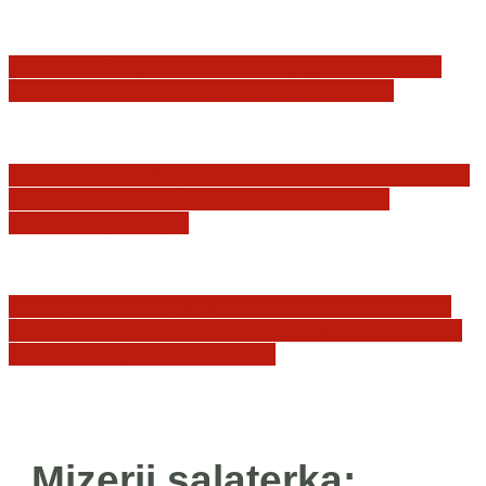
Minister Waldemar Żurek podsumował swój
rok zmian w wymiarze sprawiedliwości
Sędziowie: Apelujemy do wszystkich organów
Państwa, w szczególności Prezydenta
Rzeczpospolitej…
Postępowanie dyscyplinarne w stosunku do
sędziów Jakuba Iwańca, Rafała Puchalskiego
oraz Przemysława Radzika
Mizerii salaterka: