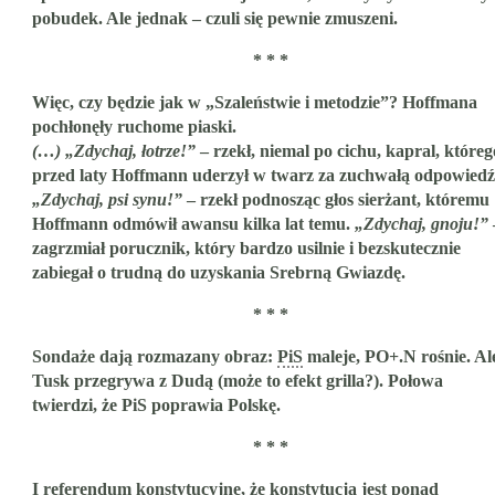
pobudek. Ale jednak – czuli się pewnie zmuszeni.
* * *
Więc, czy będzie jak w „Szaleństwie i metodzie”? Hoffmana
pochłonęły ruchome piaski.
(…) „Zdychaj, łotrze!”
– rzekł, niemal po cichu, kapral, któreg
przed laty Hoffmann uderzył w twarz za zuchwałą odpowiedź
„Zdychaj, psi synu!”
– rzekł podnosząc głos sierżant, któremu
Hoffmann odmówił awansu kilka lat temu.
„Zdychaj, gnoju!”
zagrzmiał porucznik, który bardzo usilnie i bezskutecznie
zabiegał o trudną do uzyskania Srebrną Gwiazdę.
* * *
Sondaże dają rozmazany obraz:
PiS
maleje, PO+.N rośnie. Al
Tusk przegrywa z Dudą (może to efekt grilla?). Połowa
twierdzi, że PiS poprawia Polskę.
* * *
I referendum konstytucyjne, że konstytucja jest ponad