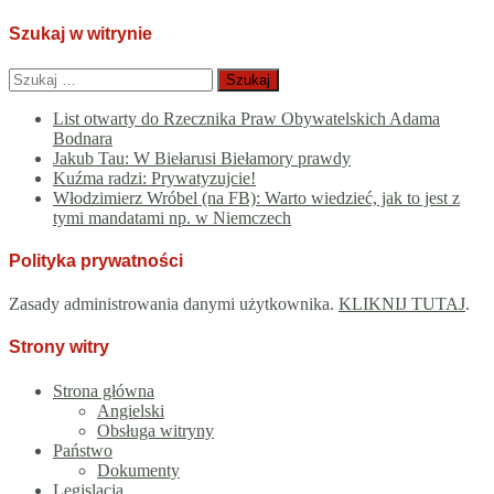
Szukaj w witrynie
Szukaj:
List otwarty do Rzecznika Praw Obywatelskich Adama
Bodnara
Jakub Tau: W Biełarusi Biełamory prawdy
Kuźma radzi: Prywatyzujcie!
Włodzimierz Wróbel (na FB): Warto wiedzieć, jak to jest z
tymi mandatami np. w Niemczech
Polityka prywatności
Zasady administrowania danymi użytkownika.
KLIKNIJ TUTAJ
.
Strony witry
Strona główna
Angielski
Obsługa witryny
Państwo
Dokumenty
Legislacja