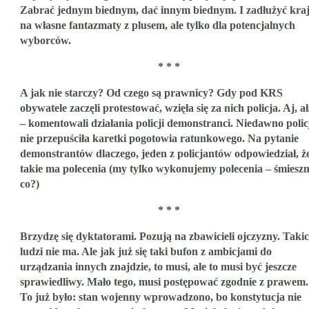
Zabrać jednym biednym, dać innym biednym. I zadłużyć kra
na własne fantazmaty z plusem, ale tylko dla potencjalnych
wyborców.
* * *
A jak nie starczy? Od czego są prawnicy? Gdy pod KRS
obywatele zaczęli protestować, wzięła się za nich policja. Aj, a
– komentowali działania policji demonstranci. Niedawno polic
nie przepuściła karetki pogotowia ratunkowego. Na pytanie
demonstrantów dlaczego, jeden z policjantów odpowiedział, ż
takie ma polecenia (my tylko wykonujemy polecenia – śmieszn
co?)
* * *
Brzydzę się dyktatorami. Pozują na zbawicieli ojczyzny. Taki
ludzi nie ma. Ale jak już się taki bufon z ambicjami do
urządzania innych znajdzie, to musi, ale to musi być jeszcze
sprawiedliwy. Mało tego, musi postępować zgodnie z prawem.
To już było: stan wojenny wprowadzono, bo konstytucja nie