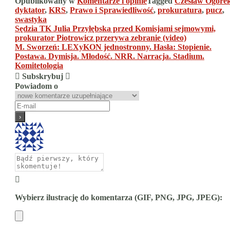
Opublikowany w
Komentarze i opinie
Tagged
Czesław Ogóre
dyktator
,
KRS
,
Prawo i Sprawiedliwość
,
prokuratura
,
pucz
,
swastyka
Nawigacja
Sędzia TK Julia Przyłębska przed Komisjami sejmowymi,
prokurator Piotrowicz przerywa zebranie (video)
wpisu
M. Sworzeń: LEXyKON jednostronny. Hasła: Stopienie.
Postawa. Dymisja. Młodość. NRR. Narracja. Stadium.
Komitetologia
Subskrybuj
Powiadom o
Wybierz ilustrację do komentarza (GIF, PNG, JPG, JPEG):