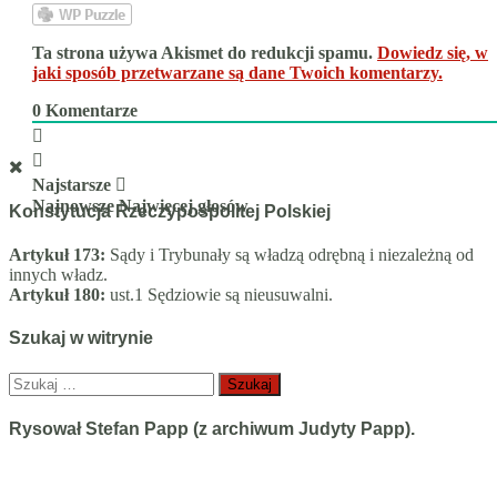
Ta strona używa Akismet do redukcji spamu.
Dowiedz się, w
jaki sposób przetwarzane są dane Twoich komentarzy.
0
Komentarze
Najstarsze
Najnowsze
Najwięcej głosów
Konstytucja Rzeczypospolitej Polskiej
Artykuł 173:
Sądy i Trybunały są władzą odrębną i niezależną od
innych władz.
Artykuł 180:
ust.1 Sędziowie są nieusuwalni.
Szukaj w witrynie
Szukaj:
Rysował Stefan Papp (z archiwum Judyty Papp).