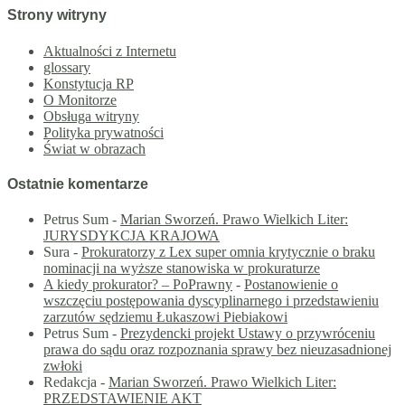
Strony witryny
Aktualności z Internetu
glossary
Konstytucja RP
O Monitorze
Obsługa witryny
Polityka prywatności
Świat w obrazach
Ostatnie komentarze
Petrus Sum
-
Marian Sworzeń. Prawo Wielkich Liter:
JURYSDYKCJA KRAJOWA
Sura
-
Prokuratorzy z Lex super omnia krytycznie o braku
nominacji na wyższe stanowiska w prokuraturze
A kiedy prokurator? – PoPrawny
-
Postanowienie o
wszczęciu postępowania dyscyplinarnego i przedstawieniu
zarzutów sędziemu Łukaszowi Piebiakowi
Petrus Sum
-
Prezydencki projekt Ustawy o przywróceniu
prawa do sądu oraz rozpoznania sprawy bez nieuzasadnionej
zwłoki
Redakcja
-
Marian Sworzeń. Prawo Wielkich Liter:
PRZEDSTAWIENIE AKT