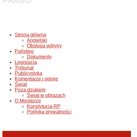
Strona główna
Angielski
Obsługa witryny
Państwo
Dokumenty
Legislacja
Trybunał
Publicystyka
Komentarze i opinie
Świat
Poza działami
Świat w obrazach
O Monitorze
Konstytucja RP
Polityka prywatności
Judyta Papp: O granicach utożsamiania Sądu