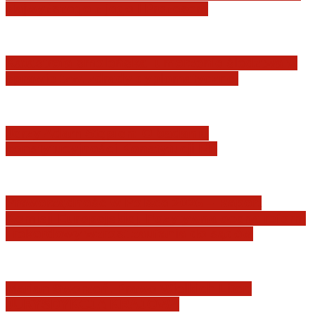
Najwyższego z jego I Prezesem
Katastrofa smoleńska: umorzenie śledztwa w
sprawie tzw. zdrady dyplomatycznej
Jerzy Adam Stępień: O badaniu
konstytucyjności Konstytucji RP
Praworządność w Polsce 2026 – Raport
Komisji Europejskiej. Pozytywna ocena reform
i rekordowy wzrost zaufania do sądów
Marian Sworzeń. Prawo Wielkich Liter:
JURYSDYKCJA KRAJOWA