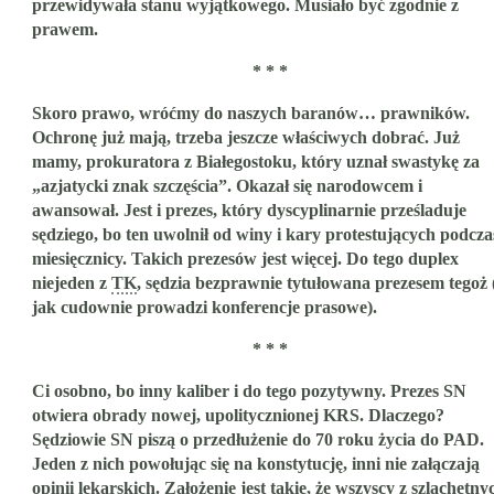
przewidywała stanu wyjątkowego. Musiało być zgodnie z
prawem.
* * *
Skoro prawo, wróćmy do naszych baranów… prawników.
Ochronę już mają, trzeba jeszcze właściwych dobrać. Już
mamy, prokuratora z Białegostoku, który uznał swastykę za
„azjatycki znak szczęścia”. Okazał się narodowcem i
awansował. Jest i prezes, który dyscyplinarnie prześladuje
sędziego, bo ten uwolnił od winy i kary protestujących podcza
miesięcznicy. Takich prezesów jest więcej. Do tego duplex
niejeden z
TK
, sędzia bezprawnie tytułowana prezesem tegoż 
jak cudownie prowadzi konferencje prasowe).
* * *
Ci osobno, bo inny kaliber i do tego pozytywny. Prezes SN
otwiera obrady nowej, upolitycznionej KRS. Dlaczego?
Sędziowie SN piszą o przedłużenie do 70 roku życia do PAD.
Jeden z nich powołując się na konstytucję, inni nie załączają
opinii lekarskich. Założenie jest takie, że wszyscy z szlachetny