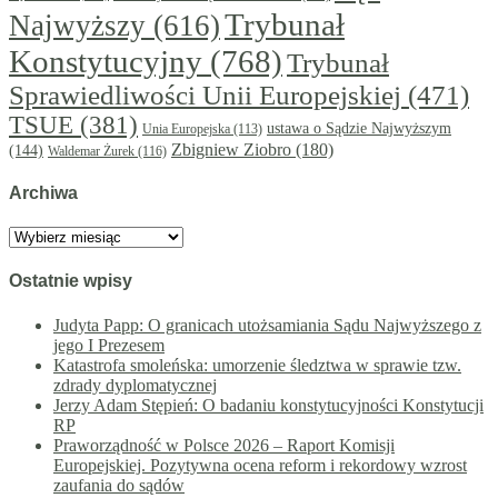
Trybunał
Najwyższy
(616)
Konstytucyjny
(768)
Trybunał
Sprawiedliwości Unii Europejskiej
(471)
TSUE
(381)
ustawa o Sądzie Najwyższym
Unia Europejska
(113)
Zbigniew Ziobro
(180)
(144)
Waldemar Żurek
(116)
Archiwa
Archiwa
Ostatnie wpisy
Judyta Papp: O granicach utożsamiania Sądu Najwyższego z
jego I Prezesem
Katastrofa smoleńska: umorzenie śledztwa w sprawie tzw.
zdrady dyplomatycznej
Jerzy Adam Stępień: O badaniu konstytucyjności Konstytucji
RP
Praworządność w Polsce 2026 – Raport Komisji
Europejskiej. Pozytywna ocena reform i rekordowy wzrost
zaufania do sądów