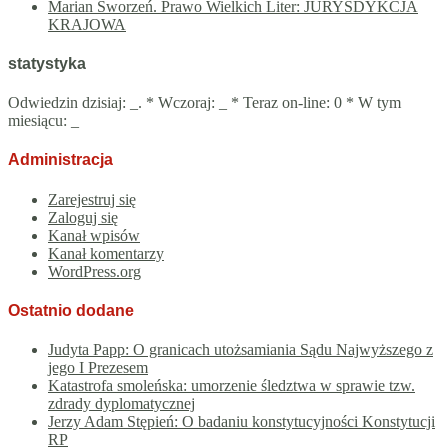
Marian Sworzeń. Prawo Wielkich Liter: JURYSDYKCJA
KRAJOWA
statystyka
Odwiedzin dzisiaj:
_
. * Wczoraj:
_
* Teraz on-line: 0 * W tym
miesiącu:
_
Administracja
Zarejestruj się
Zaloguj się
Kanał wpisów
Kanał komentarzy
WordPress.org
Ostatnio dodane
Judyta Papp: O granicach utożsamiania Sądu Najwyższego z
jego I Prezesem
Katastrofa smoleńska: umorzenie śledztwa w sprawie tzw.
zdrady dyplomatycznej
Jerzy Adam Stępień: O badaniu konstytucyjności Konstytucji
RP