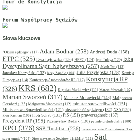
Tour de Konstytucja
Forum Współpracy Sędziów
Słowa kluczowe
Adam Bodnar
(258)
Andrzej Duda
(158)
"Okiem sędziego"
(117)
ETPC
(325)
Izba
Ewa Łętowska
(136)
HFPC
(124)
Igor Tuleya
(120)
Dyscyplinarna Sądu Najwyższego
(257)
Jakub Tau
(113)
Julia Przyłębska
(178)
Jarosław Kaczyński
(132)
Komisja
Jerzy Zajadło
(104)
Konstytucja RP
Europejska
(114)
Konferencja Ambasadorów RP
(112)
KRS
(682)
(326)
Krystian Markiewicz
(111)
Marcin Matczak
(107)
Marian Sworzeń
(317)
Mateusz Morawiecki
(143)
Małgorzata
minister sprawiedliwości
(151)
Gersdorf
(135)
Małgorzata Manowska
(112)
niezawisłość sędziego
(132)
NSA
(129)
Ministerstwo Sprawiedliwości
(121)
PiS
(151)
Piotr Schab
(131)
praworządność
(137)
Piotr Rachtan
(106)
Prezydent RP
(195)
Przemysław Radzik
(130)
pytanie prejudycjalne
(100)
RPO
(376)
SSP "Iustitia"
(236)
Stowarzyszenie Prokuratorów "Lex
Sąd
super omnia"
(104)
Stowarzyszenie Sędziów THEMIS
(111)