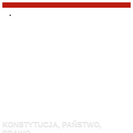
Przejdź
Po
do
angielsku
treści
Monitor
Konstytucyj
KONSTYTUCJA, PAŃSTWO,
PRAWO