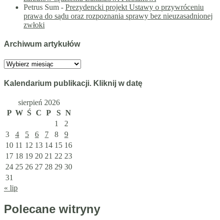
Petrus Sum
-
Prezydencki projekt Ustawy o przywróceniu
prawa do sądu oraz rozpoznania sprawy bez nieuzasadnionej
zwłoki
Archiwum artykułów
Archiwum
artykułów
Kalendarium publikacji. Kliknij w datę
sierpień 2026
P
W
Ś
C
P
S
N
1
2
3
4
5
6
7
8
9
10
11
12
13
14
15
16
17
18
19
20
21
22
23
24
25
26
27
28
29
30
31
« lip
Polecane witryny