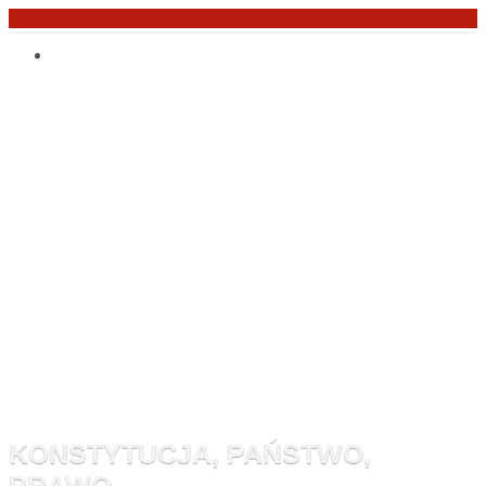
Przejdź
Po
do
angielsku
treści
Monitor
Konstytucyj
KONSTYTUCJA, PAŃSTWO,
PRAWO