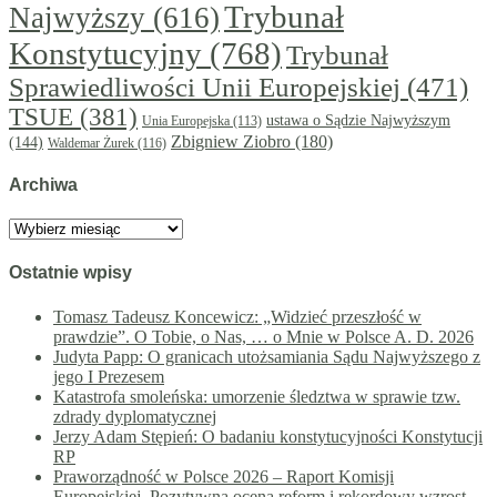
Trybunał
Najwyższy
(616)
Konstytucyjny
(768)
Trybunał
Sprawiedliwości Unii Europejskiej
(471)
TSUE
(381)
ustawa o Sądzie Najwyższym
Unia Europejska
(113)
Zbigniew Ziobro
(180)
(144)
Waldemar Żurek
(116)
Archiwa
Archiwa
Ostatnie wpisy
Tomasz Tadeusz Koncewicz: „Widzieć przeszłość w
prawdzie”. O Tobie, o Nas, … o Mnie w Polsce A. D. 2026
Judyta Papp: O granicach utożsamiania Sądu Najwyższego z
jego I Prezesem
Katastrofa smoleńska: umorzenie śledztwa w sprawie tzw.
zdrady dyplomatycznej
Jerzy Adam Stępień: O badaniu konstytucyjności Konstytucji
RP
Praworządność w Polsce 2026 – Raport Komisji
Europejskiej. Pozytywna ocena reform i rekordowy wzrost