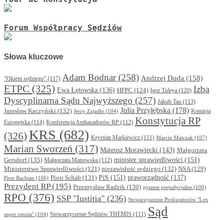
Forum Współpracy Sędziów
Słowa kluczowe
Adam Bodnar
(258)
Andrzej Duda
(158)
"Okiem sędziego"
(117)
ETPC
(325)
Izba
Ewa Łętowska
(136)
HFPC
(124)
Igor Tuleya
(120)
Dyscyplinarna Sądu Najwyższego
(257)
Jakub Tau
(113)
Julia Przyłębska
(178)
Jarosław Kaczyński
(132)
Komisja
Jerzy Zajadło
(104)
Konstytucja RP
Europejska
(114)
Konferencja Ambasadorów RP
(112)
KRS
(682)
(326)
Krystian Markiewicz
(111)
Marcin Matczak
(107)
Marian Sworzeń
(317)
Mateusz Morawiecki
(143)
Małgorzata
minister sprawiedliwości
(151)
Gersdorf
(135)
Małgorzata Manowska
(112)
niezawisłość sędziego
(132)
NSA
(129)
Ministerstwo Sprawiedliwości
(121)
PiS
(151)
Piotr Schab
(131)
praworządność
(137)
Piotr Rachtan
(106)
Prezydent RP
(195)
Przemysław Radzik
(130)
pytanie prejudycjalne
(100)
RPO
(376)
SSP "Iustitia"
(236)
Stowarzyszenie Prokuratorów "Lex
Sąd
super omnia"
(104)
Stowarzyszenie Sędziów THEMIS
(111)