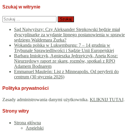
Szukaj w witrynie
Szukaj:
Sąd Najwyższy: Czy Aleksander Stępkowski będzie miał
dyscyplinarkę za wydanie lipnego postanowienia w sprawie
sędziego Waldemara Żurka?
Wokanda polska w Luksemburgu: 7 – 14 grudnia w
Trybunale Sprawiedliwości i Sądzie Unii Europejskiej
Barbara Imiołczyk, Agnieszka Jędrzejczyk, Aneta Kosz:
Nieurzędowy raport ze skarg, rozmów, spotkań z RPO
Adamem Bodnarem
Emmanuel Mauleón: List z Minneapolis. Od peryferii do
centrum (30 stycznia 2026)
Polityka prywatności
Zasady administrowania danymi użytkownika.
KLIKNIJ TUTAJ
.
Strony witry
Strona główna
Angielski