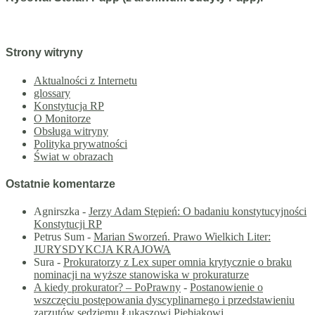
Strony witryny
Aktualności z Internetu
glossary
Konstytucja RP
O Monitorze
Obsługa witryny
Polityka prywatności
Świat w obrazach
Ostatnie komentarze
Agnirszka
-
Jerzy Adam Stępień: O badaniu konstytucyjności
Konstytucji RP
Petrus Sum
-
Marian Sworzeń. Prawo Wielkich Liter:
JURYSDYKCJA KRAJOWA
Sura
-
Prokuratorzy z Lex super omnia krytycznie o braku
nominacji na wyższe stanowiska w prokuraturze
A kiedy prokurator? – PoPrawny
-
Postanowienie o
wszczęciu postępowania dyscyplinarnego i przedstawieniu
zarzutów sędziemu Łukaszowi Piebiakowi