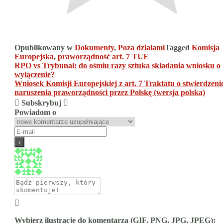
Opublikowany w
Dokumenty
,
Poza działami
Tagged
Komisja
Europejska
,
praworządność art. 7 TUE
Nawigacja
RPO vs Trybunał: do ośmiu razy sztuka składania wniosku o
wyłączenie?
wpisu
Wniosek Komisji Europejskiej z art. 7 Traktatu o stwierdzeni
naruszenia praworządności przez Polskę (wersja polska)
Subskrybuj
Powiadom o
Wybierz ilustrację do komentarza (GIF, PNG, JPG, JPEG):