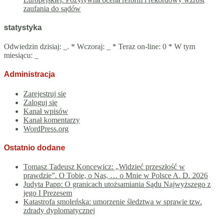
zaufania do sądów
statystyka
Odwiedzin dzisiaj:
_
. * Wczoraj:
_
* Teraz on-line: 0 * W tym
miesiącu:
_
Administracja
Zarejestruj się
Zaloguj się
Kanał wpisów
Kanał komentarzy
WordPress.org
Ostatnio dodane
Tomasz Tadeusz Koncewicz: „Widzieć przeszłość w
prawdzie”. O Tobie, o Nas, … o Mnie w Polsce A. D. 2026
Judyta Papp: O granicach utożsamiania Sądu Najwyższego z
jego I Prezesem
Katastrofa smoleńska: umorzenie śledztwa w sprawie tzw.
zdrady dyplomatycznej