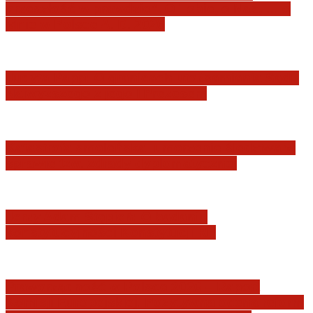
przeszłość w prawdzie”. O Tobie, o Nas, … o
Mnie w Polsce A. D. 2026
Judyta Papp: O granicach utożsamiania Sądu
Najwyższego z jego I Prezesem
Katastrofa smoleńska: umorzenie śledztwa w
sprawie tzw. zdrady dyplomatycznej
Jerzy Adam Stępień: O badaniu
konstytucyjności Konstytucji RP
Praworządność w Polsce 2026 – Raport
Komisji Europejskiej. Pozytywna ocena reform