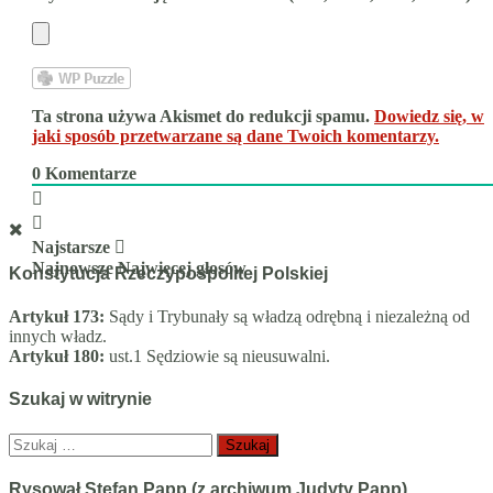
Ta strona używa Akismet do redukcji spamu.
Dowiedz się, w
jaki sposób przetwarzane są dane Twoich komentarzy.
0
Komentarze
Najstarsze
Najnowsze
Najwięcej głosów
Konstytucja Rzeczypospolitej Polskiej
Artykuł 173:
Sądy i Trybunały są władzą odrębną i niezależną od
innych władz.
Artykuł 180:
ust.1 Sędziowie są nieusuwalni.
Szukaj w witrynie
Szukaj:
Rysował Stefan Papp (z archiwum Judyty Papp).