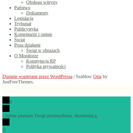
Obsługa witryny
Państwo
Dokumenty
Legislacja
Trybunał
Publicystyka
Komentarze i opinie
Świat
Poza działami
Świat w obrazach
O Monitorze
Konstytucja RP
Polityka prywatności
Dumnie wspierane przez WordPressa
|
Szablon:
Oria
by
JustFreeThemes.
0
Chętnie poznam Twoje przemyślenia, skomentuj.
x
(
)