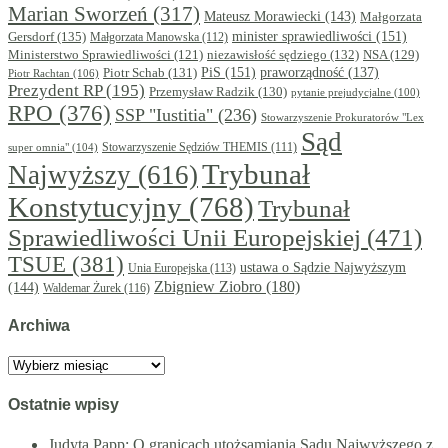
Marian Sworzeń
(317)
Mateusz Morawiecki
(143)
Małgorzata
minister sprawiedliwości
(151)
Gersdorf
(135)
Małgorzata Manowska
(112)
niezawisłość sędziego
(132)
NSA
(129)
Ministerstwo Sprawiedliwości
(121)
PiS
(151)
Piotr Schab
(131)
praworządność
(137)
Piotr Rachtan
(106)
Prezydent RP
(195)
Przemysław Radzik
(130)
pytanie prejudycjalne
(100)
RPO
(376)
SSP "Iustitia"
(236)
Stowarzyszenie Prokuratorów "Lex
Sąd
super omnia"
(104)
Stowarzyszenie Sędziów THEMIS
(111)
Trybunał
Najwyższy
(616)
Konstytucyjny
(768)
Trybunał
Sprawiedliwości Unii Europejskiej
(471)
TSUE
(381)
ustawa o Sądzie Najwyższym
Unia Europejska
(113)
Zbigniew Ziobro
(180)
(144)
Waldemar Żurek
(116)
Archiwa
Archiwa
Ostatnie wpisy
Judyta Papp: O granicach utożsamiania Sądu Najwyższego z