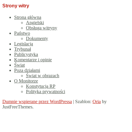
Strony witry
Strona główna
Angielski
Obsługa witryny
Państwo
Dokumenty
Legislacja
Trybunał
Publicystyka
Komentarze i opinie
Świat
Poza działami
Świat w obrazach
O Monitorze
Konstytucja RP
Polityka prywatności
Dumnie wspierane przez WordPressa
|
Szablon:
Oria
by
JustFreeThemes.