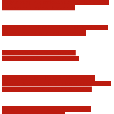
Judyta Papp: O granicach utożsamiania Sądu
Najwyższego z jego I Prezesem
Katastrofa smoleńska: umorzenie śledztwa w
sprawie tzw. zdrady dyplomatycznej
Jerzy Adam Stępień: O badaniu
konstytucyjności Konstytucji RP
Praworządność w Polsce 2026 – Raport
Komisji Europejskiej. Pozytywna ocena reform
i rekordowy wzrost zaufania do sądów
Marian Sworzeń. Prawo Wielkich Liter: