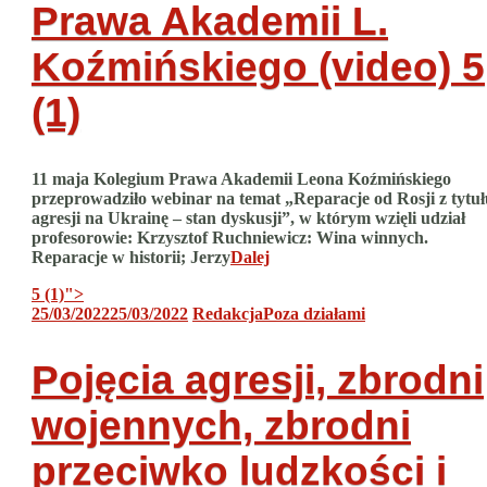
Prawa Akademii L.
Koźmińskiego (video)
5
(1)
11 maja Kolegium Prawa Akademii Leona Koźmińskiego
przeprowadziło webinar na temat „Reparacje od Rosji z tytuł
agresji na Ukrainę – stan dyskusji”, w którym wzięli udział
profesorowie: Krzysztof Ruchniewicz: Wina winnych.
Reparacje w historii; Jerzy
Dalej
5 (1)
">
25/03/2022
25/03/2022
Redakcja
Poza działami
Pojęcia agresji, zbrodni
wojennych, zbrodni
przeciwko ludzkości i