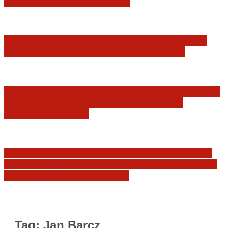
JURYSDYKCJA KRAJOWA
Minister Waldemar Żurek podsumował swój
rok zmian w wymiarze sprawiedliwości
Sędziowie: Apelujemy do wszystkich organów
Państwa, w szczególności Prezydenta
Rzeczpospolitej…
Postępowanie dyscyplinarne w stosunku do
sędziów Jakuba Iwańca, Rafała Puchalskiego
oraz Przemysława Radzika
Tag:
Jan Barcz