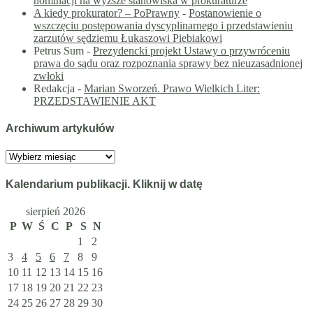
nominacji na wyższe stanowiska w prokuraturze
A kiedy prokurator? – PoPrawny
-
Postanowienie o
wszczęciu postępowania dyscyplinarnego i przedstawieniu
zarzutów sędziemu Łukaszowi Piebiakowi
Petrus Sum
-
Prezydencki projekt Ustawy o przywróceniu
prawa do sądu oraz rozpoznania sprawy bez nieuzasadnionej
zwłoki
Redakcja
-
Marian Sworzeń. Prawo Wielkich Liter:
PRZEDSTAWIENIE AKT
Archiwum artykułów
Archiwum
artykułów
Kalendarium publikacji. Kliknij w datę
sierpień 2026
P
W
Ś
C
P
S
N
1
2
3
4
5
6
7
8
9
10
11
12
13
14
15
16
17
18
19
20
21
22
23
24
25
26
27
28
29
30