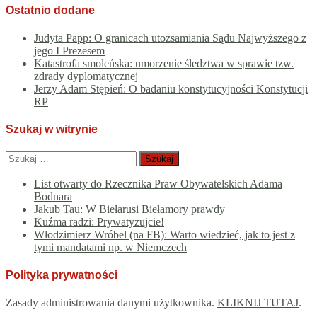
Ostatnio dodane
Judyta Papp: O granicach utożsamiania Sądu Najwyższego z
jego I Prezesem
Katastrofa smoleńska: umorzenie śledztwa w sprawie tzw.
zdrady dyplomatycznej
Jerzy Adam Stępień: O badaniu konstytucyjności Konstytucji
RP
Szukaj w witrynie
Szukaj:
List otwarty do Rzecznika Praw Obywatelskich Adama
Bodnara
Jakub Tau: W Biełarusi Biełamory prawdy
Kuźma radzi: Prywatyzujcie!
Włodzimierz Wróbel (na FB): Warto wiedzieć, jak to jest z
tymi mandatami np. w Niemczech
Polityka prywatności
Zasady administrowania danymi użytkownika.
KLIKNIJ TUTAJ
.