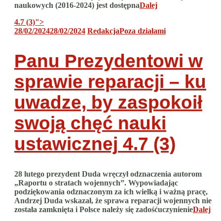
naukowych (2016-2024) jest dostępna
Dalej
4.7 (3)
">
28/02/2024
28/02/2024
Redakcja
Poza działami
Panu Prezydentowi w
sprawie reparacji – ku
uwadze, by zaspokoił
swoją chęć nauki
ustawicznej
4.7 (3)
28 lutego prezydent Duda wręczył odznaczenia autorom
„Raportu o stratach wojennych”. Wypowiadając
podziękowania odznaczonym za ich wielką i ważną pracę,
Andrzej Duda wskazał, że sprawa reparacji wojennych nie
została zamknięta i Polsce należy się zadośćuczynienie
Dalej