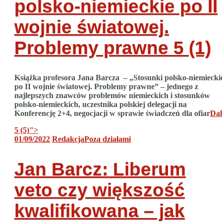
polsko-niemieckie po II
wojnie światowej.
Problemy prawne
5 (1)
Książka profesora Jana Barcza – „Stosunki polsko-niemiecki
po II wojnie światowej. Problemy prawne” – jednego z
najlepszych znawców problemów niemieckich i stosunków
polsko-niemieckich, uczestnika polskiej delegacji na
Konferencję 2+4, negocjacji w sprawie świadczeń dla ofiar
Dal
5 (5)
">
01/09/2022
Redakcja
Poza działami
Jan Barcz: Liberum
veto czy większość
kwalifikowana – jak