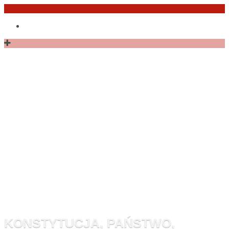
Przejdź
Po
do
angielsku
treści
Monitor
Konstytucyj
KONSTYTUCJA, PAŃSTWO,