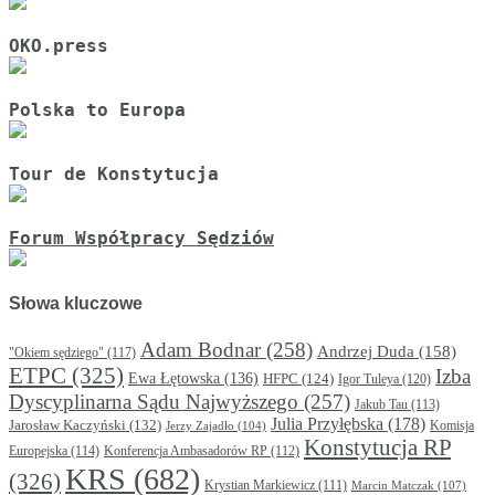
OKO.press
Polska to Europa
Tour de Konstytucja
Forum Współpracy Sędziów
Słowa kluczowe
Adam Bodnar
(258)
Andrzej Duda
(158)
"Okiem sędziego"
(117)
ETPC
(325)
Izba
Ewa Łętowska
(136)
HFPC
(124)
Igor Tuleya
(120)
Dyscyplinarna Sądu Najwyższego
(257)
Jakub Tau
(113)
Julia Przyłębska
(178)
Jarosław Kaczyński
(132)
Komisja
Jerzy Zajadło
(104)
Konstytucja RP
Europejska
(114)
Konferencja Ambasadorów RP
(112)
KRS
(682)
(326)
Krystian Markiewicz
(111)
Marcin Matczak
(107)