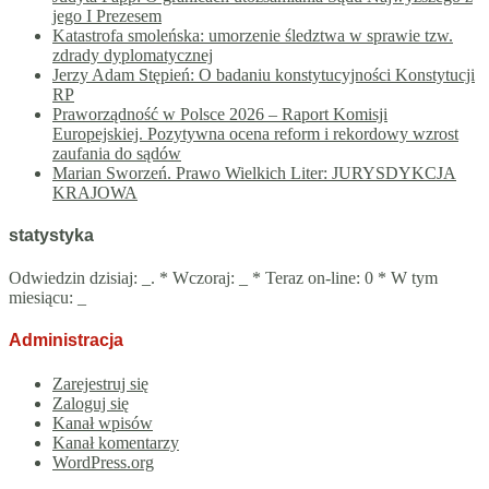
jego I Prezesem
Katastrofa smoleńska: umorzenie śledztwa w sprawie tzw.
zdrady dyplomatycznej
Jerzy Adam Stępień: O badaniu konstytucyjności Konstytucji
RP
Praworządność w Polsce 2026 – Raport Komisji
Europejskiej. Pozytywna ocena reform i rekordowy wzrost
zaufania do sądów
Marian Sworzeń. Prawo Wielkich Liter: JURYSDYKCJA
KRAJOWA
statystyka
Odwiedzin dzisiaj:
_
. * Wczoraj:
_
* Teraz on-line: 0 * W tym
miesiącu:
_
Administracja
Zarejestruj się
Zaloguj się
Kanał wpisów
Kanał komentarzy
WordPress.org