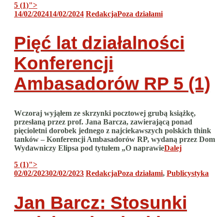
5 (1)
">
14/02/2024
14/02/2024
Redakcja
Poza działami
Pięć lat działalności
Konferencji
Ambasadorów RP
5 (1)
Wczoraj wyjąłem ze skrzynki pocztowej grubą książkę,
przesłaną przez prof. Jana Barcza, zawierającą ponad
pięcioletni dorobek jednego z najciekawszych polskich think
tanków – Konferencji Ambasadorów RP, wydaną przez Dom
Wydawniczy Elipsa pod tytułem „O naprawie
Dalej
5 (1)
">
02/02/2023
02/02/2023
Redakcja
Poza działami
,
Publicystyka
Jan Barcz: Stosunki