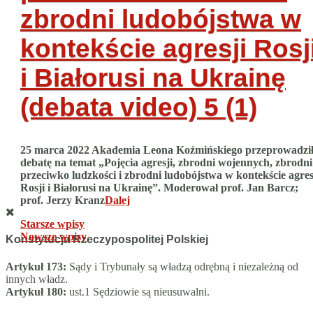
zbrodni ludobójstwa w
kontekście agresji Rosj
i Białorusi na Ukrainę
(debata video)
5 (1)
25 marca 2022 Akademia Leona Koźmińskiego przeprowadzi
debatę na temat „Pojęcia agresji, zbrodni wojennych, zbrodni
przeciwko ludzkości i zbrodni ludobójstwa w kontekście agres
Rosji i Białorusi na Ukrainę”. Moderował prof. Jan Barcz;
prof. Jerzy Kranz
Dalej
Nawigacja
Starsze wpisy
Nowsze wpisy
Konstytucja Rzeczypospolitej Polskiej
po
wpisach
Artykuł 173:
Sądy i Trybunały są władzą odrębną i niezależną od
innych władz.
Artykuł 180:
ust.1 Sędziowie są nieusuwalni.