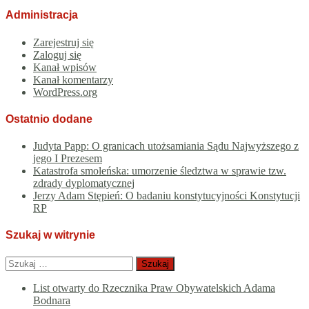
Administracja
Zarejestruj się
Zaloguj się
Kanał wpisów
Kanał komentarzy
WordPress.org
Ostatnio dodane
Judyta Papp: O granicach utożsamiania Sądu Najwyższego z
jego I Prezesem
Katastrofa smoleńska: umorzenie śledztwa w sprawie tzw.
zdrady dyplomatycznej
Jerzy Adam Stępień: O badaniu konstytucyjności Konstytucji
RP
Szukaj w witrynie
Szukaj:
List otwarty do Rzecznika Praw Obywatelskich Adama
Bodnara