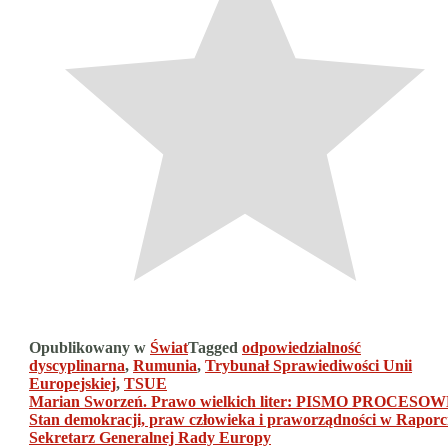
Opublikowany w
Świat
Tagged
odpowiedzialność
dyscyplinarna
,
Rumunia
,
Trybunał Sprawiediwości Unii
Europejskiej
,
TSUE
Nawigacja
Marian Sworzeń. Prawo wielkich liter: PISMO PROCESO
Stan demokracji, praw człowieka i praworządności w Raporc
wpisu
Sekretarz Generalnej Rady Europy