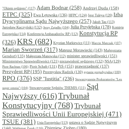
Adam Bodnar
(258)
Andrzej Duda
(158)
"Okiem sędziego"
(117)
ETPC
(325)
Izba
Ewa Łętowska
(136)
HFPC
(124)
Igor Tuleya
(120)
Dyscyplinarna Sądu Najwyższego
(257)
Jakub Tau
(113)
Julia Przyłębska
(178)
Jarosław Kaczyński
(132)
Komisja
Jerzy Zajadło
(104)
Konstytucja RP
Europejska
(114)
Konferencja Ambasadorów RP
(112)
KRS
(682)
(326)
Krystian Markiewicz
(111)
Marcin Matczak
(107)
Marian Sworzeń
(317)
Mateusz Morawiecki
(143)
Małgorzata
minister sprawiedliwości
(151)
Gersdorf
(135)
Małgorzata Manowska
(112)
niezawisłość sędziego
(132)
NSA
(129)
Ministerstwo Sprawiedliwości
(121)
PiS
(151)
Piotr Schab
(131)
praworządność
(137)
Piotr Rachtan
(106)
Prezydent RP
(195)
Przemysław Radzik
(130)
pytanie prejudycjalne
(100)
RPO
(376)
SSP "Iustitia"
(236)
Stowarzyszenie Prokuratorów "Lex
Sąd
super omnia"
(104)
Stowarzyszenie Sędziów THEMIS
(111)
Trybunał
Najwyższy
(616)
Konstytucyjny
(768)
Trybunał
Sprawiedliwości Unii Europejskiej
(471)
TSUE
(381)
ustawa o Sądzie Najwyższym
Unia Europejska
(113)
Zbigniew Ziobro
(180)
(144)
Waldemar Żurek
(116)