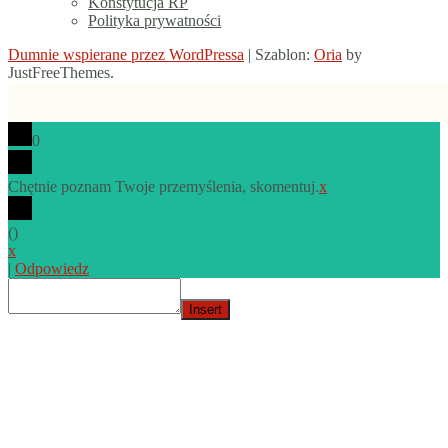
Konstytucja RP
Polityka prywatności
Dumnie wspierane przez WordPressa
|
Szablon:
Oria
by
JustFreeThemes.
0
Chętnie poznam Twoje przemyślenia, skomentuj.
x
(
)
x
|
Odpowiedz
Insert