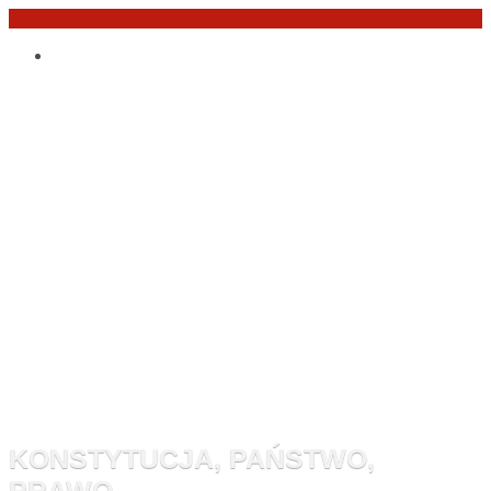
Przejdź
Po
do
angielsku
treści
Monitor
Konstytucyj
KONSTYTUCJA, PAŃSTWO,
PRAWO