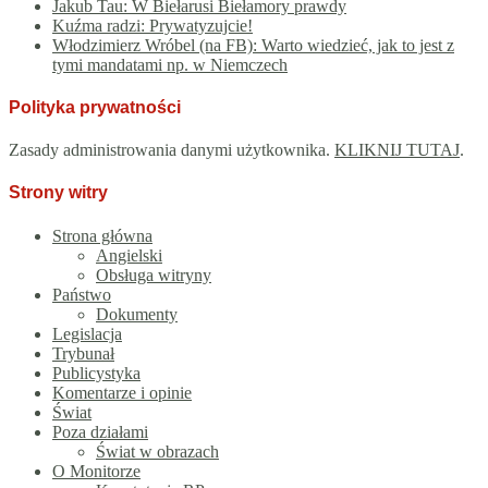
Jakub Tau: W Biełarusi Biełamory prawdy
Kuźma radzi: Prywatyzujcie!
Włodzimierz Wróbel (na FB): Warto wiedzieć, jak to jest z
tymi mandatami np. w Niemczech
Polityka prywatności
Zasady administrowania danymi użytkownika.
KLIKNIJ TUTAJ
.
Strony witry
Strona główna
Angielski
Obsługa witryny
Państwo
Dokumenty
Legislacja
Trybunał
Publicystyka
Komentarze i opinie
Świat
Poza działami
Świat w obrazach
O Monitorze