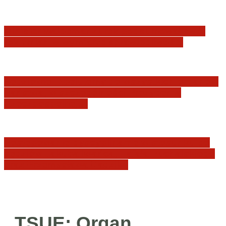
Minister Waldemar Żurek podsumował swój
rok zmian w wymiarze sprawiedliwości
Sędziowie: Apelujemy do wszystkich organów
Państwa, w szczególności Prezydenta
Rzeczpospolitej…
Postępowanie dyscyplinarne w stosunku do
sędziów Jakuba Iwańca, Rafała Puchalskiego
oraz Przemysława Radzika
TSUE: Organ