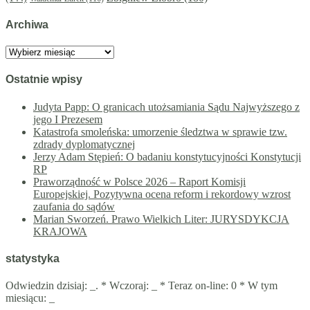
Archiwa
Archiwa
Ostatnie wpisy
Judyta Papp: O granicach utożsamiania Sądu Najwyższego z
jego I Prezesem
Katastrofa smoleńska: umorzenie śledztwa w sprawie tzw.
zdrady dyplomatycznej
Jerzy Adam Stępień: O badaniu konstytucyjności Konstytucji
RP
Praworządność w Polsce 2026 – Raport Komisji
Europejskiej. Pozytywna ocena reform i rekordowy wzrost
zaufania do sądów
Marian Sworzeń. Prawo Wielkich Liter: JURYSDYKCJA
KRAJOWA
statystyka
Odwiedzin dzisiaj:
_
. * Wczoraj:
_
* Teraz on-line: 0 * W tym
miesiącu:
_