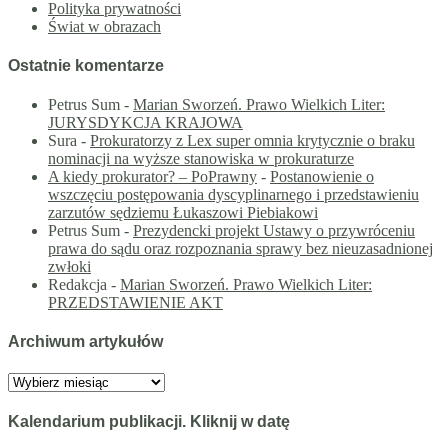
Polityka prywatności
Świat w obrazach
Ostatnie komentarze
Petrus Sum
-
Marian Sworzeń. Prawo Wielkich Liter:
JURYSDYKCJA KRAJOWA
Sura
-
Prokuratorzy z Lex super omnia krytycznie o braku
nominacji na wyższe stanowiska w prokuraturze
A kiedy prokurator? – PoPrawny
-
Postanowienie o
wszczęciu postępowania dyscyplinarnego i przedstawieniu
zarzutów sędziemu Łukaszowi Piebiakowi
Petrus Sum
-
Prezydencki projekt Ustawy o przywróceniu
prawa do sądu oraz rozpoznania sprawy bez nieuzasadnionej
zwłoki
Redakcja
-
Marian Sworzeń. Prawo Wielkich Liter:
PRZEDSTAWIENIE AKT
Archiwum artykułów
Archiwum
artykułów
Kalendarium publikacji. Kliknij w datę