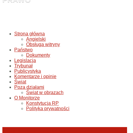
Strona główna
Angielski
Obsługa witryny
Państwo
Dokumenty
Legislacja
Trybunał
Publicystyka
Komentarze i opinie
Świat
Poza działami
Świat w obrazach
O Monitorze
Konstytucja RP
Polityka prywatności
Judyta Papp: O granicach utożsamiania Sądu