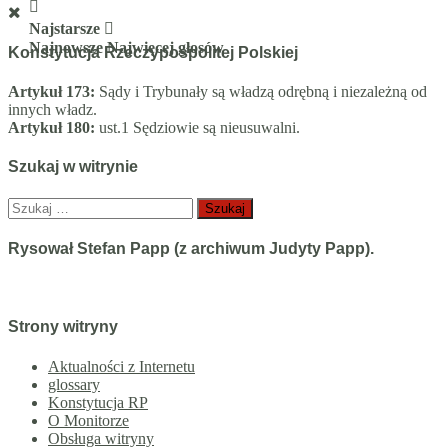
Najstarsze
Najnowsze
Najwięcej głosów
Konstytucja Rzeczypospolitej Polskiej
Artykuł 173:
Sądy i Trybunały są władzą odrębną i niezależną od
innych władz.
Artykuł 180:
ust.1 Sędziowie są nieusuwalni.
Szukaj w witrynie
Szukaj:
Rysował Stefan Papp (z archiwum Judyty Papp).
Strony witryny
Aktualności z Internetu
glossary
Konstytucja RP
O Monitorze
Obsługa witryny