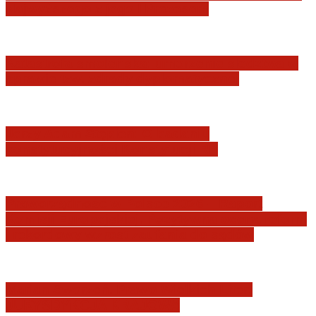
Najwyższego z jego I Prezesem
Katastrofa smoleńska: umorzenie śledztwa w
sprawie tzw. zdrady dyplomatycznej
Jerzy Adam Stępień: O badaniu
konstytucyjności Konstytucji RP
Praworządność w Polsce 2026 – Raport
Komisji Europejskiej. Pozytywna ocena reform
i rekordowy wzrost zaufania do sądów
Marian Sworzeń. Prawo Wielkich Liter:
JURYSDYKCJA KRAJOWA