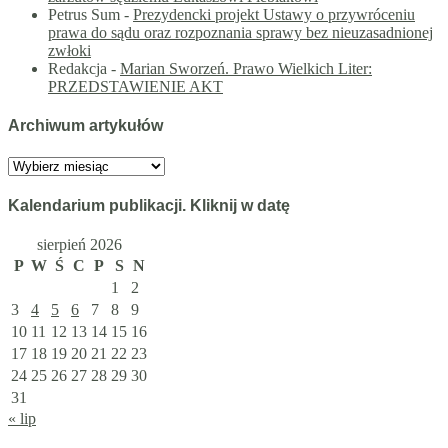
Petrus Sum
-
Prezydencki projekt Ustawy o przywróceniu
prawa do sądu oraz rozpoznania sprawy bez nieuzasadnionej
zwłoki
Redakcja
-
Marian Sworzeń. Prawo Wielkich Liter:
PRZEDSTAWIENIE AKT
Archiwum artykułów
Archiwum
artykułów
Kalendarium publikacji. Kliknij w datę
sierpień 2026
P
W
Ś
C
P
S
N
1
2
3
4
5
6
7
8
9
10
11
12
13
14
15
16
17
18
19
20
21
22
23
24
25
26
27
28
29
30
31
« lip