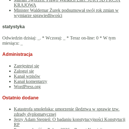
KRAJOWA
Minister Waldemar Żurek podsumował swój rok zmian w
wymiarze sprawiedliwości
statystyka
Odwiedzin dzisiaj:
_
. * Wczoraj:
_
* Teraz on-line: 0 * W tym
miesiącu:
_
Administracja
Zarejestruj się
Zaloguj się
Kanał wpisów
Kanał komentarzy
WordPress.org
Ostatnio dodane
Katastrofa smoleńska: umorzenie śledztwa w sprawie tzw.
zdrady dyplomatycznej
Jerzy Adam Stępień: O badaniu konstytucyjności Konstytucji
RP