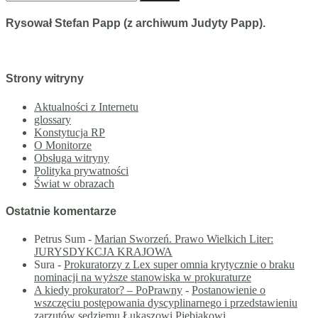
Rysował Stefan Papp (z archiwum Judyty Papp).
Strony witryny
Aktualności z Internetu
glossary
Konstytucja RP
O Monitorze
Obsługa witryny
Polityka prywatności
Świat w obrazach
Ostatnie komentarze
Petrus Sum
-
Marian Sworzeń. Prawo Wielkich Liter:
JURYSDYKCJA KRAJOWA
Sura
-
Prokuratorzy z Lex super omnia krytycznie o braku
nominacji na wyższe stanowiska w prokuraturze
A kiedy prokurator? – PoPrawny
-
Postanowienie o
wszczęciu postępowania dyscyplinarnego i przedstawieniu
zarzutów sędziemu Łukaszowi Piebiakowi