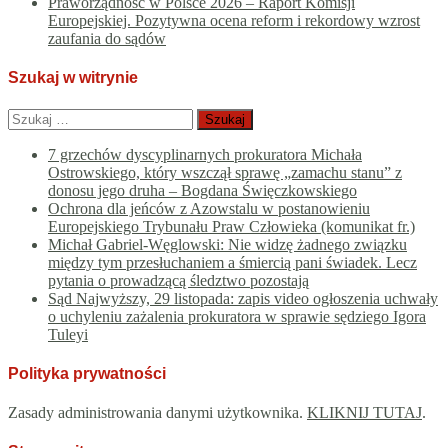
Praworządność w Polsce 2026 – Raport Komisji
Europejskiej. Pozytywna ocena reform i rekordowy wzrost
zaufania do sądów
Szukaj w witrynie
Szukaj:
7 grzechów dyscyplinarnych prokuratora Michała
Ostrowskiego, który wszczął sprawę „zamachu stanu” z
donosu jego druha – Bogdana Święczkowskiego
Ochrona dla jeńców z Azowstalu w postanowieniu
Europejskiego Trybunału Praw Człowieka (komunikat fr.)
Michał Gabriel-Węglowski: Nie widzę żadnego związku
między tym przesłuchaniem a śmiercią pani świadek. Lecz
pytania o prowadzącą śledztwo pozostają
Sąd Najwyższy, 29 listopada: zapis video ogłoszenia uchwały
o uchyleniu zażalenia prokuratora w sprawie sędziego Igora
Tuleyi
Polityka prywatności
Zasady administrowania danymi użytkownika.
KLIKNIJ TUTAJ
.