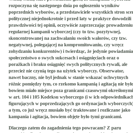
rozpoczyna się następnego dnia po ogłoszeniu wyników
poprzednich wyborów, a przedstawiciele wszystkich stron sce
politycznej niejednokrotnie i przed laty w praktyce dowodzili
prawdziwości tej opinii, oczywiście zaprzeczając prowadzeniu
regularnej kampanii wyborczej (czy to tzw. pozytywnej,
skoncentrowanej na zachwalaniu swoich walorów, czy tzw.
negatywnej, polegającej na kompromitowaniu, czy wręcz
zohydzaniu konkurentów) i twierdząc, że jedynie powiadamia
społeczeństwo o swych sukcesach i osiągnięciach oraz o
porażkach i braku osiągnięć swych politycznych rywali, ale
przecież nie czynią tego na użytek wyborczy. Obserwator,
nawet baczny, nie był jednak w stanie wskazać uchwytnych
różnic pomiędzy tym, co rzekomo kampanią i agitacją nie było
bowiem miało miejsce poza granicami czasowymi określonymi
w art. 104 i 105 Kodeksu wyborczego (i w ich odpowiednikac
figurujących w poprzedzających go ordynacjach wyborczych)
a tym, co już wręcz musiało być traktowane i rozliczane jako
kampania i agitacja, bowiem objęte było tymi granicami.
Dlaczego zatem do zagadnienia tego powracam? Z paru