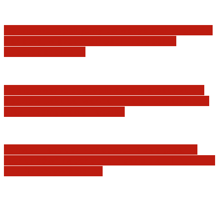
Sędziowie: Apelujemy do wszystkich organów
Państwa, w szczególności Prezydenta
Rzeczpospolitej…
Postępowanie dyscyplinarne w stosunku do
sędziów Jakuba Iwańca, Rafała Puchalskiego
oraz Przemysława Radzika
Tomasz Tadeusz Koncewicz: Czas „zdania
rachunków” nadchodzi. Pisane dla FIFA, UEFA
i PZPN oczywiście też