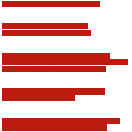
sprawie tzw. zdrady dyplomatycznej
Jerzy Adam Stępień: O badaniu
konstytucyjności Konstytucji RP
Praworządność w Polsce 2026 – Raport
Komisji Europejskiej. Pozytywna ocena reform
i rekordowy wzrost zaufania do sądów
Marian Sworzeń. Prawo Wielkich Liter:
JURYSDYKCJA KRAJOWA
Minister Waldemar Żurek podsumował swój
rok zmian w wymiarze sprawiedliwości