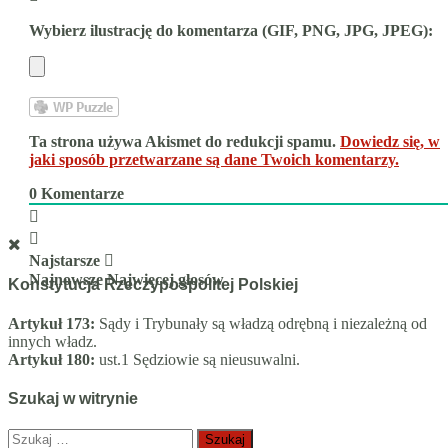
Wybierz ilustrację do komentarza (GIF, PNG, JPG, JPEG):
Ta strona używa Akismet do redukcji spamu.
Dowiedz się, w
jaki sposób przetwarzane są dane Twoich komentarzy.
0
Komentarze
Najstarsze
Najnowsze
Najwięcej głosów
Konstytucja Rzeczypospolitej Polskiej
Artykuł 173:
Sądy i Trybunały są władzą odrębną i niezależną od
innych władz.
Artykuł 180:
ust.1 Sędziowie są nieusuwalni.
Szukaj w witrynie
Szukaj: