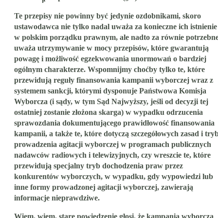
Te przepisy nie powinny być jedynie ozdobnikami, skoro
ustawodawca nie tylko nadal uważa za konieczne ich istnienie
w polskim porządku prawnym, ale nadto za równie potrzebn
uważa utrzymywanie w mocy przepisów, które gwarantują
powagę i możliwość egzekwowania unormowań o bardziej
ogólnym charakterze. Wspomnijmy choćby tylko te, które
przewidują reguły finansowania kampanii wyborczej wraz z
systemem sankcji, którymi dysponuje Państwowa Komisja
Wyborcza (i sądy, w tym Sąd Najwyższy, jeśli od decyzji tej
ostatniej zostanie złożona skarga) w wypadku odrzucenia
sprawozdania dokumentującego prawidłowość finansowania
kampanii, a także te, które dotyczą szczegółowych zasad i try
prowadzenia agitacji wyborczej w programach publicznych
nadawców radiowych i telewizyjnych, czy wreszcie te, które
przewidują specjalny tryb dochodzenia praw przez
konkurentów wyborczych, w wypadku, gdy wypowiedzi lub
inne formy prowadzonej agitacji wyborczej, zawierają
informacje nieprawdziwe.
Wiem, wiem, stare powiedzenie głosi, że kampania wyborcza