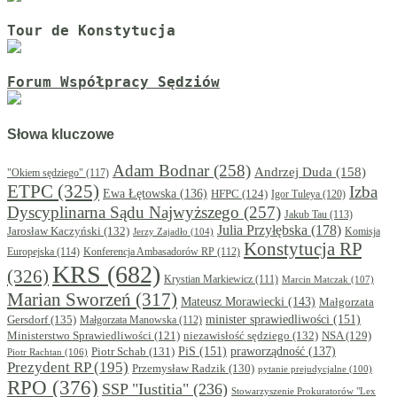
Tour de Konstytucja
Forum Współpracy Sędziów
Słowa kluczowe
Adam Bodnar
(258)
Andrzej Duda
(158)
"Okiem sędziego"
(117)
ETPC
(325)
Izba
Ewa Łętowska
(136)
HFPC
(124)
Igor Tuleya
(120)
Dyscyplinarna Sądu Najwyższego
(257)
Jakub Tau
(113)
Julia Przyłębska
(178)
Jarosław Kaczyński
(132)
Komisja
Jerzy Zajadło
(104)
Konstytucja RP
Europejska
(114)
Konferencja Ambasadorów RP
(112)
KRS
(682)
(326)
Krystian Markiewicz
(111)
Marcin Matczak
(107)
Marian Sworzeń
(317)
Mateusz Morawiecki
(143)
Małgorzata
minister sprawiedliwości
(151)
Gersdorf
(135)
Małgorzata Manowska
(112)
niezawisłość sędziego
(132)
NSA
(129)
Ministerstwo Sprawiedliwości
(121)
PiS
(151)
Piotr Schab
(131)
praworządność
(137)
Piotr Rachtan
(106)
Prezydent RP
(195)
Przemysław Radzik
(130)
pytanie prejudycjalne
(100)
RPO
(376)
SSP "Iustitia"
(236)
Stowarzyszenie Prokuratorów "Lex