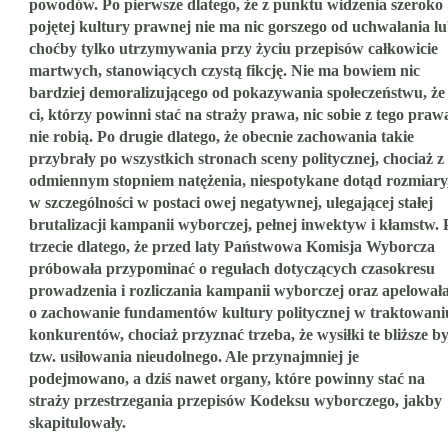
powodów. Po pierwsze dlatego, że z punktu widzenia szeroko
pojętej kultury prawnej nie ma nic gorszego od uchwalania l
choćby tylko utrzymywania przy życiu przepisów całkowicie
martwych, stanowiących czystą fikcję. Nie ma bowiem nic
bardziej demoralizującego od pokazywania społeczeństwu, że
ci, którzy powinni stać na straży prawa, nic sobie z tego praw
nie robią. Po drugie dlatego, że obecnie zachowania takie
przybrały po wszystkich stronach sceny politycznej, chociaż z
odmiennym stopniem natężenia, niespotykane dotąd rozmiary
w szczególności w postaci owej negatywnej, ulegającej stałej
brutalizacji kampanii wyborczej, pełnej inwektyw i kłamstw. 
trzecie dlatego, że przed laty Państwowa Komisja Wyborcza
próbowała przypominać o regułach dotyczących czasokresu
prowadzenia i rozliczania kampanii wyborczej oraz apelował
o zachowanie fundamentów kultury politycznej w traktowani
konkurentów, chociaż przyznać trzeba, że wysiłki te bliższe by
tzw. usiłowania nieudolnego. Ale przynajmniej je
podejmowano, a dziś nawet organy, które powinny stać na
straży przestrzegania przepisów Kodeksu wyborczego, jakby
skapitulowały.