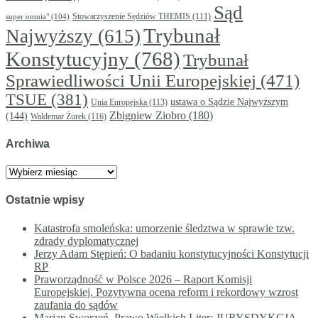
Sąd
super omnia"
(104)
Stowarzyszenie Sędziów THEMIS
(111)
Trybunał
Najwyższy
(615)
Konstytucyjny
(768)
Trybunał
Sprawiedliwości Unii Europejskiej
(471)
TSUE
(381)
ustawa o Sądzie Najwyższym
Unia Europejska
(113)
Zbigniew Ziobro
(180)
(144)
Waldemar Żurek
(116)
Archiwa
Archiwa
Ostatnie wpisy
Katastrofa smoleńska: umorzenie śledztwa w sprawie tzw.
zdrady dyplomatycznej
Jerzy Adam Stępień: O badaniu konstytucyjności Konstytucji
RP
Praworządność w Polsce 2026 – Raport Komisji
Europejskiej. Pozytywna ocena reform i rekordowy wzrost
zaufania do sądów
Marian Sworzeń. Prawo Wielkich Liter: JURYSDYKCJA