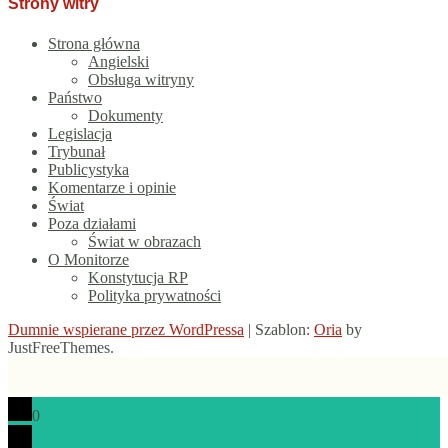
Strony witry
Strona główna
Angielski
Obsługa witryny
Państwo
Dokumenty
Legislacja
Trybunał
Publicystyka
Komentarze i opinie
Świat
Poza działami
Świat w obrazach
O Monitorze
Konstytucja RP
Polityka prywatności
Dumnie wspierane przez WordPressa
|
Szablon:
Oria
by
JustFreeThemes.
0