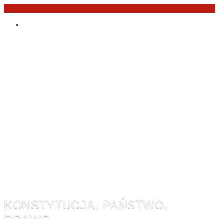
Przejdź
Po
do
angielsku
treści
Monitor
Konstytucyj
KONSTYTUCJA, PAŃSTWO,
PRAWO