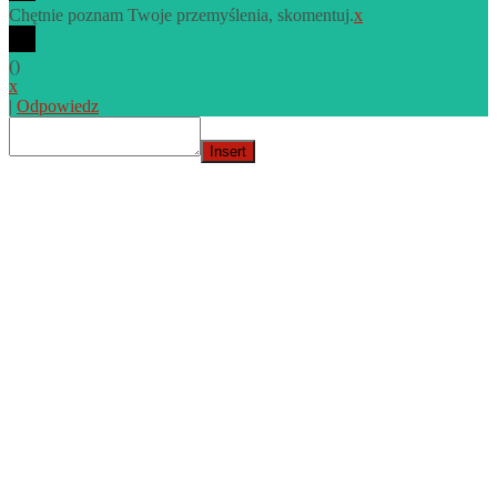
Chętnie poznam Twoje przemyślenia, skomentuj.
x
(
)
x
|
Odpowiedz
Insert