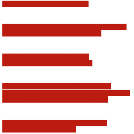
Najwyższego z jego I Prezesem
Katastrofa smoleńska: umorzenie śledztwa w
sprawie tzw. zdrady dyplomatycznej
Jerzy Adam Stępień: O badaniu
konstytucyjności Konstytucji RP
Praworządność w Polsce 2026 – Raport
Komisji Europejskiej. Pozytywna ocena reform
i rekordowy wzrost zaufania do sądów
Marian Sworzeń. Prawo Wielkich Liter:
JURYSDYKCJA KRAJOWA