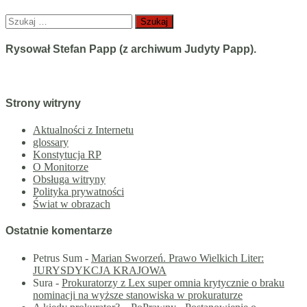
Szukaj:
Rysował Stefan Papp (z archiwum Judyty Papp).
Strony witryny
Aktualności z Internetu
glossary
Konstytucja RP
O Monitorze
Obsługa witryny
Polityka prywatności
Świat w obrazach
Ostatnie komentarze
Petrus Sum
-
Marian Sworzeń. Prawo Wielkich Liter:
JURYSDYKCJA KRAJOWA
Sura
-
Prokuratorzy z Lex super omnia krytycznie o braku
nominacji na wyższe stanowiska w prokuraturze