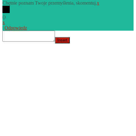
Chętnie poznam Twoje przemyślenia, skomentuj.
x
(
)
x
|
Odpowiedz
Insert