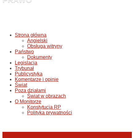
Strona główna
Angielski
Obsługa witryny
Państwo
Dokumenty
Legislacja
Trybunał
Publicystyka
Komentarze i opinie
Świat
Poza działami
Świat w obrazach
O Monitorze
Konstytucja RP
Polityka prywatności
Judyta Papp: O granicach utożsamiania Sądu