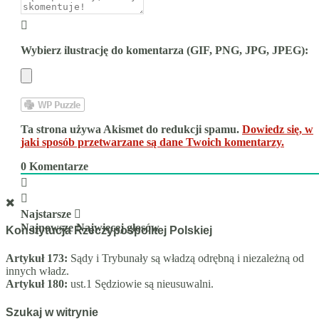
Wybierz ilustrację do komentarza (GIF, PNG, JPG, JPEG):
Ta strona używa Akismet do redukcji spamu.
Dowiedz się, w
jaki sposób przetwarzane są dane Twoich komentarzy.
0
Komentarze
Najstarsze
Najnowsze
Najwięcej głosów
Konstytucja Rzeczypospolitej Polskiej
Artykuł 173:
Sądy i Trybunały są władzą odrębną i niezależną od
innych władz.
Artykuł 180:
ust.1 Sędziowie są nieusuwalni.
Szukaj w witrynie