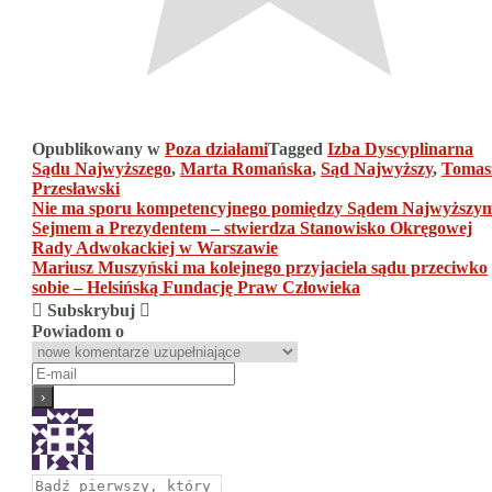
Opublikowany w
Poza działami
Tagged
Izba Dyscyplinarna
Sądu Najwyższego
,
Marta Romańska
,
Sąd Najwyższy
,
Tomas
Przesławski
Nawigacja
Nie ma sporu kompetencyjnego pomiędzy Sądem Najwyższy
Sejmem a Prezydentem – stwierdza Stanowisko Okręgowej
wpisu
Rady Adwokackiej w Warszawie
Mariusz Muszyński ma kolejnego przyjaciela sądu przeciwko
sobie – Helsińską Fundację Praw Człowieka
Subskrybuj
Powiadom o