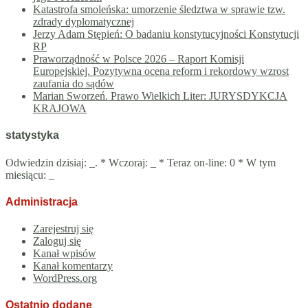
Katastrofa smoleńska: umorzenie śledztwa w sprawie tzw.
zdrady dyplomatycznej
Jerzy Adam Stępień: O badaniu konstytucyjności Konstytucji
RP
Praworządność w Polsce 2026 – Raport Komisji
Europejskiej. Pozytywna ocena reform i rekordowy wzrost
zaufania do sądów
Marian Sworzeń. Prawo Wielkich Liter: JURYSDYKCJA
KRAJOWA
statystyka
Odwiedzin dzisiaj:
_
. * Wczoraj:
_
* Teraz on-line: 0 * W tym
miesiącu:
_
Administracja
Zarejestruj się
Zaloguj się
Kanał wpisów
Kanał komentarzy
WordPress.org
Ostatnio dodane