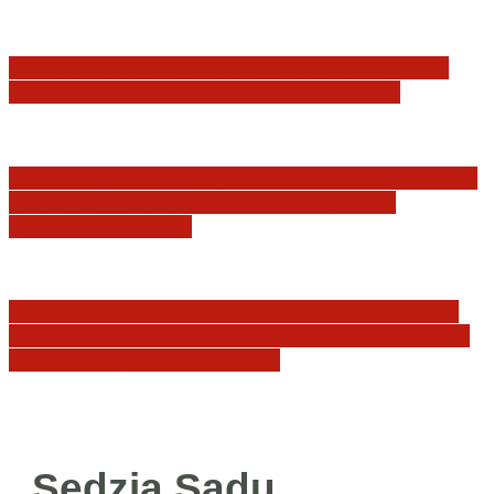
Minister Waldemar Żurek podsumował swój
rok zmian w wymiarze sprawiedliwości
Sędziowie: Apelujemy do wszystkich organów
Państwa, w szczególności Prezydenta
Rzeczpospolitej…
Postępowanie dyscyplinarne w stosunku do
sędziów Jakuba Iwańca, Rafała Puchalskiego
oraz Przemysława Radzika
Sędzia Sądu