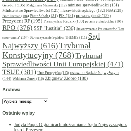
minister sprawiedliwości
(151)
Gersdorf
(135)
Małgorzata Manowska
(112)
niezawisłość sędziego
(132)
NSA
(129)
Ministerstwo Sprawiedliwości
(121)
PiS
(151)
Piotr Schab
(131)
praworządność
(137)
Piotr Rachtan
(106)
Prezydent RP
(195)
Przemysław Radzik
(130)
pytanie prejudycjalne
(100)
RPO
(376)
SSP "Iustitia"
(236)
Stowarzyszenie Prokuratorów "Lex
Sąd
super omnia"
(104)
Stowarzyszenie Sędziów THEMIS
(111)
Trybunał
Najwyższy
(616)
Konstytucyjny
(768)
Trybunał
Sprawiedliwości Unii Europejskiej
(471)
TSUE
(381)
ustawa o Sądzie Najwyższym
Unia Europejska
(113)
Zbigniew Ziobro
(180)
(144)
Waldemar Żurek
(116)
Archiwa
Archiwa
Ostatnie wpisy
Judyta Papp: O granicach utożsamiania Sądu Najwyższego z
jego I Prezesem