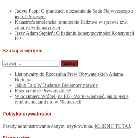
Judyta Papp: O granicach utożsamiania Sądu Najwyższego z
jego I Prezesem
Katastrofa smoleńska: umorzenie śledztwa w sprawie tzw.
zdrady dyplomatycznej
Jerzy Adam Stępień: O badaniu konstytucyjności Konstytucji
RP
Szukaj w witrynie
Szukaj:
List otwarty do Rzecznika Praw Obywatelskich Adama
Bodnara
Jakub Tau: W Biełarusi Biełamory prawdy
Kuźma radzi: Prywatyzujcie!
Włodzimierz Wróbel (na FB): Warto wiedzieć, jak to jest z
tymi mandatami np. w Niemczech
Polityka prywatności
Zasady administrowania danymi użytkownika.
KLIKNIJ TUTAJ
.