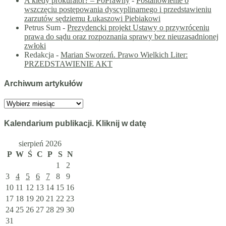
A kiedy prokurator? – PoPrawny
-
Postanowienie o
wszczęciu postępowania dyscyplinarnego i przedstawieniu
zarzutów sędziemu Łukaszowi Piebiakowi
Petrus Sum
-
Prezydencki projekt Ustawy o przywróceniu
prawa do sądu oraz rozpoznania sprawy bez nieuzasadnionej
zwłoki
Redakcja
-
Marian Sworzeń. Prawo Wielkich Liter:
PRZEDSTAWIENIE AKT
Archiwum artykułów
Archiwum
artykułów
Kalendarium publikacji. Kliknij w datę
sierpień 2026
P
W
Ś
C
P
S
N
1
2
3
4
5
6
7
8
9
10
11
12
13
14
15
16
17
18
19
20
21
22
23
24
25
26
27
28
29
30
31