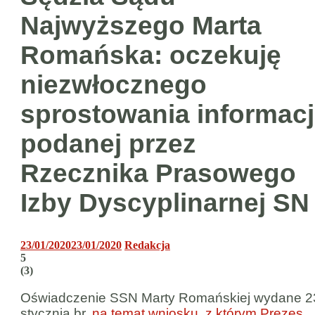
Najwyższego Marta
Romańska: oczekuję
niezwłocznego
sprostowania informacj
podanej przez
Rzecznika Prasowego
Izby Dyscyplinarnej SN
23/01/2020
23/01/2020
Redakcja
5
(
3
)
Oświadczenie SSN Marty Romańskiej wydane 2
stycznia br.
na temat wniosku, z którym Prezes