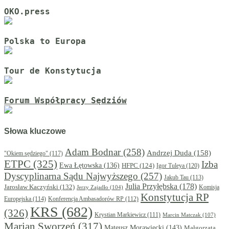
OKO.press
Polska to Europa
Tour de Konstytucja
Forum Współpracy Sędziów
Słowa kluczowe
Adam Bodnar
(258)
Andrzej Duda
(158)
"Okiem sędziego"
(117)
ETPC
(325)
Izba
Ewa Łętowska
(136)
HFPC
(124)
Igor Tuleya
(120)
Dyscyplinarna Sądu Najwyższego
(257)
Jakub Tau
(113)
Julia Przyłębska
(178)
Jarosław Kaczyński
(132)
Komisja
Jerzy Zajadło
(104)
Konstytucja RP
Europejska
(114)
Konferencja Ambasadorów RP
(112)
KRS
(682)
(326)
Krystian Markiewicz
(111)
Marcin Matczak
(107)
Marian Sworzeń
(317)
Mateusz Morawiecki
(143)
Małgorzata