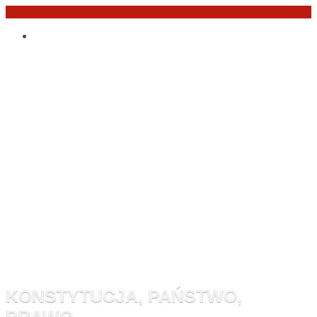
Przejdź
Po
do
angielsku
treści
Monitor
Konstytucyj
KONSTYTUCJA, PAŃSTWO,
PRAWO