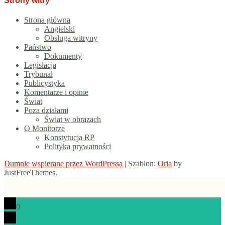
Strony witry
Strona główna
Angielski
Obsługa witryny
Państwo
Dokumenty
Legislacja
Trybunał
Publicystyka
Komentarze i opinie
Świat
Poza działami
Świat w obrazach
O Monitorze
Konstytucja RP
Polityka prywatności
Dumnie wspierane przez WordPressa
|
Szablon:
Oria
by
JustFreeThemes.
0