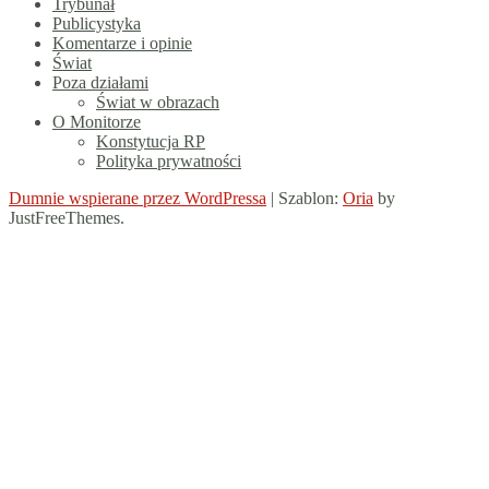
Trybunał
Publicystyka
Komentarze i opinie
Świat
Poza działami
Świat w obrazach
O Monitorze
Konstytucja RP
Polityka prywatności
Dumnie wspierane przez WordPressa
|
Szablon:
Oria
by
JustFreeThemes.