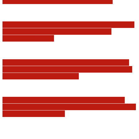
rok zmian w wymiarze sprawiedliwości
Sędziowie: Apelujemy do wszystkich organów
Państwa, w szczególności Prezydenta
Rzeczpospolitej…
Postępowanie dyscyplinarne w stosunku do
sędziów Jakuba Iwańca, Rafała Puchalskiego
oraz Przemysława Radzika
Tomasz Tadeusz Koncewicz: Czas „zdania
rachunków” nadchodzi. Pisane dla FIFA, UEFA
i PZPN oczywiście też