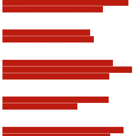
Katastrofa smoleńska: umorzenie śledztwa w
sprawie tzw. zdrady dyplomatycznej
Jerzy Adam Stępień: O badaniu
konstytucyjności Konstytucji RP
Praworządność w Polsce 2026 – Raport
Komisji Europejskiej. Pozytywna ocena reform
i rekordowy wzrost zaufania do sądów
Marian Sworzeń. Prawo Wielkich Liter:
JURYSDYKCJA KRAJOWA
Minister Waldemar Żurek podsumował swój