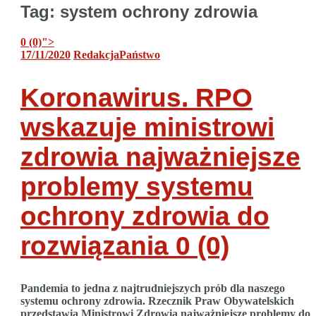
Tag:
system ochrony zdrowia
0 (0)
">
17/11/2020
Redakcja
Państwo
Koronawirus. RPO
wskazuje ministrowi
zdrowia najważniejsze
problemy systemu
ochrony zdrowia do
rozwiązania
0 (0)
Pandemia to jedna z najtrudniejszych prób dla naszego
systemu ochrony zdrowia. Rzecznik Praw Obywatelskich
przedstawia Ministrowi Zdrowia najważniejsze problemy do