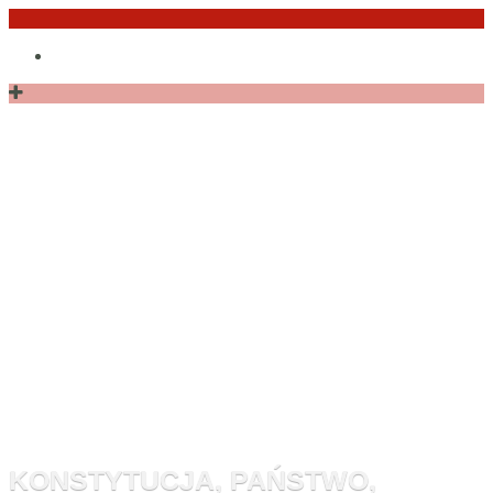
Przejdź
Po
do
angielsku
treści
Monitor
Konstytucyj
KONSTYTUCJA, PAŃSTWO,