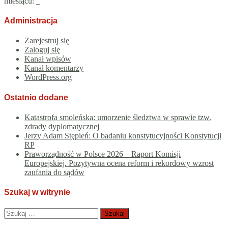
miesiącu:
_
Administracja
Zarejestruj się
Zaloguj się
Kanał wpisów
Kanał komentarzy
WordPress.org
Ostatnio dodane
Katastrofa smoleńska: umorzenie śledztwa w sprawie tzw.
zdrady dyplomatycznej
Jerzy Adam Stępień: O badaniu konstytucyjności Konstytucji
RP
Praworządność w Polsce 2026 – Raport Komisji
Europejskiej. Pozytywna ocena reform i rekordowy wzrost
zaufania do sądów
Szukaj w witrynie
Szukaj: