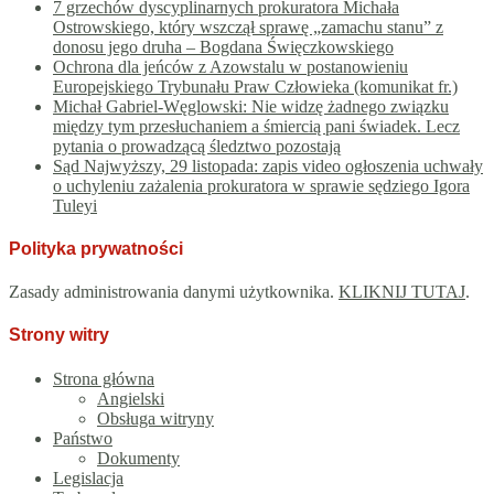
7 grzechów dyscyplinarnych prokuratora Michała
Ostrowskiego, który wszczął sprawę „zamachu stanu” z
donosu jego druha – Bogdana Święczkowskiego
Ochrona dla jeńców z Azowstalu w postanowieniu
Europejskiego Trybunału Praw Człowieka (komunikat fr.)
Michał Gabriel-Węglowski: Nie widzę żadnego związku
między tym przesłuchaniem a śmiercią pani świadek. Lecz
pytania o prowadzącą śledztwo pozostają
Sąd Najwyższy, 29 listopada: zapis video ogłoszenia uchwały
o uchyleniu zażalenia prokuratora w sprawie sędziego Igora
Tuleyi
Polityka prywatności
Zasady administrowania danymi użytkownika.
KLIKNIJ TUTAJ
.
Strony witry
Strona główna
Angielski
Obsługa witryny
Państwo
Dokumenty
Legislacja