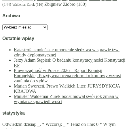
Zbigniew Ziobro
(180)
(144)
Waldemar Żurek
(116)
Archiwa
Archiwa
Ostatnie wpisy
Katastrofa smoleńska: umorzenie śledztwa w sprawie tzw.
zdrady dyplomatycznej
Jerzy Adam Stępień: O badaniu konstytucyjności Konstytucji
RP
Praworządność w Polsce 2026 – Raport Komisji
Europejskiej. Pozytywna ocena reform i rekordowy wzrost
zaufania do sądów
Marian Sworzeń. Prawo Wielkich Liter: JURYSDYKCJA
KRAJOWA
Minister Waldemar Żurek podsumował swój rok zmian w
wymiarze sprawiedliwości
statystyka
Odwiedzin dzisiaj:
_
. * Wczoraj:
_
* Teraz on-line: 0 * W tym