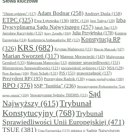
Słowa kluczowe
Adam Bodnar
(258)
Andrzej Duda
(158)
"Okiem sędziego"
(117)
ETPC
(325)
Izba
Ewa Łętowska
(136)
HFPC
(124)
Igor Tuleya
(120)
Dyscyplinarna Sądu Najwyższego
(257)
Jakub Tau
(113)
Julia Przyłębska
(178)
Jarosław Kaczyński
(132)
Komisja
Jerzy Zajadło
(104)
Konstytucja RP
Europejska
(114)
Konferencja Ambasadorów RP
(112)
KRS
(682)
(326)
Krystian Markiewicz
(111)
Marcin Matczak
(107)
Marian Sworzeń
(317)
Mateusz Morawiecki
(143)
Małgorzata
minister sprawiedliwości
(151)
Gersdorf
(135)
Małgorzata Manowska
(112)
niezawisłość sędziego
(132)
NSA
(129)
Ministerstwo Sprawiedliwości
(121)
PiS
(151)
Piotr Schab
(131)
praworządność
(137)
Piotr Rachtan
(106)
Prezydent RP
(195)
Przemysław Radzik
(130)
pytanie prejudycjalne
(100)
RPO
(376)
SSP "Iustitia"
(236)
Stowarzyszenie Prokuratorów "Lex
Sąd
super omnia"
(104)
Stowarzyszenie Sędziów THEMIS
(111)
Trybunał
Najwyższy
(615)
Konstytucyjny
(768)
Trybunał
Sprawiedliwości Unii Europejskiej
(471)
TSUE
(381)
ustawa o Sądzie Najwyższym
Unia Europejska
(113)