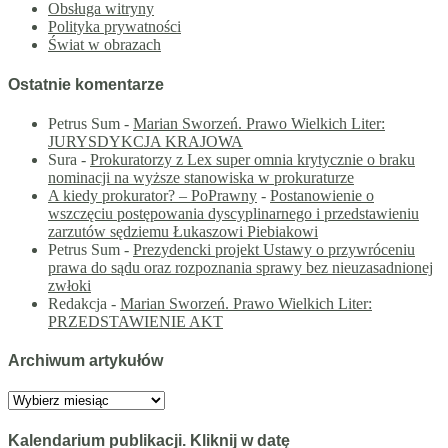
Obsługa witryny
Polityka prywatności
Świat w obrazach
Ostatnie komentarze
Petrus Sum
-
Marian Sworzeń. Prawo Wielkich Liter:
JURYSDYKCJA KRAJOWA
Sura
-
Prokuratorzy z Lex super omnia krytycznie o braku
nominacji na wyższe stanowiska w prokuraturze
A kiedy prokurator? – PoPrawny
-
Postanowienie o
wszczęciu postępowania dyscyplinarnego i przedstawieniu
zarzutów sędziemu Łukaszowi Piebiakowi
Petrus Sum
-
Prezydencki projekt Ustawy o przywróceniu
prawa do sądu oraz rozpoznania sprawy bez nieuzasadnionej
zwłoki
Redakcja
-
Marian Sworzeń. Prawo Wielkich Liter:
PRZEDSTAWIENIE AKT
Archiwum artykułów
Archiwum
artykułów
Kalendarium publikacji. Kliknij w datę