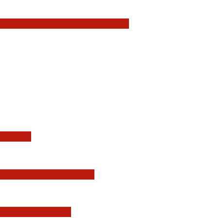
owy wzrost zaufania do sądów
olitej…
 Przemysława Radzika
 oczywiście też