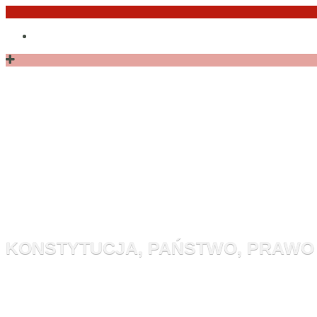
Przejdź
Po
do
angielsku
treści
Monitor Kon
KONSTYTUCJA, PAŃSTWO, PRAWO