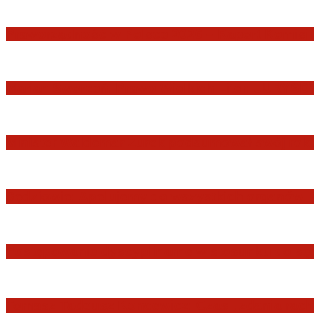
Praworządność w Polsce 2026 – Raport Komisji 
Marian Sworzeń. Prawo Wielkich Liter: JUR
Minister Waldemar Żurek podsumował swój rok 
Sędziowie: Apelujemy do wszystkich organów 
Postępowanie dyscyplinarne w stosunku do sę
Tomasz Tadeusz Koncewicz: Czas „zdania rachu