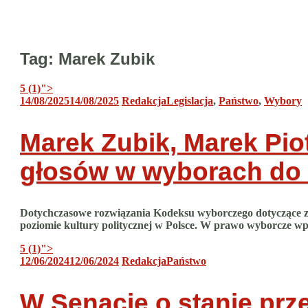
Tag:
Marek Zubik
5 (1)
">
14/08/2025
14/08/2025
Redakcja
Legislacja
,
Państwo
,
Wybory
Marek Zubik, Marek Pio
głosów w wyborach do
Dotychczasowe rozwiązania Kodeksu wyborczego dotyczące za
poziomie kultury politycznej w Polsce. W prawo wyborcze wpi
5 (1)
">
12/06/2024
12/06/2024
Redakcja
Państwo
W Senacie o stanie prze