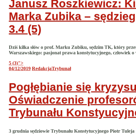
Janusz Roszkiewicz: Kil
Marka Zubika – sędzieg
3.4 (5)
Dziś kilka słów o prof. Marku Zubiku, sędzim TK, który prz
Warszawskiego: pasjonat prawa konstytucyjnego, człowiek o w
5 (3)
">
04/12/2019
Redakcja
Trybunał
Pogłębianie się kryzy
Oświadczenie profesorów
Trybunału Konstyucyj
3 grudnia sędziowie Trybunału Konstytucyjnego Piotr Tuleja 