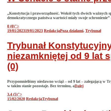
„Konstytucja i praworządność. Wokół tych dwóch ważnych spraw
demokratycznego państwa wartości miały swoje schronienie” 
0 (0)
">
19/01/2023
19/01/2023
Redakcja
Poza działami
,
Trybunał
Trybunał Konstytucyjny
niezamkniętej od 9 la
(0)
Przypomnieliśmy niedawno wciąż – od 9 lat – zalegającą w T
w takim stanie pozostaje. Bez terminu, a
Dalej
3.4 (5)
">
15/02/2020
Redakcja
Trybunał