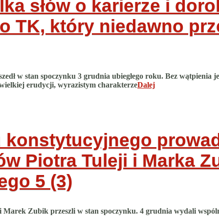
ka słów o karierze i dor
o TK, który niedawno pr
eszedł w stan spoczynku 3 grudnia ubiegłego roku. Bez wątpienia
ielkiej erudycji, wyrazistym charakterze
Dalej
su konstytucyjnego prowa
 Piotra Tuleji i Marka Z
nego
5 (3)
i Marek Zubik przeszli w stan spoczynku. 4 grudnia wydali wspól