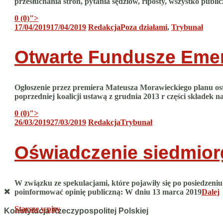
przesłuchania stron, pytania sędziów, riposty, wszystko public
0 (0)
">
17/04/2019
17/04/2019
Redakcja
Poza działami
,
Trybunał
Otwarte Fundusze Emer
Ogłoszenie przez premiera Mateusza Morawieckiego planu ost
poprzedniej koalicji ustawą z grudnia 2013 r części składek
0 (0)
">
26/03/2019
27/03/2019
Redakcja
Trybunał
Oświadczenie siedmior
W związku ze spekulacjami, które pojawiły się po posiedze
poinformować opinię publiczną: W dniu 13 marca 2019
Dalej
Nawigacja
Starsze wpisy
Konstytucja Rzeczypospolitej Polskiej