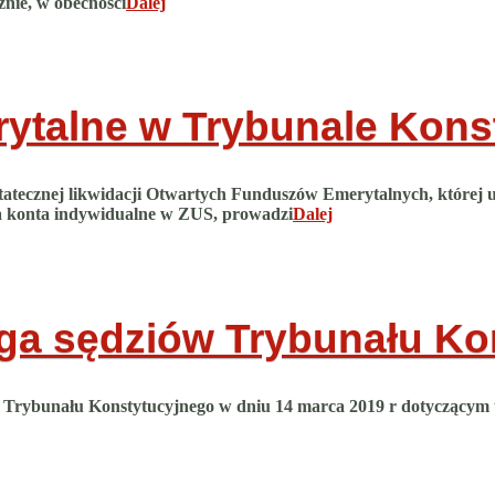
znie, w obecności
Dalej
ytalne w Trybunale Konst
atecznej likwidacji Otwartych Funduszów Emerytalnych, której u
 na konta indywidualne w ZUS, prowadzi
Dalej
ga sędziów Trybunału Ko
niu Trybunału Konstytucyjnego w dniu 14 marca 2019 r dotyczący