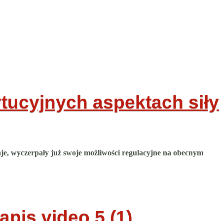
tucyjnych aspektach siły
e, wyczerpały już swoje możliwości regulacyjne na obecnym
Zapis video
5 (1)