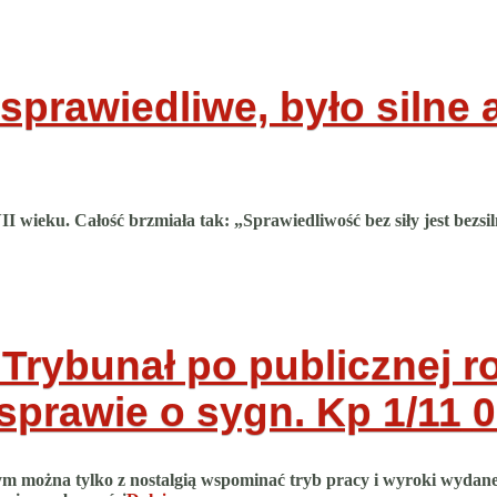
sprawiedliwe, było silne a
 wieku. Całość brzmiała tak: „Sprawiedliwość bez siły jest bezsiln
Trybunał po publicznej ro
prawie o sygn. Kp 1/11
0
ym można tylko z nostalgią wspominać tryb pracy i wyroki wydan