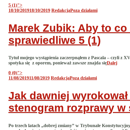
5 (1)
">
18/10/2019
18/10/2019
Redakcja
Poza działami
Marek Zubik: Aby to co 
sprawiedliwe
5 (1)
Tytuł mojego wystąpienia zaczerpnąłem z Pascala – czyli z XVII
spotyka się z oporem, ponieważ zawsze znajda się
Dalej
0 (0)
">
11/08/2019
11/08/2019
Redakcja
Poza działami
Jak dawniej wyrokował 
stenogram rozprawy w s
Po trzech latach „dobrej zmiany” w Trybunale Konstytucyjn