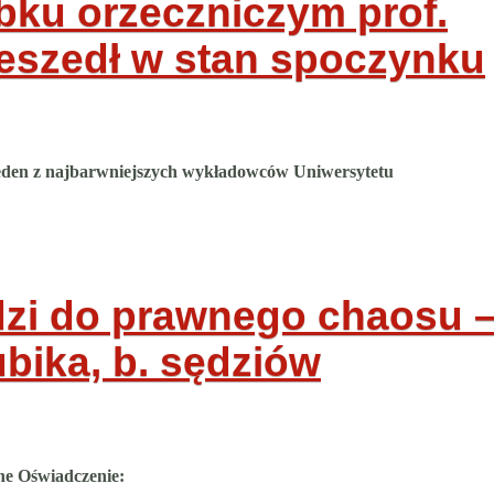
obku orzeczniczym prof.
zeszedł w stan spoczynku
 jeden z najbarwniejszych wykładowców Uniwersytetu
dzi do prawnego chaosu 
ubika, b. sędziów
ne Oświadczenie: