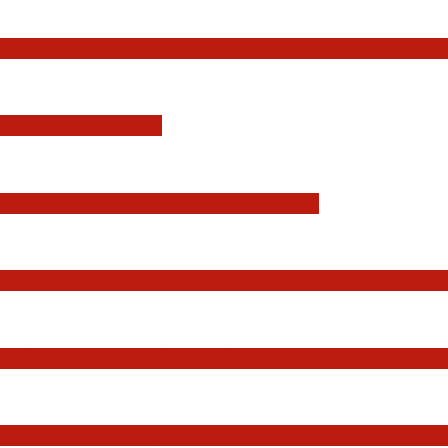
Europejskiej. Pozytywna ocena reform i rekord
YSDYKCJA KRAJOWA
zmian w wymiarze sprawiedliwości
Państwa, w szczególności Prezydenta Rzeczposp
dziów Jakuba Iwańca, Rafała Puchalskiego oraz
nków” nadchodzi. Pisane dla FIFA, UEFA i PZPN