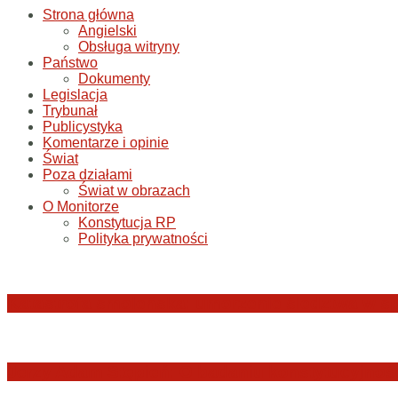
Strona główna
Angielski
Obsługa witryny
Państwo
Dokumenty
Legislacja
Trybunał
Publicystyka
Komentarze i opinie
Świat
Poza działami
Świat w obrazach
O Monitorze
Konstytucja RP
Polityka prywatności
Katastrofa smoleńska: umorzenie śledztwa w sp
Jerzy Adam Stępień: O badaniu konstytucyjnośc