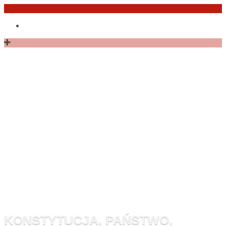
Przejdź
Po
do
angielsku
treści
Monitor
Konstytucyj
KONSTYTUCJA, PAŃSTWO,