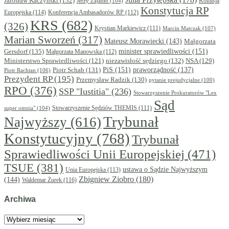
Jarosław Kaczyński
(132)
Komisja
Jerzy Zajadło
(104)
Konstytucja RP
Europejska
(114)
Konferencja Ambasadorów RP
(112)
KRS
(682)
(326)
Krystian Markiewicz
(111)
Marcin Matczak
(107)
Marian Sworzeń
(317)
Mateusz Morawiecki
(143)
Małgorzata
minister sprawiedliwości
(151)
Gersdorf
(135)
Małgorzata Manowska
(112)
niezawisłość sędziego
(132)
NSA
(129)
Ministerstwo Sprawiedliwości
(121)
PiS
(151)
Piotr Schab
(131)
praworządność
(137)
Piotr Rachtan
(106)
Prezydent RP
(195)
Przemysław Radzik
(130)
pytanie prejudycjalne
(100)
RPO
(376)
SSP "Iustitia"
(236)
Stowarzyszenie Prokuratorów "Lex
Sąd
super omnia"
(104)
Stowarzyszenie Sędziów THEMIS
(111)
Trybunał
Najwyższy
(616)
Konstytucyjny
(768)
Trybunał
Sprawiedliwości Unii Europejskiej
(471)
TSUE
(381)
ustawa o Sądzie Najwyższym
Unia Europejska
(113)
Zbigniew Ziobro
(180)
(144)
Waldemar Żurek
(116)
Archiwa
Archiwa