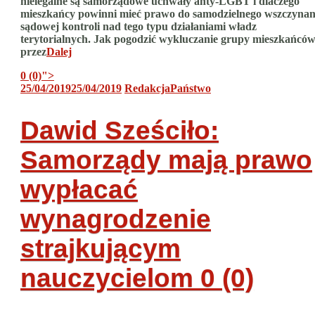
nielegalne są samorządowe uchwały anty-LGBT i dlaczego
mieszkańcy powinni mieć prawo do samodzielnego wszczynan
sądowej kontroli nad tego typu działaniami władz
terytorialnych. Jak pogodzić wykluczanie grupy mieszkańcó
przez
Dalej
0 (0)
">
25/04/2019
25/04/2019
Redakcja
Państwo
Dawid Sześciło:
Samorządy mają prawo
wypłacać
wynagrodzenie
strajkującym
nauczycielom
0 (0)