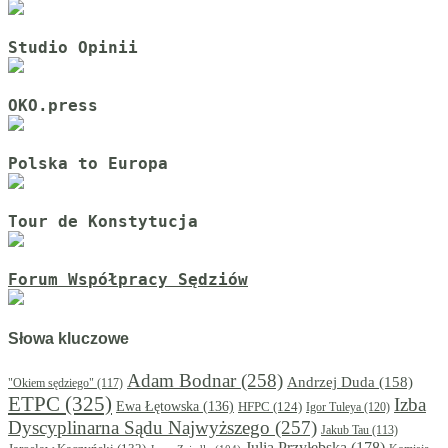
Studio Opinii
OKO.press
Polska to Europa
Tour de Konstytucja
Forum Współpracy Sędziów
Słowa kluczowe
Adam Bodnar
(258)
Andrzej Duda
(158)
"Okiem sędziego"
(117)
ETPC
(325)
Izba
Ewa Łętowska
(136)
HFPC
(124)
Igor Tuleya
(120)
Dyscyplinarna Sądu Najwyższego
(257)
Jakub Tau
(113)
Julia Przyłębska
(178)