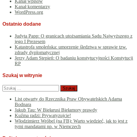
Kanał wpisów
Kanał komentarzy
WordPress.org
Ostatnio dodane
Judyta Papp: O granicach utożsamiania Sądu Najwyższego z
jego I Prezesem
Katastrofa smoleńska: umorzenie śledztwa w sprawie tzw.
zdrady dyplomatycznej
Jerzy Adam Stępień: O badaniu konstytucyjności Konstytucji
RP
Szukaj w witrynie
Szukaj:
List otwarty do Rzecznika Praw Obywatelskich Adama
Bodnara
Jakub Tau: W Biełarusi Biełamory prawdy
Kuźma radzi: Prywatyzujcie!
Włodzimierz Wróbel (na FB): Warto wiedzieć, jak to jest z
tymi mandatami np. w Niemczech