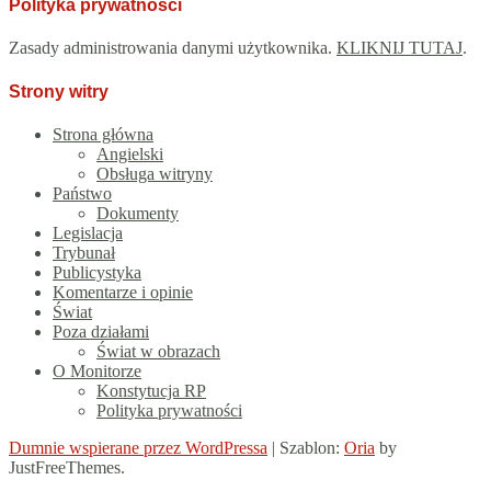
Polityka prywatności
Zasady administrowania danymi użytkownika.
KLIKNIJ TUTAJ
.
Strony witry
Strona główna
Angielski
Obsługa witryny
Państwo
Dokumenty
Legislacja
Trybunał
Publicystyka
Komentarze i opinie
Świat
Poza działami
Świat w obrazach
O Monitorze
Konstytucja RP
Polityka prywatności
Dumnie wspierane przez WordPressa
|
Szablon:
Oria
by
JustFreeThemes.