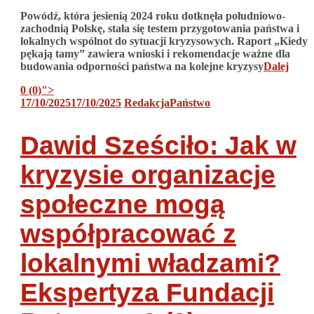
Powódź, która jesienią 2024 roku dotknęła południowo-
zachodnią Polskę, stała się testem przygotowania państwa i
lokalnych wspólnot do sytuacji kryzysowych. Raport „Kiedy
pękają tamy” zawiera wnioski i rekomendacje ważne dla
budowania odporności państwa na kolejne kryzysy
Dalej
0 (0)
">
17/10/2025
17/10/2025
Redakcja
Państwo
Dawid Sześciło: Jak w
kryzysie organizacje
społeczne mogą
współpracować z
lokalnymi władzami?
Ekspertyza Fundacji