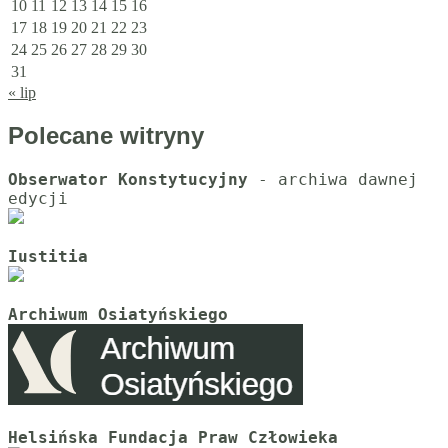
10
11
12
13
14
15
16
17
18
19
20
21
22
23
24
25
26
27
28
29
30
31
« lip
Polecane witryny
Obserwator Konstytucyjny
 - archiwa dawnej 
Iustitia
Archiwum Osiatyńskiego
Helsińska Fundacja Praw Człowieka