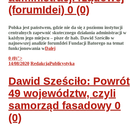
(forumIdei)
0 (0)
Polska jest państwem, gdzie nie da się z poziomu instytucji
centralnych zapewnić skutecznego działania administracji w
każdym jego miejscu – pisze dr hab. Dawid Sześciło w
najnowszej analizie forumIdei Fundacji Batorego na temat
funkcjonowania w
Dalej
0 (0)
">
14/08/2020
Redakcja
Publicystyka
Dawid Sześciło: Powrót
49 województw, czyli
samorząd fasadowy
0
(0)