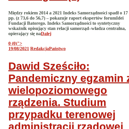
Między rokiem 2014 a 2021 Indeks Samorządności spadł o 17
pp. (z 73,6 do 56,7) – pokazuje raport ekspertów forumIdei
Fundacji Batorego. Indeks Samorządności to syntetyczny
wskaźnik opisujący stan relacji samorząd–władza centralna,
opierający się na
Dalej
0 (0)
">
19/08/2021
Redakcja
Państwo
Dawid Sześciło:
Pandemiczny egzamin 
wielopoziomowego
rządzenia. Studium
przypadku terenowej
administracji rządowej