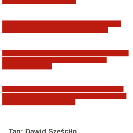
JURYSDYKCJA KRAJOWA
Minister Waldemar Żurek podsumował swój
rok zmian w wymiarze sprawiedliwości
Sędziowie: Apelujemy do wszystkich organów
Państwa, w szczególności Prezydenta
Rzeczpospolitej…
Postępowanie dyscyplinarne w stosunku do
sędziów Jakuba Iwańca, Rafała Puchalskiego
oraz Przemysława Radzika
Tag:
Dawid Sześciło