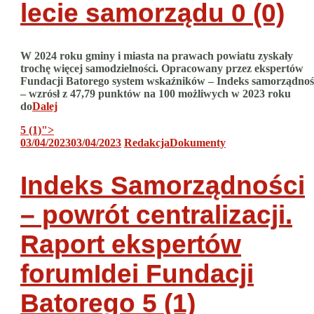
lecie samorządu
0 (0)
W 2024 roku gminy i miasta na prawach powiatu zyskały
trochę więcej samodzielności. Opracowany przez ekspertów
Fundacji Batorego system wskaźników – Indeks samorządnoś
– wzrósł z 47,79 punktów na 100 możliwych w 2023 roku
do
Dalej
5 (1)
">
03/04/2023
03/04/2023
Redakcja
Dokumenty
Indeks Samorządności
– powrót centralizacji.
Raport ekspertów
forumIdei Fundacji
Batorego
5 (1)