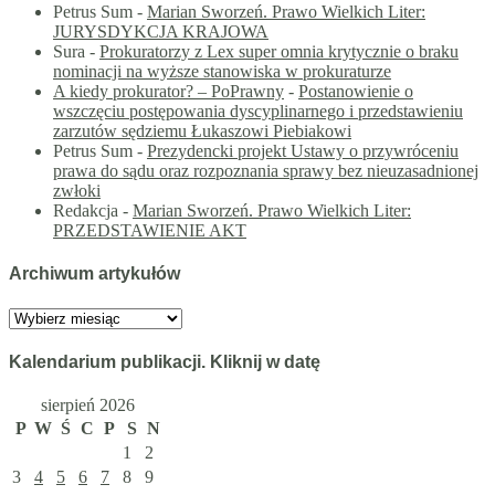
Petrus Sum
-
Marian Sworzeń. Prawo Wielkich Liter:
JURYSDYKCJA KRAJOWA
Sura
-
Prokuratorzy z Lex super omnia krytycznie o braku
nominacji na wyższe stanowiska w prokuraturze
A kiedy prokurator? – PoPrawny
-
Postanowienie o
wszczęciu postępowania dyscyplinarnego i przedstawieniu
zarzutów sędziemu Łukaszowi Piebiakowi
Petrus Sum
-
Prezydencki projekt Ustawy o przywróceniu
prawa do sądu oraz rozpoznania sprawy bez nieuzasadnionej
zwłoki
Redakcja
-
Marian Sworzeń. Prawo Wielkich Liter:
PRZEDSTAWIENIE AKT
Archiwum artykułów
Archiwum
artykułów
Kalendarium publikacji. Kliknij w datę
sierpień 2026
P
W
Ś
C
P
S
N
1
2
3
4
5
6
7
8
9