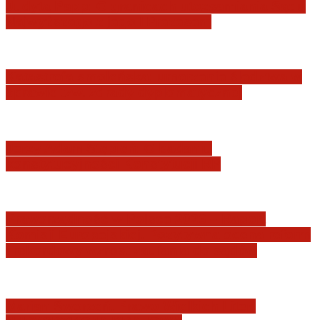
Judyta Papp: O granicach utożsamiania Sądu
Najwyższego z jego I Prezesem
Katastrofa smoleńska: umorzenie śledztwa w
sprawie tzw. zdrady dyplomatycznej
Jerzy Adam Stępień: O badaniu
konstytucyjności Konstytucji RP
Praworządność w Polsce 2026 – Raport
Komisji Europejskiej. Pozytywna ocena reform
i rekordowy wzrost zaufania do sądów
Marian Sworzeń. Prawo Wielkich Liter: