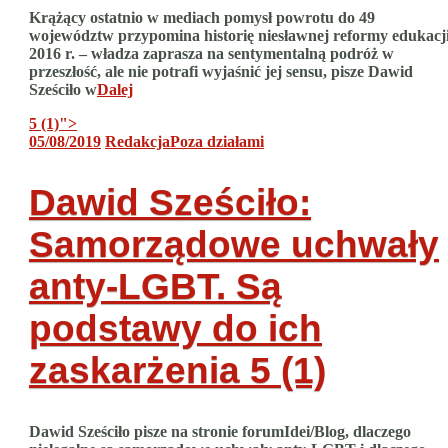
Krążący ostatnio w mediach pomysł powrotu do 49
województw przypomina historię niesławnej reformy edukacji
2016 r. – władza zaprasza na sentymentalną podróż w
przeszłość, ale nie potrafi wyjaśnić jej sensu, pisze Dawid
Sześciło w
Dalej
5 (1)
">
05/08/2019
Redakcja
Poza działami
Dawid Sześciło:
Samorządowe uchwały
anty-LGBT. Są
podstawy do ich
zaskarżenia
5 (1)
Dawid Sześciło pisze na stronie forumIdei/Blog, dlaczego