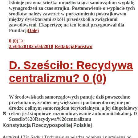
Istnieje prawna ścieżka umożliwiająca samorządom wypłatę
wynagrodzeń za czas strajku. Postanowienie o wypłacie tych
środków należy zawrzeć w porozumieniu postrajkowym
między dyrektorami szkół i przedszkoli a związkami
zawodowymi. Ekspertyzę na ten temat przygotował dla
Fundacji
Dalej
0 (0)
">
25/04/2018
25/04/2018
Redakcja
Państwo
D. Sześciło: Recydywa
centralizmu?
0 (0)
W środowiskach samorządowych panuje dziś powszechne
przekonanie, że obecnej większości parlamentarnej nie po
drodze z silnym samorządem terytorialnym, a jej długofalow
celem jest stopniowe rozmontowywanie autonomii lokalnej. D
Szescilo%20Recydywa%20centralizmu
Konstytucja Rzeczypospolitej Polskiej
Artykuł 173:
Sądy i Trybunały są władzą odrębną i niezależną od