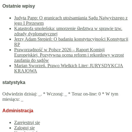
Ostatnie wpisy
Judyta Papp: O granicach utożsamiania Sądu Najwyższego z
jego I Prezesem
Katastrofa smoleńska: umorzenie śledztwa w sprawie tzw.
zdrady dyplomatycznej
Jerzy Adam Stępień: O badaniu konstytucyjności Konstytucji
RP
Praworządność w Polsce 2026 – Raport Komisji
Europejskiej. Pozytywna ocena reform i rekordowy wzrost
zaufania do sądów
Marian Sworzeń. Prawo Wielkich Liter: JURYSDYKCJA
KRAJOWA
statystyka
Odwiedzin dzisiaj:
_
. * Wczoraj:
_
* Teraz on-line: 0 * W tym
miesiącu:
_
Administracja
Zarejestruj się
Zaloguj się