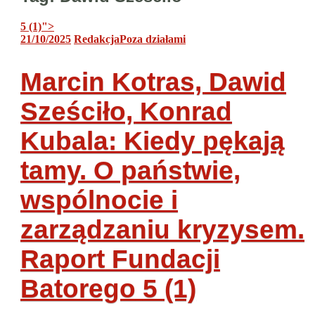
5 (1)
">
21/10/2025
Redakcja
Poza działami
Marcin Kotras, Dawid
Sześciło, Konrad
Kubala: Kiedy pękają
tamy. O państwie,
wspólnocie i
zarządzaniu kryzysem.
Raport Fundacji
Batorego
5 (1)