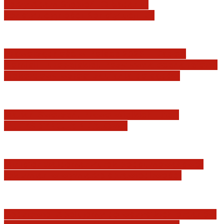
Jerzy Adam Stępień: O badaniu
konstytucyjności Konstytucji RP
Praworządność w Polsce 2026 – Raport
Komisji Europejskiej. Pozytywna ocena reform
i rekordowy wzrost zaufania do sądów
Marian Sworzeń. Prawo Wielkich Liter:
JURYSDYKCJA KRAJOWA
Minister Waldemar Żurek podsumował swój
rok zmian w wymiarze sprawiedliwości
Sędziowie: Apelujemy do wszystkich organów