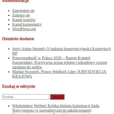
Administracja
Zarejestruj się
Zaloguj się
Kanał wpisów
Kanał komentarzy
WordPress.org
Ostatnio dodane
Jerzy Adam Stępień: O badaniu konstytucyjności Konstytucji
RP
Praworządność w Polsce 2026 – Raport Komisji
Europejskiej. Pozytywna ocena reform i rekordowy wzrost
zaufania do sądów
Marian Sworzeń. Prawo Wielkich Liter: JURYSDYKCJA
KRAJOWA
Szukaj w witrynie
Szukaj:
Włodzimierz Wróbel: Krótka historia kolonizacji Sądu
Najwyższego (z surrealistycznym zakończeniem)