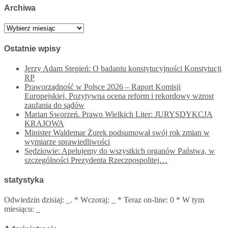
Archiwa
Archiwa
Ostatnie wpisy
Jerzy Adam Stępień: O badaniu konstytucyjności Konstytucji
RP
Praworządność w Polsce 2026 – Raport Komisji
Europejskiej. Pozytywna ocena reform i rekordowy wzrost
zaufania do sądów
Marian Sworzeń. Prawo Wielkich Liter: JURYSDYKCJA
KRAJOWA
Minister Waldemar Żurek podsumował swój rok zmian w
wymiarze sprawiedliwości
Sędziowie: Apelujemy do wszystkich organów Państwa, w
szczególności Prezydenta Rzeczpospolitej…
statystyka
Odwiedzin dzisiaj:
_
. * Wczoraj:
_
* Teraz on-line: 0 * W tym
miesiącu:
_