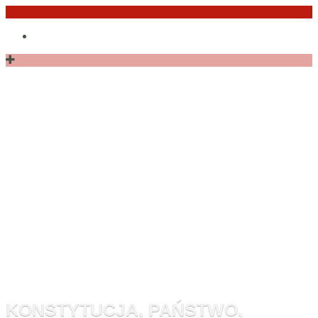
Przejdź
Po
do
angielsku
treści
Monitor
Konstytucyj
KONSTYTUCJA, PAŃSTWO,