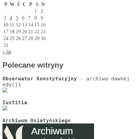
P
W
Ś
C
P
S
N
1
2
3
4
5
6
7
8
9
10
11
12
13
14
15
16
17
18
19
20
21
22
23
24
25
26
27
28
29
30
31
« lip
Polecane witryny
Obserwator Konstytucyjny
 - archiwa dawnej 
Iustitia
Archiwum Osiatyńskiego