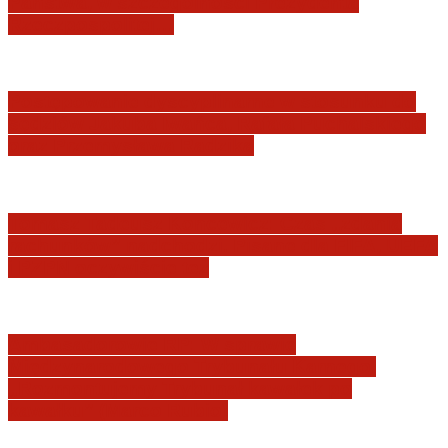
Państwa, w szczególności Prezydenta
Rzeczpospolitej…
Postępowanie dyscyplinarne w stosunku do
sędziów Jakuba Iwańca, Rafała Puchalskiego
oraz Przemysława Radzika
Tomasz Tadeusz Koncewicz: Czas „zdania
rachunków” nadchodzi. Pisane dla FIFA, UEFA
i PZPN oczywiście też
Ambasadorowie RP: W sprawie
Międzynarodowego Trybunału Karnego.
„Rozmontujemy Trybunał kawałek po
kawałku” (Marco Rubio)