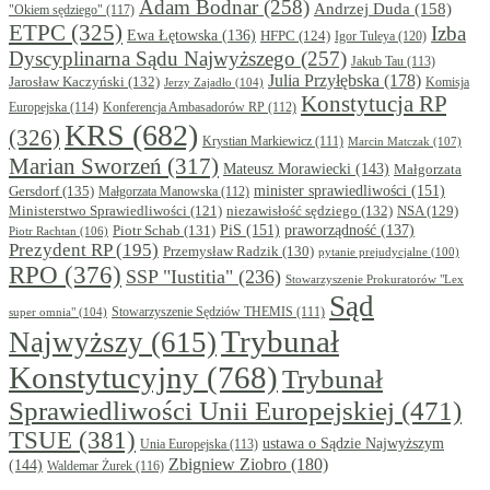
Adam Bodnar
(258)
Andrzej Duda
(158)
"Okiem sędziego"
(117)
ETPC
(325)
Izba
Ewa Łętowska
(136)
HFPC
(124)
Igor Tuleya
(120)
Dyscyplinarna Sądu Najwyższego
(257)
Jakub Tau
(113)
Julia Przyłębska
(178)
Jarosław Kaczyński
(132)
Komisja
Jerzy Zajadło
(104)
Konstytucja RP
Europejska
(114)
Konferencja Ambasadorów RP
(112)
KRS
(682)
(326)
Krystian Markiewicz
(111)
Marcin Matczak
(107)
Marian Sworzeń
(317)
Mateusz Morawiecki
(143)
Małgorzata
minister sprawiedliwości
(151)
Gersdorf
(135)
Małgorzata Manowska
(112)
niezawisłość sędziego
(132)
NSA
(129)
Ministerstwo Sprawiedliwości
(121)
PiS
(151)
Piotr Schab
(131)
praworządność
(137)
Piotr Rachtan
(106)
Prezydent RP
(195)
Przemysław Radzik
(130)
pytanie prejudycjalne
(100)
RPO
(376)
SSP "Iustitia"
(236)
Stowarzyszenie Prokuratorów "Lex
Sąd
super omnia"
(104)
Stowarzyszenie Sędziów THEMIS
(111)
Trybunał
Najwyższy
(615)
Konstytucyjny
(768)
Trybunał
Sprawiedliwości Unii Europejskiej
(471)
TSUE
(381)
ustawa o Sądzie Najwyższym
Unia Europejska
(113)
Zbigniew Ziobro
(180)
(144)
Waldemar Żurek
(116)