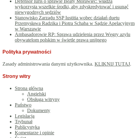
Defensor Iuris o sprawie Beaty Morawiec: władza
wykorzysta wszelkie środki, aby zdyskredytować i usunąć
niewygodnych sędziów
Stanowisko Zarządu SSP Iustitia wobec działań duetu
Przemysława Radzika i Piotra Schaba w Sądzie Apelacyjnym
w Warszawie
Ambasadorowie RP: Sprawa udzielenia przez Węgry azylu
obywatelom polskim w świetle prawa unijnego
Polityka prywatności
Zasady administrowania danymi użytkownika.
KLIKNIJ TUTAJ
.
Strony witry
Strona główna
Angielski
Obsługa witryny
Państwo
Dokumenty
Legislacja
Trybunał
Publicystyka
Komentarze i opinie