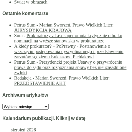
Świat w obrazach
Ostatnie komentarze
Petrus Sum
-
Marian Sworzeń. Prawo Wielkich Liter:
JURYSDYKCJA KRAJOWA
Sura
-
Prokuratorzy z Lex super omnia krytycznie o braku
nominacji na wyższe stanowiska w prokuraturze
A kiedy prokurator? – PoPrawny
-
Postanowienie o
wszczęciu postępowania dyscyplinarnego i przedstawieniu
zarzutów sędziemu Łukaszowi Piebiakowi
Petrus Sum
-
Prezydencki projekt Ustawy o przywróceniu
prawa do sądu oraz rozpoznania sprawy bez nieuzasadnionej
zwłoki
Redakcja
-
Marian Sworzeń. Prawo Wielkich Liter:
PRZEDSTAWIENIE AKT
Archiwum artykułów
Archiwum
artykułów
Kalendarium publikacji. Kliknij w datę
sierpień 2026