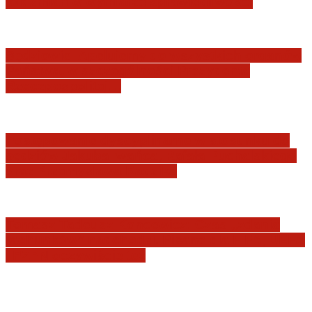
rok zmian w wymiarze sprawiedliwości
Sędziowie: Apelujemy do wszystkich organów
Państwa, w szczególności Prezydenta
Rzeczpospolitej…
Postępowanie dyscyplinarne w stosunku do
sędziów Jakuba Iwańca, Rafała Puchalskiego
oraz Przemysława Radzika
Tomasz Tadeusz Koncewicz: Czas „zdania
rachunków” nadchodzi. Pisane dla FIFA, UEFA
i PZPN oczywiście też