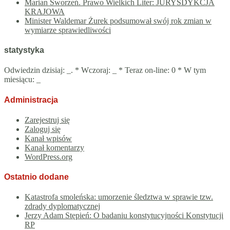
Marian Sworzeń. Prawo Wielkich Liter: JURYSDYKCJA
KRAJOWA
Minister Waldemar Żurek podsumował swój rok zmian w
wymiarze sprawiedliwości
statystyka
Odwiedzin dzisiaj:
_
. * Wczoraj:
_
* Teraz on-line: 0 * W tym
miesiącu:
_
Administracja
Zarejestruj się
Zaloguj się
Kanał wpisów
Kanał komentarzy
WordPress.org
Ostatnio dodane
Katastrofa smoleńska: umorzenie śledztwa w sprawie tzw.
zdrady dyplomatycznej
Jerzy Adam Stępień: O badaniu konstytucyjności Konstytucji
RP