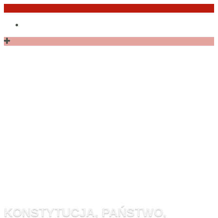
Przejdź
Po
do
angielsku
treści
Monitor
Konstytucyj
KONSTYTUCJA, PAŃSTWO,