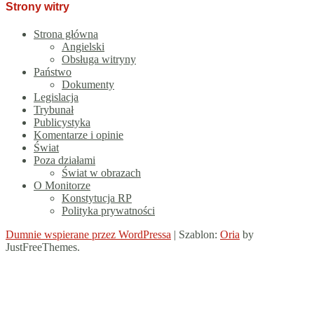
Strony witry
Strona główna
Angielski
Obsługa witryny
Państwo
Dokumenty
Legislacja
Trybunał
Publicystyka
Komentarze i opinie
Świat
Poza działami
Świat w obrazach
O Monitorze
Konstytucja RP
Polityka prywatności
Dumnie wspierane przez WordPressa
|
Szablon:
Oria
by
JustFreeThemes.