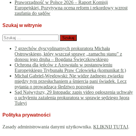
Praworządność w Polsce 2026 – Raport Komisji
Europejskiej. Pozytywna ocena reform i rekordowy wzrost
zaufania do sądów
Szukaj w witrynie
Szukaj:
7 grzechów dyscyplinarnych prokuratora Michała
Ostrowskiego, który wszczął sprawę „zamachu stanu” z
donosu jego druha – Bogdana Święczkowskiego
Ochrona dla jeńców z Azowstalu w postanowieniu
Europejskiego Trybunału Praw Człowieka (komunikat fr.)
Michał Gabriel-Węglowski: Nie widzę żadnego związku
między tym przesłuchaniem a śmiercią pani świadek. Lecz
pytania o prowadzącą śledztwo pozostają
Sąd Najwyższy, 29 listopada: zapis video ogłoszenia uchwały
o uchyleniu zażalenia prokuratora w sprawie sędziego Igora
Tuleyi
Polityka prywatności
Zasady administrowania danymi użytkownika.
KLIKNIJ TUTAJ
.