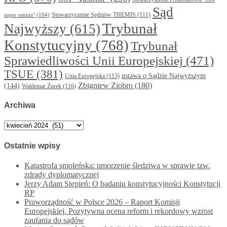
Sąd
super omnia"
(104)
Stowarzyszenie Sędziów THEMIS
(111)
Trybunał
Najwyższy
(615)
Konstytucyjny
(768)
Trybunał
Sprawiedliwości Unii Europejskiej
(471)
TSUE
(381)
ustawa o Sądzie Najwyższym
Unia Europejska
(113)
Zbigniew Ziobro
(180)
(144)
Waldemar Żurek
(116)
Archiwa
Archiwa
Ostatnie wpisy
Katastrofa smoleńska: umorzenie śledztwa w sprawie tzw.
zdrady dyplomatycznej
Jerzy Adam Stępień: O badaniu konstytucyjności Konstytucji
RP
Praworządność w Polsce 2026 – Raport Komisji
Europejskiej. Pozytywna ocena reform i rekordowy wzrost
zaufania do sądów