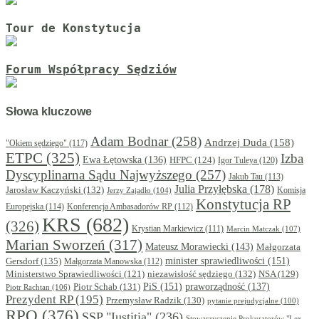
Tour de Konstytucja
Forum Współpracy Sędziów
Słowa kluczowe
Adam Bodnar
(258)
Andrzej Duda
(158)
"Okiem sędziego"
(117)
ETPC
(325)
Izba
Ewa Łętowska
(136)
HFPC
(124)
Igor Tuleya
(120)
Dyscyplinarna Sądu Najwyższego
(257)
Jakub Tau
(113)
Julia Przyłębska
(178)
Jarosław Kaczyński
(132)
Komisja
Jerzy Zajadło
(104)
Konstytucja RP
Europejska
(114)
Konferencja Ambasadorów RP
(112)
KRS
(682)
(326)
Krystian Markiewicz
(111)
Marcin Matczak
(107)
Marian Sworzeń
(317)
Mateusz Morawiecki
(143)
Małgorzata
minister sprawiedliwości
(151)
Gersdorf
(135)
Małgorzata Manowska
(112)
niezawisłość sędziego
(132)
NSA
(129)
Ministerstwo Sprawiedliwości
(121)
PiS
(151)
Piotr Schab
(131)
praworządność
(137)
Piotr Rachtan
(106)
Prezydent RP
(195)
Przemysław Radzik
(130)
pytanie prejudycjalne
(100)
RPO
(376)
SSP "Iustitia"
(236)
Stowarzyszenie Prokuratorów "Lex