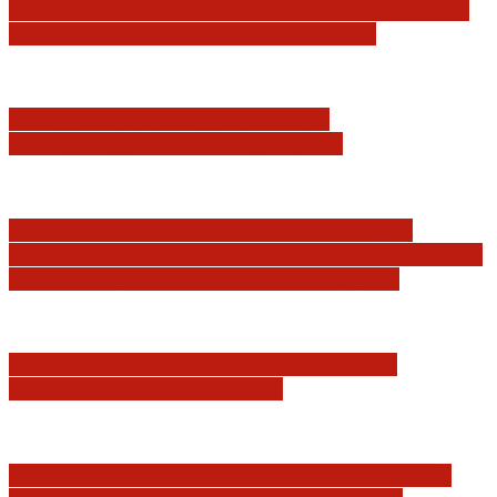
Katastrofa smoleńska: umorzenie śledztwa w
sprawie tzw. zdrady dyplomatycznej
Jerzy Adam Stępień: O badaniu
konstytucyjności Konstytucji RP
Praworządność w Polsce 2026 – Raport
Komisji Europejskiej. Pozytywna ocena reform
i rekordowy wzrost zaufania do sądów
Marian Sworzeń. Prawo Wielkich Liter:
JURYSDYKCJA KRAJOWA
Minister Waldemar Żurek podsumował swój