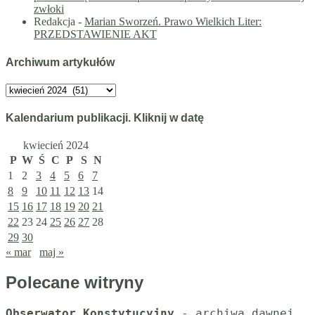
zwłoki
Redakcja
-
Marian Sworzeń. Prawo Wielkich Liter:
PRZEDSTAWIENIE AKT
Archiwum artykułów
Archiwum
artykułów
Kalendarium publikacji. Kliknij w datę
kwiecień 2024
P
W
Ś
C
P
S
N
1
2
3
4
5
6
7
8
9
10
11
12
13
14
15
16
17
18
19
20
21
22
23
24
25
26
27
28
29
30
« mar
maj »
Polecane witryny
Obserwator Konstytucyjny
 - archiwa dawnej 