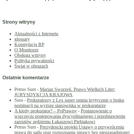
Strony witryny
Aktualności z Internetu
glossary
Konstytucja RP
O Monitorze
Obsługa witryny
Polityka prywatności
Świat w obrazach
Ostatnie komentarze
Petrus Sum
-
Marian Sworzeń. Prawo Wielkich Liter:
JURYSDYKCJA KRAJOWA
Sura
-
Prokuratorzy z Lex super omnia krytycznie o braku
nominacji na wyższe stanowiska w prokuraturze
A kiedy prokurator? – PoPrawny
-
Postanowienie o
wszczęciu postępowania dyscyplinarnego i przedstawieniu
zarzutów sędziemu Łukaszowi Piebiakowi
Petrus Sum
-
Prezydencki projekt Ustawy o przywróceniu
prawa do sądu oraz rozpoznania sprawy bez nieuzasadnionej