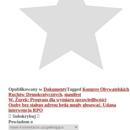
Opublikowany w
Dokumenty
Tagged
Kongres Obywatelskich
Ruchów Demokratycznych
,
manifest
Nawigacja
W. Żurek: Program dla wymiaru sprawiedliwości
Osoby bez stałego adresu będą mogły głosować. Udana
wpisu
interwencja RPO
Subskrybuj
Powiadom o