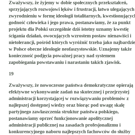
Zważywszy, że żyjemy w dobie społecznych przekształceń,
sprzyjających rozwojowi lęków i frustracji, łatwo ulegających
zwyrodnieniu w formę ideologii totalitarnych, kwestionującyc
godność człowieka i jego prawa, postanawiamy, że za punkt
projektu dla Polski szczególnie dziś istotny uznamy kwestię
ścigania działań, owocujących wzrostem postaw nienawiści i
nietolerancji, pośród których wyróżnić trzeba jako najbardzie
w Polsce obecne ideologie neofaszystowskie. Uznajemy także
konieczność podjęcia poważnej pracy nad systemem
zapobiegania powstawaniu i narastaniu takich zjawisk.
19
Zważywszy, że nowoczesne państwa demokratyczne opierają
efektywne wykonywanie zadań na skutecznej i przejrzystej
administracji korzystającej w rozwiązywaniu problemów z
najlepszej dostępnej wiedzy oraz biorąc pod uwagę skalę
partyjnego zawłaszczenia struktur państwa polskiego,
postanawiamy oprzeć funkcjonowanie apolitycznej
administracji publicznej na zasadach profesjonalizmu i
konkurencyjnego naboru najlepszych fachowców do służby