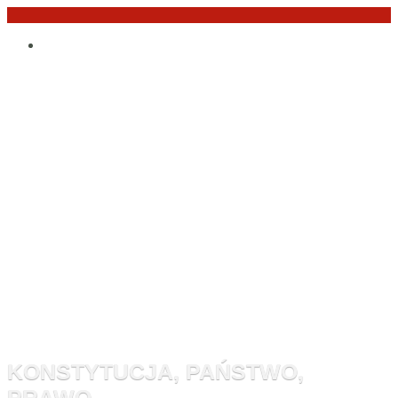
Przejdź
Po
do
angielsku
treści
Monitor
Konstytucyj
KONSTYTUCJA, PAŃSTWO,
PRAWO