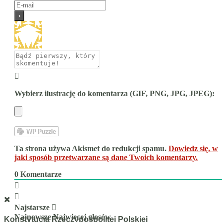
Wybierz ilustrację do komentarza (GIF, PNG, JPG, JPEG):
Ta strona używa Akismet do redukcji spamu.
Dowiedz się, w
jaki sposób przetwarzane są dane Twoich komentarzy.
0
Komentarze
Najstarsze
Najnowsze
Najwięcej głosów
Konstytucja Rzeczypospolitej Polskiej