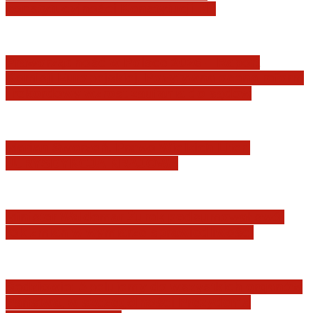
konstytucyjności Konstytucji RP
Praworządność w Polsce 2026 – Raport
Komisji Europejskiej. Pozytywna ocena reform
i rekordowy wzrost zaufania do sądów
Marian Sworzeń. Prawo Wielkich Liter:
JURYSDYKCJA KRAJOWA
Minister Waldemar Żurek podsumował swój
rok zmian w wymiarze sprawiedliwości
Sędziowie: Apelujemy do wszystkich organów
Państwa, w szczególności Prezydenta