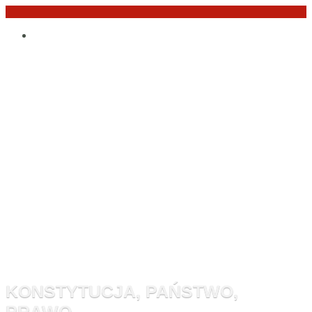
Przejdź
Po
do
angielsku
treści
Monitor
Konstytucyj
KONSTYTUCJA, PAŃSTWO,
PRAWO