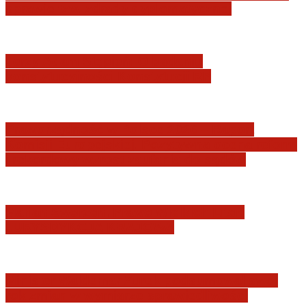
sprawie tzw. zdrady dyplomatycznej
Jerzy Adam Stępień: O badaniu
konstytucyjności Konstytucji RP
Praworządność w Polsce 2026 – Raport
Komisji Europejskiej. Pozytywna ocena reform
i rekordowy wzrost zaufania do sądów
Marian Sworzeń. Prawo Wielkich Liter:
JURYSDYKCJA KRAJOWA
Minister Waldemar Żurek podsumował swój
rok zmian w wymiarze sprawiedliwości