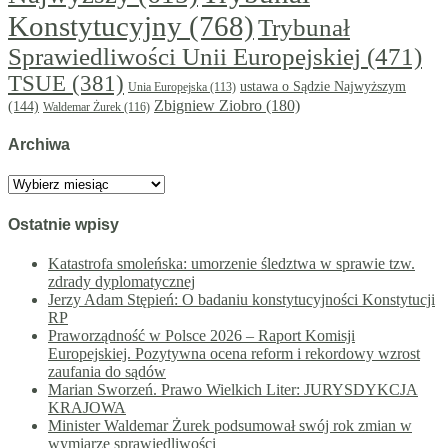
Konstytucyjny
(768)
Trybunał
Sprawiedliwości Unii Europejskiej
(471)
TSUE
(381)
ustawa o Sądzie Najwyższym
Unia Europejska
(113)
Zbigniew Ziobro
(180)
(144)
Waldemar Żurek
(116)
Archiwa
Archiwa
Ostatnie wpisy
Katastrofa smoleńska: umorzenie śledztwa w sprawie tzw.
zdrady dyplomatycznej
Jerzy Adam Stępień: O badaniu konstytucyjności Konstytucji
RP
Praworządność w Polsce 2026 – Raport Komisji
Europejskiej. Pozytywna ocena reform i rekordowy wzrost
zaufania do sądów
Marian Sworzeń. Prawo Wielkich Liter: JURYSDYKCJA
KRAJOWA
Minister Waldemar Żurek podsumował swój rok zmian w
wymiarze sprawiedliwości