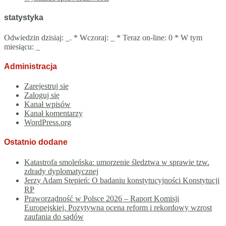
statystyka
Odwiedzin dzisiaj:
_
. * Wczoraj:
_
* Teraz on-line: 0 * W tym
miesiącu:
_
Administracja
Zarejestruj się
Zaloguj się
Kanał wpisów
Kanał komentarzy
WordPress.org
Ostatnio dodane
Katastrofa smoleńska: umorzenie śledztwa w sprawie tzw.
zdrady dyplomatycznej
Jerzy Adam Stępień: O badaniu konstytucyjności Konstytucji
RP
Praworządność w Polsce 2026 – Raport Komisji
Europejskiej. Pozytywna ocena reform i rekordowy wzrost
zaufania do sądów