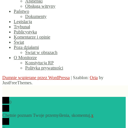
Angielski
Obsługa witryny
Państwo
Dokumenty
Legislacja
Trybunał
Publicystyka
Komentarze i opinie
Świat
Poza działami
Świat w obrazach
O Monitorze
Konstytucja RP
Polityka prywatności
Dumnie wspierane przez WordPressa
|
Szablon:
Oria
by
JustFreeThemes.
0
Chętnie poznam Twoje przemyślenia, skomentuj.
x