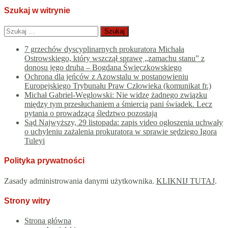
Szukaj w witrynie
Szukaj:
7 grzechów dyscyplinarnych prokuratora Michała
Ostrowskiego, który wszczął sprawę „zamachu stanu” z
donosu jego druha – Bogdana Święczkowskiego
Ochrona dla jeńców z Azowstalu w postanowieniu
Europejskiego Trybunału Praw Człowieka (komunikat fr.)
Michał Gabriel-Węglowski: Nie widzę żadnego związku
między tym przesłuchaniem a śmiercią pani świadek. Lecz
pytania o prowadzącą śledztwo pozostają
Sąd Najwyższy, 29 listopada: zapis video ogłoszenia uchwały
o uchyleniu zażalenia prokuratora w sprawie sędziego Igora
Tuleyi
Polityka prywatności
Zasady administrowania danymi użytkownika.
KLIKNIJ TUTAJ
.
Strony witry
Strona główna