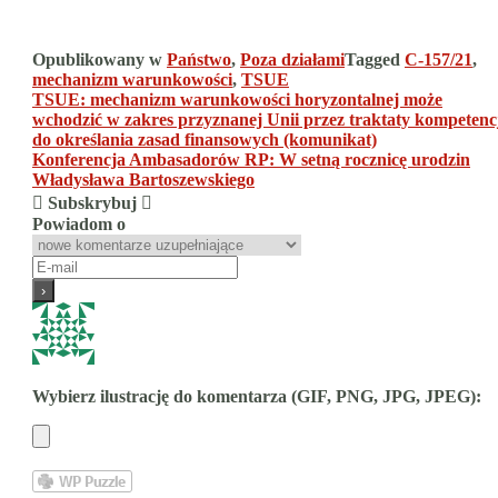
Opublikowany w
Państwo
,
Poza działami
Tagged
C-157/21
,
mechanizm warunkowości
,
TSUE
Nawigacja
TSUE: mechanizm warunkowości horyzontalnej może
wchodzić w zakres przyznanej Unii przez traktaty kompetenc
wpisu
do określania zasad finansowych (komunikat)
Konferencja Ambasadorów RP: W setną rocznicę urodzin
Władysława Bartoszewskiego
Subskrybuj
Powiadom o
Wybierz ilustrację do komentarza (GIF, PNG, JPG, JPEG):