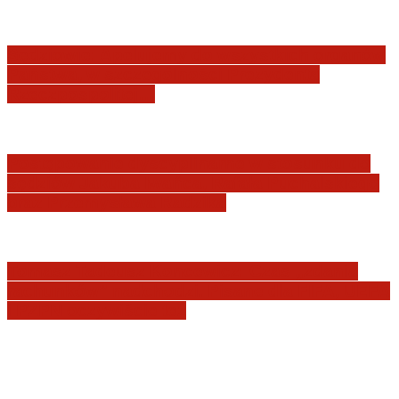
Sędziowie: Apelujemy do wszystkich organów
Państwa, w szczególności Prezydenta
Rzeczpospolitej…
Postępowanie dyscyplinarne w stosunku do
sędziów Jakuba Iwańca, Rafała Puchalskiego
oraz Przemysława Radzika
Tomasz Tadeusz Koncewicz: Czas „zdania
rachunków” nadchodzi. Pisane dla FIFA, UEFA
i PZPN oczywiście też