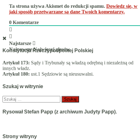
Ta strona używa Akismet do redukcji spamu.
Dowiedz się, w
jaki sposób przetwarzane są dane Twoich komentarzy.
0
Komentarze
Najstarsze
Najnowsze
Najwięcej głosów
Konstytucja Rzeczypospolitej Polskiej
Artykuł 173:
Sądy i Trybunały są władzą odrębną i niezależną od
innych władz.
Artykuł 180:
ust.1 Sędziowie są nieusuwalni.
Szukaj w witrynie
Szukaj:
Rysował Stefan Papp (z archiwum Judyty Papp).
Strony witryny