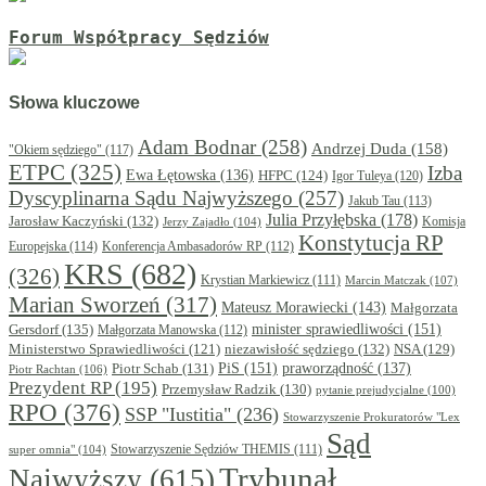
Forum Współpracy Sędziów
Słowa kluczowe
Adam Bodnar
(258)
Andrzej Duda
(158)
"Okiem sędziego"
(117)
ETPC
(325)
Izba
Ewa Łętowska
(136)
HFPC
(124)
Igor Tuleya
(120)
Dyscyplinarna Sądu Najwyższego
(257)
Jakub Tau
(113)
Julia Przyłębska
(178)
Jarosław Kaczyński
(132)
Komisja
Jerzy Zajadło
(104)
Konstytucja RP
Europejska
(114)
Konferencja Ambasadorów RP
(112)
KRS
(682)
(326)
Krystian Markiewicz
(111)
Marcin Matczak
(107)
Marian Sworzeń
(317)
Mateusz Morawiecki
(143)
Małgorzata
minister sprawiedliwości
(151)
Gersdorf
(135)
Małgorzata Manowska
(112)
niezawisłość sędziego
(132)
NSA
(129)
Ministerstwo Sprawiedliwości
(121)
PiS
(151)
Piotr Schab
(131)
praworządność
(137)
Piotr Rachtan
(106)
Prezydent RP
(195)
Przemysław Radzik
(130)
pytanie prejudycjalne
(100)
RPO
(376)
SSP "Iustitia"
(236)
Stowarzyszenie Prokuratorów "Lex
Sąd
super omnia"
(104)
Stowarzyszenie Sędziów THEMIS
(111)
Trybunał
Najwyższy
(615)