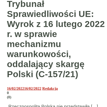
Trybunał
Sprawiedliwości UE:
Wyrok z 16 lutego 2022
r. w sprawie
mechanizmu
warunkowości,
oddalający skargę
Polski (C‑157/21)
16/02/2022
16/02/2022
Redakcja
0
(
0
)
„Rzeczpospolita Polska nie przedstawiła […]