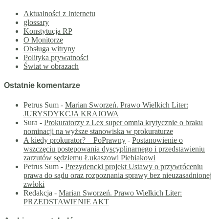
Aktualności z Internetu
glossary
Konstytucja RP
O Monitorze
Obsługa witryny
Polityka prywatności
Świat w obrazach
Ostatnie komentarze
Petrus Sum
-
Marian Sworzeń. Prawo Wielkich Liter:
JURYSDYKCJA KRAJOWA
Sura
-
Prokuratorzy z Lex super omnia krytycznie o braku
nominacji na wyższe stanowiska w prokuraturze
A kiedy prokurator? – PoPrawny
-
Postanowienie o
wszczęciu postępowania dyscyplinarnego i przedstawieniu
zarzutów sędziemu Łukaszowi Piebiakowi
Petrus Sum
-
Prezydencki projekt Ustawy o przywróceniu
prawa do sądu oraz rozpoznania sprawy bez nieuzasadnionej
zwłoki
Redakcja
-
Marian Sworzeń. Prawo Wielkich Liter:
PRZEDSTAWIENIE AKT