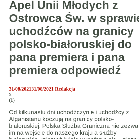
Apel Unii Młodych z
Ostrowca Św. w sprawi
uchodźców na granicy
polsko-białoruskiej do
pana premiera i pana
premiera odpowiedź
31/08/2021
31/08/2021
Redakcja
5
(
1
)
Od kilkunastu dni uchodźczynie i uchodźcy z
Afganistanu koczują na granicy polsko-
białoruskiej. Polska Służba Graniczna nie zezwa
im na wejście do naszego kraju a służby