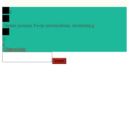
0
Chętnie poznam Twoje przemyślenia, skomentuj.
x
(
)
x
|
Odpowiedz
Insert