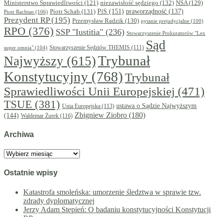
niezawisłość sędziego
(132)
NSA
(129)
Ministerstwo Sprawiedliwości
(121)
PiS
(151)
Piotr Schab
(131)
praworządność
(137)
Piotr Rachtan
(106)
Prezydent RP
(195)
Przemysław Radzik
(130)
pytanie prejudycjalne
(100)
RPO
(376)
SSP "Iustitia"
(236)
Stowarzyszenie Prokuratorów "Lex
Sąd
super omnia"
(104)
Stowarzyszenie Sędziów THEMIS
(111)
Trybunał
Najwyższy
(615)
Konstytucyjny
(768)
Trybunał
Sprawiedliwości Unii Europejskiej
(471)
TSUE
(381)
ustawa o Sądzie Najwyższym
Unia Europejska
(113)
Zbigniew Ziobro
(180)
(144)
Waldemar Żurek
(116)
Archiwa
Archiwa
Ostatnie wpisy
Katastrofa smoleńska: umorzenie śledztwa w sprawie tzw.
zdrady dyplomatycznej
Jerzy Adam Stępień: O badaniu konstytucyjności Konstytucji