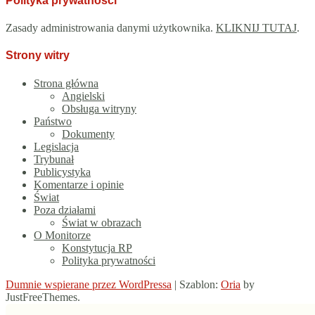
Polityka prywatności
Zasady administrowania danymi użytkownika.
KLIKNIJ TUTAJ
.
Strony witry
Strona główna
Angielski
Obsługa witryny
Państwo
Dokumenty
Legislacja
Trybunał
Publicystyka
Komentarze i opinie
Świat
Poza działami
Świat w obrazach
O Monitorze
Konstytucja RP
Polityka prywatności
Dumnie wspierane przez WordPressa
|
Szablon:
Oria
by
JustFreeThemes.