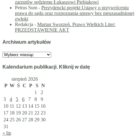
zarzutów sędziemu Łukaszowi Piebiakowi
Petrus Sum
-
Prezydencki projekt Ustawy o przywróceniu
prawa do sądu oraz rozpoznania sprawy bez nieuzasadnionej
zwłoki
Redakcja
-
Marian Sworzeń. Prawo Wielkich Liter:
PRZEDSTAWIENIE AKT
Archiwum artykułów
Archiwum
artykułów
Kalendarium publikacji. Kliknij w datę
sierpień 2026
P
W
Ś
C
P
S
N
1
2
3
4
5
6
7
8
9
10
11
12
13
14
15
16
17
18
19
20
21
22
23
24
25
26
27
28
29
30
31
« lip