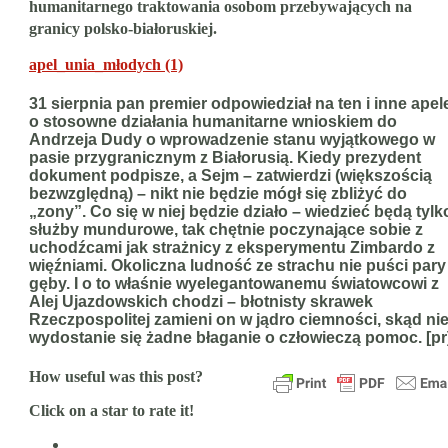
humanitarnego traktowania osobom przebywających na
granicy polsko-białoruskiej.
apel_unia_młodych (1)
31 sierpnia pan premier odpowiedział na ten i inne apel
o stosowne działania humanitarne wnioskiem do
Andrzeja Dudy o wprowadzenie stanu wyjątkowego w
pasie przygranicznym z Białorusią. Kiedy prezydent
dokument podpisze, a Sejm – zatwierdzi (większością
bezwzględną) – nikt nie będzie mógł się zbliżyć do
„zony”. Co się w niej będzie działo – wiedzieć będą tylk
służby mundurowe, tak chętnie poczynające sobie z
uchodźcami jak strażnicy z eksperymentu Zimbardo z
więźniami. Okoliczna ludność ze strachu nie puści pary
gęby. I o to właśnie wyelegantowanemu światowcowi z
Alej Ujazdowskich chodzi – błotnisty skrawek
Rzeczpospolitej zamieni on w jądro ciemności, skąd ni
wydostanie się żadne błaganie o człowieczą pomoc. [pr
How useful was this post?
Click on a star to rate it!