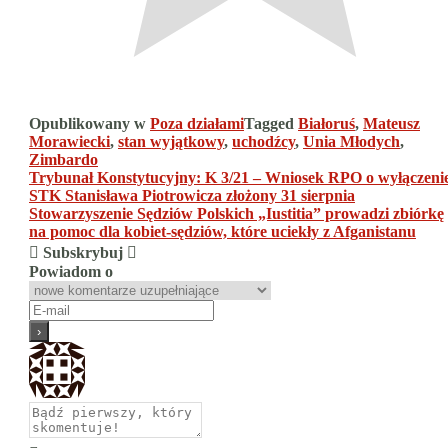
Opublikowany w
Poza działami
Tagged
Białoruś
,
Mateusz
Morawiecki
,
stan wyjątkowy
,
uchodźcy
,
Unia Młodych
,
Zimbardo
Nawigacja
Trybunał Konstytucyjny: K 3/21 – Wniosek RPO o wyłączeni
STK Stanisława Piotrowicza złożony 31 sierpnia
wpisu
Stowarzyszenie Sędziów Polskich „Iustitia” prowadzi zbiórkę
na pomoc dla kobiet-sędziów, które uciekły z Afganistanu
Subskrybuj
Powiadom o