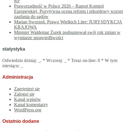
RP
Praworządność w Polsce 2026 – Raport Komisji
Europejskiej. Pozytywna ocena reform i rekordowy wzrost
zaufania do sądów
Marian Sworzeń. Prawo Wielkich Liter: JURYSDYKCJA
KRAJOWA
Minister Waldemar Żurek podsumował swój rok zmian w
wymiarze sprawiedliwości
statystyka
Odwiedzin dzisiaj:
_
. * Wczoraj:
_
* Teraz on-line: 0 * W tym
miesiącu:
_
Administracja
Zarejestruj się
Zaloguj się
Kanał wpisów
Kanał komentarzy
WordPress.org
Ostatnio dodane