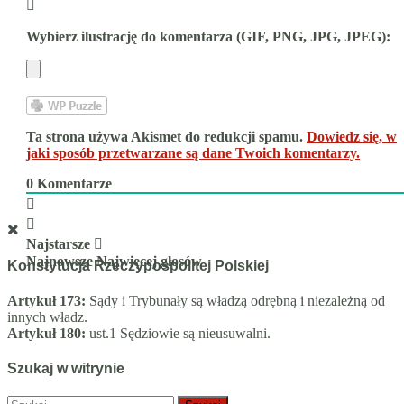
Wybierz ilustrację do komentarza (GIF, PNG, JPG, JPEG):
Ta strona używa Akismet do redukcji spamu.
Dowiedz się, w
jaki sposób przetwarzane są dane Twoich komentarzy.
0
Komentarze
Najstarsze
Najnowsze
Najwięcej głosów
Konstytucja Rzeczypospolitej Polskiej
Artykuł 173:
Sądy i Trybunały są władzą odrębną i niezależną od
innych władz.
Artykuł 180:
ust.1 Sędziowie są nieusuwalni.
Szukaj w witrynie
Szukaj: