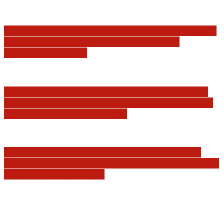
Sędziowie: Apelujemy do wszystkich organów
Państwa, w szczególności Prezydenta
Rzeczpospolitej…
Postępowanie dyscyplinarne w stosunku do
sędziów Jakuba Iwańca, Rafała Puchalskiego
oraz Przemysława Radzika
Tomasz Tadeusz Koncewicz: Czas „zdania
rachunków” nadchodzi. Pisane dla FIFA, UEFA
i PZPN oczywiście też