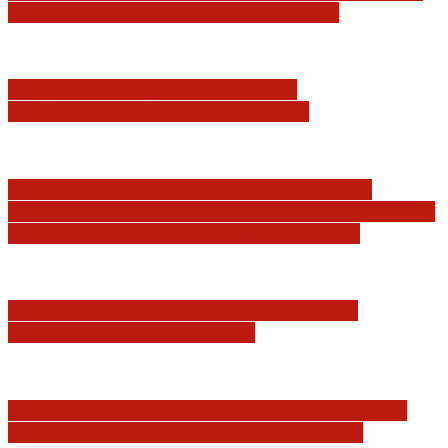
sprawie tzw. zdrady dyplomatycznej
Jerzy Adam Stępień: O badaniu
konstytucyjności Konstytucji RP
Praworządność w Polsce 2026 – Raport
Komisji Europejskiej. Pozytywna ocena reform
i rekordowy wzrost zaufania do sądów
Marian Sworzeń. Prawo Wielkich Liter:
JURYSDYKCJA KRAJOWA
Minister Waldemar Żurek podsumował swój
rok zmian w wymiarze sprawiedliwości