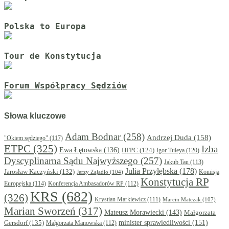
Polska to Europa
Tour de Konstytucja
Forum Współpracy Sędziów
Słowa kluczowe
Adam Bodnar
(258)
Andrzej Duda
(158)
"Okiem sędziego"
(117)
ETPC
(325)
Izba
Ewa Łętowska
(136)
HFPC
(124)
Igor Tuleya
(120)
Dyscyplinarna Sądu Najwyższego
(257)
Jakub Tau
(113)
Julia Przyłębska
(178)
Jarosław Kaczyński
(132)
Komisja
Jerzy Zajadło
(104)
Konstytucja RP
Europejska
(114)
Konferencja Ambasadorów RP
(112)
KRS
(682)
(326)
Krystian Markiewicz
(111)
Marcin Matczak
(107)
Marian Sworzeń
(317)
Mateusz Morawiecki
(143)
Małgorzata
minister sprawiedliwości
(151)
Gersdorf
(135)
Małgorzata Manowska
(112)