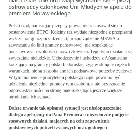
białoruskie uniemożliwiają wycofanie się – piszą
ostrowieccy członkowie Unii Młodych w apelu do
premiera Morawieckiego.
Polski rząd, naruszając przepisy prawa, nie zastosował się do
postanowienia ETPC. Kolejny raz wydaje niezgodne z przepisami
wyższej rangi rozporządzenia, tj. rozporządzenie MSWiA o
zawracaniu do linii granicy państwowej, nie respektując
podstawowych wolności i praw człowieka. Tego typu działania są
zwyczajnie nieludzkie. Uchodźczynie i uchodźcy z Afganistanu
koczujący na granicy polsko-białoruskiej żyją w skrajnie ciężkich
warunkach, nie są zaspokajane ich podstawowe potrzeby życiowe
W tym momencie priorytetem polskiego rządu powinno być
udzielenie niezbędnej pomocy tym osobom, a nie przerzucanie
odpowiedzialności na stronę białoruską bądź jeszcze większe
utrudnianie ich sytuacji.
Dalsze trwanie tak opisanej sytuacji jest niedopuszczalne,
dlatego apelujemy do Pana Premiera o niezwłoczne podjęcie
stosownych działań, mających na celu zapewnienie
podstawowych potrzeb życiowych oraz godnego i