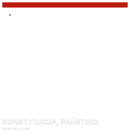
Przejdź
Po
do
angielsku
treści
Monitor
Konstytucyj
KONSTYTUCJA, PAŃSTWO,
PRAWO