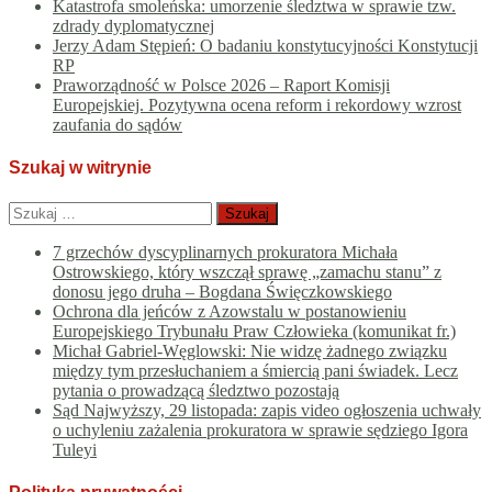
Katastrofa smoleńska: umorzenie śledztwa w sprawie tzw.
zdrady dyplomatycznej
Jerzy Adam Stępień: O badaniu konstytucyjności Konstytucji
RP
Praworządność w Polsce 2026 – Raport Komisji
Europejskiej. Pozytywna ocena reform i rekordowy wzrost
zaufania do sądów
Szukaj w witrynie
Szukaj:
7 grzechów dyscyplinarnych prokuratora Michała
Ostrowskiego, który wszczął sprawę „zamachu stanu” z
donosu jego druha – Bogdana Święczkowskiego
Ochrona dla jeńców z Azowstalu w postanowieniu
Europejskiego Trybunału Praw Człowieka (komunikat fr.)
Michał Gabriel-Węglowski: Nie widzę żadnego związku
między tym przesłuchaniem a śmiercią pani świadek. Lecz
pytania o prowadzącą śledztwo pozostają
Sąd Najwyższy, 29 listopada: zapis video ogłoszenia uchwały
o uchyleniu zażalenia prokuratora w sprawie sędziego Igora
Tuleyi