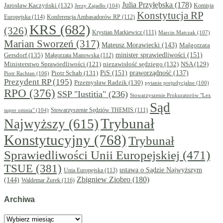
Julia Przyłębska
(178)
Jarosław Kaczyński
(132)
Komisja
Jerzy Zajadło
(104)
Konstytucja RP
Europejska
(114)
Konferencja Ambasadorów RP
(112)
KRS
(682)
(326)
Krystian Markiewicz
(111)
Marcin Matczak
(107)
Marian Sworzeń
(317)
Mateusz Morawiecki
(143)
Małgorzata
minister sprawiedliwości
(151)
Gersdorf
(135)
Małgorzata Manowska
(112)
niezawisłość sędziego
(132)
NSA
(129)
Ministerstwo Sprawiedliwości
(121)
PiS
(151)
Piotr Schab
(131)
praworządność
(137)
Piotr Rachtan
(106)
Prezydent RP
(195)
Przemysław Radzik
(130)
pytanie prejudycjalne
(100)
RPO
(376)
SSP "Iustitia"
(236)
Stowarzyszenie Prokuratorów "Lex
Sąd
super omnia"
(104)
Stowarzyszenie Sędziów THEMIS
(111)
Trybunał
Najwyższy
(615)
Konstytucyjny
(768)
Trybunał
Sprawiedliwości Unii Europejskiej
(471)
TSUE
(381)
ustawa o Sądzie Najwyższym
Unia Europejska
(113)
Zbigniew Ziobro
(180)
(144)
Waldemar Żurek
(116)
Archiwa
Archiwa