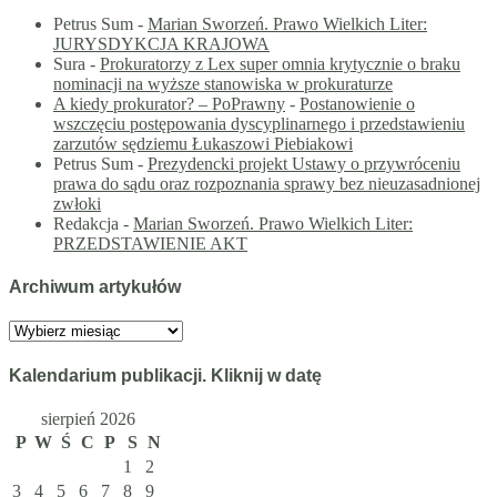
Petrus Sum
-
Marian Sworzeń. Prawo Wielkich Liter:
JURYSDYKCJA KRAJOWA
Sura
-
Prokuratorzy z Lex super omnia krytycznie o braku
nominacji na wyższe stanowiska w prokuraturze
A kiedy prokurator? – PoPrawny
-
Postanowienie o
wszczęciu postępowania dyscyplinarnego i przedstawieniu
zarzutów sędziemu Łukaszowi Piebiakowi
Petrus Sum
-
Prezydencki projekt Ustawy o przywróceniu
prawa do sądu oraz rozpoznania sprawy bez nieuzasadnionej
zwłoki
Redakcja
-
Marian Sworzeń. Prawo Wielkich Liter:
PRZEDSTAWIENIE AKT
Archiwum artykułów
Archiwum
artykułów
Kalendarium publikacji. Kliknij w datę
sierpień 2026
P
W
Ś
C
P
S
N
1
2
3
4
5
6
7
8
9