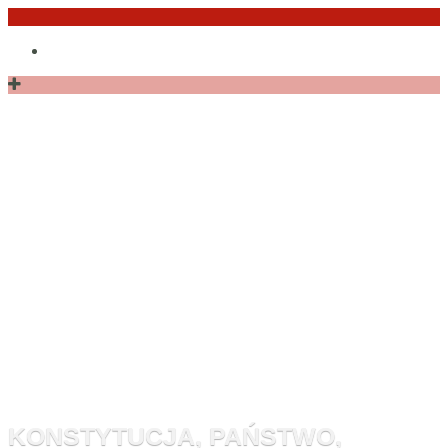
Przejdź
Po
do
angielsku
treści
Monitor
Konstytucyj
KONSTYTUCJA, PAŃSTWO,