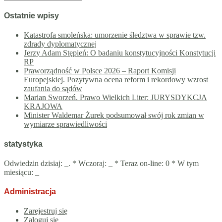
Ostatnie wpisy
Katastrofa smoleńska: umorzenie śledztwa w sprawie tzw.
zdrady dyplomatycznej
Jerzy Adam Stępień: O badaniu konstytucyjności Konstytucji
RP
Praworządność w Polsce 2026 – Raport Komisji
Europejskiej. Pozytywna ocena reform i rekordowy wzrost
zaufania do sądów
Marian Sworzeń. Prawo Wielkich Liter: JURYSDYKCJA
KRAJOWA
Minister Waldemar Żurek podsumował swój rok zmian w
wymiarze sprawiedliwości
statystyka
Odwiedzin dzisiaj:
_
. * Wczoraj:
_
* Teraz on-line: 0 * W tym
miesiącu:
_
Administracja
Zarejestruj się
Zaloguj się