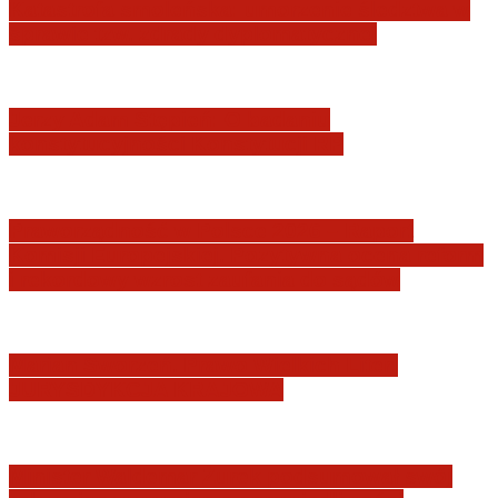
Katastrofa smoleńska: umorzenie śledztwa w
sprawie tzw. zdrady dyplomatycznej
Jerzy Adam Stępień: O badaniu
konstytucyjności Konstytucji RP
Praworządność w Polsce 2026 – Raport
Komisji Europejskiej. Pozytywna ocena reform
i rekordowy wzrost zaufania do sądów
Marian Sworzeń. Prawo Wielkich Liter:
JURYSDYKCJA KRAJOWA
Minister Waldemar Żurek podsumował swój