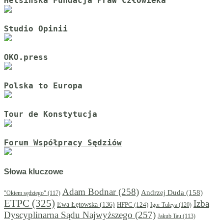
Helsińska Fundacja Praw Człowieka
Studio Opinii
OKO.press
Polska to Europa
Tour de Konstytucja
Forum Współpracy Sędziów
Słowa kluczowe
Adam Bodnar
(258)
Andrzej Duda
(158)
"Okiem sędziego"
(117)
ETPC
(325)
Izba
Ewa Łętowska
(136)
HFPC
(124)
Igor Tuleya
(120)
Dyscyplinarna Sądu Najwyższego
(257)
Jakub Tau
(113)