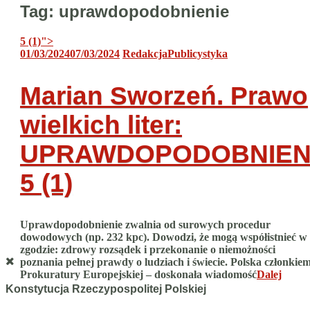
Tag:
uprawdopodobnienie
5 (1)
">
01/03/2024
07/03/2024
Redakcja
Publicystyka
Marian Sworzeń. Prawo
wielkich liter:
UPRAWDOPODOBNIEN
5 (1)
Uprawdopodobnienie zwalnia od surowych procedur
dowodowych (np. 232 kpc). Dowodzi, że mogą współistnieć w
zgodzie: zdrowy rozsądek i przekonanie o niemożności
poznania pełnej prawdy o ludziach i świecie. Polska członkie
Prokuratury Europejskiej – doskonała wiadomość
Dalej
Konstytucja Rzeczypospolitej Polskiej