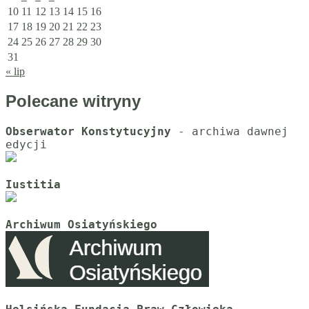
10
11
12
13
14
15
16
17
18
19
20
21
22
23
24
25
26
27
28
29
30
31
« lip
Polecane witryny
Obserwator Konstytucyjny
 - archiwa dawnej 
Iustitia
Archiwum Osiatyńskiego