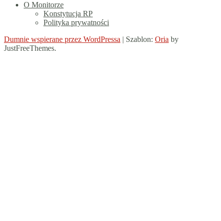
O Monitorze
Konstytucja RP
Polityka prywatności
Dumnie wspierane przez WordPressa
|
Szablon:
Oria
by
JustFreeThemes.