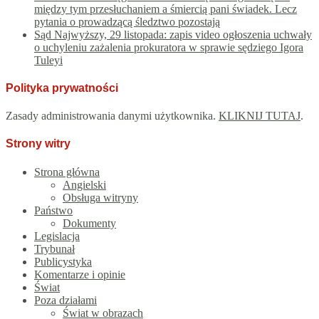
między tym przesłuchaniem a śmiercią pani świadek. Lecz
pytania o prowadzącą śledztwo pozostają
Sąd Najwyższy, 29 listopada: zapis video ogłoszenia uchwały
o uchyleniu zażalenia prokuratora w sprawie sędziego Igora
Tuleyi
Polityka prywatności
Zasady administrowania danymi użytkownika.
KLIKNIJ TUTAJ
.
Strony witry
Strona główna
Angielski
Obsługa witryny
Państwo
Dokumenty
Legislacja
Trybunał
Publicystyka
Komentarze i opinie
Świat
Poza działami
Świat w obrazach