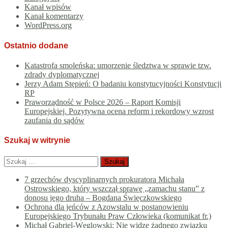
Kanał wpisów
Kanał komentarzy
WordPress.org
Ostatnio dodane
Katastrofa smoleńska: umorzenie śledztwa w sprawie tzw.
zdrady dyplomatycznej
Jerzy Adam Stępień: O badaniu konstytucyjności Konstytucji
RP
Praworządność w Polsce 2026 – Raport Komisji
Europejskiej. Pozytywna ocena reform i rekordowy wzrost
zaufania do sądów
Szukaj w witrynie
Szukaj:
7 grzechów dyscyplinarnych prokuratora Michała
Ostrowskiego, który wszczął sprawę „zamachu stanu” z
donosu jego druha – Bogdana Święczkowskiego
Ochrona dla jeńców z Azowstalu w postanowieniu
Europejskiego Trybunału Praw Człowieka (komunikat fr.)
Michał Gabriel-Węglowski: Nie widzę żadnego związku