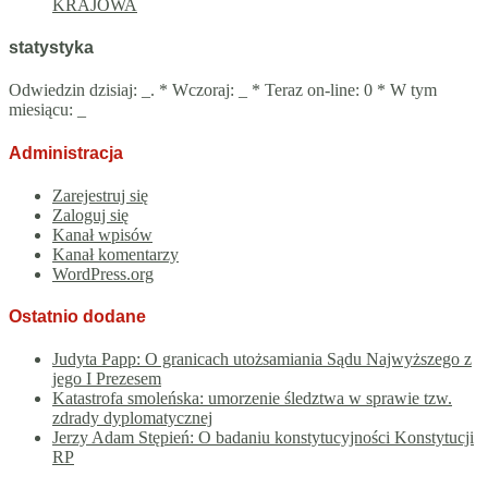
KRAJOWA
statystyka
Odwiedzin dzisiaj:
_
. * Wczoraj:
_
* Teraz on-line: 0 * W tym
miesiącu:
_
Administracja
Zarejestruj się
Zaloguj się
Kanał wpisów
Kanał komentarzy
WordPress.org
Ostatnio dodane
Judyta Papp: O granicach utożsamiania Sądu Najwyższego z
jego I Prezesem
Katastrofa smoleńska: umorzenie śledztwa w sprawie tzw.
zdrady dyplomatycznej
Jerzy Adam Stępień: O badaniu konstytucyjności Konstytucji
RP