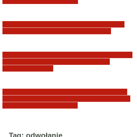
JURYSDYKCJA KRAJOWA
Minister Waldemar Żurek podsumował swój
rok zmian w wymiarze sprawiedliwości
Sędziowie: Apelujemy do wszystkich organów
Państwa, w szczególności Prezydenta
Rzeczpospolitej…
Postępowanie dyscyplinarne w stosunku do
sędziów Jakuba Iwańca, Rafała Puchalskiego
oraz Przemysława Radzika
Tag:
odwołanie