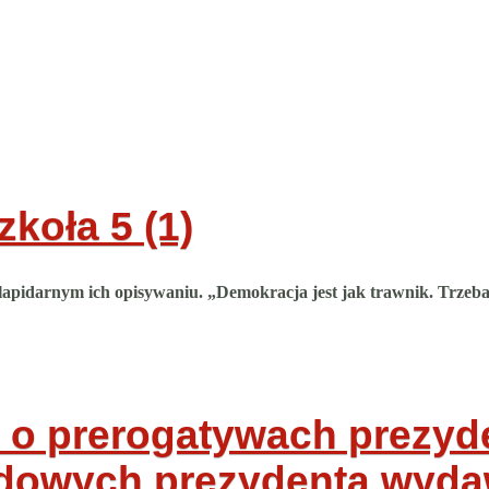
zkoła
5 (1)
apidarnym ich opisywaniu. „Demokracja jest jak trawnik. Trzeba za
e o prerogatywach prezyd
ędowych prezydenta wyda