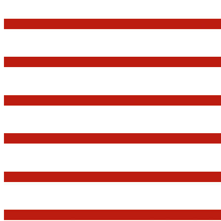
Jerzy Adam Stępień: O badaniu konstytucyjnośc
Praworządność w Polsce 2026 – Raport Komisji 
Marian Sworzeń. Prawo Wielkich Liter: JUR
Minister Waldemar Żurek podsumował swój rok 
Sędziowie: Apelujemy do wszystkich organów 
Postępowanie dyscyplinarne w stosunku do sę