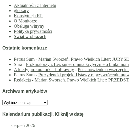
Aktualności z Internetu
glossary
Konstytucja RP
O Monitorze
Obsługa witryny
Polityka prywatności
Świat w obrazach
Ostatnie komentarze
Petrus Sum
-
Marian Sworzeń. Prawo Wielkich Liter: J
Sura
-
Prokuratorzy z Lex super omnia krytycznie o braku nom
A kiedy prokurator? – PoPrawny
-
Postanowienie o wszczęciu 
Petrus Sum
-
Prezydencki projekt Ustawy o przywróceniu praw
Redakcja
-
Marian Sworzeń. Prawo Wielkich Liter: PRZE
Archiwum artykułów
Archiwum
artykułów
Kalendarium publikacji. Kliknij w datę
sierpień 2026