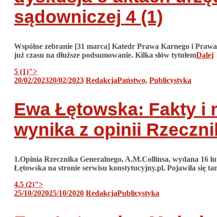
sądowniczej
4 (1)
Wspólne zebranie [31 marca] Katedr Prawa Karnego i Prawa 
już czasu na dłuższe podsumowanie. Kilka słów tytułem
Dalej
5 (1)
">
20/02/2023
20/02/2023
Redakcja
Państwo
,
Publicystyka
Ewa Łętowska: Fakty i 
wynika z opinii Rzeczn
1.Opinia Rzecznika Generalnego, A.M.Collinsa, wydana 16 lu
Łętowska na stronie serwisu konstytucyjny.pl. Pojawiła się t
4.5 (2)
">
25/10/2020
25/10/2020
Redakcja
Publicystyka