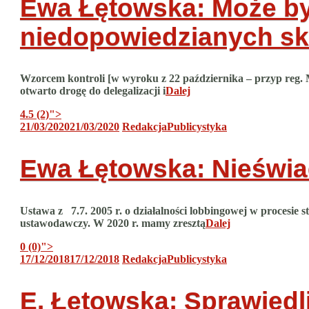
Ewa Łętowska: Może być
niedopowiedzianych s
Wzorcem kontroli [w wyroku z 22 października – przyp reg. M
otwarto drogę do delegalizacji i
Dalej
4.5 (2)
">
21/03/2020
21/03/2020
Redakcja
Publicystyka
Ewa Łętowska: Nieświa
Ustawa z 7.7. 2005 r. o działalności lobbingowej w procesie
ustawodawczy. W 2020 r. mamy zresztą
Dalej
0 (0)
">
17/12/2018
17/12/2018
Redakcja
Publicystyka
E. Łętowska: Sprawiedl