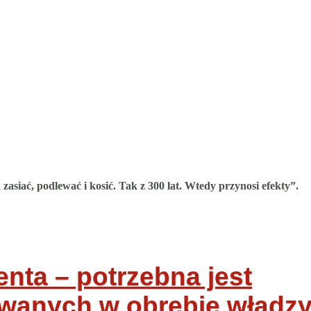
siać, podlewać i kosić. Tak z 300 lat. Wtedy przynosi efekty”.
enta – potrzebna jest
wanych w obrębie władz