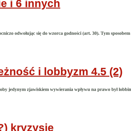
e i 6 innych
ocniczo odwołując się do wzorca godności (art. 30). Tym sposobem
eżność i lobbyzm
4.5 (2)
, jakoby jedynym zjawiskiem wywierania wpływu na prawo był lobbi
) kryzysie