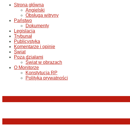
Strona główna
Angielski
Obsługa witryny
Państwo
Dokumenty
Legislacja
Trybunał
Publicystyka
Komentarze i opinie
Świat
Poza działami
Świat w obrazach
O Monitorze
Konstytucja RP
Polityka prywatności
Judyta Papp: O granicach utożsamiania Sądu N
Katastrofa smoleńska: umorzenie śledztwa w sp