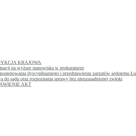
URYSDYKCJA KRAJOWA
inacji na wyższe stanowiska w prokuraturze
postępowania dyscyplinarnego i przedstawieniu zarzutów sędziemu Ł
a do sądu oraz rozpoznania sprawy bez nieuzasadnionej zwłoki
DSTAWIENIE AKT