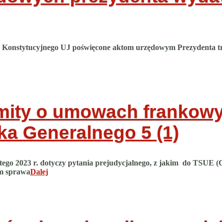
Konstytucyjnego UJ poświęcone aktom urzędowym Prezydenta trwał
mity o umowach frankowyc
ika Generalnego
5 (1)
tego 2023 r. dotyczy pytania prejudycjalnego, z jakim do TSUE (
am sprawa
Dalej