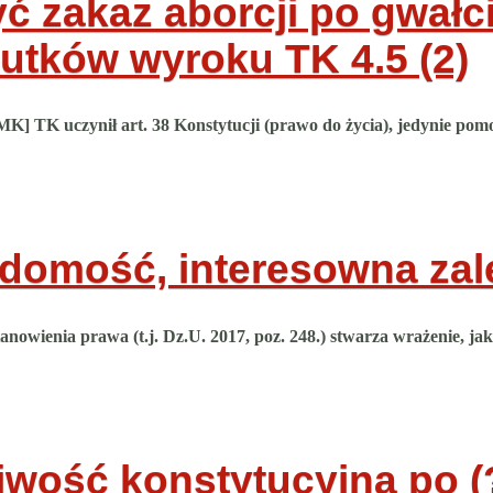
 zakaz aborcji po gwałci
kutków wyroku TK
4.5 (2)
K] TK uczynił art. 38 Konstytucji (prawo do życia), jedynie pom
domość, interesowna zal
 stanowienia prawa (t.j. Dz.U. 2017, poz. 248.) stwarza wrażenie
iwość konstytucyjna po (?