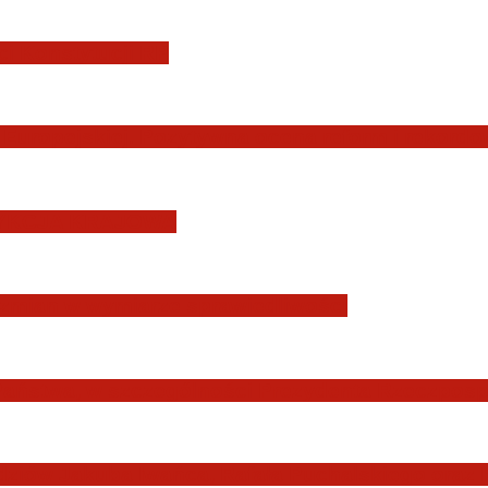
i Konstytucji RP
Europejskiej. Pozytywna ocena reform i rekord
YSDYKCJA KRAJOWA
zmian w wymiarze sprawiedliwości
Państwa, w szczególności Prezydenta Rzeczposp
dziów Jakuba Iwańca, Rafała Puchalskiego oraz