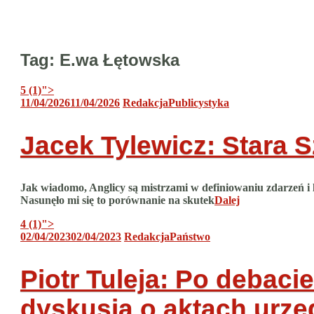
Tag:
E.wa Łętowska
5 (1)
">
11/04/2026
11/04/2026
Redakcja
Publicystyka
Jacek Tylewicz: Stara S
Jak wiadomo, Anglicy są mistrzami w definiowaniu zdarzeń i l
Nasunęło mi się to porównanie na skutek
Dalej
4 (1)
">
02/04/2023
02/04/2023
Redakcja
Państwo
Piotr Tuleja: Po debaci
dyskusja o aktach urz