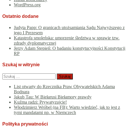
WordPress.org
Ostatnio dodane
Judyta Papp: O granicach utożsamiania Sądu Najwyższego z
jego I Prezesem
Katastrofa smoleńska: umorzenie śledztwa w sprawie tzw.
zdrady dyplomatycznej
Jerzy Adam Stępień: O badaniu konstytucyjności Konstytucji
RP
Szukaj w witrynie
Szukaj:
List otwarty do Rzecznika Praw Obywatelskich Adama
Bodnara
Jakub Tau: W Biełarusi Biełamory prawdy
Kuźma radzi: Prywatyzujcie!
Włodzimierz Wróbel (na FB): Warto wiedzieć, jak to jest z
tymi mandatami np. w Niemczech
Polityka prywatności