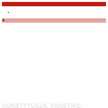
Przejdź
Po
do
angielsku
treści
Monitor
Konstytucyj
KONSTYTUCJA, PAŃSTWO,