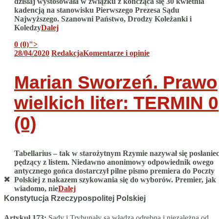
dzisiaj wystosowała w związku z kończąca się 30 kwietnia
kadencją na stanowisku Pierwszego Prezesa Sądu
Najwyższego. Szanowni Państwo, Drodzy Koleżanki i
Koledzy
Dalej
0 (0)
">
28/04/2020
Redakcja
Komentarze i opinie
Marian Sworzeń. Prawo
wielkich liter: TERMIN
0
(0)
Tabellarius – tak w starożytnym Rzymie nazywał się posłanie
pędzący z listem. Niedawno anonimowy odpowiednik owego
antycznego gońca dostarczył pilne pismo premiera do Poczty
Polskiej z nakazem szykowania się do wyborów. Premier, jak
wiadomo, nie
Dalej
Konstytucja Rzeczypospolitej Polskiej
Artykuł 173:
Sądy i Trybunały są władzą odrębną i niezależną od