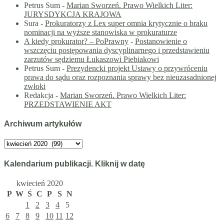
Petrus Sum
-
Marian Sworzeń. Prawo Wielkich Liter:
JURYSDYKCJA KRAJOWA
Sura
-
Prokuratorzy z Lex super omnia krytycznie o braku
nominacji na wyższe stanowiska w prokuraturze
A kiedy prokurator? – PoPrawny
-
Postanowienie o
wszczęciu postępowania dyscyplinarnego i przedstawieniu
zarzutów sędziemu Łukaszowi Piebiakowi
Petrus Sum
-
Prezydencki projekt Ustawy o przywróceniu
prawa do sądu oraz rozpoznania sprawy bez nieuzasadnionej
zwłoki
Redakcja
-
Marian Sworzeń. Prawo Wielkich Liter:
PRZEDSTAWIENIE AKT
Archiwum artykułów
Archiwum
artykułów
Kalendarium publikacji. Kliknij w datę
kwiecień 2020
P
W
Ś
C
P
S
N
1
2
3
4
5
6
7
8
9
10
11
12