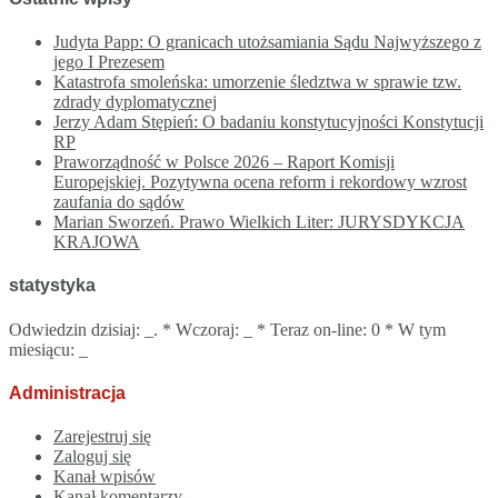
Judyta Papp: O granicach utożsamiania Sądu Najwyższego z
jego I Prezesem
Katastrofa smoleńska: umorzenie śledztwa w sprawie tzw.
zdrady dyplomatycznej
Jerzy Adam Stępień: O badaniu konstytucyjności Konstytucji
RP
Praworządność w Polsce 2026 – Raport Komisji
Europejskiej. Pozytywna ocena reform i rekordowy wzrost
zaufania do sądów
Marian Sworzeń. Prawo Wielkich Liter: JURYSDYKCJA
KRAJOWA
statystyka
Odwiedzin dzisiaj:
_
. * Wczoraj:
_
* Teraz on-line: 0 * W tym
miesiącu:
_
Administracja
Zarejestruj się
Zaloguj się
Kanał wpisów
Kanał komentarzy