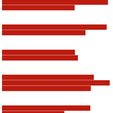
Judyta Papp: O granicach utożsamiania Sądu
Najwyższego z jego I Prezesem
Katastrofa smoleńska: umorzenie śledztwa w
sprawie tzw. zdrady dyplomatycznej
Jerzy Adam Stępień: O badaniu
konstytucyjności Konstytucji RP
Praworządność w Polsce 2026 – Raport
Komisji Europejskiej. Pozytywna ocena reform
i rekordowy wzrost zaufania do sądów
Marian Sworzeń. Prawo Wielkich Liter: