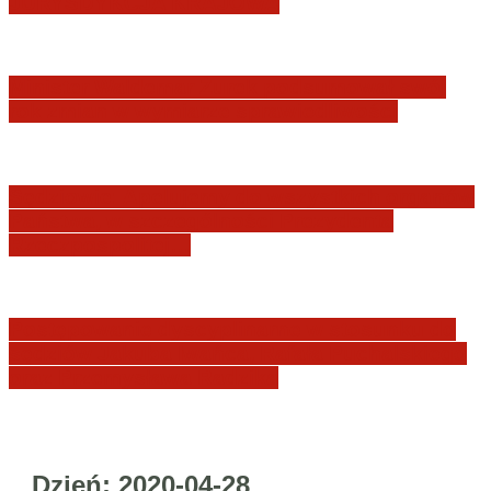
JURYSDYKCJA KRAJOWA
Minister Waldemar Żurek podsumował swój
rok zmian w wymiarze sprawiedliwości
Sędziowie: Apelujemy do wszystkich organów
Państwa, w szczególności Prezydenta
Rzeczpospolitej…
Postępowanie dyscyplinarne w stosunku do
sędziów Jakuba Iwańca, Rafała Puchalskiego
oraz Przemysława Radzika
Dzień:
2020-04-28