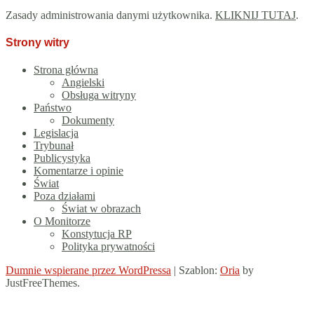
Zasady administrowania danymi użytkownika.
KLIKNIJ TUTAJ
.
Strony witry
Strona główna
Angielski
Obsługa witryny
Państwo
Dokumenty
Legislacja
Trybunał
Publicystyka
Komentarze i opinie
Świat
Poza działami
Świat w obrazach
O Monitorze
Konstytucja RP
Polityka prywatności
Dumnie wspierane przez WordPressa
|
Szablon:
Oria
by
JustFreeThemes.