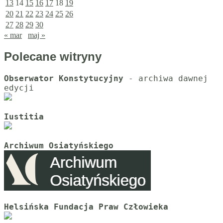
13
14
15
16
17
18
19
20
21
22
23
24
25
26
27
28
29
30
« mar
maj »
Polecane witryny
Obserwator Konstytucyjny
 - archiwa dawnej 
Iustitia
Archiwum Osiatyńskiego
Helsińska Fundacja Praw Człowieka