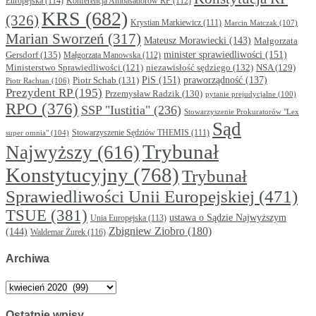
Europejska
(114)
Konferencja Ambasadorów RP
(112)
KRS
(682)
(326)
Krystian Markiewicz
(111)
Marcin Matczak
(107)
Marian Sworzeń
(317)
Mateusz Morawiecki
(143)
Małgorzata
minister sprawiedliwości
(151)
Gersdorf
(135)
Małgorzata Manowska
(112)
niezawisłość sędziego
(132)
NSA
(129)
Ministerstwo Sprawiedliwości
(121)
PiS
(151)
Piotr Schab
(131)
praworządność
(137)
Piotr Rachtan
(106)
Prezydent RP
(195)
Przemysław Radzik
(130)
pytanie prejudycjalne
(100)
RPO
(376)
SSP "Iustitia"
(236)
Stowarzyszenie Prokuratorów "Lex
Sąd
super omnia"
(104)
Stowarzyszenie Sędziów THEMIS
(111)
Trybunał
Najwyższy
(616)
Konstytucyjny
(768)
Trybunał
Sprawiedliwości Unii Europejskiej
(471)
TSUE
(381)
ustawa o Sądzie Najwyższym
Unia Europejska
(113)
Zbigniew Ziobro
(180)
(144)
Waldemar Żurek
(116)
Archiwa
Archiwa
Ostatnie wpisy