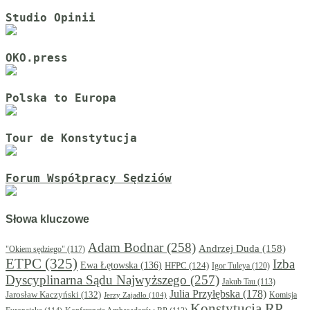
Studio Opinii
OKO.press
Polska to Europa
Tour de Konstytucja
Forum Współpracy Sędziów
Słowa kluczowe
Adam Bodnar
(258)
Andrzej Duda
(158)
"Okiem sędziego"
(117)
ETPC
(325)
Izba
Ewa Łętowska
(136)
HFPC
(124)
Igor Tuleya
(120)
Dyscyplinarna Sądu Najwyższego
(257)
Jakub Tau
(113)
Julia Przyłębska
(178)
Jarosław Kaczyński
(132)
Komisja
Jerzy Zajadło
(104)
Konstytucja RP