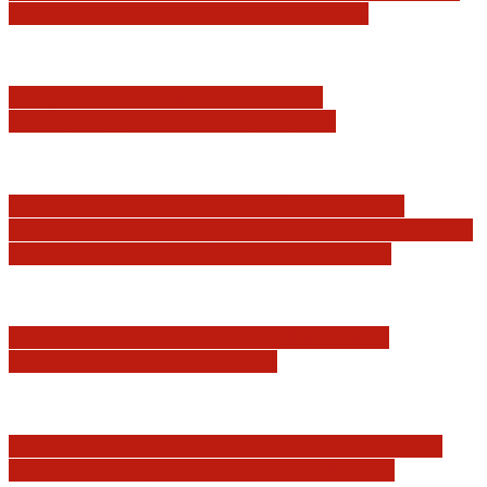
sprawie tzw. zdrady dyplomatycznej
Jerzy Adam Stępień: O badaniu
konstytucyjności Konstytucji RP
Praworządność w Polsce 2026 – Raport
Komisji Europejskiej. Pozytywna ocena reform
i rekordowy wzrost zaufania do sądów
Marian Sworzeń. Prawo Wielkich Liter:
JURYSDYKCJA KRAJOWA
Minister Waldemar Żurek podsumował swój
rok zmian w wymiarze sprawiedliwości