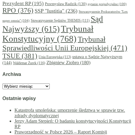
Prezydent RP
(195)
Przemysław Radzik
(130)
pytanie prejudycjalne
(100)
RPO
(376)
SSP "Iustitia"
(236)
Stowarzyszenie Prokuratorów "Lex
Sąd
super omnia"
(104)
Stowarzyszenie Sędziów THEMIS
(111)
Trybunał
Najwyższy
(615)
Konstytucyjny
(768)
Trybunał
Sprawiedliwości Unii Europejskiej
(471)
TSUE
(381)
ustawa o Sądzie Najwyższym
Unia Europejska
(113)
Zbigniew Ziobro
(180)
(144)
Waldemar Żurek
(116)
Archiwa
Archiwa
Ostatnie wpisy
Katastrofa smoleńska: umorzenie śledztwa w sprawie tzw.
zdrady dyplomatycznej
Jerzy Adam Stępień: O badaniu konstytucyjności Konstytucji
RP
Praworządność w Polsce 2026 – Raport Komisji