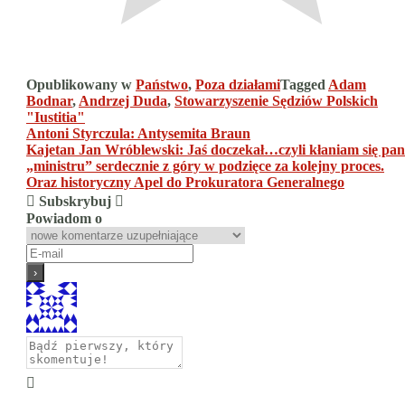
Opublikowany w
Państwo
,
Poza działami
Tagged
Adam
Bodnar
,
Andrzej Duda
,
Stowarzyszenie Sędziów Polskich
"Iustitia"
Nawigacja
Antoni Styrczula: Antysemita Braun
Kajetan Jan Wróblewski: Jaś doczekał…czyli kłaniam się pa
wpisu
„ministru” serdecznie z góry w podzięce za kolejny proces.
Oraz historyczny Apel do Prokuratora Generalnego
Subskrybuj
Powiadom o