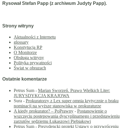
Rysował Stefan Papp (z archiwum Judyty Papp).
Strony witryny
Aktualności z Internetu
glossary
Konstytucja RP
O Monitorze
Obsługa witryny
Polityka prywatności
Świat w obrazach
Ostatnie komentarze
Petrus Sum
-
Marian Sworzeń. Prawo Wielkich Liter:
JURYSDYKCJA KRAJOWA
Sura
-
Prokuratorzy z Lex super omnia krytycznie o braku
nominacji na wyższe stanowiska w prokuraturze
A kiedy prokurator? – PoPrawny
-
Postanowienie o
wszczęciu postępowania dyscyplinarnego i przedstawieniu
zarzutów sędziemu Łukaszowi Piebiakowi
Petrus Sum
-
Prezydencki projekt Ustawy o przywróceniu