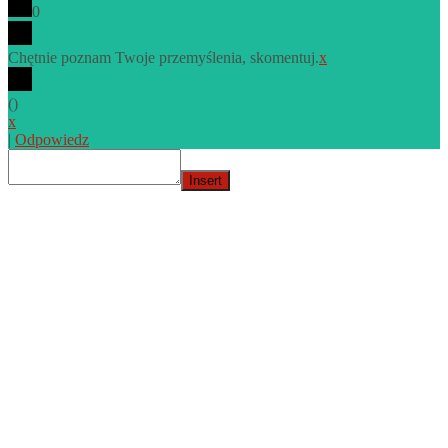
0
Chętnie poznam Twoje przemyślenia, skomentuj.
x
(
)
x
|
Odpowiedz
Insert