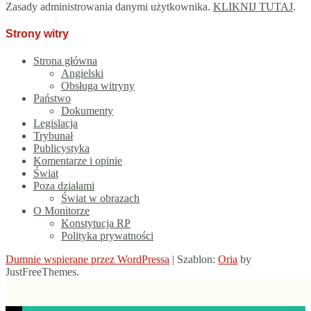
Zasady administrowania danymi użytkownika.
KLIKNIJ TUTAJ
.
Strony witry
Strona główna
Angielski
Obsługa witryny
Państwo
Dokumenty
Legislacja
Trybunał
Publicystyka
Komentarze i opinie
Świat
Poza działami
Świat w obrazach
O Monitorze
Konstytucja RP
Polityka prywatności
Dumnie wspierane przez WordPressa
|
Szablon:
Oria
by
JustFreeThemes.