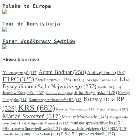
Polska to Europa
Tour de Konstytucja
Forum Współpracy Sędziów
Słowa kluczowe
Adam Bodnar
(258)
Andrzej Duda
(158)
"Okiem sędziego"
(117)
ETPC
(325)
Izba
Ewa Łętowska
(136)
HFPC
(124)
Igor Tuleya
(120)
Dyscyplinarna Sądu Najwyższego
(257)
Jakub Tau
(113)
Julia Przyłębska
(178)
Jarosław Kaczyński
(132)
Komisja
Jerzy Zajadło
(104)
Konstytucja RP
Europejska
(114)
Konferencja Ambasadorów RP
(112)
KRS
(682)
(326)
Krystian Markiewicz
(111)
Marcin Matczak
(107)
Marian Sworzeń
(317)
Mateusz Morawiecki
(143)
Małgorzata
minister sprawiedliwości
(151)
Gersdorf
(135)
Małgorzata Manowska
(112)
niezawisłość sędziego
(132)
NSA
(129)
Ministerstwo Sprawiedliwości
(121)
PiS
(151)
Piotr Schab
(131)
praworządność
(137)
Piotr Rachtan
(106)