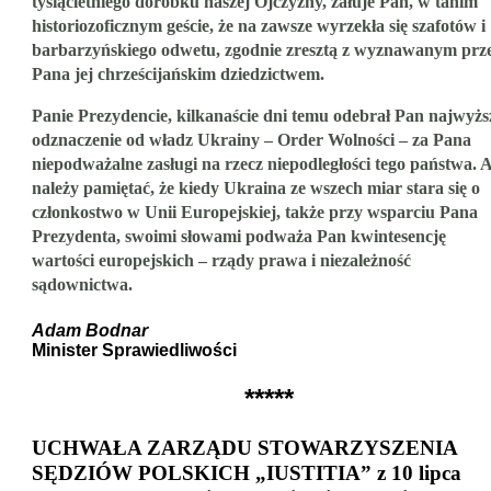
tysiącletniego dorobku naszej Ojczyzny, żałuje Pan, w tanim
historiozoficznym geście, że na zawsze wyrzekła się szafotów i
barbarzyńskiego odwetu, zgodnie zresztą z wyznawanym prz
Pana jej chrześcijańskim dziedzictwem.
Panie Prezydencie, kilkanaście dni temu odebrał Pan najwyżs
odznaczenie od władz Ukrainy – Order Wolności – za Pana
niepodważalne zasługi na rzecz niepodległości tego państwa. A
należy pamiętać, że kiedy Ukraina ze wszech miar stara się o
członkostwo w Unii Europejskiej, także przy wsparciu Pana
Prezydenta, swoimi słowami podważa Pan kwintesencję
wartości europejskich – rządy prawa i niezależność
sądownictwa.
Adam Bodnar
Minister Sprawiedliwości
*****
UCHWAŁA ZARZĄDU STOWARZYSZENIA
SĘDZIÓW POLSKICH „IUSTITIA” z 10 lipca