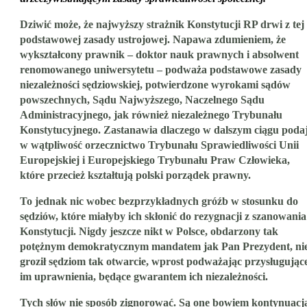
Dziwić może, że najwyższy strażnik Konstytucji RP drwi z tej
podstawowej zasady ustrojowej. Napawa zdumieniem, że
wykształcony prawnik – doktor nauk prawnych i absolwent
renomowanego uniwersytetu – podważa podstawowe zasady
niezależności sędziowskiej, potwierdzone wyrokami sądów
powszechnych, Sądu Najwyższego, Naczelnego Sądu
Administracyjnego, jak również niezależnego Trybunału
Konstytucyjnego. Zastanawia dlaczego w dalszym ciągu poda
w wątpliwość orzecznictwo Trybunału Sprawiedliwości Unii
Europejskiej i Europejskiego Trybunału Praw Człowieka,
które przecież kształtują polski porządek prawny.
To jednak nic wobec bezprzykładnych gróźb w stosunku do
sędziów, które miałyby ich skłonić do rezygnacji z szanowania
Konstytucji. Nigdy jeszcze nikt w Polsce, obdarzony tak
potężnym demokratycznym mandatem jak Pan Prezydent, ni
groził sędziom tak otwarcie, wprost podważając przysługując
im uprawnienia, będące gwarantem ich niezależności.
Tych słów nie sposób zignorować. Są one bowiem kontynuacj