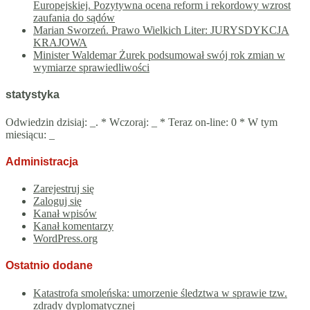
Europejskiej. Pozytywna ocena reform i rekordowy wzrost
zaufania do sądów
Marian Sworzeń. Prawo Wielkich Liter: JURYSDYKCJA
KRAJOWA
Minister Waldemar Żurek podsumował swój rok zmian w
wymiarze sprawiedliwości
statystyka
Odwiedzin dzisiaj:
_
. * Wczoraj:
_
* Teraz on-line: 0 * W tym
miesiącu:
_
Administracja
Zarejestruj się
Zaloguj się
Kanał wpisów
Kanał komentarzy
WordPress.org
Ostatnio dodane
Katastrofa smoleńska: umorzenie śledztwa w sprawie tzw.
zdrady dyplomatycznej