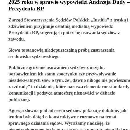
2025 roku w sprawie wypowiedzi Andrzeja Dudy –
Prezydenta RP
Zarząd Stowarzyszenia Sędziów Polskich „Iustitia” z troską i
zdziwieniem przyjmuje ostatnią medialną wypowiedź
Prezydenta RP, sugerującą potrzebę usuwania sędziów z
zawodu.
Słowa te stanowią niedopuszczalną próbę zastraszenia
środowiska sędziowskiego.
Publiczne grożenie usuwaniem sędziów z urzędu,
pozbawieniem ich stanu spoczynku czy przywoływanie
nieadekwatnych słów o tym, że „dawno nikogo nie powieszon
za zdradę” to działanie, które narusza elementarne standardy
komunikacji i podsyca atmosferę nienawiści w debacie
publicznej.
Agresja słowna pod adresem sędziów pokazuje dobitnie, jak
trudno było dotąd o konstruktywne rozmowy na temat
sprawnego działania sądów. Wyrażamy nadzieję, że
niepotrzebne emocje skończą się wraz z opuszczeniem Pałacu