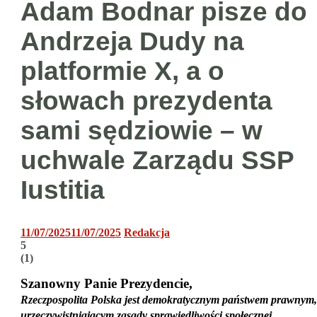
Adam Bodnar pisze do
Andrzeja Dudy na
platformie X, a o
słowach prezydenta
sami sędziowie – w
uchwale Zarządu SSP
Iustitia
11/07/2025
11/07/2025
Redakcja
5
(
1
)
Szanowny Panie Prezydencie,
Rzeczpospolita Polska jest demokratycznym państwem prawnym,
urzeczywistniającym zasady sprawiedliwości społecznej.