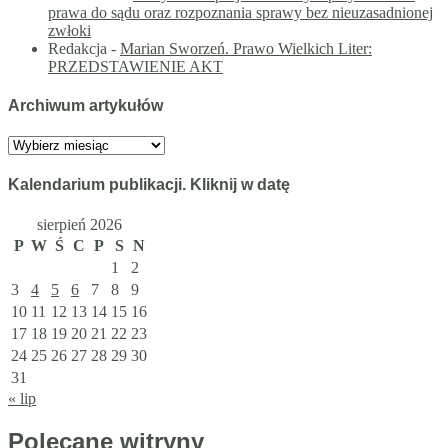
prawa do sądu oraz rozpoznania sprawy bez nieuzasadnionej
zwłoki
Redakcja
-
Marian Sworzeń. Prawo Wielkich Liter:
PRZEDSTAWIENIE AKT
Archiwum artykułów
Archiwum
artykułów
Kalendarium publikacji. Kliknij w datę
sierpień 2026
P
W
Ś
C
P
S
N
1
2
3
4
5
6
7
8
9
10
11
12
13
14
15
16
17
18
19
20
21
22
23
24
25
26
27
28
29
30
31
« lip
Polecane witryny