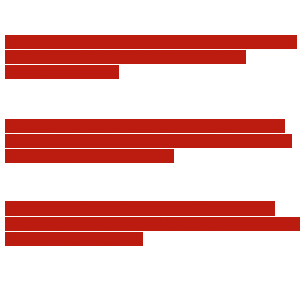
Sędziowie: Apelujemy do wszystkich organów
Państwa, w szczególności Prezydenta
Rzeczpospolitej…
Postępowanie dyscyplinarne w stosunku do
sędziów Jakuba Iwańca, Rafała Puchalskiego
oraz Przemysława Radzika
Tomasz Tadeusz Koncewicz: Czas „zdania
rachunków” nadchodzi. Pisane dla FIFA, UEFA
i PZPN oczywiście też