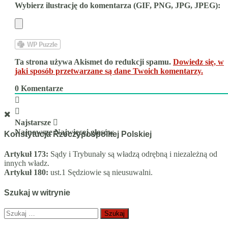
Wybierz ilustrację do komentarza (GIF, PNG, JPG, JPEG):
Ta strona używa Akismet do redukcji spamu.
Dowiedz się, w
jaki sposób przetwarzane są dane Twoich komentarzy.
0
Komentarze
Najstarsze
Najnowsze
Najwięcej głosów
Konstytucja Rzeczypospolitej Polskiej
Artykuł 173:
Sądy i Trybunały są władzą odrębną i niezależną od
innych władz.
Artykuł 180:
ust.1 Sędziowie są nieusuwalni.
Szukaj w witrynie
Szukaj: