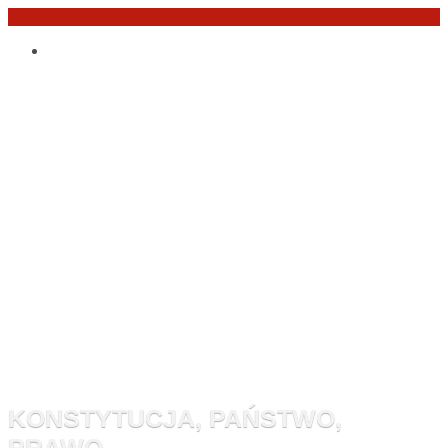
Przejdź
Po
do
angielsku
treści
Monitor
Konstytucyj
KONSTYTUCJA, PAŃSTWO,
PRAWO