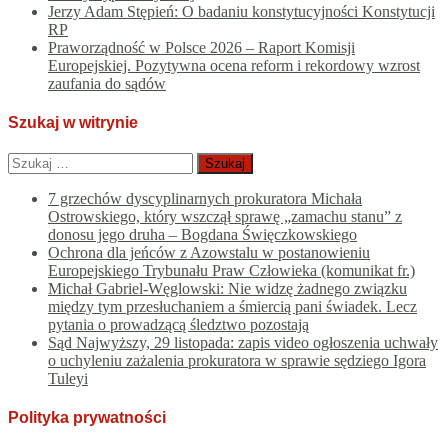
Jerzy Adam Stępień: O badaniu konstytucyjności Konstytucji
RP
Praworządność w Polsce 2026 – Raport Komisji
Europejskiej. Pozytywna ocena reform i rekordowy wzrost
zaufania do sądów
Szukaj w witrynie
Szukaj:
7 grzechów dyscyplinarnych prokuratora Michała
Ostrowskiego, który wszczął sprawę „zamachu stanu” z
donosu jego druha – Bogdana Święczkowskiego
Ochrona dla jeńców z Azowstalu w postanowieniu
Europejskiego Trybunału Praw Człowieka (komunikat fr.)
Michał Gabriel-Węglowski: Nie widzę żadnego związku
między tym przesłuchaniem a śmiercią pani świadek. Lecz
pytania o prowadzącą śledztwo pozostają
Sąd Najwyższy, 29 listopada: zapis video ogłoszenia uchwały
o uchyleniu zażalenia prokuratora w sprawie sędziego Igora
Tuleyi
Polityka prywatności