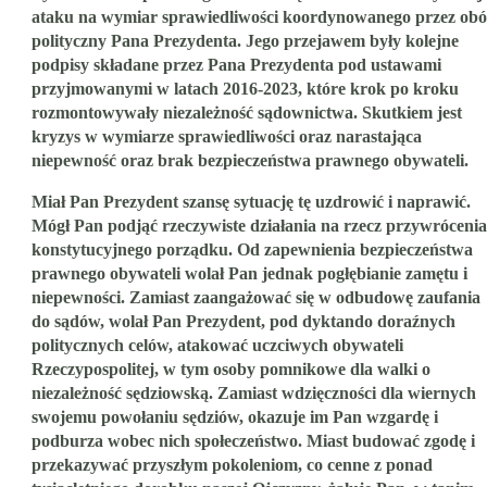
ataku na wymiar sprawiedliwości koordynowanego przez obó
polityczny Pana Prezydenta. Jego przejawem były kolejne
podpisy składane przez Pana Prezydenta pod ustawami
przyjmowanymi w latach 2016-2023, które krok po kroku
rozmontowywały niezależność sądownictwa. Skutkiem jest
kryzys w wymiarze sprawiedliwości oraz narastająca
niepewność oraz brak bezpieczeństwa prawnego obywateli.
Miał Pan Prezydent szansę sytuację tę uzdrowić i naprawić.
Mógł Pan podjąć rzeczywiste działania na rzecz przywrócenia
konstytucyjnego porządku. Od zapewnienia bezpieczeństwa
prawnego obywateli wolał Pan jednak pogłębianie zamętu i
niepewności. Zamiast zaangażować się w odbudowę zaufania
do sądów, wolał Pan Prezydent, pod dyktando doraźnych
politycznych celów, atakować uczciwych obywateli
Rzeczypospolitej, w tym osoby pomnikowe dla walki o
niezależność sędziowską. Zamiast wdzięczności dla wiernych
swojemu powołaniu sędziów, okazuje im Pan wzgardę i
podburza wobec nich społeczeństwo. Miast budować zgodę i
przekazywać przyszłym pokoleniom, co cenne z ponad