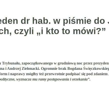
eden dr hab. w piśmie do J
h, czyli „i kto to mówi?”
 Trybunału, zapoczątkowanego w grudniową noc przez prezydent
lina i Andrzej Zielonacki. Ogromnie brak Bogdana Święczkowskie
form i naprawy mógłby też przewrotnie podpisać się pod zdaniem 
y polityczne, wyznacza mu ramy postępowania i orzekania”.