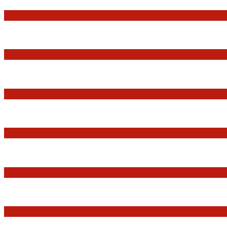
Jerzy Adam Stępień: O badaniu konstytucyjnośc
Praworządność w Polsce 2026 – Raport Komisji 
Marian Sworzeń. Prawo Wielkich Liter: JUR
Minister Waldemar Żurek podsumował swój rok 
Sędziowie: Apelujemy do wszystkich organów 
Postępowanie dyscyplinarne w stosunku do sę