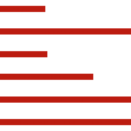
i Konstytucji RP
Europejskiej. Pozytywna ocena reform i rekord
YSDYKCJA KRAJOWA
zmian w wymiarze sprawiedliwości
Państwa, w szczególności Prezydenta Rzeczposp
dziów Jakuba Iwańca, Rafała Puchalskiego oraz