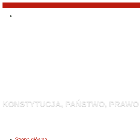
Przejdź
Po
do
angielsku
treści
Monitor Kon
KONSTYTUCJA, PAŃSTWO, PRAWO
Strona główna