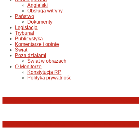
Angielski
Obsługa witryny
Państwo
Dokumenty
Legislacja
Trybunał
Publicystyka
Komentarze i opinie
Świat
Poza działami
Świat w obrazach
O Monitorze
Konstytucja RP
Polityka prywatności
Judyta Papp: O granicach utożsamiania Sądu N
Katastrofa smoleńska: umorzenie śledztwa w sp