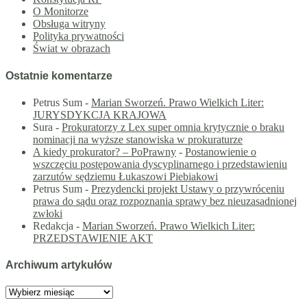
O Monitorze
Obsługa witryny
Polityka prywatności
Świat w obrazach
Ostatnie komentarze
Petrus Sum
-
Marian Sworzeń. Prawo Wielkich Liter:
JURYSDYKCJA KRAJOWA
Sura
-
Prokuratorzy z Lex super omnia krytycznie o braku
nominacji na wyższe stanowiska w prokuraturze
A kiedy prokurator? – PoPrawny
-
Postanowienie o
wszczęciu postępowania dyscyplinarnego i przedstawieniu
zarzutów sędziemu Łukaszowi Piebiakowi
Petrus Sum
-
Prezydencki projekt Ustawy o przywróceniu
prawa do sądu oraz rozpoznania sprawy bez nieuzasadnionej
zwłoki
Redakcja
-
Marian Sworzeń. Prawo Wielkich Liter:
PRZEDSTAWIENIE AKT
Archiwum artykułów
Archiwum
artykułów