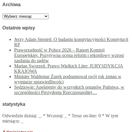
Archiwa
Archiwa
Ostatnie wpisy
Jerzy Adam Stępień: O badaniu konstytucyjności Konstytucji
RP
Praworządność w Polsce 2026 – Raport Komisji
Europejskiej. Pozytywna ocena reform i rekordowy wzrost
zaufania do sądów
Marian Sworzeń. Prawo Wielkich Liter: JURYSDYKCJA
KRAJOWA
Minister Waldemar Żurek podsumował swój rok zmian w
wymiarze sprawiedliwości
Sędziowie: Apelujemy do wszystkich organów Państwa, w
szczególności Prezydenta Rzeczpospolitej…
statystyka
Odwiedzin dzisiaj:
_
. * Wczoraj:
_
* Teraz on-line: 0 * W tym
miesiącu:
_