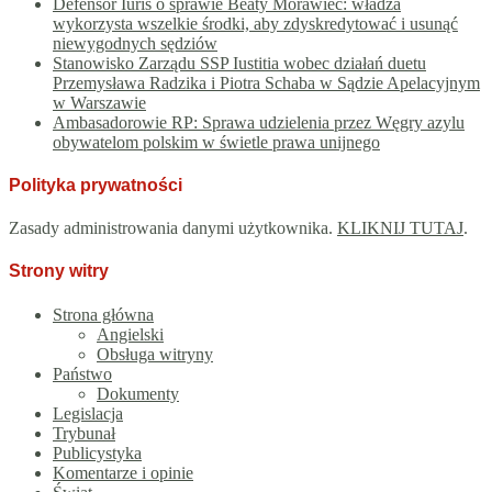
Defensor Iuris o sprawie Beaty Morawiec: władza
wykorzysta wszelkie środki, aby zdyskredytować i usunąć
niewygodnych sędziów
Stanowisko Zarządu SSP Iustitia wobec działań duetu
Przemysława Radzika i Piotra Schaba w Sądzie Apelacyjnym
w Warszawie
Ambasadorowie RP: Sprawa udzielenia przez Węgry azylu
obywatelom polskim w świetle prawa unijnego
Polityka prywatności
Zasady administrowania danymi użytkownika.
KLIKNIJ TUTAJ
.
Strony witry
Strona główna
Angielski
Obsługa witryny
Państwo
Dokumenty
Legislacja
Trybunał
Publicystyka
Komentarze i opinie