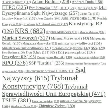
Adam Bodnar
(258)
Andrzej Duda
(158)
"Okiem sędziego"
(117)
ETPC
(325)
Izba
Ewa Łętowska
(136)
HFPC
(124)
Igor Tuleya
(120)
Dyscyplinarna Sądu Najwyższego
(257)
Jakub Tau
(113)
Julia Przyłębska
(178)
Jarosław Kaczyński
(132)
Komisja
Jerzy Zajadło
(104)
Konstytucja RP
Europejska
(114)
Konferencja Ambasadorów RP
(112)
KRS
(682)
(326)
Krystian Markiewicz
(111)
Marcin Matczak
(107)
Marian Sworzeń
(317)
Mateusz Morawiecki
(143)
Małgorzata
minister sprawiedliwości
(151)
Gersdorf
(135)
Małgorzata Manowska
(112)
niezawisłość sędziego
(132)
NSA
(129)
Ministerstwo Sprawiedliwości
(121)
PiS
(151)
Piotr Schab
(131)
praworządność
(137)
Piotr Rachtan
(106)
Prezydent RP
(195)
Przemysław Radzik
(130)
pytanie prejudycjalne
(100)
RPO
(376)
SSP "Iustitia"
(236)
Stowarzyszenie Prokuratorów "Lex
Sąd
super omnia"
(104)
Stowarzyszenie Sędziów THEMIS
(111)
Trybunał
Najwyższy
(615)
Konstytucyjny
(768)
Trybunał
Sprawiedliwości Unii Europejskiej
(471)
TSUE
(381)
ustawa o Sądzie Najwyższym
Unia Europejska
(113)
Zbigniew Ziobro
(180)
(144)
Waldemar Żurek
(116)