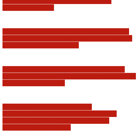
Państwa, w szczególności Prezydenta
Rzeczpospolitej…
Postępowanie dyscyplinarne w stosunku do
sędziów Jakuba Iwańca, Rafała Puchalskiego
oraz Przemysława Radzika
Tomasz Tadeusz Koncewicz: Czas „zdania
rachunków” nadchodzi. Pisane dla FIFA, UEFA
i PZPN oczywiście też
Ambasadorowie RP: W sprawie
Międzynarodowego Trybunału Karnego.
„Rozmontujemy Trybunał kawałek po
kawałku” (Marco Rubio)