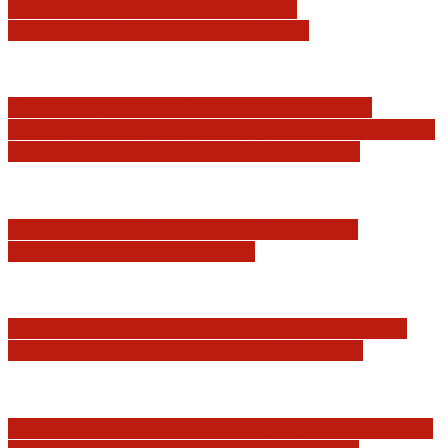
Jerzy Adam Stępień: O badaniu
konstytucyjności Konstytucji RP
Praworządność w Polsce 2026 – Raport
Komisji Europejskiej. Pozytywna ocena reform
i rekordowy wzrost zaufania do sądów
Marian Sworzeń. Prawo Wielkich Liter:
JURYSDYKCJA KRAJOWA
Minister Waldemar Żurek podsumował swój
rok zmian w wymiarze sprawiedliwości
Sędziowie: Apelujemy do wszystkich organów