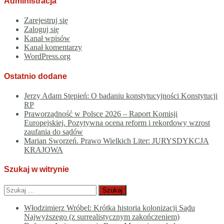
Administracja
Zarejestruj się
Zaloguj się
Kanał wpisów
Kanał komentarzy
WordPress.org
Ostatnio dodane
Jerzy Adam Stępień: O badaniu konstytucyjności Konstytucji
RP
Praworządność w Polsce 2026 – Raport Komisji
Europejskiej. Pozytywna ocena reform i rekordowy wzrost
zaufania do sądów
Marian Sworzeń. Prawo Wielkich Liter: JURYSDYKCJA
KRAJOWA
Szukaj w witrynie
Szukaj:
Włodzimierz Wróbel: Krótka historia kolonizacji Sądu
Najwyższego (z surrealistycznym zakończeniem)