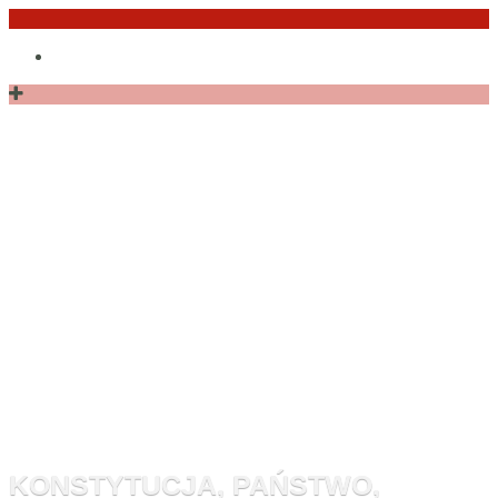
Przejdź
Po
do
angielsku
treści
Monitor
Konstytucyj
KONSTYTUCJA, PAŃSTWO,