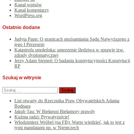
Kanał wpisów
Kanał komentarzy
WordPress.org
Ostatnio dodane
Judyta Papp: O granicach utożsamiania Sądu Najwyższego z
jego I Prezesem
Katastrofa smoleńska: umorzenie śledztwa w sprawie tzw.
zdrady dyplomatycznej
Jerzy Adam Stępień: O badaniu konstytucyjności Konstytucji
RP
Szukaj w witrynie
Szukaj:
List otwarty do Rzecznika Praw Obywatelskich Adama
Bodnara
Jakub Tau: W Biełarusi Biełamory prawdy
Kuźma radzi: Prywatyzujcie!
Włodzimierz Wróbel (na FB): Warto wiedzieć, jak to jest z
tymi mandatami np. w Niemczech