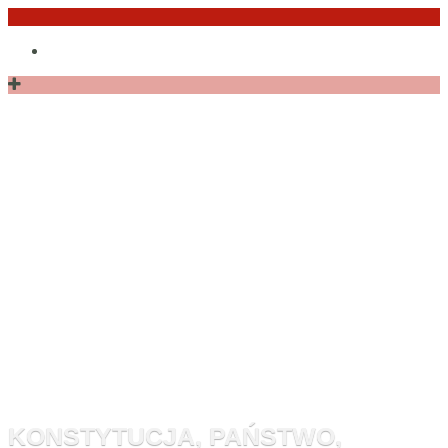
Przejdź
Po
do
angielsku
treści
Monitor
Konstytucyj
KONSTYTUCJA, PAŃSTWO,