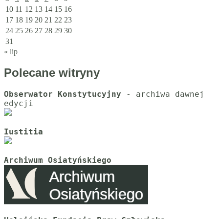
10
11
12
13
14
15
16
17
18
19
20
21
22
23
24
25
26
27
28
29
30
31
« lip
Polecane witryny
Obserwator Konstytucyjny
 - archiwa dawnej 
Iustitia
Archiwum Osiatyńskiego