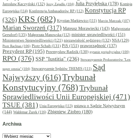
Julia Przyłębska
(178)
Jarosław Kaczyński
(132)
Komisja
Jerzy Zajadło
(104)
Konstytucja RP
Europejska
(114)
Konferencja Ambasadorów RP
(112)
KRS
(682)
(326)
Krystian Markiewicz
(111)
Marcin Matczak
(107)
Marian Sworzeń
(317)
Mateusz Morawiecki
(143)
Małgorzata
minister sprawiedliwości
(151)
Gersdorf
(135)
Małgorzata Manowska
(112)
niezawisłość sędziego
(132)
NSA
(129)
Ministerstwo Sprawiedliwości
(121)
PiS
(151)
Piotr Schab
(131)
praworządność
(137)
Piotr Rachtan
(106)
Prezydent RP
(195)
Przemysław Radzik
(130)
pytanie prejudycjalne
(100)
RPO
(376)
SSP "Iustitia"
(236)
Stowarzyszenie Prokuratorów "Lex
Sąd
super omnia"
(104)
Stowarzyszenie Sędziów THEMIS
(111)
Trybunał
Najwyższy
(616)
Konstytucyjny
(768)
Trybunał
Sprawiedliwości Unii Europejskiej
(471)
TSUE
(381)
ustawa o Sądzie Najwyższym
Unia Europejska
(113)
Zbigniew Ziobro
(180)
(144)
Waldemar Żurek
(116)
Archiwa
Archiwa