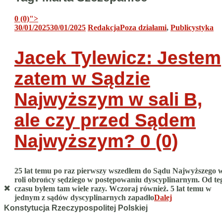
0 (0)
">
30/01/2025
30/01/2025
Redakcja
Poza działami
,
Publicystyka
Jacek Tylewicz: Jestem
zatem w Sądzie
Najwyższym w sali B,
ale czy przed Sądem
Najwyższym?
0 (0)
25 lat temu po raz pierwszy wszedłem do Sądu Najwyższego 
roli obrońcy sędziego w postępowaniu dyscyplinarnym. Od te
czasu byłem tam wiele razy. Wczoraj również. 5 lat temu w
jednym z sądów dyscyplinarnych zapadło
Dalej
Konstytucja Rzeczypospolitej Polskiej