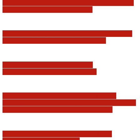
Judyta Papp: O granicach utożsamiania Sądu
Najwyższego z jego I Prezesem
Katastrofa smoleńska: umorzenie śledztwa w
sprawie tzw. zdrady dyplomatycznej
Jerzy Adam Stępień: O badaniu
konstytucyjności Konstytucji RP
Praworządność w Polsce 2026 – Raport
Komisji Europejskiej. Pozytywna ocena reform
i rekordowy wzrost zaufania do sądów
Marian Sworzeń. Prawo Wielkich Liter: