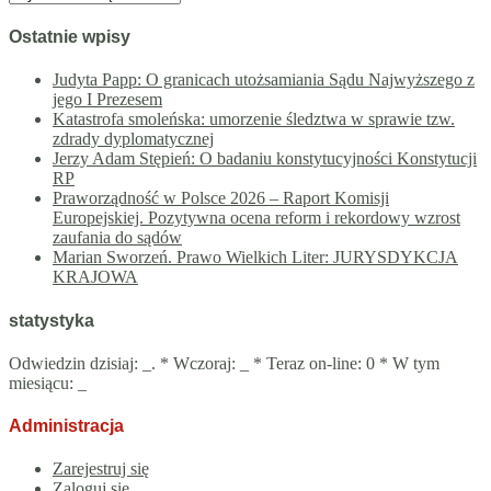
Ostatnie wpisy
Judyta Papp: O granicach utożsamiania Sądu Najwyższego z
jego I Prezesem
Katastrofa smoleńska: umorzenie śledztwa w sprawie tzw.
zdrady dyplomatycznej
Jerzy Adam Stępień: O badaniu konstytucyjności Konstytucji
RP
Praworządność w Polsce 2026 – Raport Komisji
Europejskiej. Pozytywna ocena reform i rekordowy wzrost
zaufania do sądów
Marian Sworzeń. Prawo Wielkich Liter: JURYSDYKCJA
KRAJOWA
statystyka
Odwiedzin dzisiaj:
_
. * Wczoraj:
_
* Teraz on-line: 0 * W tym
miesiącu:
_
Administracja
Zarejestruj się
Zaloguj się