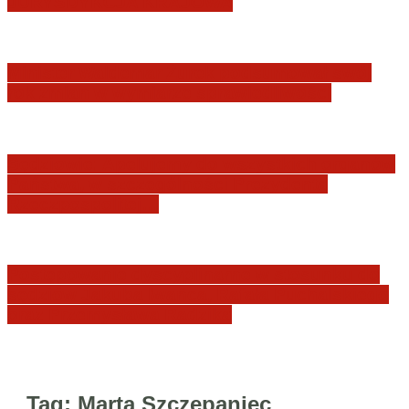
JURYSDYKCJA KRAJOWA
Minister Waldemar Żurek podsumował swój
rok zmian w wymiarze sprawiedliwości
Sędziowie: Apelujemy do wszystkich organów
Państwa, w szczególności Prezydenta
Rzeczpospolitej…
Postępowanie dyscyplinarne w stosunku do
sędziów Jakuba Iwańca, Rafała Puchalskiego
oraz Przemysława Radzika
Tag:
Marta Szczepaniec