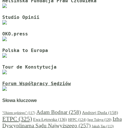
Helsińska Fundacja Praw Człowieka
Studio Opinii
OKO.press
Polska to Europa
Tour de Konstytucja
Forum Współpracy Sędziów
Słowa kluczowe
Adam Bodnar
(258)
Andrzej Duda
(158)
"Okiem sędziego"
(117)
ETPC
(325)
Izba
Ewa Łętowska
(136)
HFPC
(124)
Igor Tuleya
(120)
Dyscyplinarna Sądu Najwyższego
(257)
Jakub Tau
(113)