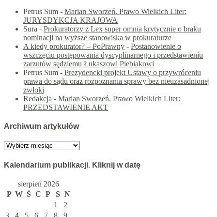
Petrus Sum
-
Marian Sworzeń. Prawo Wielkich Liter:
JURYSDYKCJA KRAJOWA
Sura
-
Prokuratorzy z Lex super omnia krytycznie o braku
nominacji na wyższe stanowiska w prokuraturze
A kiedy prokurator? – PoPrawny
-
Postanowienie o
wszczęciu postępowania dyscyplinarnego i przedstawieniu
zarzutów sędziemu Łukaszowi Piebiakowi
Petrus Sum
-
Prezydencki projekt Ustawy o przywróceniu
prawa do sądu oraz rozpoznania sprawy bez nieuzasadnionej
zwłoki
Redakcja
-
Marian Sworzeń. Prawo Wielkich Liter:
PRZEDSTAWIENIE AKT
Archiwum artykułów
Archiwum
artykułów
Kalendarium publikacji. Kliknij w datę
sierpień 2026
P
W
Ś
C
P
S
N
1
2
3
4
5
6
7
8
9