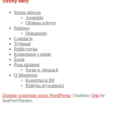
Strony witry
Strona główna
Angielski
Obsługa witryny
Państwo
Dokumenty
Legislacja
Trybunał
Publicystyka
Komentarze i opinie
Świat
Poza działami
Świat w obrazach
O Monitorze
Konstytucja RP
Polityka prywatności
Dumnie wspierane przez WordPressa
|
Szablon:
Oria
by
JustFreeThemes.