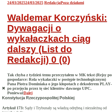
24/03/2025
24/03/2025
Redakcja
Poza działami
Waldemar Korczyński:
Dywagacji o
wykałaczkach ciąg
dalszy (List do
Redakcji)
0 (0)
Tak chyba z tydzień temu przeczytałem w MK tekst (Rejsy po
gospodarce: Rola wykałaczki w postępie technologicznym)
Pana Piotra Dominiaka o jego kłopotach z dekoderem PLAY-
po przejęciu przez tę sieć klientów dawnego UPC.
Ponieważ
Dalej
Konstytucja Rzeczypospolitej Polskiej
Artykuł 173:
Sądy i Trybunały są władzą odrębną i niezależną od