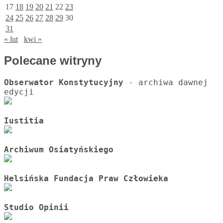
17
18
19
20
21
22
23
24
25
26
27
28
29
30
31
« lut
kwi »
Polecane witryny
Obserwator Konstytucyjny
 - archiwa dawnej 
Iustitia
Archiwum Osiatyńskiego
Helsińska Fundacja Praw Człowieka
Studio Opinii