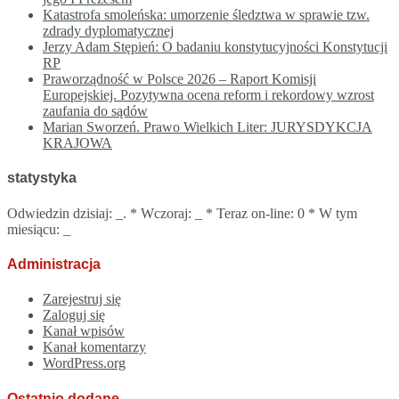
Katastrofa smoleńska: umorzenie śledztwa w sprawie tzw.
zdrady dyplomatycznej
Jerzy Adam Stępień: O badaniu konstytucyjności Konstytucji
RP
Praworządność w Polsce 2026 – Raport Komisji
Europejskiej. Pozytywna ocena reform i rekordowy wzrost
zaufania do sądów
Marian Sworzeń. Prawo Wielkich Liter: JURYSDYKCJA
KRAJOWA
statystyka
Odwiedzin dzisiaj:
_
. * Wczoraj:
_
* Teraz on-line: 0 * W tym
miesiącu:
_
Administracja
Zarejestruj się
Zaloguj się
Kanał wpisów
Kanał komentarzy
WordPress.org
Ostatnio dodane