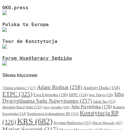
OKO.press
Polska to Europa
Tour de Konstytucja
Forum Współpracy Sędziów
Słowa kluczowe
Adam Bodnar
(258)
Andrzej Duda
(158)
"Okiem sędziego"
(117)
ETPC
(325)
Izba
Ewa Łętowska
(136)
HFPC
(124)
Igor Tuleya
(120)
Dyscyplinarna Sądu Najwyższego
(257)
Jakub Tau
(113)
Julia Przyłębska
(178)
Jarosław Kaczyński
(132)
Komisja
Jerzy Zajadło
(104)
Konstytucja RP
Europejska
(114)
Konferencja Ambasadorów RP
(112)
KRS
(682)
(326)
Krystian Markiewicz
(111)
Marcin Matczak
(107)
Marian Sworzeń
(317)