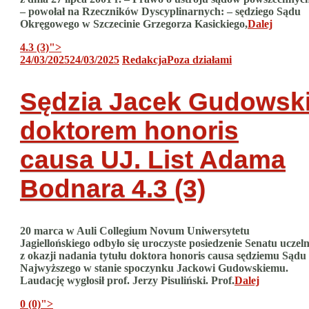
– powołał na Rzeczników Dyscyplinarnych: – sędziego Sądu
Okręgowego w Szczecinie Grzegorza Kasickiego,
Dalej
4.3 (3)
">
24/03/2025
24/03/2025
Redakcja
Poza działami
Sędzia Jacek Gudowsk
doktorem honoris
causa UJ. List Adama
Bodnara
4.3 (3)
20 marca w Auli Collegium Novum Uniwersytetu
Jagiellońskiego odbyło się uroczyste posiedzenie Senatu uczeln
z okazji nadania tytułu doktora honoris causa sędziemu Sądu
Najwyższego w stanie spoczynku Jackowi Gudowskiemu.
Laudację wygłosił prof. Jerzy Pisuliński. Prof.
Dalej
0 (0)
">