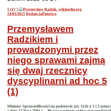
5 (1)
">
24/03/2025
Redakcja
Państwo
Przemysławem
Radzikiem i
prowadzonymi przez
niego sprawami zajmą
się dwaj rzecznicy
dyscyplinarni ad hoc
5
(1)
Minister Sprawiedliwości na podstawie art. 112b § 1 i 2 ustaw
z dnia 27 lipca 2001 r. – Prawo o ustroju sądów powszechnyc