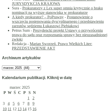
JURYSDYKCJA KRAJOWA
Sura
-
Prokuratorzy z Lex super omnia krytycznie o braku
nominacji na wyższe stanowiska w prokuraturze
A kiedy prokurator? – PoPrawny
-
Postanowienie o
wszczęciu postępowania dyscyplinarnego i przedstawieniu
zarzutów sędziemu Łukaszowi Piebiakowi
Petrus Sum
-
Prezydencki projekt Ustawy o przywróceniu
prawa do sądu oraz rozpoznania sprawy bez nieuzasadnionej
zwłoki
Redakcja
-
Marian Sworzeń. Prawo Wielkich Liter:
PRZEDSTAWIENIE AKT
Archiwum artykułów
Archiwum
artykułów
Kalendarium publikacji. Kliknij w datę
marzec 2025
P
W
Ś
C
P
S
N
1
2
3
4
5
6
7
8
9
10
11
12
13
14
15
16