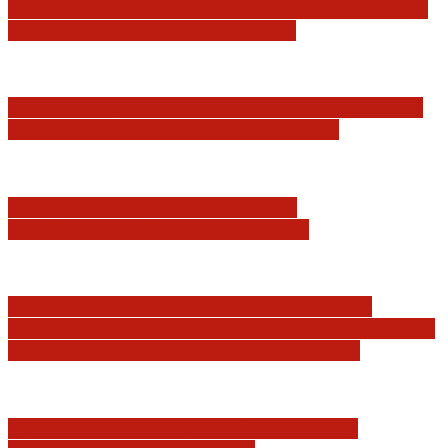
Judyta Papp: O granicach utożsamiania Sądu
Najwyższego z jego I Prezesem
Katastrofa smoleńska: umorzenie śledztwa w
sprawie tzw. zdrady dyplomatycznej
Jerzy Adam Stępień: O badaniu
konstytucyjności Konstytucji RP
Praworządność w Polsce 2026 – Raport
Komisji Europejskiej. Pozytywna ocena reform
i rekordowy wzrost zaufania do sądów
Marian Sworzeń. Prawo Wielkich Liter: