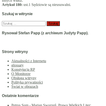
innych władz.
Artykuł 180:
ust.1 Sędziowie są nieusuwalni.
Szukaj w witrynie
Szukaj:
Rysował Stefan Papp (z archiwum Judyty Papp).
Strony witryny
Aktualności z Internetu
glossary
Konstytucja RP
O Monitorze
Obsługa witryny
Polityka prywatności
Świat w obrazach
Ostatnie komentarze
Petrus Sum
-
Marian Sworzeń. Prawo Wielkich Liter: