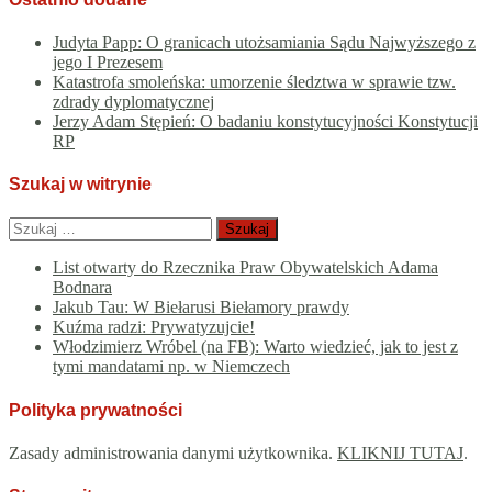
Judyta Papp: O granicach utożsamiania Sądu Najwyższego z
jego I Prezesem
Katastrofa smoleńska: umorzenie śledztwa w sprawie tzw.
zdrady dyplomatycznej
Jerzy Adam Stępień: O badaniu konstytucyjności Konstytucji
RP
Szukaj w witrynie
Szukaj:
List otwarty do Rzecznika Praw Obywatelskich Adama
Bodnara
Jakub Tau: W Biełarusi Biełamory prawdy
Kuźma radzi: Prywatyzujcie!
Włodzimierz Wróbel (na FB): Warto wiedzieć, jak to jest z
tymi mandatami np. w Niemczech
Polityka prywatności
Zasady administrowania danymi użytkownika.
KLIKNIJ TUTAJ
.