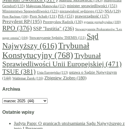
Mateusz Morawiecki
(143)
Małgorzata
minister sprawiedliwości
(151)
Gersdorf
(135)
Małgorzata Manowska
(112)
niezawisłość sędziego
(132)
NSA
(129)
Ministerstwo Sprawiedliwości
(121)
PiS
(151)
Piotr Schab
(131)
praworządność
(137)
Piotr Rachtan
(106)
Prezydent RP
(195)
Przemysław Radzik
(130)
pytanie prejudycjalne
(100)
RPO
(376)
SSP "Iustitia"
(236)
Stowarzyszenie Prokuratorów "Lex
Sąd
super omnia"
(104)
Stowarzyszenie Sędziów THEMIS
(111)
Trybunał
Najwyższy
(616)
Konstytucyjny
(768)
Trybunał
Sprawiedliwości Unii Europejskiej
(471)
TSUE
(381)
ustawa o Sądzie Najwyższym
Unia Europejska
(113)
Zbigniew Ziobro
(180)
(144)
Waldemar Żurek
(116)
Archiwa
Archiwa
Ostatnie wpisy
Judyta Papp: O granicach utożsamiania Sądu Najwyższego z
jego I Prezesem