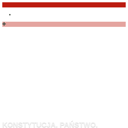
Przejdź
Po
do
angielsku
treści
Monitor
Konstytucyj
KONSTYTUCJA, PAŃSTWO,