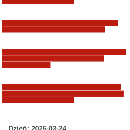
JURYSDYKCJA KRAJOWA
Minister Waldemar Żurek podsumował swój
rok zmian w wymiarze sprawiedliwości
Sędziowie: Apelujemy do wszystkich organów
Państwa, w szczególności Prezydenta
Rzeczpospolitej…
Postępowanie dyscyplinarne w stosunku do
sędziów Jakuba Iwańca, Rafała Puchalskiego
oraz Przemysława Radzika
Dzień:
2025-03-24