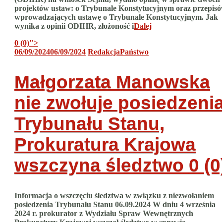
projektów ustaw: o Trybunale Konstytucyjnym oraz przepis
wprowadzających ustawę o Trybunale Konstytucyjnym. Jak
wynika z opinii ODIHR, złożoność i
Dalej
0 (0)
">
06/09/2024
06/09/2024
Redakcja
Państwo
Małgorzata Manowska
nie zwołuje posiedzeni
Trybunału Stanu,
Prokuratura Krajowa
wszczyna śledztwo
0 (0
Informacja o wszczęciu śledztwa w związku z niezwołaniem
posiedzenia Trybunału Stanu 06.09.2024 W dniu 4 września
2024 r. prokurator z Wydziału Spraw Wewnętrznych