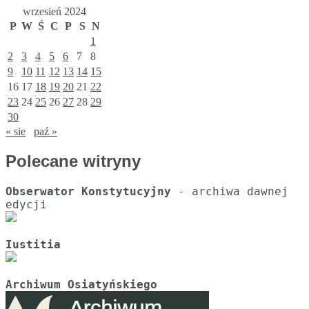
wrzesień 2024
P
W
Ś
C
P
S
N
1
2
3
4
5
6
7
8
9
10
11
12
13
14
15
16
17
18
19
20
21
22
23
24
25
26
27
28
29
30
« sie
paź »
Polecane witryny
Obserwator Konstytucyjny
 - archiwa dawnej 
Iustitia
Archiwum Osiatyńskiego