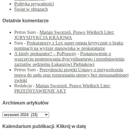
Polityka prywatności
Świat w obrazach
Ostatnie komentarze
Petrus Sum
-
Marian Sworzeń. Prawo Wielkich Liter:
JURYSDYKCJA KRAJOWA
Sura
-
Prokuratorzy z Lex super omnia krytycznie o braku
nominacji na wyższe stanowiska w prokuraturze
A kiedy prokurator? – PoPrawny
-
Postanowienie o
wszczęciu postępowania dyscyplinarnego i przedstawieniu
zarzutów sędziemu Łukaszowi Piebiakowi
Petrus Sum
-
Prezydencki projekt Ustawy o przywróceniu
prawa do sądu oraz rozpoznania sprawy bez nieuzasadnionej
zwłoki
Redakcja
-
Marian Sworzeń. Prawo Wielkich Liter:
PRZEDSTAWIENIE AKT
Archiwum artykułów
Archiwum
artykułów
Kalendarium publikacji. Kliknij w datę