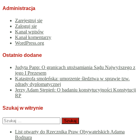
Administracja
Zarejestruj się
Zaloguj się
Kanał wpisów
Kanał komentarzy
WordPress.org
Ostatnio dodane
Judyta Papp: O granicach utożsamiania Sądu Najwyższego z
jego I Prezesem
Katastrofa smoleńska: umorzenie śledztwa w sprawie tzw.
zdrady dyplomatycznej
Jerzy Adam Stępień: O badaniu konstytucyjności Konstytucji
RP
Szukaj w witrynie
Szukaj:
List otwarty do Rzecznika Praw Obywatelskich Adama
Bodnara