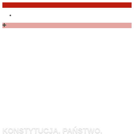
Przejdź
Po
do
angielsku
treści
Monitor
Konstytucyj
KONSTYTUCJA, PAŃSTWO,