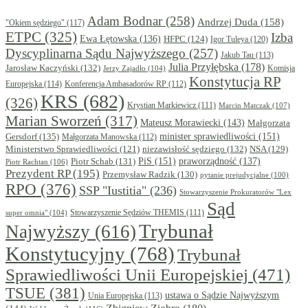
Adam Bodnar
(258)
Andrzej Duda
(158)
"Okiem sędziego"
(117)
ETPC
(325)
Izba
Ewa Łętowska
(136)
HFPC
(124)
Igor Tuleya
(120)
Dyscyplinarna Sądu Najwyższego
(257)
Jakub Tau
(113)
Julia Przyłębska
(178)
Jarosław Kaczyński
(132)
Komisja
Jerzy Zajadło
(104)
Konstytucja RP
Europejska
(114)
Konferencja Ambasadorów RP
(112)
KRS
(682)
(326)
Krystian Markiewicz
(111)
Marcin Matczak
(107)
Marian Sworzeń
(317)
Mateusz Morawiecki
(143)
Małgorzata
minister sprawiedliwości
(151)
Gersdorf
(135)
Małgorzata Manowska
(112)
niezawisłość sędziego
(132)
NSA
(129)
Ministerstwo Sprawiedliwości
(121)
PiS
(151)
Piotr Schab
(131)
praworządność
(137)
Piotr Rachtan
(106)
Prezydent RP
(195)
Przemysław Radzik
(130)
pytanie prejudycjalne
(100)
RPO
(376)
SSP "Iustitia"
(236)
Stowarzyszenie Prokuratorów "Lex
Sąd
super omnia"
(104)
Stowarzyszenie Sędziów THEMIS
(111)
Trybunał
Najwyższy
(616)
Konstytucyjny
(768)
Trybunał
Sprawiedliwości Unii Europejskiej
(471)
TSUE
(381)
ustawa o Sądzie Najwyższym
Unia Europejska
(113)