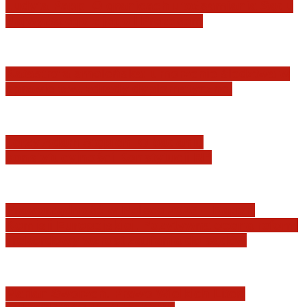
Judyta Papp: O granicach utożsamiania Sądu
Najwyższego z jego I Prezesem
Katastrofa smoleńska: umorzenie śledztwa w
sprawie tzw. zdrady dyplomatycznej
Jerzy Adam Stępień: O badaniu
konstytucyjności Konstytucji RP
Praworządność w Polsce 2026 – Raport
Komisji Europejskiej. Pozytywna ocena reform
i rekordowy wzrost zaufania do sądów
Marian Sworzeń. Prawo Wielkich Liter: