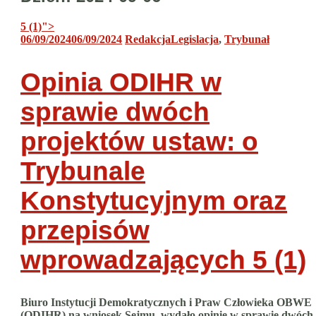
5 (1)
">
06/09/2024
06/09/2024
Redakcja
Legislacja
,
Trybunał
Opinia ODIHR w
sprawie dwóch
projektów ustaw: o
Trybunale
Konstytucyjnym oraz
przepisów
wprowadzających
5 (1)
Biuro Instytucji Demokratycznych i Praw Człowieka OBWE
(ODIHR) na wniosek Sejmu, wydało opinię w sprawie dwóch