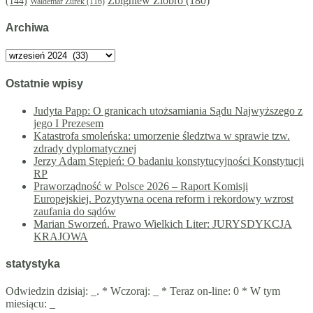
Zbigniew Ziobro
(180)
(144)
Waldemar Żurek
(116)
Archiwa
Archiwa
Ostatnie wpisy
Judyta Papp: O granicach utożsamiania Sądu Najwyższego z
jego I Prezesem
Katastrofa smoleńska: umorzenie śledztwa w sprawie tzw.
zdrady dyplomatycznej
Jerzy Adam Stępień: O badaniu konstytucyjności Konstytucji
RP
Praworządność w Polsce 2026 – Raport Komisji
Europejskiej. Pozytywna ocena reform i rekordowy wzrost
zaufania do sądów
Marian Sworzeń. Prawo Wielkich Liter: JURYSDYKCJA
KRAJOWA
statystyka
Odwiedzin dzisiaj:
_
. * Wczoraj:
_
* Teraz on-line: 0 * W tym
miesiącu:
_