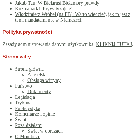
Jakub Tau: W Biełarusi Biełamory prawdy
Kuźma radzi: Prywatyzujcie!
Włodzimierz Wróbel (na FB): Warto wiedzieć, jak to jest z
tymi mandatami np. w Niemczech
Polityka prywatności
Zasady administrowania danymi użytkownika.
KLIKNIJ TUTAJ
.
Strony witry
Strona główna
Angielski
Obsługa witryny
Państwo
Dokumenty
Legislacja
Trybunał
Publicystyka
Komentarze i opinie
Świat
Poza działami
Świat w obrazach
O Monitorze