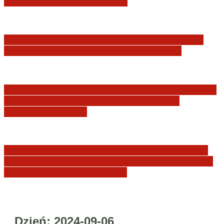
JURYSDYKCJA KRAJOWA
Minister Waldemar Żurek podsumował swój
rok zmian w wymiarze sprawiedliwości
Sędziowie: Apelujemy do wszystkich organów
Państwa, w szczególności Prezydenta
Rzeczpospolitej…
Postępowanie dyscyplinarne w stosunku do
sędziów Jakuba Iwańca, Rafała Puchalskiego
oraz Przemysława Radzika
Dzień:
2024-09-06