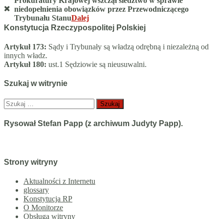
Prokuratury Krajowej wszczął śledztwo w sprawie
niedopełnienia obowiązków przez Przewodniczącego
Trybunału Stanu
Dalej
Konstytucja Rzeczypospolitej Polskiej
Artykuł 173:
Sądy i Trybunały są władzą odrębną i niezależną od
innych władz.
Artykuł 180:
ust.1 Sędziowie są nieusuwalni.
Szukaj w witrynie
Szukaj:
Rysował Stefan Papp (z archiwum Judyty Papp).
Strony witryny
Aktualności z Internetu
glossary
Konstytucja RP
O Monitorze
Obsługa witryny