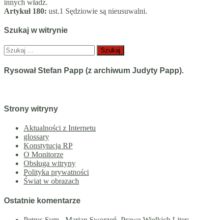
innych władz.
Artykuł 180:
ust.1 Sędziowie są nieusuwalni.
Szukaj w witrynie
Szukaj:
Rysował Stefan Papp (z archiwum Judyty Papp).
Strony witryny
Aktualności z Internetu
glossary
Konstytucja RP
O Monitorze
Obsługa witryny
Polityka prywatności
Świat w obrazach
Ostatnie komentarze
Petrus Sum
-
Marian Sworzeń. Prawo Wielkich Liter: