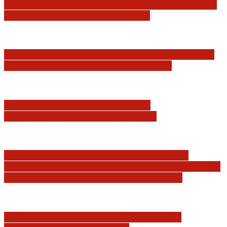
Judyta Papp: O granicach utożsamiania Sądu
Najwyższego z jego I Prezesem
Katastrofa smoleńska: umorzenie śledztwa w
sprawie tzw. zdrady dyplomatycznej
Jerzy Adam Stępień: O badaniu
konstytucyjności Konstytucji RP
Praworządność w Polsce 2026 – Raport
Komisji Europejskiej. Pozytywna ocena reform
i rekordowy wzrost zaufania do sądów
Marian Sworzeń. Prawo Wielkich Liter: