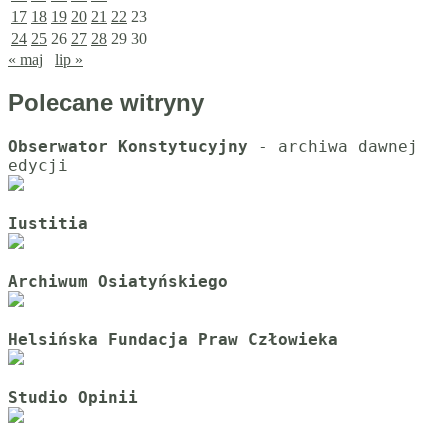
17
18
19
20
21
22
23
24
25
26
27
28
29
30
« maj
lip »
Polecane witryny
Obserwator Konstytucyjny
 - archiwa dawnej 
Iustitia
Archiwum Osiatyńskiego
Helsińska Fundacja Praw Człowieka
Studio Opinii