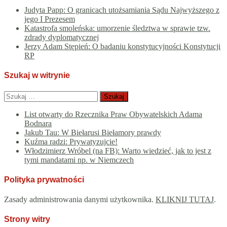
Judyta Papp: O granicach utożsamiania Sądu Najwyższego z
jego I Prezesem
Katastrofa smoleńska: umorzenie śledztwa w sprawie tzw.
zdrady dyplomatycznej
Jerzy Adam Stępień: O badaniu konstytucyjności Konstytucji
RP
Szukaj w witrynie
Szukaj:
List otwarty do Rzecznika Praw Obywatelskich Adama
Bodnara
Jakub Tau: W Biełarusi Biełamory prawdy
Kuźma radzi: Prywatyzujcie!
Włodzimierz Wróbel (na FB): Warto wiedzieć, jak to jest z
tymi mandatami np. w Niemczech
Polityka prywatności
Zasady administrowania danymi użytkownika.
KLIKNIJ TUTAJ
.
Strony witry