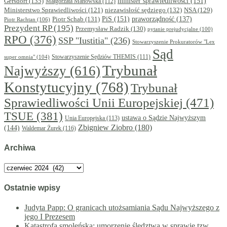
minister sprawiedliwości
(151)
Gersdorf
(135)
Małgorzata Manowska
(112)
niezawisłość sędziego
(132)
NSA
(129)
Ministerstwo Sprawiedliwości
(121)
PiS
(151)
Piotr Schab
(131)
praworządność
(137)
Piotr Rachtan
(106)
Prezydent RP
(195)
Przemysław Radzik
(130)
pytanie prejudycjalne
(100)
RPO
(376)
SSP "Iustitia"
(236)
Stowarzyszenie Prokuratorów "Lex
Sąd
super omnia"
(104)
Stowarzyszenie Sędziów THEMIS
(111)
Trybunał
Najwyższy
(616)
Konstytucyjny
(768)
Trybunał
Sprawiedliwości Unii Europejskiej
(471)
TSUE
(381)
ustawa o Sądzie Najwyższym
Unia Europejska
(113)
Zbigniew Ziobro
(180)
(144)
Waldemar Żurek
(116)
Archiwa
Archiwa
Ostatnie wpisy
Judyta Papp: O granicach utożsamiania Sądu Najwyższego z
jego I Prezesem
Katastrofa smoleńska: umorzenie śledztwa w sprawie tzw.