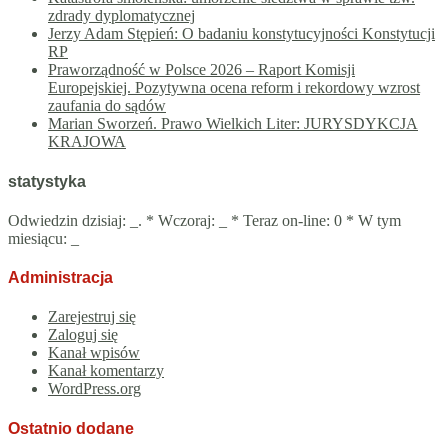
zdrady dyplomatycznej
Jerzy Adam Stępień: O badaniu konstytucyjności Konstytucji
RP
Praworządność w Polsce 2026 – Raport Komisji
Europejskiej. Pozytywna ocena reform i rekordowy wzrost
zaufania do sądów
Marian Sworzeń. Prawo Wielkich Liter: JURYSDYKCJA
KRAJOWA
statystyka
Odwiedzin dzisiaj:
_
. * Wczoraj:
_
* Teraz on-line: 0 * W tym
miesiącu:
_
Administracja
Zarejestruj się
Zaloguj się
Kanał wpisów
Kanał komentarzy
WordPress.org
Ostatnio dodane