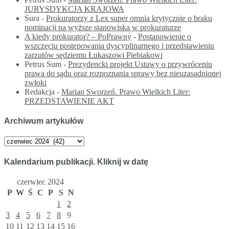
JURYSDYKCJA KRAJOWA
Sura
-
Prokuratorzy z Lex super omnia krytycznie o braku
nominacji na wyższe stanowiska w prokuraturze
A kiedy prokurator? – PoPrawny
-
Postanowienie o
wszczęciu postępowania dyscyplinarnego i przedstawieniu
zarzutów sędziemu Łukaszowi Piebiakowi
Petrus Sum
-
Prezydencki projekt Ustawy o przywróceniu
prawa do sądu oraz rozpoznania sprawy bez nieuzasadnionej
zwłoki
Redakcja
-
Marian Sworzeń. Prawo Wielkich Liter:
PRZEDSTAWIENIE AKT
Archiwum artykułów
Archiwum
artykułów
Kalendarium publikacji. Kliknij w datę
czerwiec 2024
P
W
Ś
C
P
S
N
1
2
3
4
5
6
7
8
9
10
11
12
13
14
15
16