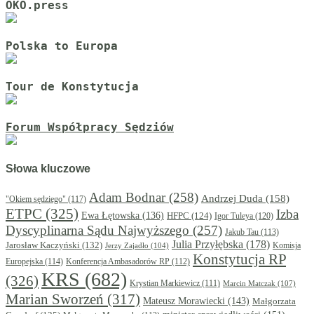
OKO.press
Polska to Europa
Tour de Konstytucja
Forum Współpracy Sędziów
Słowa kluczowe
Adam Bodnar
(258)
Andrzej Duda
(158)
"Okiem sędziego"
(117)
ETPC
(325)
Izba
Ewa Łętowska
(136)
HFPC
(124)
Igor Tuleya
(120)
Dyscyplinarna Sądu Najwyższego
(257)
Jakub Tau
(113)
Julia Przyłębska
(178)
Jarosław Kaczyński
(132)
Komisja
Jerzy Zajadło
(104)
Konstytucja RP
Europejska
(114)
Konferencja Ambasadorów RP
(112)
KRS
(682)
(326)
Krystian Markiewicz
(111)
Marcin Matczak
(107)
Marian Sworzeń
(317)
Mateusz Morawiecki
(143)
Małgorzata