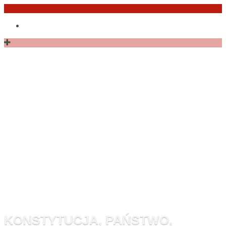
Przejdź
Po
do
angielsku
treści
Monitor
Konstytucyj
KONSTYTUCJA, PAŃSTWO,