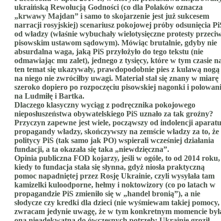
ukraińską Rewolucją Godności (co dla Polaków oznacza
„krwawy Majdan” i samo to skojarzenie jest już sukcesem
narracji rosyjskiej) scenariusz pokojowej próby odsunięcia Pi
od władzy (właśnie wybuchały wielotysięczne protesty przeci
pisowskim ustawom sądowym). Mówiąc brutalnie, gdyby nie
absurdalna waga, jaką PiS przyłożyło do tego tekstu (nie
odmawiając mu zalet), jednego z tysięcy, które w tym czasie n
ten temat się ukazywały, prawdopodobnie pies z kulawą nogą
na niego nie zwróciłby uwagi. Materiał stał się znany w miarę
szeroko dopiero po rozpoczęciu pisowskiej nagonki i polowan
na Ludmiłę i Bartka.
Dlaczego klasyczny wyciąg z podręcznika pokojowego
nieposłuszeństwa obywatelskiego PiS uznało za tak groźny?
Przyczyn zapewne jest wiele, począwszy od indolencji aparat
propagandy władzy, skończywszy na zemście władzy za to, że
politycy PiS (tak samo jak PO) wspierali wcześniej działania
fundacji, a ta okazała się taka „niewdzięczna”.
Opinia publiczna FOD kojarzy, jeśli w ogóle, to od 2014 roku,
kiedy to fundacja stała się słynna, gdyż niosła praktyczną
pomoc napadniętej przez Rosję Ukrainie, czyli wysyłała tam
kamizelki kuloodporne, hełmy i noktowizory (co po latach w
propagandzie PiS zmieniło się w „handel bronią”), a nie
słodycze czy kredki dla dzieci (nie wyśmiewam takiej pomocy,
zwracam jedynie uwagę, że w tym konkretnym momencie był
ona nieadekwatna do ówczesnych potrzeb: Ukrainie groził