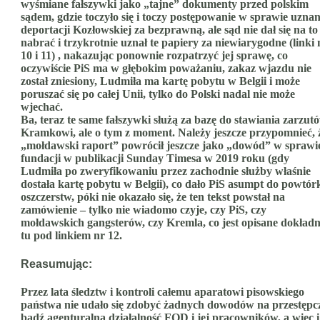
wyśmiane fałszywki jako „tajne” dokumenty przed polskim
sądem, gdzie toczyło się i toczy postępowanie w sprawie uznan
deportacji Kozłowskiej za bezprawną, ale sąd nie dał się na to
nabrać i trzykrotnie uznał te papiery za niewiarygodne (linki 
10 i 11) , nakazując ponownie rozpatrzyć jej sprawę, co
oczywiście PiS ma w głębokim poważaniu, zakaz wjazdu nie
został zniesiony, Ludmiła ma kartę pobytu w Belgii i może
poruszać się po całej Unii, tylko do Polski nadal nie może
wjechać.
Ba, teraz te same fałszywki służą za bazę do stawiania zarzut
Kramkowi, ale o tym z moment. Należy jeszcze przypomnieć, 
„mołdawski raport” powrócił jeszcze jako „dowód” w sprawi
fundacji w publikacji Sunday Timesa w 2019 roku (gdy
Ludmiła po zweryfikowaniu przez zachodnie służby właśnie
dostała kartę pobytu w Belgii), co dało PiS asumpt do powtór
oszczerstw, póki nie okazało się, że ten tekst powstał na
zamówienie – tylko nie wiadomo czyje, czy PiS, czy
mołdawskich gangsterów, czy Kremla, co jest opisane dokładn
tu pod linkiem nr 12.
Reasumując:
Przez lata śledztw i kontroli całemu aparatowi pisowskiego
państwa nie udało się zdobyć żadnych dowodów na przestępc
bądź agenturalną działalność FOD i jej pracowników, a więc i