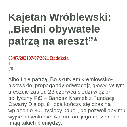
Kajetan Wróblewski:
„Biedni obywatele
patrzą na areszt”*
05/07/2021
07/07/2021
Redakcja
4
(
4
)
Albo i nie patrzą. Bo skutkiem kremlowsko-
pisowskiej propagandy odwracają głowy. W tym
areszcie zaś od 23 czerwca siedzi więzień
polityczny
PiS
– Bartosz Kramek z Fundacji
Otwarty Dialog. 8 lipca kończy się czas na
wpłacenie 300 tysięcy kaucji, co pozwoliłoby mu
wyjść na wolność. Ani on, ani jego rodzina nie
mają takich pieniędzy.