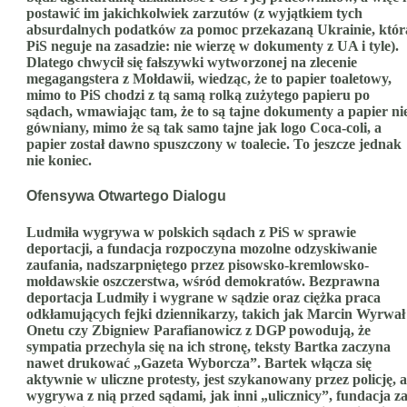
postawić im jakichkolwiek zarzutów (z wyjątkiem tych
absurdalnych podatków za pomoc przekazaną Ukrainie, któr
PiS neguje na zasadzie: nie wierzę w dokumenty z UA i tyle).
Dlatego chwycił się fałszywki wytworzonej na zlecenie
megagangstera z Mołdawii, wiedząc, że to papier toaletowy,
mimo to PiS chodzi z tą samą rolką zużytego papieru po
sądach, wmawiając tam, że to są tajne dokumenty a papier ni
gówniany, mimo że są tak samo tajne jak logo Coca-coli, a
papier został dawno spuszczony w toalecie. To jeszcze jednak
nie koniec.
Ofensywa Otwartego Dialogu
Ludmiła wygrywa w polskich sądach z PiS w sprawie
deportacji, a fundacja rozpoczyna mozolne odzyskiwanie
zaufania, nadszarpniętego przez pisowsko-kremlowsko-
mołdawskie oszczerstwa, wśród demokratów. Bezprawna
deportacja Ludmiły i wygrane w sądzie oraz ciężka praca
odkłamujących fejki dziennikarzy, takich jak Marcin Wyrwał
Onetu czy Zbigniew Parafianowicz z DGP powodują, że
sympatia przechyla się na ich stronę, teksty Bartka zaczyna
nawet drukować „Gazeta Wyborcza”. Bartek włącza się
aktywnie w uliczne protesty, jest szykanowany przez policję, a
wygrywa z nią przed sądami, jak inni „ulicznicy”, fundacja z