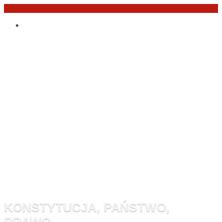
Przejdź
Po
do
angielsku
treści
Monitor
Konstytucyj
KONSTYTUCJA, PAŃSTWO,
PRAWO