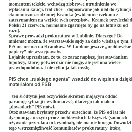
momentem tekście, wchodzą ziobrowe utrudnienia we
wpłacaniu kaucji, traf chce – dopasowane jak ulał do sytuacji
ekonomiczno-rodzinnej Kramka (ewidentnie czekano z
zatrzymaniem na wejście tych przepisów, Kramek przyleciał 
Polski 21 czerwca, normalnie zgarnięto by go na lotnisku od
razu).
Sprawę prowadzi prokuratura w Lublinie. Dlaczego? Bo
mniemać można, że warszawskie sądy za dużo wiedzą o tym, 
PiS nic nie ma na Kramków. W Lublinie jeszcze „mołdawskie
papiery” nie występowały.
Lojalnie uprzedzam, że to, co zaraz napiszę, jest stawianiem
hipotezy, której potwierdzić nie mogę, ale jest ona wielce
prawdopodobna. I nie tylko ja tak myślę.
PiS chce „ruskiego agenta” wsadzić do więzienia dzięk
materiałom od FSB
– ten śródtytuł jest oczywiście skrótem mającym oddać
paranoję sytuacji i wytłumaczyć, dlaczego tak mało o
„dowodach” PiS mówi.
Otóż stawiam brylanty przeciw orzechom, że PiS od lat nie
dysponując niczym prócz mołdawskich fałszywek (samo ich
używanie przez lata to kryminał), nie ma nic innego. Dowodzi
tego wstrzemięźliwość komunikatów prokuratury, którą