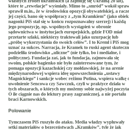
własnych źródeł ukraińskich (a zajmuję się Ukrainą 20 lat),
które te „rewelacje” wyśmiały. Mimo to „smród” wokół spra
sprawił m.in., że w środowisku opozycji obywatelskiej, a racze
jej części, bano się współpracy z „tym Kramkiem” (jako obiek
nagonki PiS stał się w końcu rozpoznawalny szerzej) i każdą
jego propozycję, np. wspólnych wystąpień w obronie
sądownictwa w instytucjach europejskich, gdzie FOD miał
przetarte szlaki, niektórzy traktowali jako uzurpację lub
„próbę wykorzystania do swoich celów”. I to Kreml i PiS mog
uznać za sukces. Narracja, że Kramek to ruski agent skuteczn
podzieliła środowisko „uliczne” (nie tylko, bo i medialne, i
polityczne). Fundacja zaś, jak to fundacja, zajmowała się
swoim, polskie bagienko nie było zainteresowane tym, że
pomaga opozycji kazachskiej czy mołdawskiej, że na arenie
międzynarodowej wspiera ideę upowszechnienia „ustawy
Magnickiego” i sankcje wobec reżimu Putina, wspiera walkę 
uwolnienie Sencowa czy Sawczuk, czyli w praktyce działa w
tych obszarach, o których my możemy sobie najwyżej poczyta
O ile ciągnie nas do lektury prasy zagranicznej, a nie portalu
braci Karnowskich.
Polowanie
Tymczasem PiS ruszyło do ataku. Media władzy wypluwały
setki materiałów o bezeceństwach „Kramków”, tyle że jak