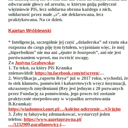
odwracanie głowy od aresztu, w którym gniją polityczni
więźniowie PiS, lecz solidarna obrona każdego z nich,
solidarność przez małe „s”, nie deklarowana, lecz
praktykowana. Na co dzień.
Kajetan Wróblewski
*
Inteligencja, szczególnie jej część „dziaderska” od rzutu oka
rozpozna do czego piję tym tytułem, wyjaśniam więc, że mój
„hiperbolizm” nie ma ani „
épater le bourgeois
”, ani nie jest
porównaniem wprost, ma zwrócić uwagę.
Za
Justyna Grabowska
:
1. Tu tekst, za który PiS Kramka
znienawidził:
https://m.facebook.com/nt/screen/
…
2. Weryfikacja „raportu Reya” już w 2017 roku, wychodzi, że
to stek kłamstw, pomówień i kabaretowych wręcz insynuacji,
okraszonych zmyśleniami (Rey jest jednym z 20 pozwanych
przez Fundację za pomówienia, jego proces też zostanie
praktycznie storpedowany w wypadku aresztowania
B.Kramka):
https://wiadomosci.onet.pl/…/kolejne-uderzenie…/e3cjgjm
3. Żeby tę fałszywkę zdemaskować, wystarczył jeden
telefon:
https://www.gazetaprawna.pl/
…/1232909,parafianowicz-i
…