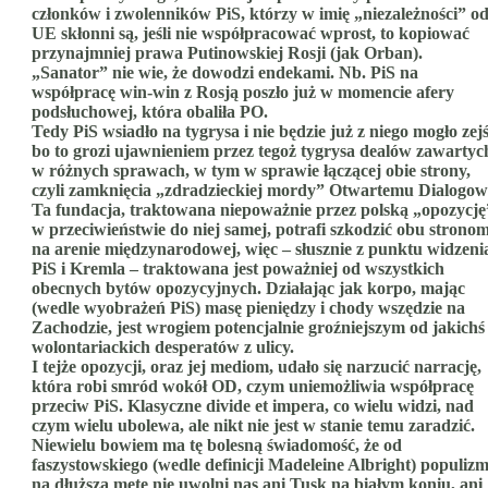
członków i zwolenników PiS, którzy w imię „niezależności” o
UE skłonni są, jeśli nie współpracować wprost, to kopiować
przynajmniej prawa Putinowskiej Rosji (jak Orban).
„Sanator” nie wie, że dowodzi endekami. Nb. PiS na
współpracę win-win z Rosją poszło już w momencie afery
podsłuchowej, która obaliła PO.
Tedy PiS wsiadło na tygrysa i nie będzie już z niego mogło zejś
bo to grozi ujawnieniem przez tegoż tygrysa dealów zawartyc
w różnych sprawach, w tym w sprawie łączącej obie strony,
czyli zamknięcia „zdradzieckiej mordy” Otwartemu Dialogow
Ta fundacja, traktowana niepoważnie przez polską „opozycję
w przeciwieństwie do niej samej, potrafi szkodzić obu strono
na arenie międzynarodowej, więc – słusznie z punktu widzeni
PiS i Kremla – traktowana jest poważniej od wszystkich
obecnych bytów opozycyjnych. Działając jak korpo, mając
(wedle wyobrażeń PiS) masę pieniędzy i chody wszędzie na
Zachodzie, jest wrogiem potencjalnie groźniejszym od jakichś
wolontariackich desperatów z ulicy.
I tejże opozycji, oraz jej mediom, udało się narzucić narrację,
która robi smród wokół OD, czym uniemożliwia współpracę
przeciw PiS. Klasyczne divide et impera, co wielu widzi, nad
czym wielu ubolewa, ale nikt nie jest w stanie temu zaradzić.
Niewielu bowiem ma tę bolesną świadomość, że od
faszystowskiego (wedle definicji Madeleine Albright) populiz
na dłuższą metę nie uwolni nas ani Tusk na białym koniu, ani