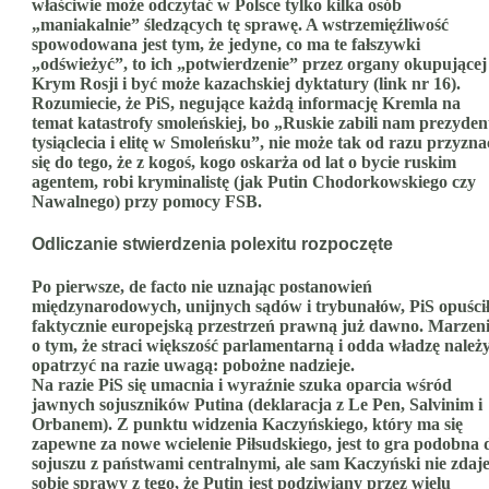
właściwie może odczytać w Polsce tylko kilka osób
„maniakalnie” śledzących tę sprawę. A wstrzemięźliwość
spowodowana jest tym, że jedyne, co ma te fałszywki
„odświeżyć”, to ich „potwierdzenie” przez organy okupującej
Krym Rosji i być może kazachskiej dyktatury (link nr 16).
Rozumiecie, że PiS, negujące każdą informację Kremla na
temat katastrofy smoleńskiej, bo „Ruskie zabili nam prezyden
tysiąclecia i elitę w Smoleńsku”, nie może tak od razu przyzna
się do tego, że z kogoś, kogo oskarża od lat o bycie ruskim
agentem, robi kryminalistę (jak Putin Chodorkowskiego czy
Nawalnego) przy pomocy FSB.
Odliczanie stwierdzenia polexitu rozpoczęte
Po pierwsze, de facto nie uznając postanowień
międzynarodowych, unijnych sądów i trybunałów, PiS opuści
faktycznie europejską przestrzeń prawną już dawno. Marzen
o tym, że straci większość parlamentarną i odda władzę należ
opatrzyć na razie uwagą: pobożne nadzieje.
Na razie PiS się umacnia i wyraźnie szuka oparcia wśród
jawnych sojuszników Putina (deklaracja z Le Pen, Salvinim i
Orbanem). Z punktu widzenia Kaczyńskiego, który ma się
zapewne za nowe wcielenie Piłsudskiego, jest to gra podobna 
sojuszu z państwami centralnymi, ale sam Kaczyński nie zdaj
sobie sprawy z tego, że Putin jest podziwiany przez wielu