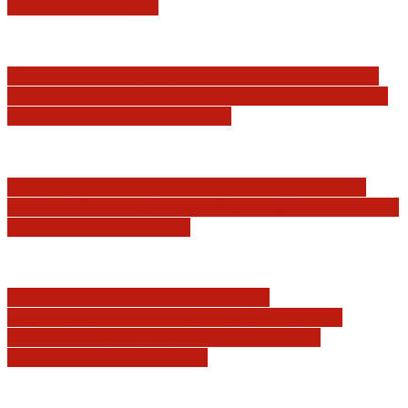
Rzeczpospolitej…
Postępowanie dyscyplinarne w stosunku do
sędziów Jakuba Iwańca, Rafała Puchalskiego
oraz Przemysława Radzika
Tomasz Tadeusz Koncewicz: Czas „zdania
rachunków” nadchodzi. Pisane dla FIFA, UEFA
i PZPN oczywiście też
Ambasadorowie RP: W sprawie
Międzynarodowego Trybunału Karnego.
„Rozmontujemy Trybunał kawałek po
kawałku” (Marco Rubio)