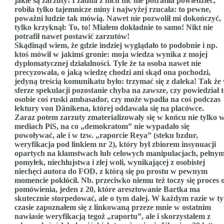
jakie są zarzuty! I żadna z nich nic nie potrafiła powiedzieć,
robiła tylko tajemnicze miny i najwyżej rzucała: to pewne,
poważni ludzie tak mówią. Nawet nie pozwolił mi dokończyć,
tylko krzyknął: To, to! Miałem dokładnie to samo! Nikt nie
potrafił nawet postawić zarzutów!
Skądinąd wiem, że gdzie indziej wyglądało to podobnie i np.
ktoś mówił w jakimś gronie: moja wiedza wynika z mojej
dyplomatycznej działalności. Tyle że ta osoba nawet nie
precyzowała, o jaką wiedzę chodzi ani skąd ona pochodzi,
jedyną treścią komunikatu było: trzymać się z daleka! Tak że
sferze spekulacji pozostanie chyba na zawsze, czy powiedział t
osobie coś ruski ambasador, czy może wpadła na coś podczas
lektury von Dänikena, której oddawała się na placówce.
Zaraz potem zarzuty zmaterializowały się w końcu nie tylko 
mediach PiS, na co „demokratom” nie wypadało się
powoływać, ale i w tzw. „raporcie Reya” (steku bzdur,
weryfikacja pod linkiem nr 2), który był zbiorem insynuacji
opartych na kłamstwach lub celowych manipulacjach, pełny
pomyłek, niechlujstwa i złej woli, wynikającej z osobistej
niechęci autora do FOD, z którą się po prostu w pewnym
momencie pokłócił. Nb. przeciwko niemu też toczy się proces 
pomówienia, jeden z 20, które aresztowanie Bartka ma
skutecznie storpedować, ale o tym dalej. W każdym razie w t
czasie zapoznałem się z linkowaną przeze mnie w ostatnim
nawiasie weryfikacją tegoż „raportu”, ale i skorzystałem z