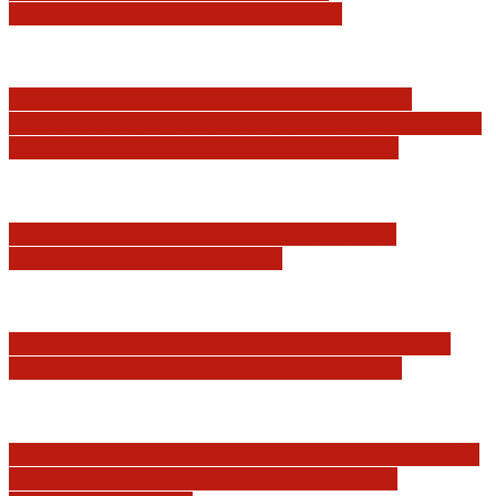
konstytucyjności Konstytucji RP
Praworządność w Polsce 2026 – Raport
Komisji Europejskiej. Pozytywna ocena reform
i rekordowy wzrost zaufania do sądów
Marian Sworzeń. Prawo Wielkich Liter:
JURYSDYKCJA KRAJOWA
Minister Waldemar Żurek podsumował swój
rok zmian w wymiarze sprawiedliwości
Sędziowie: Apelujemy do wszystkich organów
Państwa, w szczególności Prezydenta