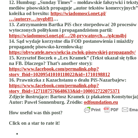
12. Humbug: „Sunday Times” – mołdawskie fałszywki i tekst
mediów pisowskich propaguje „autor tekstów komercyjnych”
koleżka od brexitu:
https://wiadomosci.onet.pl/
…/autorzy…/nygbff1
…
13. Zatrzymaniem Bartka PiS chce storpedować 20 procesów
wytoczonych politykom i propagandzistom partii:
https://wiadomosci.onet.pl/…/20-prywatnych…/g4cm4bj
14. Sąd wydaje korzystne dla FOD postanowienia i miażdży
propagandę pisowsko-kremlowską:
https://obywatele.news/sekcja-zwlok-pisowskiej-propagandy/
15. Krzysztof Boczek o „Lex Kramek” (Tekst ukazał się tylko
na FB. Dlaczego? That’s another story):
https://www.facebook.com/permalink.php?
story_fbid=10209541010118022&id=1710198812
16. Prawniczka z Kazachstanu o dealu PiS-Nazarbajew:
https://www.facebook.com/permalink.php?
story_fbid=1271187576648633&id=100012722075371
Zdjęcie ilustrujące: Bartosz Kramek (z plakatem Konstytucja)
Autor: Paweł Sonnenburg. Źródło:
odfoundation.eu
How useful was this post?
Click on a star to rate it!