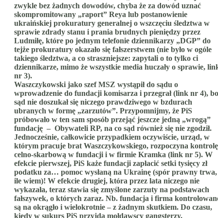
zwykle bez żadnych dowodów, chyba że za dowód uznać
skompromitowany „raport” Reya lub postanowienie
ukraińskiej prokuratury generalnej o wszczęciu śledztwa w
sprawie zdrady stanu i prania brudnych pieniędzy przez
Ludmiłę, które po jednym telefonie dziennikarzy „DGP” do
tejże prokuratury okazało się fałszerstwem (nie było w ogóle
takiego śledztwa, a co straszniejsze: zapytali o to tylko ci
dziennikarze, mimo że wszystkie media huczały o sprawie, lin
nr 3).
Waszczykowski jako szef MSZ wystąpił do sądu o
wprowadzenie do fundacji komisarza i przegrał (link nr 4), b
sąd nie doszukał się niczego prawdziwego w bzdurach
ubranych w formę „zarzutów”. Przypomnijmy, że PiS
próbowało w ten sam sposób przejąć jeszcze jedną „wrogą”
fundację – Obywateli RP, na co sąd również się nie zgodził.
Jednocześnie, całkowicie przypadkiem oczywiście, urząd, w
którym pracuje brat Waszczykowskiego, rozpoczyna kontrolę
celno-skarbową w fundacji i w firmie Kramka (link nr 5). W
efekcie pierwszej, PiS każe fundacji zapłacić setki tysięcy zł
podatku za… pomoc wysłaną na Ukrainę (spór prawny trwa,
ile wiem)! W efekcie drugiej, która przez lata niczego nie
wykazała, teraz stawia się zmyślone zarzuty na podstawach
fałszywek, o których zaraz. Nb. fundacja i firma kontrolowan
są na okrągło i wielokrotnie – z żadnym skutkiem. Do czasu,
kiedy w sukurs PiS przyjdą mołdawscy gangsterzy.