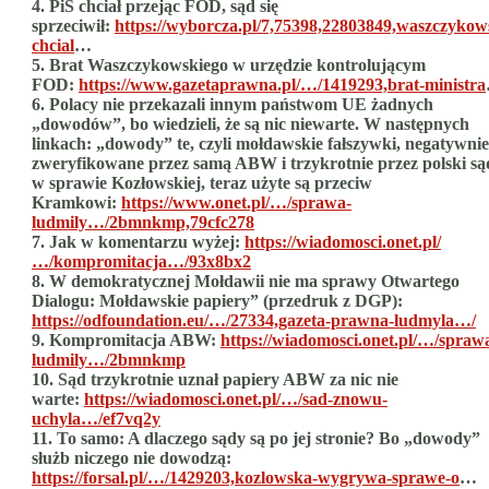
4. PiS chciał przejąc FOD, sąd się
sprzeciwił:
https://wyborcza.pl/7,75398,22803849,waszczykow
chcial
…
5. Brat Waszczykowskiego w urzędzie kontrolującym
FOD:
https://www.gazetaprawna.pl/…/1419293,brat-ministra
6. Polacy nie przekazali innym państwom UE żadnych
„dowodów”, bo wiedzieli, że są nic niewarte. W następnych
linkach: „dowody” te, czyli mołdawskie fałszywki, negatywnie
zweryfikowane przez samą ABW i trzykrotnie przez polski są
w sprawie Kozłowskiej, teraz użyte są przeciw
Kramkowi:
https://www.onet.pl/…/sprawa-
ludmily…/2bmnkmp,79cfc278
7. Jak w komentarzu wyżej:
https://wiadomosci.onet.pl/
…/kompromitacja…/93x8bx2
8. W demokratycznej Mołdawii nie ma sprawy Otwartego
Dialogu: Mołdawskie papiery” (przedruk z DGP):
https://odfoundation.eu/…/27334,gazeta-prawna-ludmyla…/
9. Kompromitacja ABW:
https://wiadomosci.onet.pl/…/spraw
ludmily…/2bmnkmp
10. Sąd trzykrotnie uznał papiery ABW za nic nie
warte:
https://wiadomosci.onet.pl/…/sad-znowu-
uchyla…/ef7vq2y
11. To samo: A dlaczego sądy są po jej stronie? Bo „dowody”
służb niczego nie dowodzą:
https://forsal.pl/…/1429203,kozlowska-wygrywa-sprawe-o
…