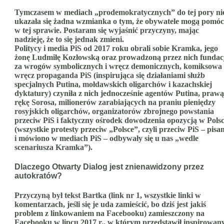
Tymczasem w mediach „prodemokratycznych” do tej pory ni
ukazała się żadna wzmianka o tym, że obywatele mogą pomóc
w tej sprawie. Postaram się wyjaśnić przyczyny, mając
nadzieję, że to się jednak zmieni.
Politycy i media PiS od 2017 roku obrali sobie Kramka, jego
żonę Ludmiłę Kozłowską oraz prowadzoną przez nich fundac
za wrogów symbolicznych i wręcz demonicznych, komiksowa
wręcz propaganda PiS (inspirująca się działaniami służb
specjalnych Putina, mołdawskich oligarchów i kazachskiej
dyktatury) czyniła z nich jednocześnie agentów Putina, prawą
rękę Sorosa, milionerów zarabiających na praniu pieniędzy
rosyjskich oligarchów, organizatorów zbrojnego powstania
przeciw PiS i faktyczny ośrodek dowodzenia opozycją w Pols
(wszystkie protesty przeciw „Polsce”, czyli przeciw PiS – pisa
i mówiono w mediach PiS – odbywały się u nas „wedle
scenariusza Kramka”).
Dlaczego Otwarty Dialog jest znienawidzony przez
autokratów?
Przyczyną był tekst Bartka (link nr 1, wszystkie linki w
komentarzach, jeśli się je uda zamieścić, bo dziś jest jakiś
problem z linkowaniem na Facebooku) zamieszczony na
Facebooku w lipcu 2017 r., w którym przedstawił inspirowan