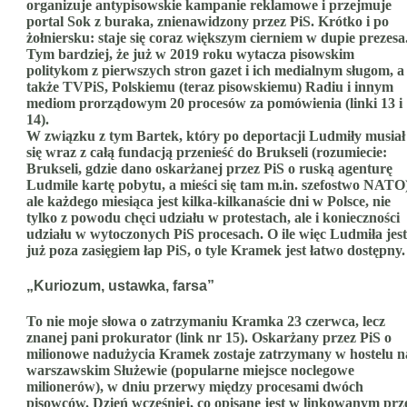
organizuje antypisowskie kampanie reklamowe i przejmuje
portal Sok z buraka, znienawidzony przez PiS. Krótko i po
żołniersku: staje się coraz większym cierniem w dupie prezesa
Tym bardziej, że już w 2019 roku wytacza pisowskim
politykom z pierwszych stron gazet i ich medialnym sługom, a
także TVPiS, Polskiemu (teraz pisowskiemu) Radiu i innym
mediom prorządowym 20 procesów za pomówienia (linki 13 i
14).
W związku z tym Bartek, który po deportacji Ludmiły musiał
się wraz z całą fundacją przenieść do Brukseli (rozumiecie:
Brukseli, gdzie dano oskarżanej przez PiS o ruską agenturę
Ludmile kartę pobytu, a mieści się tam m.in. szefostwo NATO
ale każdego miesiąca jest kilka-kilkanaście dni w Polsce, nie
tylko z powodu chęci udziału w protestach, ale i konieczności
udziału w wytoczonych PiS procesach. O ile więc Ludmiła jest
już poza zasięgiem łap PiS, o tyle Kramek jest łatwo dostępny.
„Kuriozum, ustawka, farsa”
To nie moje słowa o zatrzymaniu Kramka 23 czerwca, lecz
znanej pani prokurator (link nr 15). Oskarżany przez PiS o
milionowe nadużycia Kramek zostaje zatrzymany w hostelu n
warszawskim Służewie (popularne miejsce noclegowe
milionerów), w dniu przerwy między procesami dwóch
pisowców. Dzień wcześniej, co opisane jest w linkowanym prz