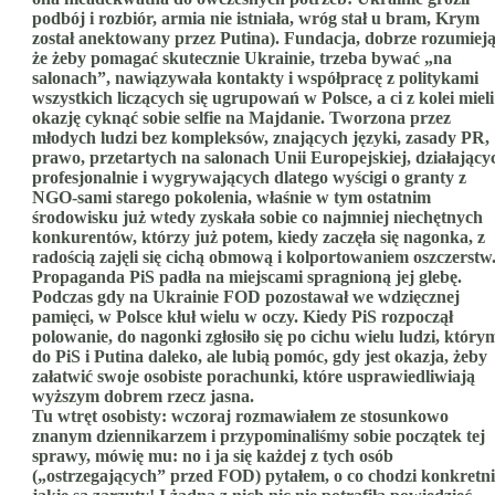
podbój i rozbiór, armia nie istniała, wróg stał u bram, Krym
został anektowany przez Putina). Fundacja, dobrze rozumieją
że żeby pomagać skutecznie Ukrainie, trzeba bywać „na
salonach”, nawiązywała kontakty i współpracę z politykami
wszystkich liczących się ugrupowań w Polsce, a ci z kolei mieli
okazję cyknąć sobie selfie na Majdanie. Tworzona przez
młodych ludzi bez kompleksów, znających języki, zasady PR,
prawo, przetartych na salonach Unii Europejskiej, działający
profesjonalnie i wygrywających dlatego wyścigi o granty z
NGO-sami starego pokolenia, właśnie w tym ostatnim
środowisku już wtedy zyskała sobie co najmniej niechętnych
konkurentów, którzy już potem, kiedy zaczęła się nagonka, z
radością zajęli się cichą obmową i kolportowaniem oszczerstw
Propaganda PiS padła na miejscami spragnioną jej glebę.
Podczas gdy na Ukrainie FOD pozostawał we wdzięcznej
pamięci, w Polsce kłuł wielu w oczy. Kiedy PiS rozpoczął
polowanie, do nagonki zgłosiło się po cichu wielu ludzi, który
do PiS i Putina daleko, ale lubią pomóc, gdy jest okazja, żeby
załatwić swoje osobiste porachunki, które usprawiedliwiają
wyższym dobrem rzecz jasna.
Tu wtręt osobisty: wczoraj rozmawiałem ze stosunkowo
znanym dziennikarzem i przypominaliśmy sobie początek tej
sprawy, mówię mu: no i ja się każdej z tych osób
(„ostrzegających” przed FOD) pytałem, o co chodzi konkretni