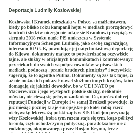
Deportacja Ludmiły Kozłowskiej
Kozłowska i Kramek mieszkają w Polsce, są małżeństwem,
kiedy po blisko roku kampanii hejtu w mediach prorządowyc
kontroli i śledztw niczego nie udaje się Kramkowi przypiąć, w
sierpniu 2018 roku nagle PiS umieszcza w Systemie
Informacyjnym Schengen Ludmiłę, jako osobę zagrażającą
interesom RP i UE, powodując jej natychmiastową deportacj
do Kijowa, dokumenty mające to potwierdzać są oczywiście
tajne, ale służby w oficjalnych komunikatach i kontrolowany
przeciekach do swoich współpracowników w pisowskich
mediach, podnoszą „pranie brudnych pieniędzy” i oczywiście
sugerują, że to agentka Putina. Dokumenty są zaś tak tajne, ż
aż nie można ich pokazać nawet służbom innych krajów, któr
domagają się jakichś dowodów, bo w UE i NATO po
Macierewiczu i jego występach polskie służby, delikatnie
mówiąc, nie cieszą się pełnym zaufaniem. Co, oprócz dobrej
reputacji Fundacji w Europie i w samej Brukseli powoduje, ż
już miesiąc później kraje europejskie po kolei robią rzecz
niebywałą: lekceważą polski zapis w SIS i kolejno przyznają
wizy Kozłowskiej, która tym razem staje się tym, kogo pół życ
broniła, czyli uchodźczynią polityczną, paradoksalnie nie z
rodzinnego, okupowanego przez Rosjan Krymu, lecz z