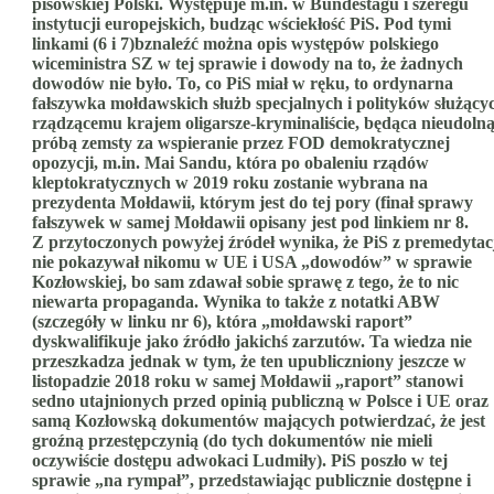
pisowskiej Polski. Występuje m.in. w Bundestagu i szeregu
instytucji europejskich, budząc wściekłość PiS. Pod tymi
linkami (6 i 7)bznaleźć można opis występów polskiego
wiceministra SZ w tej sprawie i dowody na to, że żadnych
dowodów nie było. To, co PiS miał w ręku, to ordynarna
fałszywka mołdawskich służb specjalnych i polityków służący
rządzącemu krajem oligarsze-kryminaliście, będąca nieudoln
próbą zemsty za wspieranie przez FOD demokratycznej
opozycji, m.in. Mai Sandu, która po obaleniu rządów
kleptokratycznych w 2019 roku zostanie wybrana na
prezydenta Mołdawii, którym jest do tej pory (finał sprawy
fałszywek w samej Mołdawii opisany jest pod linkiem nr 8.
Z przytoczonych powyżej źródeł wynika, że PiS z premedytac
nie pokazywał nikomu w UE i USA „dowodów” w sprawie
Kozłowskiej, bo sam zdawał sobie sprawę z tego, że to nic
niewarta propaganda. Wynika to także z notatki ABW
(szczegóły w linku nr 6), która „mołdawski raport”
dyskwalifikuje jako źródło jakichś zarzutów. Ta wiedza nie
przeszkadza jednak w tym, że ten upubliczniony jeszcze w
listopadzie 2018 roku w samej Mołdawii „raport” stanowi
sedno utajnionych przed opinią publiczną w Polsce i UE oraz
samą Kozłowską dokumentów mających potwierdzać, że jest
groźną przestępczynią (do tych dokumentów nie mieli
oczywiście dostępu adwokaci Ludmiły). PiS poszło w tej
sprawie „na rympał”, przedstawiając publicznie dostępne i