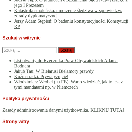
jego I Prezesem
Katastrofa smoleńska: umorzenie śledztwa w sprawie tzw.
zdrady dyplomatycznej
Jerzy Adam Stępień: O badaniu konstytucyjności Konstytucji
RP
Szukaj w witrynie
Szukaj:
List otwarty do Rzecznika Praw Obywatelskich Adama
Bodnara
Jakub Tau: W Biełarusi Biełamory prawdy
Kuźma radzi: Prywatyzujcie!
Włodzimierz Wróbel (na FB): Warto wiedzieć, jak to jest z
tymi mandatami np. w Niemczech
Polityka prywatności
Zasady administrowania danymi użytkownika.
KLIKNIJ TUTAJ
.
Strony witry