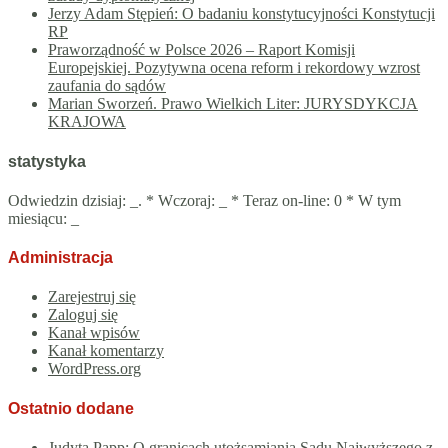
Jerzy Adam Stępień: O badaniu konstytucyjności Konstytucji
RP
Praworządność w Polsce 2026 – Raport Komisji
Europejskiej. Pozytywna ocena reform i rekordowy wzrost
zaufania do sądów
Marian Sworzeń. Prawo Wielkich Liter: JURYSDYKCJA
KRAJOWA
statystyka
Odwiedzin dzisiaj:
_
. * Wczoraj:
_
* Teraz on-line: 0 * W tym
miesiącu:
_
Administracja
Zarejestruj się
Zaloguj się
Kanał wpisów
Kanał komentarzy
WordPress.org
Ostatnio dodane
Judyta Papp: O granicach utożsamiania Sądu Najwyższego z