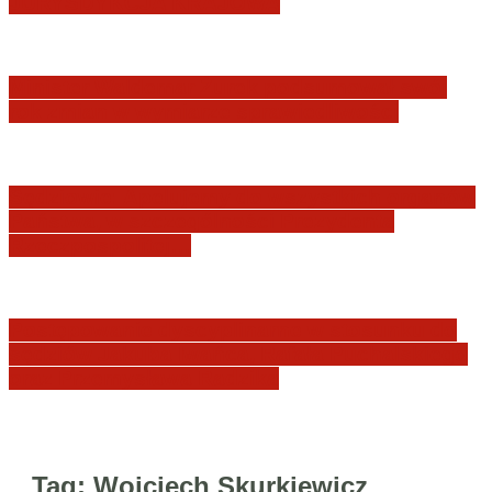
JURYSDYKCJA KRAJOWA
Minister Waldemar Żurek podsumował swój
rok zmian w wymiarze sprawiedliwości
Sędziowie: Apelujemy do wszystkich organów
Państwa, w szczególności Prezydenta
Rzeczpospolitej…
Postępowanie dyscyplinarne w stosunku do
sędziów Jakuba Iwańca, Rafała Puchalskiego
oraz Przemysława Radzika
Tag:
Wojciech Skurkiewicz