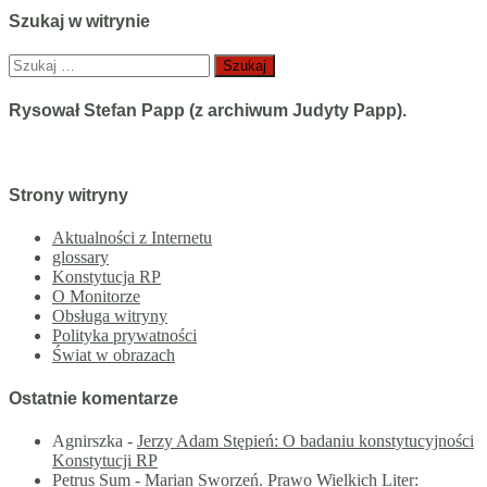
Szukaj w witrynie
Szukaj:
Rysował Stefan Papp (z archiwum Judyty Papp).
Strony witryny
Aktualności z Internetu
glossary
Konstytucja RP
O Monitorze
Obsługa witryny
Polityka prywatności
Świat w obrazach
Ostatnie komentarze
Agnirszka
-
Jerzy Adam Stępień: O badaniu konstytucyjności
Konstytucji RP
Petrus Sum
-
Marian Sworzeń. Prawo Wielkich Liter: