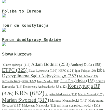
Polska to Europa
Tour de Konstytucja
Forum Współpracy Sędziów
Słowa kluczowe
Adam Bodnar
(258)
Andrzej Duda
(158)
"Okiem sędziego"
(117)
ETPC
(325)
Izba
Ewa Łętowska
(136)
HFPC
(124)
Igor Tuleya
(120)
Dyscyplinarna Sądu Najwyższego
(257)
Jakub Tau
(113)
Julia Przyłębska
(178)
Jarosław Kaczyński
(132)
Komisja
Jerzy Zajadło
(104)
Konstytucja RP
Europejska
(114)
Konferencja Ambasadorów RP
(112)
KRS
(682)
(326)
Krystian Markiewicz
(111)
Marcin Matczak
(107)
Marian Sworzeń
(317)
Mateusz Morawiecki
(143)
Małgorzata
minister sprawiedliwości
(151)
Gersdorf
(135)
Małgorzata Manowska
(112)
niezawisłość sędziego
(132)
NSA
(129)