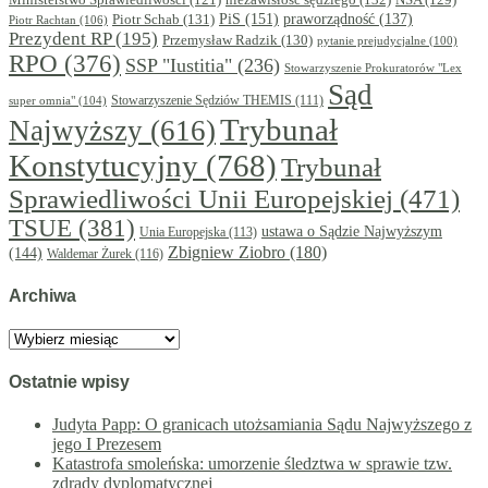
Ministerstwo Sprawiedliwości
(121)
PiS
(151)
Piotr Schab
(131)
praworządność
(137)
Piotr Rachtan
(106)
Prezydent RP
(195)
Przemysław Radzik
(130)
pytanie prejudycjalne
(100)
RPO
(376)
SSP "Iustitia"
(236)
Stowarzyszenie Prokuratorów "Lex
Sąd
super omnia"
(104)
Stowarzyszenie Sędziów THEMIS
(111)
Trybunał
Najwyższy
(616)
Konstytucyjny
(768)
Trybunał
Sprawiedliwości Unii Europejskiej
(471)
TSUE
(381)
ustawa o Sądzie Najwyższym
Unia Europejska
(113)
Zbigniew Ziobro
(180)
(144)
Waldemar Żurek
(116)
Archiwa
Archiwa
Ostatnie wpisy
Judyta Papp: O granicach utożsamiania Sądu Najwyższego z
jego I Prezesem
Katastrofa smoleńska: umorzenie śledztwa w sprawie tzw.
zdrady dyplomatycznej