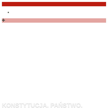
Przejdź
Po
do
angielsku
treści
Monitor
Konstytucyj
KONSTYTUCJA, PAŃSTWO,