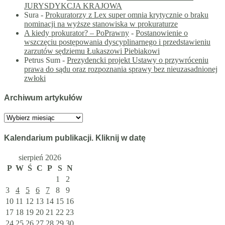
JURYSDYKCJA KRAJOWA
Sura
-
Prokuratorzy z Lex super omnia krytycznie o braku
nominacji na wyższe stanowiska w prokuraturze
A kiedy prokurator? – PoPrawny
-
Postanowienie o
wszczęciu postępowania dyscyplinarnego i przedstawieniu
zarzutów sędziemu Łukaszowi Piebiakowi
Petrus Sum
-
Prezydencki projekt Ustawy o przywróceniu
prawa do sądu oraz rozpoznania sprawy bez nieuzasadnionej
zwłoki
Archiwum artykułów
Archiwum
artykułów
Kalendarium publikacji. Kliknij w datę
sierpień 2026
P
W
Ś
C
P
S
N
1
2
3
4
5
6
7
8
9
10
11
12
13
14
15
16
17
18
19
20
21
22
23
24
25
26
27
28
29
30