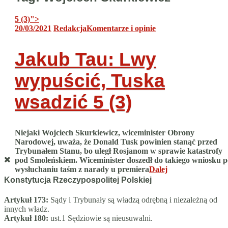
5 (3)
">
20/03/2021
Redakcja
Komentarze i opinie
Jakub Tau: Lwy
wypuścić, Tuska
wsadzić
5 (3)
Niejaki Wojciech Skurkiewicz, wiceminister Obrony
Narodowej, uważa, że Donald Tusk powinien stanąć przed
Trybunałem Stanu, bo uległ Rosjanom w sprawie katastrofy
pod Smoleńskiem. Wiceminister doszedł do takiego wniosku p
wysłuchaniu taśm z narady u premiera
Dalej
Konstytucja Rzeczypospolitej Polskiej
Artykuł 173:
Sądy i Trybunały są władzą odrębną i niezależną od
innych władz.
Artykuł 180:
ust.1 Sędziowie są nieusuwalni.