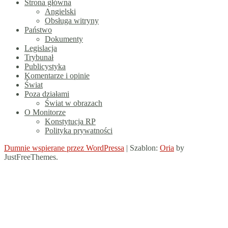
Strona główna
Angielski
Obsługa witryny
Państwo
Dokumenty
Legislacja
Trybunał
Publicystyka
Komentarze i opinie
Świat
Poza działami
Świat w obrazach
O Monitorze
Konstytucja RP
Polityka prywatności
Dumnie wspierane przez WordPressa
|
Szablon:
Oria
by
JustFreeThemes.