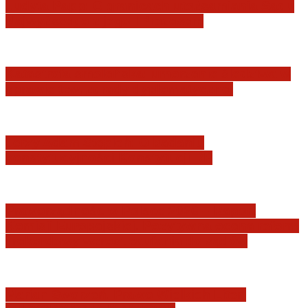
Judyta Papp: O granicach utożsamiania Sądu
Najwyższego z jego I Prezesem
Katastrofa smoleńska: umorzenie śledztwa w
sprawie tzw. zdrady dyplomatycznej
Jerzy Adam Stępień: O badaniu
konstytucyjności Konstytucji RP
Praworządność w Polsce 2026 – Raport
Komisji Europejskiej. Pozytywna ocena reform
i rekordowy wzrost zaufania do sądów
Marian Sworzeń. Prawo Wielkich Liter: