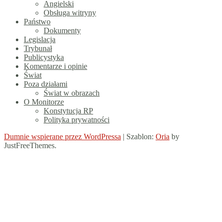
Angielski
Obsługa witryny
Państwo
Dokumenty
Legislacja
Trybunał
Publicystyka
Komentarze i opinie
Świat
Poza działami
Świat w obrazach
O Monitorze
Konstytucja RP
Polityka prywatności
Dumnie wspierane przez WordPressa
|
Szablon:
Oria
by
JustFreeThemes.