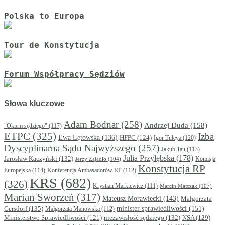
Polska to Europa
Tour de Konstytucja
Forum Współpracy Sędziów
Słowa kluczowe
Adam Bodnar
(258)
Andrzej Duda
(158)
"Okiem sędziego"
(117)
ETPC
(325)
Izba
Ewa Łętowska
(136)
HFPC
(124)
Igor Tuleya
(120)
Dyscyplinarna Sądu Najwyższego
(257)
Jakub Tau
(113)
Julia Przyłębska
(178)
Jarosław Kaczyński
(132)
Komisja
Jerzy Zajadło
(104)
Konstytucja RP
Europejska
(114)
Konferencja Ambasadorów RP
(112)
KRS
(682)
(326)
Krystian Markiewicz
(111)
Marcin Matczak
(107)
Marian Sworzeń
(317)
Mateusz Morawiecki
(143)
Małgorzata
minister sprawiedliwości
(151)
Gersdorf
(135)
Małgorzata Manowska
(112)
niezawisłość sędziego
(132)
NSA
(129)
Ministerstwo Sprawiedliwości
(121)