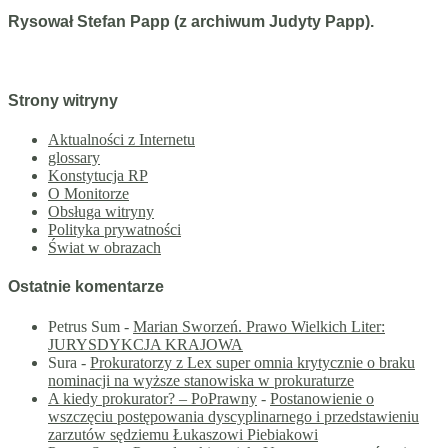
Rysował Stefan Papp (z archiwum Judyty Papp).
Strony witryny
Aktualności z Internetu
glossary
Konstytucja RP
O Monitorze
Obsługa witryny
Polityka prywatności
Świat w obrazach
Ostatnie komentarze
Petrus Sum
-
Marian Sworzeń. Prawo Wielkich Liter:
JURYSDYKCJA KRAJOWA
Sura
-
Prokuratorzy z Lex super omnia krytycznie o braku
nominacji na wyższe stanowiska w prokuraturze
A kiedy prokurator? – PoPrawny
-
Postanowienie o
wszczęciu postępowania dyscyplinarnego i przedstawieniu
zarzutów sędziemu Łukaszowi Piebiakowi