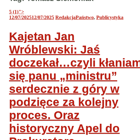
5 (1)
">
12/07/2025
12/07/2025
Redakcja
Państwo
,
Publicystyka
Kajetan Jan
Wróblewski: Jaś
doczekał…czyli kłania
się panu „ministru”
serdecznie z góry w
podzięce za kolejny
proces. Oraz
historyczny Apel do