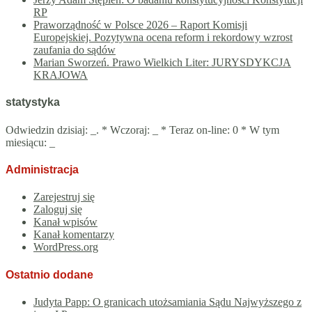
RP
Praworządność w Polsce 2026 – Raport Komisji
Europejskiej. Pozytywna ocena reform i rekordowy wzrost
zaufania do sądów
Marian Sworzeń. Prawo Wielkich Liter: JURYSDYKCJA
KRAJOWA
statystyka
Odwiedzin dzisiaj:
_
. * Wczoraj:
_
* Teraz on-line: 0 * W tym
miesiącu:
_
Administracja
Zarejestruj się
Zaloguj się
Kanał wpisów
Kanał komentarzy
WordPress.org
Ostatnio dodane
Judyta Papp: O granicach utożsamiania Sądu Najwyższego z