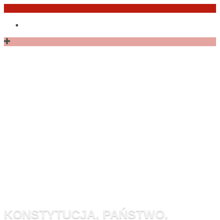
Przejdź
Po
do
angielsku
treści
Monitor
Konstytucyj
KONSTYTUCJA, PAŃSTWO,