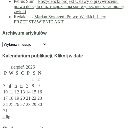
Petrus Sum
-
Prezydencki projekt Ustawy o przywróceniu
prawa do sądu oraz rozpoznania sprawy bez nieuzasadnionej
zwłoki
Redakcja
-
Marian Sworzeń. Prawo Wielkich Liter:
PRZEDSTAWIENIE AKT
Archiwum artykułów
Archiwum
artykułów
Kalendarium publikacji. Kliknij w datę
sierpień 2026
P
W
Ś
C
P
S
N
1
2
3
4
5
6
7
8
9
10
11
12
13
14
15
16
17
18
19
20
21
22
23
24
25
26
27
28
29
30
31
« lip