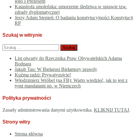
jego I Prezesem
Katastrofa smoleńska: umorzenie śledztwa w sprawie tzw.
zdrady dyplomatycznej
Jerzy Adam Stępień: O badaniu konstytucyjności Konstytucji
RP
Szukaj w witrynie
Szukaj:
List otwarty do Rzecznika Praw Obywatelskich Adama
Bodnara
Jakub Tau: W Biełarusi Biełamory prawdy
Kuźma radzi: Prywatyzujcie!
Włodzimierz Wróbel (na FB): Warto wiedzieć, jak to jest z
tymi mandatami np. w Niemczech
Polityka prywatności
Zasady administrowania danymi użytkownika.
KLIKNIJ TUTAJ
.
Strony witry
Strona główna