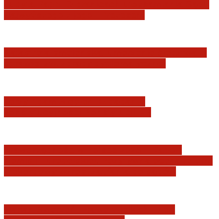
Judyta Papp: O granicach utożsamiania Sądu
Najwyższego z jego I Prezesem
Katastrofa smoleńska: umorzenie śledztwa w
sprawie tzw. zdrady dyplomatycznej
Jerzy Adam Stępień: O badaniu
konstytucyjności Konstytucji RP
Praworządność w Polsce 2026 – Raport
Komisji Europejskiej. Pozytywna ocena reform
i rekordowy wzrost zaufania do sądów
Marian Sworzeń. Prawo Wielkich Liter: