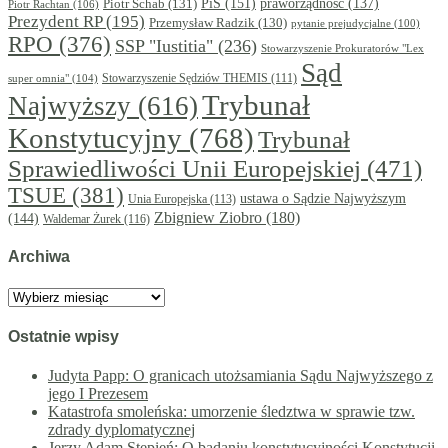
PiS
(151)
Piotr Schab
(131)
praworządność
(137)
Piotr Rachtan
(106)
Prezydent RP
(195)
Przemysław Radzik
(130)
pytanie prejudycjalne
(100)
RPO
(376)
SSP "Iustitia"
(236)
Stowarzyszenie Prokuratorów "Lex
Sąd
super omnia"
(104)
Stowarzyszenie Sędziów THEMIS
(111)
Trybunał
Najwyższy
(616)
Konstytucyjny
(768)
Trybunał
Sprawiedliwości Unii Europejskiej
(471)
TSUE
(381)
ustawa o Sądzie Najwyższym
Unia Europejska
(113)
Zbigniew Ziobro
(180)
(144)
Waldemar Żurek
(116)
Archiwa
Archiwa
Ostatnie wpisy
Judyta Papp: O granicach utożsamiania Sądu Najwyższego z
jego I Prezesem
Katastrofa smoleńska: umorzenie śledztwa w sprawie tzw.
zdrady dyplomatycznej
Jerzy Adam Stępień: O badaniu konstytucyjności Konstytucji