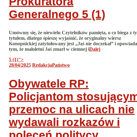
Prokuratora
Generalnego
5 (1)
Umówmy się, że niewielu Czytelników pamięta, o co biega z t
tytułem, dlatego śpieszę wyjaśnić, że oryginalny wiersz
Konopnickiej zatytułowany jest „Jaś nie doczekał” i opowiada
tym, że małoletni Jaś zmarł w ciemnej i
Dalej
5 (1)
">
28/04/2025
Redakcja
Państwo
Obywatele RP:
Policjantom stosujący
przemoc na ulicach nie
wydawali rozkazów i
poleceń politycy.