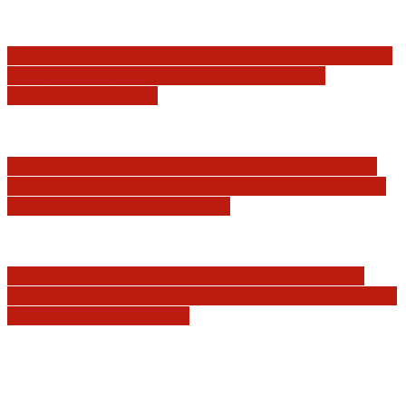
Sędziowie: Apelujemy do wszystkich organów
Państwa, w szczególności Prezydenta
Rzeczpospolitej…
Postępowanie dyscyplinarne w stosunku do
sędziów Jakuba Iwańca, Rafała Puchalskiego
oraz Przemysława Radzika
Tomasz Tadeusz Koncewicz: Czas „zdania
rachunków” nadchodzi. Pisane dla FIFA, UEFA
i PZPN oczywiście też