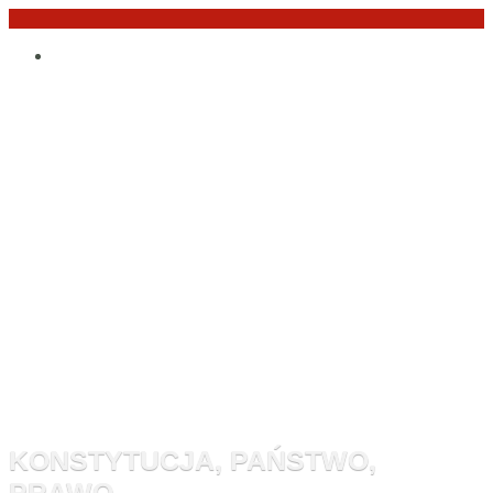
Przejdź
Po
do
angielsku
treści
Monitor
Konstytucyj
KONSTYTUCJA, PAŃSTWO,
PRAWO