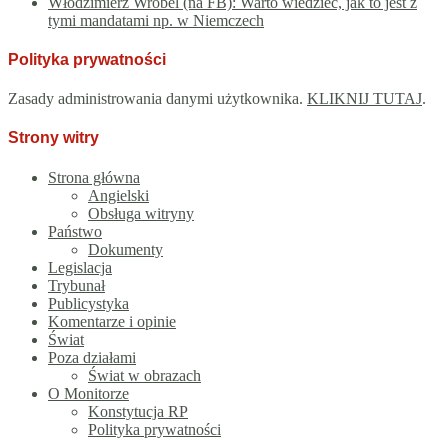
Włodzimierz Wróbel (na FB): Warto wiedzieć, jak to jest z
tymi mandatami np. w Niemczech
Polityka prywatności
Zasady administrowania danymi użytkownika.
KLIKNIJ TUTAJ
.
Strony witry
Strona główna
Angielski
Obsługa witryny
Państwo
Dokumenty
Legislacja
Trybunał
Publicystyka
Komentarze i opinie
Świat
Poza działami
Świat w obrazach
O Monitorze
Konstytucja RP
Polityka prywatności