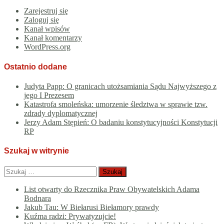
Zarejestruj się
Zaloguj się
Kanał wpisów
Kanał komentarzy
WordPress.org
Ostatnio dodane
Judyta Papp: O granicach utożsamiania Sądu Najwyższego z
jego I Prezesem
Katastrofa smoleńska: umorzenie śledztwa w sprawie tzw.
zdrady dyplomatycznej
Jerzy Adam Stępień: O badaniu konstytucyjności Konstytucji
RP
Szukaj w witrynie
Szukaj:
List otwarty do Rzecznika Praw Obywatelskich Adama
Bodnara
Jakub Tau: W Biełarusi Biełamory prawdy
Kuźma radzi: Prywatyzujcie!