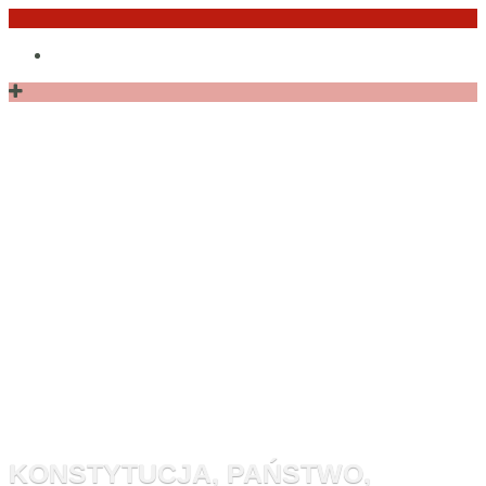
Przejdź
Po
do
angielsku
treści
Monitor
Konstytucyj
KONSTYTUCJA, PAŃSTWO,