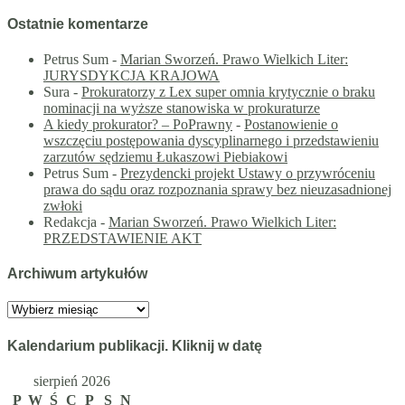
Ostatnie komentarze
Petrus Sum
-
Marian Sworzeń. Prawo Wielkich Liter:
JURYSDYKCJA KRAJOWA
Sura
-
Prokuratorzy z Lex super omnia krytycznie o braku
nominacji na wyższe stanowiska w prokuraturze
A kiedy prokurator? – PoPrawny
-
Postanowienie o
wszczęciu postępowania dyscyplinarnego i przedstawieniu
zarzutów sędziemu Łukaszowi Piebiakowi
Petrus Sum
-
Prezydencki projekt Ustawy o przywróceniu
prawa do sądu oraz rozpoznania sprawy bez nieuzasadnionej
zwłoki
Redakcja
-
Marian Sworzeń. Prawo Wielkich Liter:
PRZEDSTAWIENIE AKT
Archiwum artykułów
Archiwum
artykułów
Kalendarium publikacji. Kliknij w datę
sierpień 2026
P
W
Ś
C
P
S
N