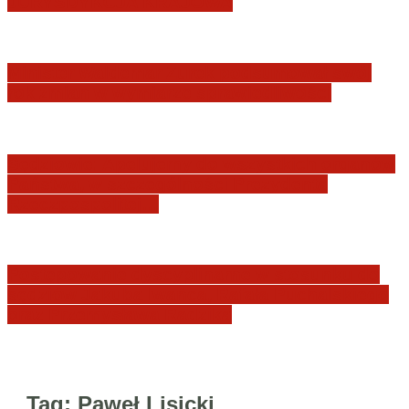
JURYSDYKCJA KRAJOWA
Minister Waldemar Żurek podsumował swój
rok zmian w wymiarze sprawiedliwości
Sędziowie: Apelujemy do wszystkich organów
Państwa, w szczególności Prezydenta
Rzeczpospolitej…
Postępowanie dyscyplinarne w stosunku do
sędziów Jakuba Iwańca, Rafała Puchalskiego
oraz Przemysława Radzika
Tag:
Paweł Lisicki