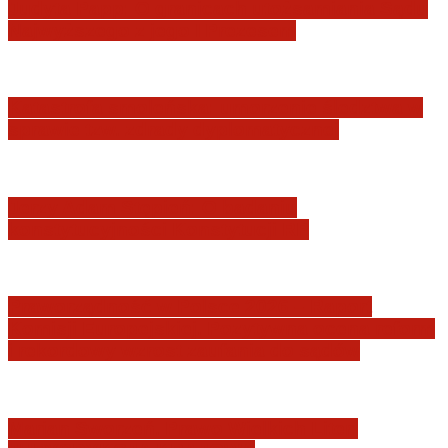
Judyta Papp: O granicach utożsamiania Sądu
Najwyższego z jego I Prezesem
Katastrofa smoleńska: umorzenie śledztwa w
sprawie tzw. zdrady dyplomatycznej
Jerzy Adam Stępień: O badaniu
konstytucyjności Konstytucji RP
Praworządność w Polsce 2026 – Raport
Komisji Europejskiej. Pozytywna ocena reform
i rekordowy wzrost zaufania do sądów
Marian Sworzeń. Prawo Wielkich Liter: