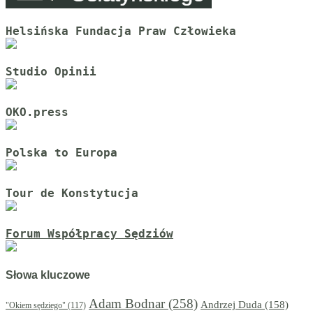
Helsińska Fundacja Praw Człowieka
Studio Opinii
OKO.press
Polska to Europa
Tour de Konstytucja
Forum Współpracy Sędziów
Słowa kluczowe
Adam Bodnar
(258)
Andrzej Duda
(158)
"Okiem sędziego"
(117)