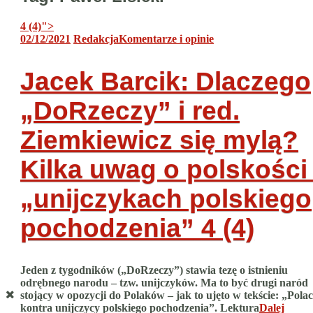
4 (4)
">
02/12/2021
Redakcja
Komentarze i opinie
Jacek Barcik: Dlaczego
„DoRzeczy” i red.
Ziemkiewicz się mylą?
Kilka uwag o polskości 
„unijczykach polskiego
pochodzenia”
4 (4)
Jeden z tygodników („DoRzeczy”) stawia tezę o istnieniu
odrębnego narodu – tzw. unijczyków. Ma to być drugi naród
stojący w opozycji do Polaków – jak to ujęto w tekście: „Pola
kontra unijczycy polskiego pochodzenia”. Lektura
Dalej