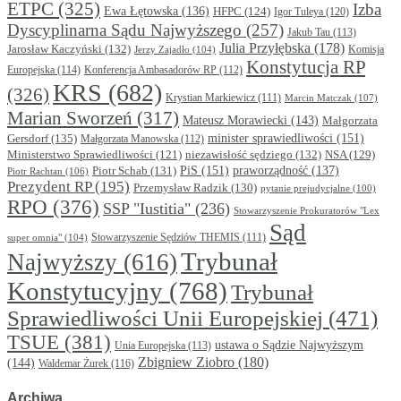
ETPC
(325)
Izba
Ewa Łętowska
(136)
HFPC
(124)
Igor Tuleya
(120)
Dyscyplinarna Sądu Najwyższego
(257)
Jakub Tau
(113)
Julia Przyłębska
(178)
Jarosław Kaczyński
(132)
Komisja
Jerzy Zajadło
(104)
Konstytucja RP
Europejska
(114)
Konferencja Ambasadorów RP
(112)
KRS
(682)
(326)
Krystian Markiewicz
(111)
Marcin Matczak
(107)
Marian Sworzeń
(317)
Mateusz Morawiecki
(143)
Małgorzata
minister sprawiedliwości
(151)
Gersdorf
(135)
Małgorzata Manowska
(112)
niezawisłość sędziego
(132)
NSA
(129)
Ministerstwo Sprawiedliwości
(121)
PiS
(151)
Piotr Schab
(131)
praworządność
(137)
Piotr Rachtan
(106)
Prezydent RP
(195)
Przemysław Radzik
(130)
pytanie prejudycjalne
(100)
RPO
(376)
SSP "Iustitia"
(236)
Stowarzyszenie Prokuratorów "Lex
Sąd
super omnia"
(104)
Stowarzyszenie Sędziów THEMIS
(111)
Trybunał
Najwyższy
(616)
Konstytucyjny
(768)
Trybunał
Sprawiedliwości Unii Europejskiej
(471)
TSUE
(381)
ustawa o Sądzie Najwyższym
Unia Europejska
(113)
Zbigniew Ziobro
(180)
(144)
Waldemar Żurek
(116)
Archiwa