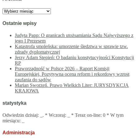
Archiwa
Ostatnie wpisy
Judyta Papp: O granicach utożsamiania Sądu Najwyższego z
jego I Prezesem
Katastrofa smoleńska: umorzenie śledztwa w sprawie tzw.
zdrady dyplomatycznej
Jerzy Adam Stępień: O badaniu konstytucyjności Konstytucji
RP
Praworządność w Polsce 2026 – Raport Komisji
Europejskiej. Pozytywna ocena reform i rekordowy wzrost
zaufania do sądów
Marian Sworzeń. Prawo Wielkich Liter: JURYSDYKCJA
KRAJOWA
statystyka
Odwiedzin dzisiaj:
_
. * Wczoraj:
_
* Teraz on-line: 0 * W tym
miesiącu:
_
Administracja