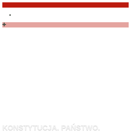
Przejdź
Po
do
angielsku
treści
Monitor
Konstytucyj
KONSTYTUCJA, PAŃSTWO,