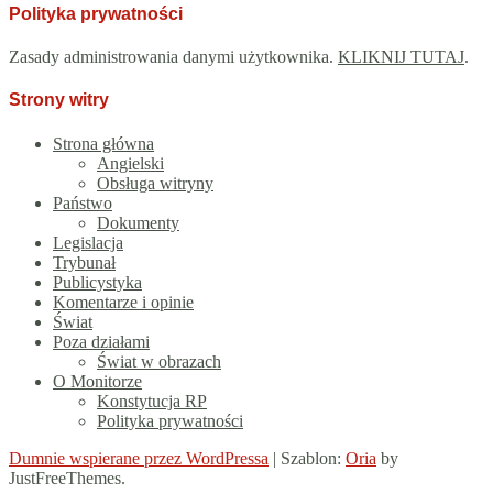
Polityka prywatności
Zasady administrowania danymi użytkownika.
KLIKNIJ TUTAJ
.
Strony witry
Strona główna
Angielski
Obsługa witryny
Państwo
Dokumenty
Legislacja
Trybunał
Publicystyka
Komentarze i opinie
Świat
Poza działami
Świat w obrazach
O Monitorze
Konstytucja RP
Polityka prywatności
Dumnie wspierane przez WordPressa
|
Szablon:
Oria
by
JustFreeThemes.