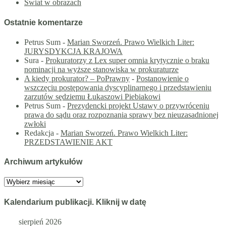
Świat w obrazach
Ostatnie komentarze
Petrus Sum
-
Marian Sworzeń. Prawo Wielkich Liter:
JURYSDYKCJA KRAJOWA
Sura
-
Prokuratorzy z Lex super omnia krytycznie o braku
nominacji na wyższe stanowiska w prokuraturze
A kiedy prokurator? – PoPrawny
-
Postanowienie o
wszczęciu postępowania dyscyplinarnego i przedstawieniu
zarzutów sędziemu Łukaszowi Piebiakowi
Petrus Sum
-
Prezydencki projekt Ustawy o przywróceniu
prawa do sądu oraz rozpoznania sprawy bez nieuzasadnionej
zwłoki
Redakcja
-
Marian Sworzeń. Prawo Wielkich Liter:
PRZEDSTAWIENIE AKT
Archiwum artykułów
Archiwum
artykułów
Kalendarium publikacji. Kliknij w datę
sierpień 2026