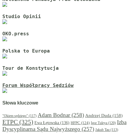
Studio Opinii
OKO.press
Polska to Europa
Tour de Konstytucja
Forum Współpracy Sędziów
Słowa kluczowe
Adam Bodnar
(258)
Andrzej Duda
(158)
"Okiem sędziego"
(117)
ETPC
(325)
Izba
Ewa Łętowska
(136)
HFPC
(124)
Igor Tuleya
(120)
Dyscyplinarna Sądu Najwyższego
(257)
Jakub Tau
(113)