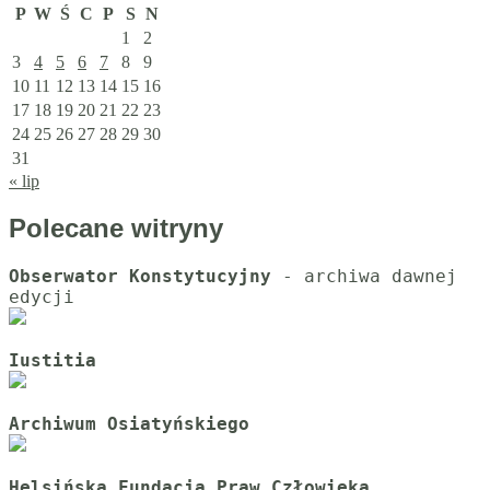
P
W
Ś
C
P
S
N
1
2
3
4
5
6
7
8
9
10
11
12
13
14
15
16
17
18
19
20
21
22
23
24
25
26
27
28
29
30
31
« lip
Polecane witryny
Obserwator Konstytucyjny
 - archiwa dawnej 
Iustitia
Archiwum Osiatyńskiego
Helsińska Fundacja Praw Człowieka