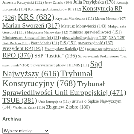
Julia Przyłębska
(178)
Jarosław Kaczyński
(132)
Komisja
Jerzy Zajadło
(104)
Konstytucja RP
Europejska
(114)
Konferencja Ambasadorów RP
(112)
KRS
(682)
(326)
Krystian Markiewicz
(111)
Marcin Matczak
(107)
Marian Sworzeń
(317)
Mateusz Morawiecki
(143)
Małgorzata
minister sprawiedliwości
(151)
Gersdorf
(135)
Małgorzata Manowska
(112)
niezawisłość sędziego
(132)
NSA
(129)
Ministerstwo Sprawiedliwości
(121)
PiS
(151)
Piotr Schab
(131)
praworządność
(137)
Piotr Rachtan
(106)
Prezydent RP
(195)
Przemysław Radzik
(130)
pytanie prejudycjalne
(100)
RPO
(376)
SSP "Iustitia"
(236)
Stowarzyszenie Prokuratorów "Lex
Sąd
super omnia"
(104)
Stowarzyszenie Sędziów THEMIS
(111)
Trybunał
Najwyższy
(616)
Konstytucyjny
(768)
Trybunał
Sprawiedliwości Unii Europejskiej
(471)
TSUE
(381)
ustawa o Sądzie Najwyższym
Unia Europejska
(113)
Zbigniew Ziobro
(180)
(144)
Waldemar Żurek
(116)
Archiwa
Archiwa