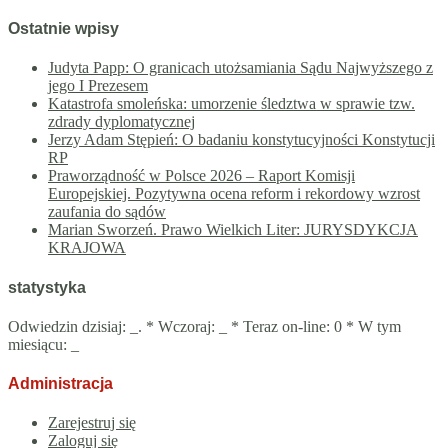
Ostatnie wpisy
Judyta Papp: O granicach utożsamiania Sądu Najwyższego z
jego I Prezesem
Katastrofa smoleńska: umorzenie śledztwa w sprawie tzw.
zdrady dyplomatycznej
Jerzy Adam Stępień: O badaniu konstytucyjności Konstytucji
RP
Praworządność w Polsce 2026 – Raport Komisji
Europejskiej. Pozytywna ocena reform i rekordowy wzrost
zaufania do sądów
Marian Sworzeń. Prawo Wielkich Liter: JURYSDYKCJA
KRAJOWA
statystyka
Odwiedzin dzisiaj:
_
. * Wczoraj:
_
* Teraz on-line: 0 * W tym
miesiącu:
_
Administracja
Zarejestruj się
Zaloguj się