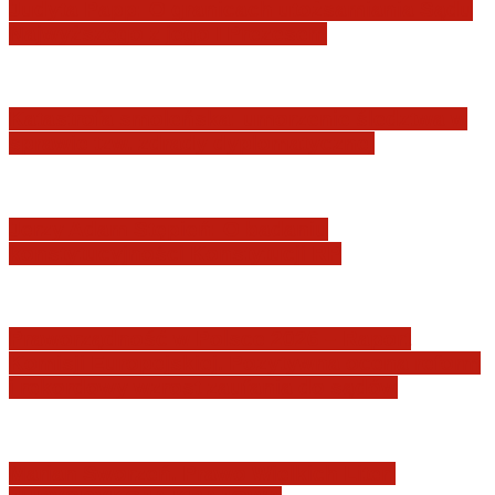
Judyta Papp: O granicach utożsamiania Sądu
Najwyższego z jego I Prezesem
Katastrofa smoleńska: umorzenie śledztwa w
sprawie tzw. zdrady dyplomatycznej
Jerzy Adam Stępień: O badaniu
konstytucyjności Konstytucji RP
Praworządność w Polsce 2026 – Raport
Komisji Europejskiej. Pozytywna ocena reform
i rekordowy wzrost zaufania do sądów
Marian Sworzeń. Prawo Wielkich Liter: