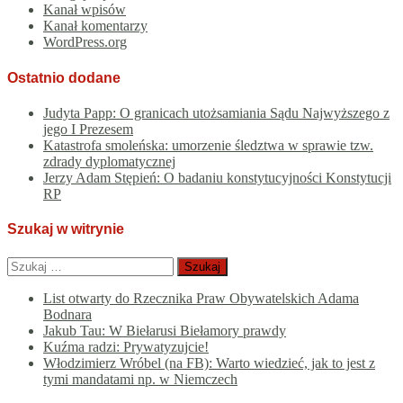
Kanał wpisów
Kanał komentarzy
WordPress.org
Ostatnio dodane
Judyta Papp: O granicach utożsamiania Sądu Najwyższego z
jego I Prezesem
Katastrofa smoleńska: umorzenie śledztwa w sprawie tzw.
zdrady dyplomatycznej
Jerzy Adam Stępień: O badaniu konstytucyjności Konstytucji
RP
Szukaj w witrynie
Szukaj:
List otwarty do Rzecznika Praw Obywatelskich Adama
Bodnara
Jakub Tau: W Biełarusi Biełamory prawdy
Kuźma radzi: Prywatyzujcie!
Włodzimierz Wróbel (na FB): Warto wiedzieć, jak to jest z
tymi mandatami np. w Niemczech