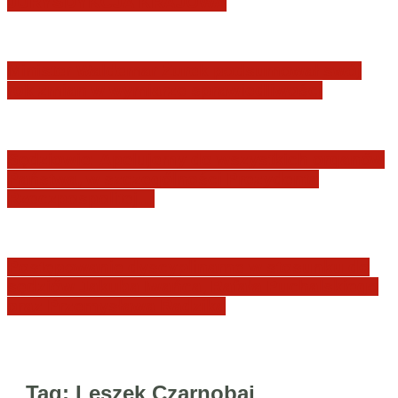
JURYSDYKCJA KRAJOWA
Minister Waldemar Żurek podsumował swój
rok zmian w wymiarze sprawiedliwości
Sędziowie: Apelujemy do wszystkich organów
Państwa, w szczególności Prezydenta
Rzeczpospolitej…
Postępowanie dyscyplinarne w stosunku do
sędziów Jakuba Iwańca, Rafała Puchalskiego
oraz Przemysława Radzika
Tag:
Leszek Czarnobaj