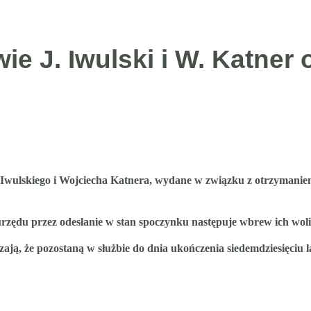
e J. Iwulski i W. Katner
Iwulskiego i Wojciecha Katnera, wydane w związku z otrzymaniem
 urzędu przez odesłanie w stan spoczynku następuje wbrew ich wol
ją, że pozostaną w służbie do dnia ukończenia siedemdziesięciu l