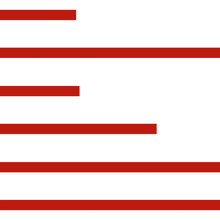
i Konstytucji RP
Europejskiej. Pozytywna ocena reform i rekord
YSDYKCJA KRAJOWA
zmian w wymiarze sprawiedliwości
Państwa, w szczególności Prezydenta Rzeczposp
dziów Jakuba Iwańca, Rafała Puchalskiego oraz