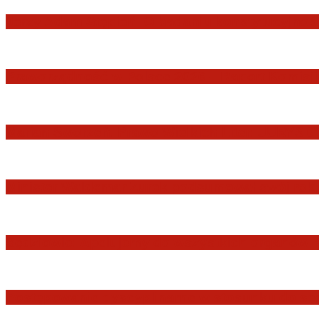
Jerzy Adam Stępień: O badaniu konstytucyjnośc
Praworządność w Polsce 2026 – Raport Komisji 
Marian Sworzeń. Prawo Wielkich Liter: JUR
Minister Waldemar Żurek podsumował swój rok 
Sędziowie: Apelujemy do wszystkich organów 
Postępowanie dyscyplinarne w stosunku do sę