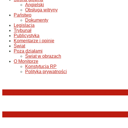
Angielski
Obsługa witryny
Państwo
Dokumenty
Legislacja
Trybunał
Publicystyka
Komentarze i opinie
Świat
Poza działami
Świat w obrazach
O Monitorze
Konstytucja RP
Polityka prywatności
Judyta Papp: O granicach utożsamiania Sądu N
Katastrofa smoleńska: umorzenie śledztwa w sp