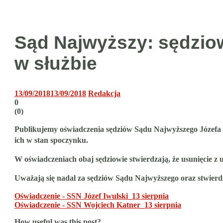
Sąd Najwyższy: sędziowi
w służbie
13/09/2018
13/09/2018
Redakcja
0
(
0
)
Publikujemy oświadczenia sędziów Sądu Najwyższego Józefa 
ich w stan spoczynku.
W oświadczeniach obaj sędziowie stwierdzają, że usunięcie z
Uważają się nadal za sędziów Sądu Najwyższego oraz stwierdza
Oświadczenie - SSN Józef Iwulski_13 sierpnia
Oświadczenie - SSN Wojciech Katner_13 sierpnia
How useful was this post?