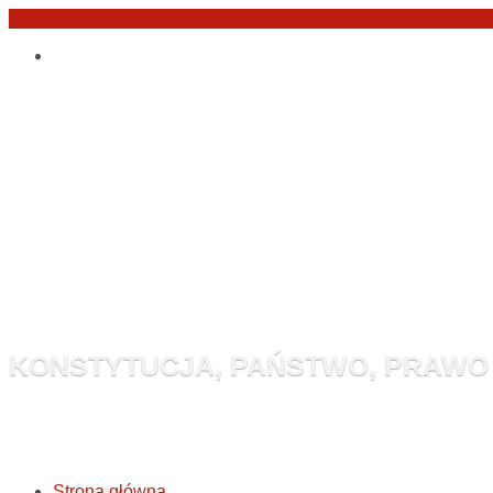
Przejdź
Po
do
angielsku
treści
Monitor Kon
KONSTYTUCJA, PAŃSTWO, PRAWO
Strona główna