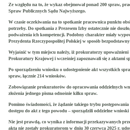
Ze względu na to, że wykaz obejmował ponad 200 spraw, prac
Spraw Publicznych Sądu Najwyższego.
W czasie oczekiwania na to spotkanie pracownica punktu obsł
potrzeby. Do spotkania z Prezesem Izby ostatecznie nie dos
podważenia ich kompetencji. Podobny charakter miały wypow
Prezydenta Rzeczypospolitej Polskiej w sposób bezpodstawny w
Wyjaśnić w tym miejscu należy, iż prokuratorzy upoważnien
Prokuratury Krajowej i wcześniej zapoznawali się z aktami 
Po sporządzeniu wniosku o udostępnienie akt wszystkich spra
spraw, łącznie 214 wniosków.
Zobowiązanie prokuratorów do opracowania oddzielnych wnio
złożenia jednego pisma odnośnie kilku spraw.
Pomimo świadomości, że żądanie takiego trybu postępowania
dostępu do akt z tego powodu – sporządzili oddzielne wnioski 
Nie jest prawdą, co wynika z informacji przekazywanych przez
akta nie zostały prokuratorom w dniu 30 czerwca 2025 r. udo