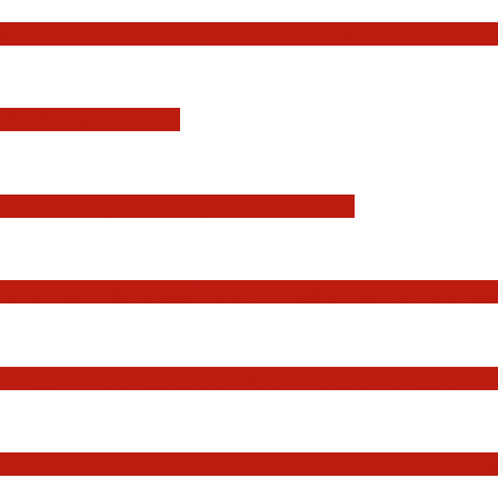
Europejskiej. Pozytywna ocena reform i rekord
YSDYKCJA KRAJOWA
zmian w wymiarze sprawiedliwości
Państwa, w szczególności Prezydenta Rzeczposp
dziów Jakuba Iwańca, Rafała Puchalskiego oraz
nków” nadchodzi. Pisane dla FIFA, UEFA i PZPN