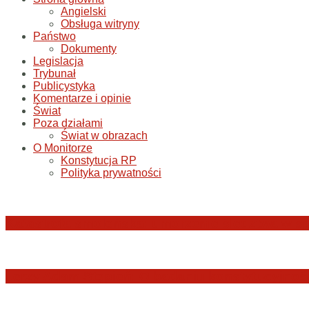
Angielski
Obsługa witryny
Państwo
Dokumenty
Legislacja
Trybunał
Publicystyka
Komentarze i opinie
Świat
Poza działami
Świat w obrazach
O Monitorze
Konstytucja RP
Polityka prywatności
Katastrofa smoleńska: umorzenie śledztwa w sp
Jerzy Adam Stępień: O badaniu konstytucyjnośc