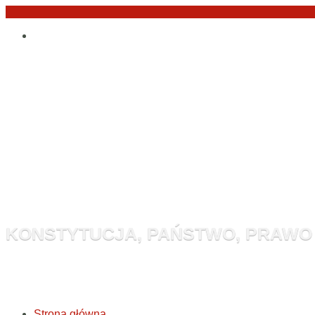
Przejdź
Po
do
angielsku
treści
Monitor Kon
KONSTYTUCJA, PAŃSTWO, PRAWO
Strona główna