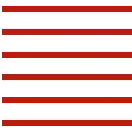
Praworządność w Polsce 2026 – Raport Komisji 
Marian Sworzeń. Prawo Wielkich Liter: JUR
Minister Waldemar Żurek podsumował swój rok 
Sędziowie: Apelujemy do wszystkich organów 
Postępowanie dyscyplinarne w stosunku do sę
Tomasz Tadeusz Koncewicz: Czas „zdania rachu