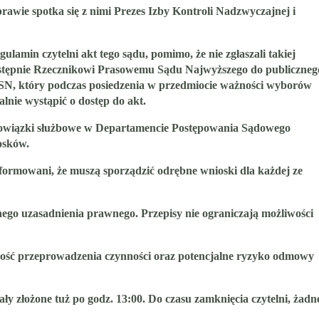
wie spotka się z nimi Prezes Izby Kontroli Nadzwyczajnej i
min czytelni akt tego sądu, pomimo, że nie zgłaszali takiej
 następnie Rzecznikowi Prasowemu Sądu Najwyższego do publiczneg
 SN, który podczas posiedzenia w przedmiocie ważności wyborów
lnie wystąpić o dostęp do akt.
obowiązki służbowe w Departamencie Postępowania Sądowego
osków.
nformowani, że muszą sporządzić odrębne wnioski dla każdej ze
go uzasadnienia prawnego. Przepisy nie ograniczają możliwości
zność przeprowadzenia czynności oraz potencjalne ryzyko odmowy
ły złożone tuż po godz. 13:00. Do czasu zamknięcia czytelni, żadn