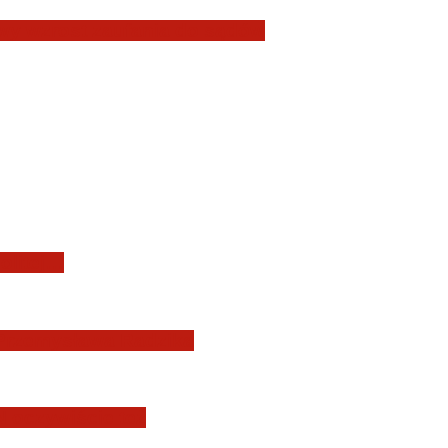
owy wzrost zaufania do sądów
olitej…
 Przemysława Radzika
 oczywiście też