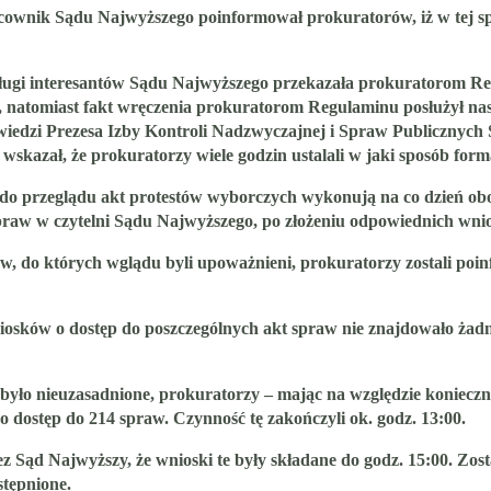
ownik Sądu Najwyższego poinformował prokuratorów, iż w tej spra
ugi interesantów Sądu Najwyższego przekazała prokuratorom Regula
zło, natomiast fakt wręczenia prokuratorom Regulaminu posłużył
iedzi Prezesa Izby Kontroli Nadzwyczajnej i Spraw Publicznych
skazał, że prokuratorzy wiele godzin ustalali w jaki sposób forma
i do przeglądu akt protestów wyborczych wykonują na co dzień 
spraw w czytelni Sądu Najwyższego, po złożeniu odpowiednich wni
w, do których wglądu byli upoważnieni, prokuratorzy zostali poi
sków o dostęp do poszczególnych akt spraw nie znajdowało żadne
 było nieuzasadnione, prokuratorzy – mając na względzie koniec
o dostęp do 214 spraw. Czynność tę zakończyli ok. godz. 13:00.
 Sąd Najwyższy, że wnioski te były składane do godz. 15:00. Zosta
stępnione.