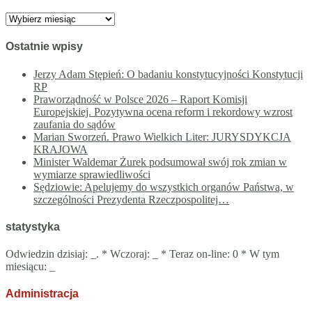
Archiwa
Ostatnie wpisy
Jerzy Adam Stępień: O badaniu konstytucyjności Konstytucji
RP
Praworządność w Polsce 2026 – Raport Komisji
Europejskiej. Pozytywna ocena reform i rekordowy wzrost
zaufania do sądów
Marian Sworzeń. Prawo Wielkich Liter: JURYSDYKCJA
KRAJOWA
Minister Waldemar Żurek podsumował swój rok zmian w
wymiarze sprawiedliwości
Sędziowie: Apelujemy do wszystkich organów Państwa, w
szczególności Prezydenta Rzeczpospolitej…
statystyka
Odwiedzin dzisiaj:
_
. * Wczoraj:
_
* Teraz on-line: 0 * W tym
miesiącu:
_
Administracja