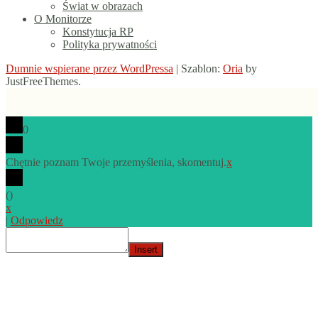
Świat w obrazach
O Monitorze
Konstytucja RP
Polityka prywatności
Dumnie wspierane przez WordPressa
|
Szablon:
Oria
by
JustFreeThemes.
0
Chętnie poznam Twoje przemyślenia, skomentuj.
x
(
)
x
|
Odpowiedz
Insert