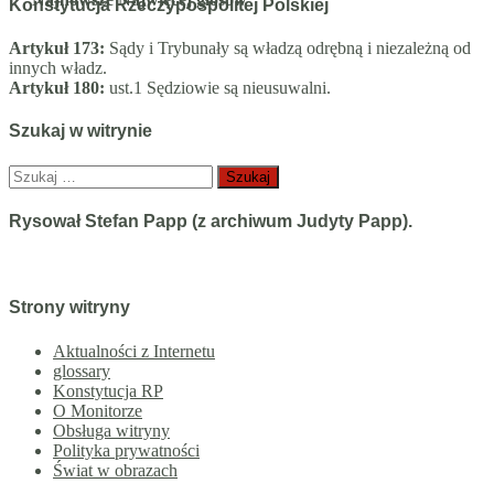
Konstytucja Rzeczypospolitej Polskiej
Artykuł 173:
Sądy i Trybunały są władzą odrębną i niezależną od
innych władz.
Artykuł 180:
ust.1 Sędziowie są nieusuwalni.
Szukaj w witrynie
Szukaj:
Rysował Stefan Papp (z archiwum Judyty Papp).
Strony witryny
Aktualności z Internetu
glossary
Konstytucja RP
O Monitorze
Obsługa witryny
Polityka prywatności
Świat w obrazach