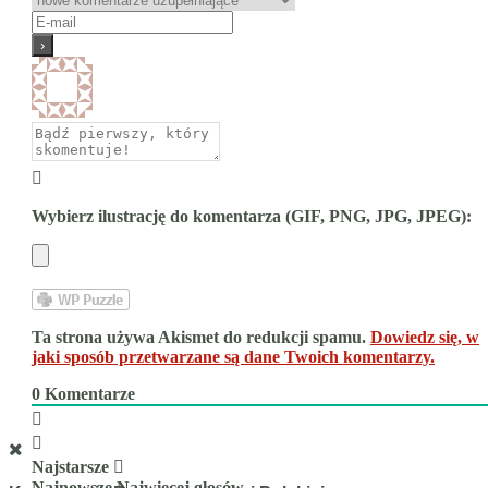
Wybierz ilustrację do komentarza (GIF, PNG, JPG, JPEG):
Ta strona używa Akismet do redukcji spamu.
Dowiedz się, w
jaki sposób przetwarzane są dane Twoich komentarzy.
0
Komentarze
Najstarsze
Najnowsze
Najwięcej głosów