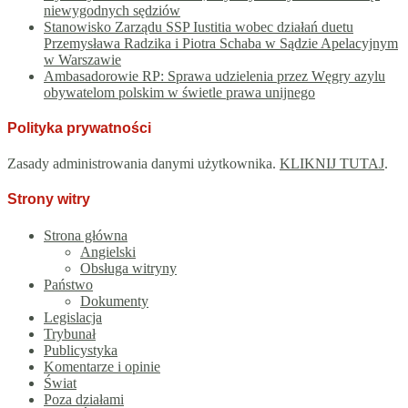
niewygodnych sędziów
Stanowisko Zarządu SSP Iustitia wobec działań duetu
Przemysława Radzika i Piotra Schaba w Sądzie Apelacyjnym
w Warszawie
Ambasadorowie RP: Sprawa udzielenia przez Węgry azylu
obywatelom polskim w świetle prawa unijnego
Polityka prywatności
Zasady administrowania danymi użytkownika.
KLIKNIJ TUTAJ
.
Strony witry
Strona główna
Angielski
Obsługa witryny
Państwo
Dokumenty
Legislacja
Trybunał
Publicystyka
Komentarze i opinie
Świat
Poza działami