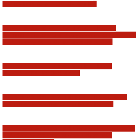
konstytucyjności Konstytucji RP
Praworządność w Polsce 2026 – Raport
Komisji Europejskiej. Pozytywna ocena reform
i rekordowy wzrost zaufania do sądów
Marian Sworzeń. Prawo Wielkich Liter:
JURYSDYKCJA KRAJOWA
Minister Waldemar Żurek podsumował swój
rok zmian w wymiarze sprawiedliwości
Sędziowie: Apelujemy do wszystkich organów
Państwa, w szczególności Prezydenta