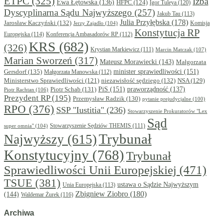
ETPC
(325)
Izba
Ewa Łętowska
(136)
HFPC
(124)
Igor Tuleya
(120)
Dyscyplinarna Sądu Najwyższego
(257)
Jakub Tau
(113)
Julia Przyłębska
(178)
Jarosław Kaczyński
(132)
Komisja
Jerzy Zajadło
(104)
Konstytucja RP
Europejska
(114)
Konferencja Ambasadorów RP
(112)
KRS
(682)
(326)
Krystian Markiewicz
(111)
Marcin Matczak
(107)
Marian Sworzeń
(317)
Mateusz Morawiecki
(143)
Małgorzata
minister sprawiedliwości
(151)
Gersdorf
(135)
Małgorzata Manowska
(112)
niezawisłość sędziego
(132)
NSA
(129)
Ministerstwo Sprawiedliwości
(121)
PiS
(151)
Piotr Schab
(131)
praworządność
(137)
Piotr Rachtan
(106)
Prezydent RP
(195)
Przemysław Radzik
(130)
pytanie prejudycjalne
(100)
RPO
(376)
SSP "Iustitia"
(236)
Stowarzyszenie Prokuratorów "Lex
Sąd
super omnia"
(104)
Stowarzyszenie Sędziów THEMIS
(111)
Trybunał
Najwyższy
(615)
Konstytucyjny
(768)
Trybunał
Sprawiedliwości Unii Europejskiej
(471)
TSUE
(381)
ustawa o Sądzie Najwyższym
Unia Europejska
(113)
Zbigniew Ziobro
(180)
(144)
Waldemar Żurek
(116)
Archiwa