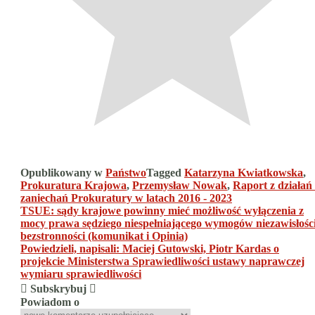
Opublikowany w
Państwo
Tagged
Katarzyna Kwiatkowska
,
Prokuratura Krajowa
,
Przemysław Nowak
,
Raport z działań 
zaniechań Prokuratury w latach 2016 - 2023
Nawigacja
TSUE: sądy krajowe powinny mieć możliwość wyłączenia z
mocy prawa sędziego niespełniającego wymogów niezawisłości
wpisu
bezstronności (komunikat i Opinia)
Powiedzieli, napisali: Maciej Gutowski, Piotr Kardas o
projekcie Ministerstwa Sprawiedliwości ustawy naprawczej
wymiaru sprawiedliwości
Subskrybuj
Powiadom o