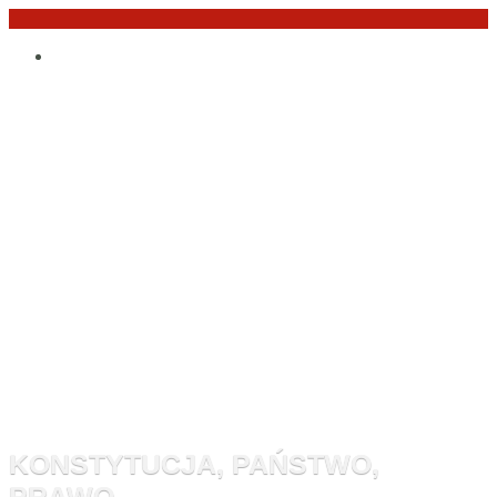
Przejdź
Po
do
angielsku
treści
Monitor
Konstytucyj
KONSTYTUCJA, PAŃSTWO,
PRAWO