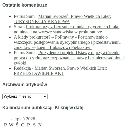
Ostatnie komentarze
Petrus Sum
-
Marian Sworzeń. Prawo Wielkich Liter:
JURYSDYKCJA KRAJOWA
Sura
-
Prokuratorzy z Lex super omnia krytycznie o braku
nominacji na wyższe stanowiska w prokuraturze
A kiedy prokurator? – PoPrawny
-
Postanowienie o
wszczęciu postępowania dyscyplinarnego i przedstawieniu
zarzutów sędziemu Łukaszowi Piebiakowi
Petrus Sum
-
Prezydencki projekt Ustawy o przywróceniu
prawa do sądu oraz rozpoznania sprawy bez nieuzasadnionej
zwłoki
Redakcja
-
Marian Sworzeń. Prawo Wielkich Liter:
PRZEDSTAWIENIE AKT
Archiwum artykułów
Archiwum
artykułów
Kalendarium publikacji. Kliknij w datę
sierpień 2026
P
W
Ś
C
P
S
N