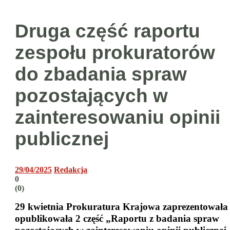
Druga część raportu
zespołu prokuratorów
do zbadania spraw
pozostających w
zainteresowaniu opinii
publicznej
29/04/2025
Redakcja
0
(
0
)
29 kwietnia Prokuratura Krajowa zaprezentowała 
opublikowała 2 część „Raportu z badania spraw