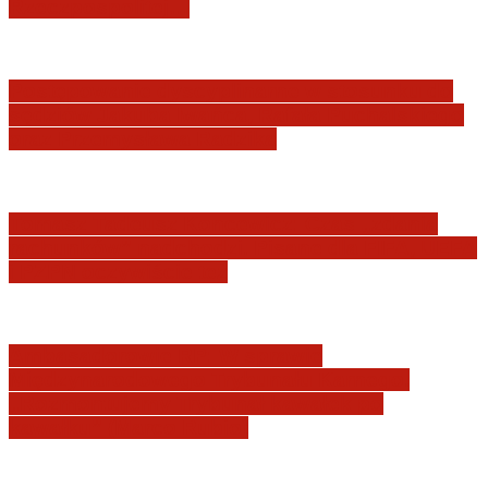
Rzeczpospolitej…
Postępowanie dyscyplinarne w stosunku do
sędziów Jakuba Iwańca, Rafała Puchalskiego
oraz Przemysława Radzika
Tomasz Tadeusz Koncewicz: Czas „zdania
rachunków” nadchodzi. Pisane dla FIFA, UEFA
i PZPN oczywiście też
Ambasadorowie RP: W sprawie
Międzynarodowego Trybunału Karnego.
„Rozmontujemy Trybunał kawałek po
kawałku” (Marco Rubio)