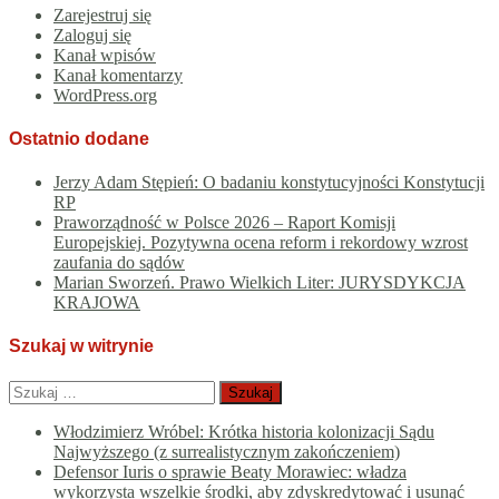
Zarejestruj się
Zaloguj się
Kanał wpisów
Kanał komentarzy
WordPress.org
Ostatnio dodane
Jerzy Adam Stępień: O badaniu konstytucyjności Konstytucji
RP
Praworządność w Polsce 2026 – Raport Komisji
Europejskiej. Pozytywna ocena reform i rekordowy wzrost
zaufania do sądów
Marian Sworzeń. Prawo Wielkich Liter: JURYSDYKCJA
KRAJOWA
Szukaj w witrynie
Szukaj:
Włodzimierz Wróbel: Krótka historia kolonizacji Sądu
Najwyższego (z surrealistycznym zakończeniem)
Defensor Iuris o sprawie Beaty Morawiec: władza
wykorzysta wszelkie środki, aby zdyskredytować i usunąć