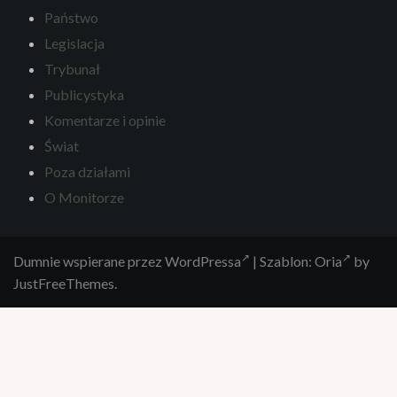
Państwo
Legislacja
Trybunał
Publicystyka
Komentarze i opinie
Świat
Poza działami
O Monitorze
Dumnie wspierane przez WordPressa
|
Szablon:
Oria
by
JustFreeThemes.