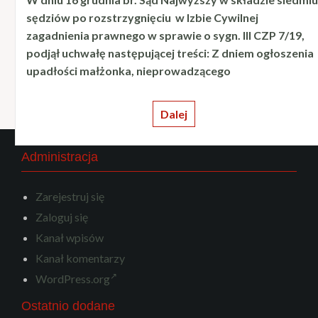
sędziów po rozstrzygnięciu w Izbie Cywilnej
zagadnienia prawnego w sprawie o sygn. III CZP 7/19,
podjął uchwałę następującej treści: Z dniem ogłoszenia
upadłości małżonka, nieprowadzącego
Dalej
Administracja
Zarejestruj się
Zaloguj się
Kanał wpisów
Kanał komentarzy
WordPress.org
Ostatnio dodane