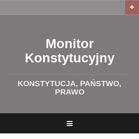
Przejdź
Po
do
angielsku
treści
Monitor
Konstytucyjny
KONSTYTUCJA, PAŃSTWO,
PRAWO