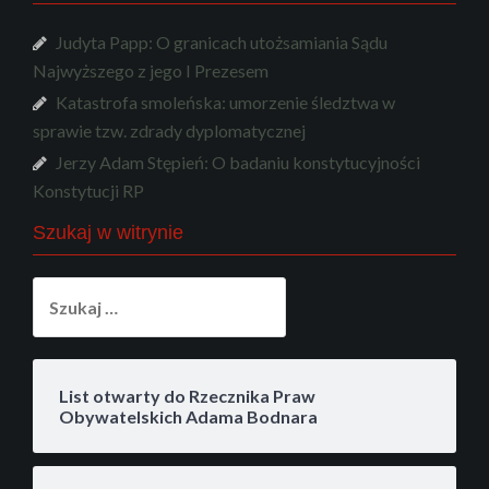
Judyta Papp: O granicach utożsamiania Sądu
Najwyższego z jego I Prezesem
Katastrofa smoleńska: umorzenie śledztwa w
sprawie tzw. zdrady dyplomatycznej
Jerzy Adam Stępień: O badaniu konstytucyjności
Konstytucji RP
Szukaj w witrynie
Szukaj:
List otwarty do Rzecznika Praw
Obywatelskich Adama Bodnara