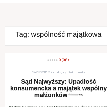
Tag:
wspólność majątkowa
0 (0)
">
16/12/2019
Redakcja
Dokumenty
Sąd Najwyższy: Upadłość
konsumencka a majątek wspólny
małżonków
0 (0)
​W dniu 16 grudnia br. Sąd Najwyższy w składzie siedmiu