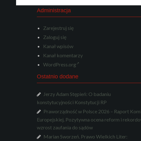
Administracja
Zarejestruj się
Zaloguj się
Kanał wpisów
Kanał komentarzy
WordPress.org
Ostatnio dodane
Jerzy Adam Stępień: O badaniu
konstytucyjności Konstytucji RP
Praworządność w Polsce 2026 – Raport Komi
Europejskiej. Pozytywna ocena reform i rekord
wzrost zaufania do sądów
Marian Sworzeń. Prawo Wielkich Liter: