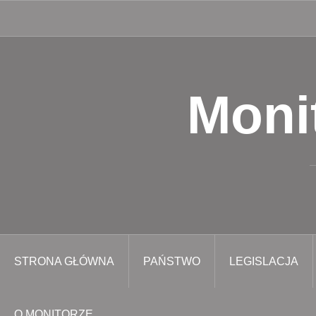
Przejdź
do
treści
Moni
STRONA GŁÓWNA
PAŃSTWO
LEGISLACJA
O MONITORZE