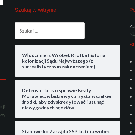
Szukaj w witrynie
Po
Szukaj:
Za
KL
St
Włodzimierz Wróbel: Krótka historia
kolonizacji Sądu Najwyższego (z
surrealistycznym zakończeniem)
Defensor Iuris o sprawie Beaty
Morawiec: władza wykorzysta wszelkie
środki, aby zdyskredytować i usunąć
sji
niewygodnych sędziów
owy
Stanowisko Zarządu SSP Iustitia wobec