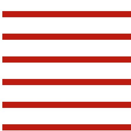
Praworządność w Polsce 2026 – Raport Komisji 
Marian Sworzeń. Prawo Wielkich Liter: JUR
Minister Waldemar Żurek podsumował swój rok 
Sędziowie: Apelujemy do wszystkich organów 
Postępowanie dyscyplinarne w stosunku do sę
Tomasz Tadeusz Koncewicz: Czas „zdania rachu