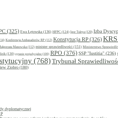
PC
(325)
Izba Dyscy
Ewa Łętowska
(136)
HFPC
(124)
Igor Tuleya
(120)
KRS
Konstytucja RP
(326)
14)
Konferencja Ambasadorów RP
(112)
minister sprawiedliwości
(151)
Ministerstwo Sprawiedli
ałgorzata Manowska
(112)
RPO
(376)
SSP "Iustitia"
(236)
dzik
(130)
pytanie prejudycjalne
(100)
stytucyjny
(768)
Trybunał Sprawiedliwośc
iew Ziobro
(180)
ady dyplomatycznej
RP