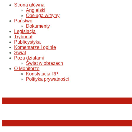
Strona główna
Angielski
Obsługa witryny
Państwo
Dokumenty
Legislacja
Trybunał
Publicystyka
Komentarze i opinie
Świat
Poza działami
Świat w obrazach
O Monitorze
Konstytucja RP
Polityka prywatności
Katastrofa smoleńska: umorzenie śledztwa w sp
Jerzy Adam Stępień: O badaniu konstytucyjnośc