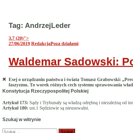
Tag:
AndrzejLeder
3.7 (20)
">
27/06/2019
Redakcja
Poza działami
Waldemar Sadowski: Pol
Esej o urządzaniu państwa i świata Tomasz Grabowski: „Precz
faszyzmu. To worek różnych cech systemu sprawowania wład
Konstytucja Rzeczypospolitej Polskiej
Artykuł 173:
Sądy i Trybunały są władzą odrębną i niezależną od in
Artykuł 180:
ust.1 Sędziowie są nieusuwalni.
Szukaj w witrynie
Szukaj: