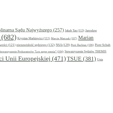
plinarna Sądu Najwyższego
(257)
Jarosław
Jakub Tau
(113)
(682)
Marian
Krystian Markiewicz
(111)
Marcin Matczak
(107)
niezawisłość sędziego
(132)
NSA
(129)
Piotr Schab
wości
(121)
Piotr Rachtan
(106)
Stowarzyszenie Prokuratorów "Lex super omnia"
(104)
Stowarzyszenie Sędziów THEMIS
i Unii Europejskiej
(471)
TSUE
(381)
Unia