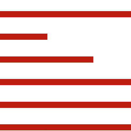
Europejskiej. Pozytywna ocena reform i rekord
YSDYKCJA KRAJOWA
zmian w wymiarze sprawiedliwości
Państwa, w szczególności Prezydenta Rzeczposp
dziów Jakuba Iwańca, Rafała Puchalskiego oraz
nków” nadchodzi. Pisane dla FIFA, UEFA i PZPN