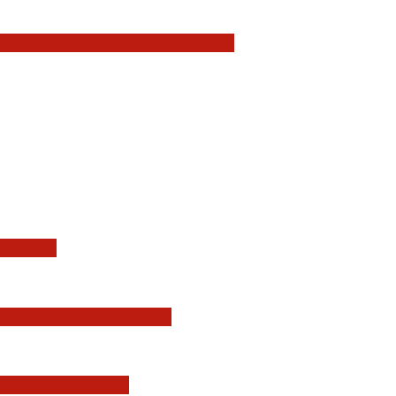
owy wzrost zaufania do sądów
olitej…
 Przemysława Radzika
 oczywiście też