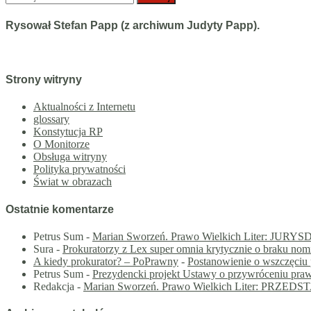
Rysował Stefan Papp (z archiwum Judyty Papp).
Strony witryny
Aktualności z Internetu
glossary
Konstytucja RP
O Monitorze
Obsługa witryny
Polityka prywatności
Świat w obrazach
Ostatnie komentarze
Petrus Sum
-
Marian Sworzeń. Prawo Wielkich Liter: J
Sura
-
Prokuratorzy z Lex super omnia krytycznie o braku nom
A kiedy prokurator? – PoPrawny
-
Postanowienie o wszczęciu 
Petrus Sum
-
Prezydencki projekt Ustawy o przywróceniu praw
Redakcja
-
Marian Sworzeń. Prawo Wielkich Liter: PRZE