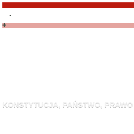
Przejdź
Po
do
angielsku
treści
Monitor Kon
KONSTYTUCJA, PAŃSTWO, PRAWO