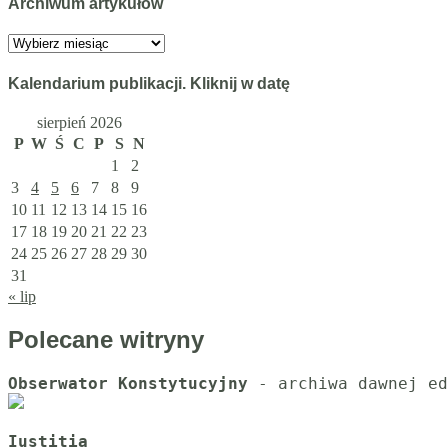
Archiwum artykułów
Archiwum
artykułów
Kalendarium publikacji. Kliknij w datę
sierpień 2026
P
W
Ś
C
P
S
N
1
2
3
4
5
6
7
8
9
10
11
12
13
14
15
16
17
18
19
20
21
22
23
24
25
26
27
28
29
30
31
« lip
Polecane witryny
Obserwator Konstytucyjny
Iustitia