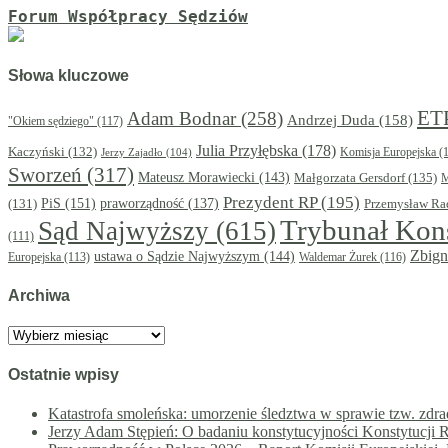
Forum Współpracy Sędziów
Słowa kluczowe
ET
Adam Bodnar
(258)
Andrzej Duda
(158)
"Okiem sędziego"
(117)
Julia Przyłębska
(178)
Kaczyński
(132)
Komisja Europejska
(1
Jerzy Zajadło
(104)
Sworzeń
(317)
Mateusz Morawiecki
(143)
Małgorzata Gersdorf
(135)
M
Prezydent RP
(195)
PiS
(151)
(131)
praworządność
(137)
Przemysław Ra
Trybunał Kon
Sąd Najwyższy
(615)
(111)
Zbign
ustawa o Sądzie Najwyższym
(144)
Europejska
(113)
Waldemar Żurek
(116)
Archiwa
Archiwa
Ostatnie wpisy
Katastrofa smoleńska: umorzenie śledztwa w sprawie tzw. zdr
Jerzy Adam Stępień: O badaniu konstytucyjności Konstytucji 