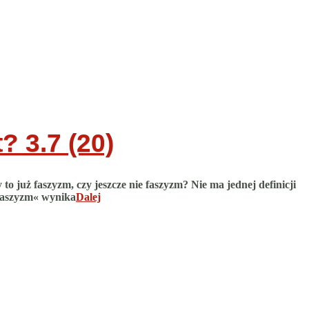
t?
3.7 (20)
 już faszyzm, czy jeszcze nie faszyzm? Nie ma jednej definicji
faszyzm« wynika
Dalej