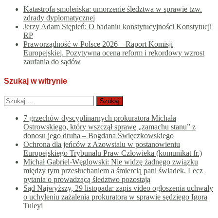
Katastrofa smoleńska: umorzenie śledztwa w sprawie tzw.
zdrady dyplomatycznej
Jerzy Adam Stępień: O badaniu konstytucyjności Konstytucji
RP
Praworządność w Polsce 2026 – Raport Komisji
Europejskiej. Pozytywna ocena reform i rekordowy wzrost
zaufania do sądów
Szukaj w witrynie
Szukaj:
7 grzechów dyscyplinarnych prokuratora Michała
Ostrowskiego, który wszczął sprawę „zamachu stanu” z
donosu jego druha – Bogdana Święczkowskiego
Ochrona dla jeńców z Azowstalu w postanowieniu
Europejskiego Trybunału Praw Człowieka (komunikat fr.)
Michał Gabriel-Węglowski: Nie widzę żadnego związku
między tym przesłuchaniem a śmiercią pani świadek. Lecz
pytania o prowadzącą śledztwo pozostają
Sąd Najwyższy, 29 listopada: zapis video ogłoszenia uchwały
o uchyleniu zażalenia prokuratora w sprawie sędziego Igora
Tuleyi