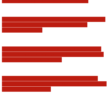
rok zmian w wymiarze sprawiedliwości
Sędziowie: Apelujemy do wszystkich organów
Państwa, w szczególności Prezydenta
Rzeczpospolitej…
Postępowanie dyscyplinarne w stosunku do
sędziów Jakuba Iwańca, Rafała Puchalskiego
oraz Przemysława Radzika
Tomasz Tadeusz Koncewicz: Czas „zdania
rachunków” nadchodzi. Pisane dla FIFA, UEFA
i PZPN oczywiście też