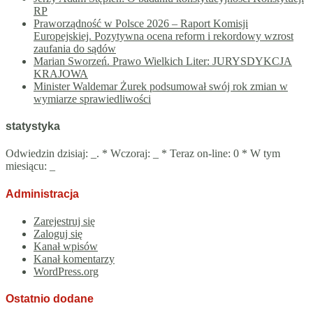
RP
Praworządność w Polsce 2026 – Raport Komisji
Europejskiej. Pozytywna ocena reform i rekordowy wzrost
zaufania do sądów
Marian Sworzeń. Prawo Wielkich Liter: JURYSDYKCJA
KRAJOWA
Minister Waldemar Żurek podsumował swój rok zmian w
wymiarze sprawiedliwości
statystyka
Odwiedzin dzisiaj:
_
. * Wczoraj:
_
* Teraz on-line: 0 * W tym
miesiącu:
_
Administracja
Zarejestruj się
Zaloguj się
Kanał wpisów
Kanał komentarzy
WordPress.org
Ostatnio dodane