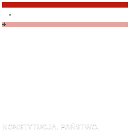
Przejdź
Po
do
angielsku
treści
Monitor
Konstytucyj
KONSTYTUCJA, PAŃSTWO,