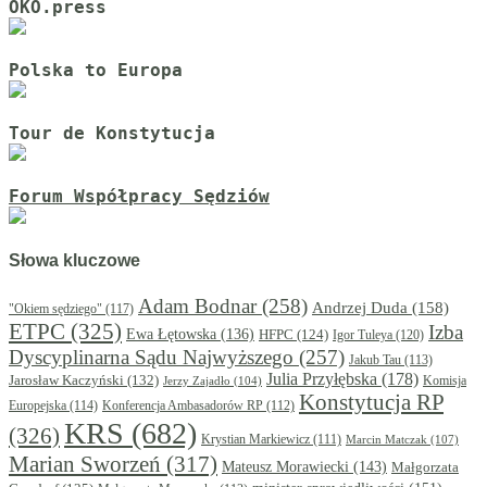
OKO.press
Polska to Europa
Tour de Konstytucja
Forum Współpracy Sędziów
Słowa kluczowe
Adam Bodnar
(258)
Andrzej Duda
(158)
"Okiem sędziego"
(117)
ETPC
(325)
Izba
Ewa Łętowska
(136)
HFPC
(124)
Igor Tuleya
(120)
Dyscyplinarna Sądu Najwyższego
(257)
Jakub Tau
(113)
Julia Przyłębska
(178)
Jarosław Kaczyński
(132)
Komisja
Jerzy Zajadło
(104)
Konstytucja RP
Europejska
(114)
Konferencja Ambasadorów RP
(112)
KRS
(682)
(326)
Krystian Markiewicz
(111)
Marcin Matczak
(107)
Marian Sworzeń
(317)
Mateusz Morawiecki
(143)
Małgorzata