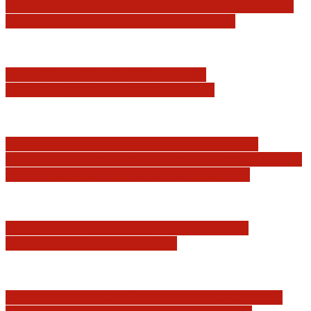
Katastrofa smoleńska: umorzenie śledztwa w
sprawie tzw. zdrady dyplomatycznej
Jerzy Adam Stępień: O badaniu
konstytucyjności Konstytucji RP
Praworządność w Polsce 2026 – Raport
Komisji Europejskiej. Pozytywna ocena reform
i rekordowy wzrost zaufania do sądów
Marian Sworzeń. Prawo Wielkich Liter:
JURYSDYKCJA KRAJOWA
Minister Waldemar Żurek podsumował swój