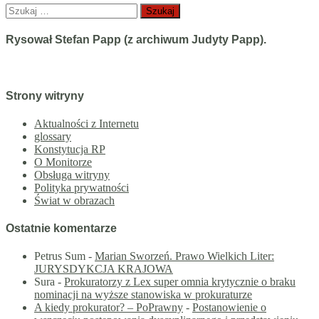
Szukaj:
Rysował Stefan Papp (z archiwum Judyty Papp).
Strony witryny
Aktualności z Internetu
glossary
Konstytucja RP
O Monitorze
Obsługa witryny
Polityka prywatności
Świat w obrazach
Ostatnie komentarze
Petrus Sum
-
Marian Sworzeń. Prawo Wielkich Liter:
JURYSDYKCJA KRAJOWA
Sura
-
Prokuratorzy z Lex super omnia krytycznie o braku
nominacji na wyższe stanowiska w prokuraturze
A kiedy prokurator? – PoPrawny
-
Postanowienie o