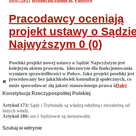
18/07/2017
Redakcja
Legislacja
,
Państwo
Pracodawcy oceniają
projekt ustawy o Sądzi
Najwyższym
0 (0)
Poselski projekt nowej ustawy o Sądzie Najwyższym jest
kolejnym aktem prawnym, kluczowym dla funkcjonowania
wymiaru sprawiedliwości w Polsce. Jako projekt poselski jest
procedowany bez jakichkolwiek konsultacji społecznych, co
może spowodować złą jakość stanowionego prawa â
Dalej
Konstytucja Rzeczypospolitej Polskiej
Artykuł 173:
Sądy i Trybunały są władzą odrębną i niezależną od
innych władz.
Artykuł 180:
ust.1 Sędziowie są nieusuwalni.
Szukaj w witrynie