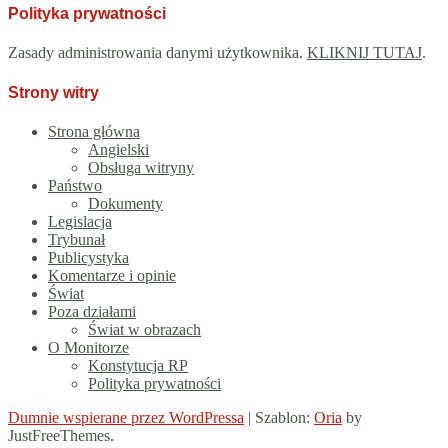
Polityka prywatności
Zasady administrowania danymi użytkownika.
KLIKNIJ TUTAJ
.
Strony witry
Strona główna
Angielski
Obsługa witryny
Państwo
Dokumenty
Legislacja
Trybunał
Publicystyka
Komentarze i opinie
Świat
Poza działami
Świat w obrazach
O Monitorze
Konstytucja RP
Polityka prywatności
Dumnie wspierane przez WordPressa
|
Szablon:
Oria
by
JustFreeThemes.