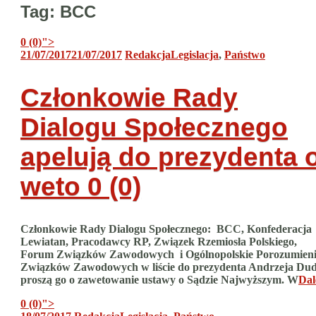
Tag:
BCC
0 (0)
">
21/07/2017
21/07/2017
Redakcja
Legislacja
,
Państwo
Członkowie Rady
Dialogu Społecznego
apelują do prezydenta 
weto
0 (0)
Członkowie Rady Dialogu Społecznego: BCC, Konfederacja
Lewiatan, Pracodawcy RP, Związek Rzemiosła Polskiego,
Forum Związków Zawodowych i Ogólnopolskie Porozumien
Związków Zawodowych w liście do prezydenta Andrzeja Du
proszą go o zawetowanie ustawy o Sądzie Najwyższym. W
Dal
0 (0)
">