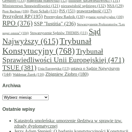
minister sprawiedliwości
(151)
Gersdorf
(135)
Małgorzata Manowska
(112)
niezawisłość sędziego
(132)
NSA
(129)
Ministerstwo Sprawiedliwości
(121)
PiS
(151)
Piotr Schab
(131)
praworządność
(137)
Piotr Rachtan
(106)
Prezydent RP
(195)
Przemysław Radzik
(130)
pytanie prejudycjalne
(100)
RPO
(376)
SSP "Iustitia"
(236)
Stowarzyszenie Prokuratorów "Lex
Sąd
super omnia"
(104)
Stowarzyszenie Sędziów THEMIS
(111)
Trybunał
Najwyższy
(615)
Konstytucyjny
(768)
Trybunał
Sprawiedliwości Unii Europejskiej
(471)
TSUE
(381)
ustawa o Sądzie Najwyższym
Unia Europejska
(113)
Zbigniew Ziobro
(180)
(144)
Waldemar Żurek
(116)
Archiwa
Archiwa
Ostatnie wpisy
Katastrofa smoleńska: umorzenie śledztwa w sprawie tzw.
zdrady dyplomatycznej
Jerzy Adam Stępień: O badaniu konstytucyjności Konstytucji