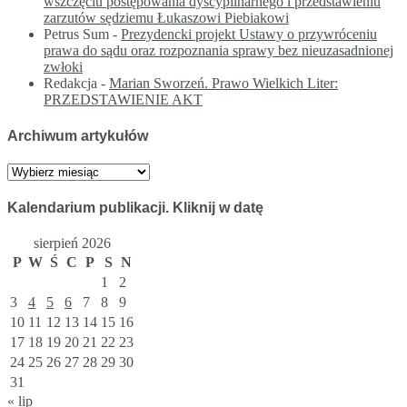
wszczęciu postępowania dyscyplinarnego i przedstawieniu
zarzutów sędziemu Łukaszowi Piebiakowi
Petrus Sum
-
Prezydencki projekt Ustawy o przywróceniu
prawa do sądu oraz rozpoznania sprawy bez nieuzasadnionej
zwłoki
Redakcja
-
Marian Sworzeń. Prawo Wielkich Liter:
PRZEDSTAWIENIE AKT
Archiwum artykułów
Archiwum
artykułów
Kalendarium publikacji. Kliknij w datę
sierpień 2026
P
W
Ś
C
P
S
N
1
2
3
4
5
6
7
8
9
10
11
12
13
14
15
16
17
18
19
20
21
22
23
24
25
26
27
28
29
30
31
« lip