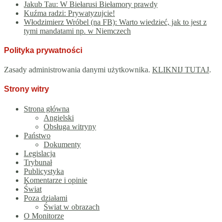
Jakub Tau: W Biełarusi Biełamory prawdy
Kuźma radzi: Prywatyzujcie!
Włodzimierz Wróbel (na FB): Warto wiedzieć, jak to jest z
tymi mandatami np. w Niemczech
Polityka prywatności
Zasady administrowania danymi użytkownika.
KLIKNIJ TUTAJ
.
Strony witry
Strona główna
Angielski
Obsługa witryny
Państwo
Dokumenty
Legislacja
Trybunał
Publicystyka
Komentarze i opinie
Świat
Poza działami
Świat w obrazach
O Monitorze