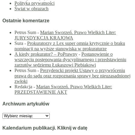
Polityka prywatności
Świat w obrazach
Ostatnie komentarze
Petrus Sum
-
Marian Sworzeń. Prawo Wielkich Liter:
JURYSDYKCJA KRAJOWA
Sura
-
Prokuratorzy z Lex super omnia krytycznie o braku
nominacji na wyższe stanowiska w prokuraturze
A kiedy prokurator? – PoPrawny
-
Postanowienie o
wszczęciu postępowania dyscyplinarnego i przedstawieniu
zarzutów sędziemu Łukaszowi Piebiakowi
Petrus Sum
-
Prezydencki projekt Ustawy o przywróceniu
prawa do sądu oraz rozpoznania sprawy bez nieuzasadnionej
zwłoki
Redakcja
-
Marian Sworzeń. Prawo Wielkich Liter:
PRZEDSTAWIENIE AKT
Archiwum artykułów
Archiwum
artykułów
Kalendarium publikacji. Kliknij w datę