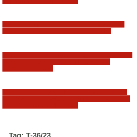
JURYSDYKCJA KRAJOWA
Minister Waldemar Żurek podsumował swój
rok zmian w wymiarze sprawiedliwości
Sędziowie: Apelujemy do wszystkich organów
Państwa, w szczególności Prezydenta
Rzeczpospolitej…
Postępowanie dyscyplinarne w stosunku do
sędziów Jakuba Iwańca, Rafała Puchalskiego
oraz Przemysława Radzika
Tag:
T-36/23