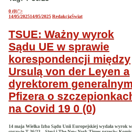
0 (0)
">
14/05/2025
14/05/2025
Redakcja
Świat
TSUE: Ważny wyrok
Sądu UE w sprawie
korespondencji między
Ursulą von der Leyen a
dyrektorem generalny
Pfizera o szczepionkac
na Covid 19
0 (0)
14 maja Wielka Izba Sądu Unii Europejskiej wydała wyrok 
sprawie T-36/23 – Stevi i The New York Times przeciw Komisj