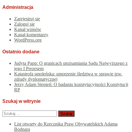
Administracja
Zarejestruj się
Zaloguj się
Kanał wpisów
Kanał komentarzy
WordPress.org
Ostatnio dodane
Judyta Papp: O granicach utożsamiania Sądu Najwyższego z
jego I Prezesem
Katastrofa smoleńska: umorzenie śledztwa w sprawie tzw.
zdrady dyplomatycznej
Jerzy Adam Stępień: O badaniu konstytucyjności Konstytucji
RP
Szukaj w witrynie
Szukaj:
List otwarty do Rzecznika Praw Obywatelskich Adama
Bodnara