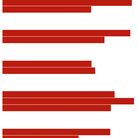
Judyta Papp: O granicach utożsamiania Sądu
Najwyższego z jego I Prezesem
Katastrofa smoleńska: umorzenie śledztwa w
sprawie tzw. zdrady dyplomatycznej
Jerzy Adam Stępień: O badaniu
konstytucyjności Konstytucji RP
Praworządność w Polsce 2026 – Raport
Komisji Europejskiej. Pozytywna ocena reform
i rekordowy wzrost zaufania do sądów
Marian Sworzeń. Prawo Wielkich Liter: