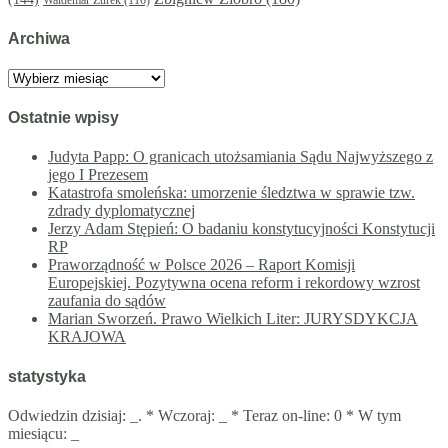
Waldemar Żurek
(116)
Archiwa
Archiwa
Ostatnie wpisy
Judyta Papp: O granicach utożsamiania Sądu Najwyższego z
jego I Prezesem
Katastrofa smoleńska: umorzenie śledztwa w sprawie tzw.
zdrady dyplomatycznej
Jerzy Adam Stępień: O badaniu konstytucyjności Konstytucji
RP
Praworządność w Polsce 2026 – Raport Komisji
Europejskiej. Pozytywna ocena reform i rekordowy wzrost
zaufania do sądów
Marian Sworzeń. Prawo Wielkich Liter: JURYSDYKCJA
KRAJOWA
statystyka
Odwiedzin dzisiaj:
_
. * Wczoraj:
_
* Teraz on-line: 0 * W tym
miesiącu:
_