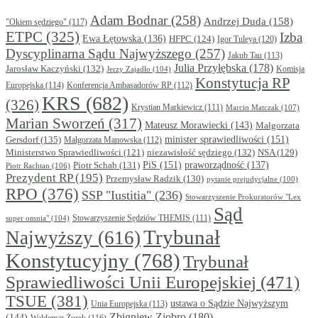
Adam Bodnar
(258)
Andrzej Duda
(158)
"Okiem sędziego"
(117)
ETPC
(325)
Izba
Ewa Łętowska
(136)
HFPC
(124)
Igor Tuleya
(120)
Dyscyplinarna Sądu Najwyższego
(257)
Jakub Tau
(113)
Julia Przyłębska
(178)
Jarosław Kaczyński
(132)
Komisja
Jerzy Zajadło
(104)
Konstytucja RP
Europejska
(114)
Konferencja Ambasadorów RP
(112)
KRS
(682)
(326)
Krystian Markiewicz
(111)
Marcin Matczak
(107)
Marian Sworzeń
(317)
Mateusz Morawiecki
(143)
Małgorzata
minister sprawiedliwości
(151)
Gersdorf
(135)
Małgorzata Manowska
(112)
niezawisłość sędziego
(132)
NSA
(129)
Ministerstwo Sprawiedliwości
(121)
PiS
(151)
Piotr Schab
(131)
praworządność
(137)
Piotr Rachtan
(106)
Prezydent RP
(195)
Przemysław Radzik
(130)
pytanie prejudycjalne
(100)
RPO
(376)
SSP "Iustitia"
(236)
Stowarzyszenie Prokuratorów "Lex
Sąd
super omnia"
(104)
Stowarzyszenie Sędziów THEMIS
(111)
Trybunał
Najwyższy
(616)
Konstytucyjny
(768)
Trybunał
Sprawiedliwości Unii Europejskiej
(471)
TSUE
(381)
ustawa o Sądzie Najwyższym
Unia Europejska
(113)
Zbigniew Ziobro
(180)
(144)