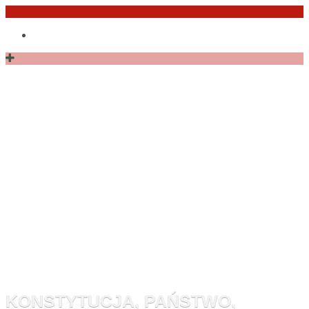
Przejdź
Po
do
angielsku
treści
Monitor
Konstytucyj
KONSTYTUCJA, PAŃSTWO,