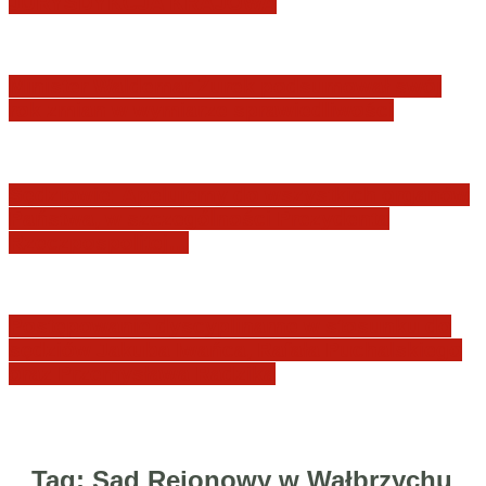
JURYSDYKCJA KRAJOWA
Minister Waldemar Żurek podsumował swój
rok zmian w wymiarze sprawiedliwości
Sędziowie: Apelujemy do wszystkich organów
Państwa, w szczególności Prezydenta
Rzeczpospolitej…
Postępowanie dyscyplinarne w stosunku do
sędziów Jakuba Iwańca, Rafała Puchalskiego
oraz Przemysława Radzika
Tag:
Sąd Rejonowy w Wałbrzychu