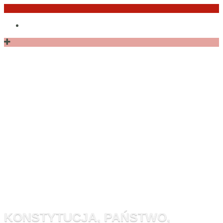
Przejdź
Po
do
angielsku
treści
Monitor
Konstytucyj
KONSTYTUCJA, PAŃSTWO,