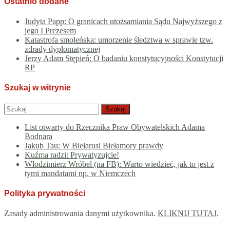
Ostatnio dodane
Judyta Papp: O granicach utożsamiania Sądu Najwyższego z
jego I Prezesem
Katastrofa smoleńska: umorzenie śledztwa w sprawie tzw.
zdrady dyplomatycznej
Jerzy Adam Stępień: O badaniu konstytucyjności Konstytucji
RP
Szukaj w witrynie
Szukaj:
List otwarty do Rzecznika Praw Obywatelskich Adama
Bodnara
Jakub Tau: W Biełarusi Biełamory prawdy
Kuźma radzi: Prywatyzujcie!
Włodzimierz Wróbel (na FB): Warto wiedzieć, jak to jest z
tymi mandatami np. w Niemczech
Polityka prywatności
Zasady administrowania danymi użytkownika.
KLIKNIJ TUTAJ
.