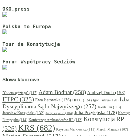
OKO.press
Polska to Europa
Tour de Konstytucja
Forum Współpracy Sędziów
Słowa kluczowe
Adam Bodnar
(258)
Andrzej Duda
(158)
"Okiem sędziego"
(117)
ETPC
(325)
Izba
Ewa Łętowska
(136)
HFPC
(124)
Igor Tuleya
(120)
Dyscyplinarna Sądu Najwyższego
(257)
Jakub Tau
(113)
Julia Przyłębska
(178)
Jarosław Kaczyński
(132)
Komisja
Jerzy Zajadło
(104)
Konstytucja RP
Europejska
(114)
Konferencja Ambasadorów RP
(112)
KRS
(682)
(326)
Krystian Markiewicz
(111)
Marcin Matczak
(107)