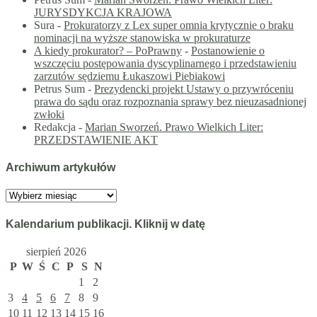
JURYSDYKCJA KRAJOWA
Sura
-
Prokuratorzy z Lex super omnia krytycznie o braku
nominacji na wyższe stanowiska w prokuraturze
A kiedy prokurator? – PoPrawny
-
Postanowienie o
wszczęciu postępowania dyscyplinarnego i przedstawieniu
zarzutów sędziemu Łukaszowi Piebiakowi
Petrus Sum
-
Prezydencki projekt Ustawy o przywróceniu
prawa do sądu oraz rozpoznania sprawy bez nieuzasadnionej
zwłoki
Redakcja
-
Marian Sworzeń. Prawo Wielkich Liter:
PRZEDSTAWIENIE AKT
Archiwum artykułów
Archiwum
artykułów
Kalendarium publikacji. Kliknij w datę
sierpień 2026
P
W
Ś
C
P
S
N
1
2
3
4
5
6
7
8
9
10
11
12
13
14
15
16