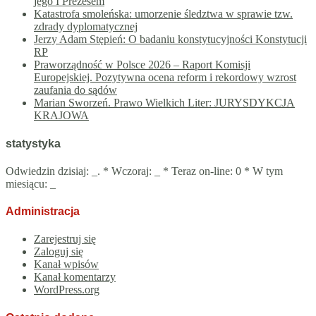
jego I Prezesem
Katastrofa smoleńska: umorzenie śledztwa w sprawie tzw.
zdrady dyplomatycznej
Jerzy Adam Stępień: O badaniu konstytucyjności Konstytucji
RP
Praworządność w Polsce 2026 – Raport Komisji
Europejskiej. Pozytywna ocena reform i rekordowy wzrost
zaufania do sądów
Marian Sworzeń. Prawo Wielkich Liter: JURYSDYKCJA
KRAJOWA
statystyka
Odwiedzin dzisiaj:
_
. * Wczoraj:
_
* Teraz on-line: 0 * W tym
miesiącu:
_
Administracja
Zarejestruj się
Zaloguj się
Kanał wpisów
Kanał komentarzy
WordPress.org