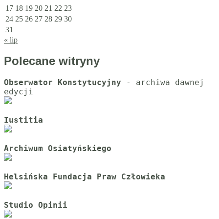
17
18
19
20
21
22
23
24
25
26
27
28
29
30
31
« lip
Polecane witryny
Obserwator Konstytucyjny
 - archiwa dawnej 
Iustitia
Archiwum Osiatyńskiego
Helsińska Fundacja Praw Człowieka
Studio Opinii