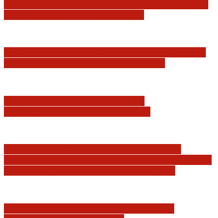
Judyta Papp: O granicach utożsamiania Sądu
Najwyższego z jego I Prezesem
Katastrofa smoleńska: umorzenie śledztwa w
sprawie tzw. zdrady dyplomatycznej
Jerzy Adam Stępień: O badaniu
konstytucyjności Konstytucji RP
Praworządność w Polsce 2026 – Raport
Komisji Europejskiej. Pozytywna ocena reform
i rekordowy wzrost zaufania do sądów
Marian Sworzeń. Prawo Wielkich Liter: