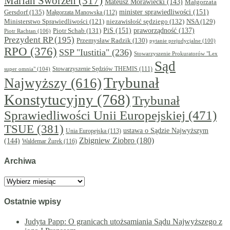
Marian Sworzeń
(317)
Mateusz Morawiecki
(143)
Małgorzata
minister sprawiedliwości
(151)
Gersdorf
(135)
Małgorzata Manowska
(112)
niezawisłość sędziego
(132)
NSA
(129)
Ministerstwo Sprawiedliwości
(121)
PiS
(151)
Piotr Schab
(131)
praworządność
(137)
Piotr Rachtan
(106)
Prezydent RP
(195)
Przemysław Radzik
(130)
pytanie prejudycjalne
(100)
RPO
(376)
SSP "Iustitia"
(236)
Stowarzyszenie Prokuratorów "Lex
Sąd
super omnia"
(104)
Stowarzyszenie Sędziów THEMIS
(111)
Trybunał
Najwyższy
(616)
Konstytucyjny
(768)
Trybunał
Sprawiedliwości Unii Europejskiej
(471)
TSUE
(381)
ustawa o Sądzie Najwyższym
Unia Europejska
(113)
Zbigniew Ziobro
(180)
(144)
Waldemar Żurek
(116)
Archiwa
Archiwa
Ostatnie wpisy
Judyta Papp: O granicach utożsamiania Sądu Najwyższego z