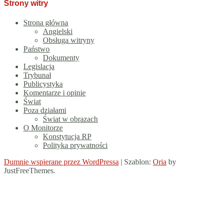
Strony witry
Strona główna
Angielski
Obsługa witryny
Państwo
Dokumenty
Legislacja
Trybunał
Publicystyka
Komentarze i opinie
Świat
Poza działami
Świat w obrazach
O Monitorze
Konstytucja RP
Polityka prywatności
Dumnie wspierane przez WordPressa
|
Szablon:
Oria
by
JustFreeThemes.