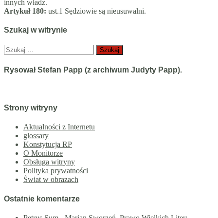
innych władz.
Artykuł 180:
ust.1 Sędziowie są nieusuwalni.
Szukaj w witrynie
Szukaj:
Rysował Stefan Papp (z archiwum Judyty Papp).
Strony witryny
Aktualności z Internetu
glossary
Konstytucja RP
O Monitorze
Obsługa witryny
Polityka prywatności
Świat w obrazach
Ostatnie komentarze
Petrus Sum
-
Marian Sworzeń. Prawo Wielkich Liter: