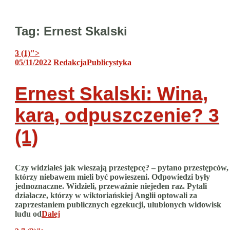
Tag:
Ernest Skalski
3 (1)
">
05/11/2022
Redakcja
Publicystyka
Ernest Skalski: Wina,
kara, odpuszczenie?
3
(1)
Czy widziałeś jak wieszają przestępcę? – pytano przestępców,
którzy niebawem mieli być powieszeni. Odpowiedzi były
jednoznaczne. Widzieli, przeważnie niejeden raz. Pytali
działacze, którzy w wiktoriańskiej Anglii optowali za
zaprzestaniem publicznych egzekucji, ulubionych widowisk
ludu od
Dalej