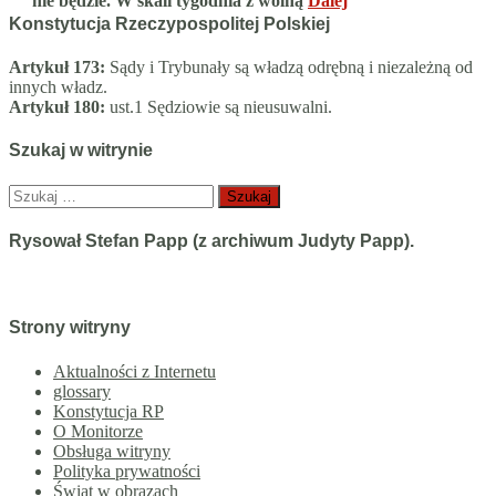
nie będzie. W skali tygodnia z wolną
Dalej
Konstytucja Rzeczypospolitej Polskiej
Artykuł 173:
Sądy i Trybunały są władzą odrębną i niezależną od
innych władz.
Artykuł 180:
ust.1 Sędziowie są nieusuwalni.
Szukaj w witrynie
Szukaj:
Rysował Stefan Papp (z archiwum Judyty Papp).
Strony witryny
Aktualności z Internetu
glossary
Konstytucja RP
O Monitorze
Obsługa witryny
Polityka prywatności
Świat w obrazach