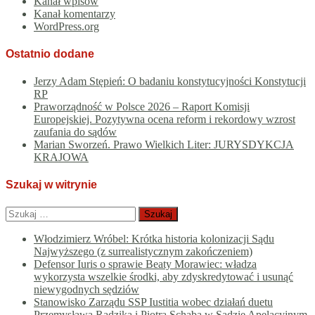
Kanał wpisów
Kanał komentarzy
WordPress.org
Ostatnio dodane
Jerzy Adam Stępień: O badaniu konstytucyjności Konstytucji
RP
Praworządność w Polsce 2026 – Raport Komisji
Europejskiej. Pozytywna ocena reform i rekordowy wzrost
zaufania do sądów
Marian Sworzeń. Prawo Wielkich Liter: JURYSDYKCJA
KRAJOWA
Szukaj w witrynie
Szukaj:
Włodzimierz Wróbel: Krótka historia kolonizacji Sądu
Najwyższego (z surrealistycznym zakończeniem)
Defensor Iuris o sprawie Beaty Morawiec: władza
wykorzysta wszelkie środki, aby zdyskredytować i usunąć
niewygodnych sędziów
Stanowisko Zarządu SSP Iustitia wobec działań duetu
Przemysława Radzika i Piotra Schaba w Sądzie Apelacyjnym