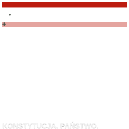
Przejdź
Po
do
angielsku
treści
Monitor
Konstytucyj
KONSTYTUCJA, PAŃSTWO,