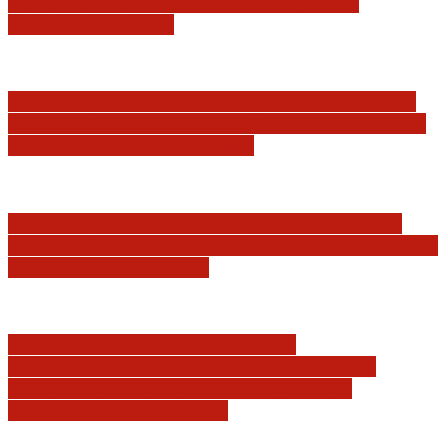
Państwa, w szczególności Prezydenta
Rzeczpospolitej…
Postępowanie dyscyplinarne w stosunku do
sędziów Jakuba Iwańca, Rafała Puchalskiego
oraz Przemysława Radzika
Tomasz Tadeusz Koncewicz: Czas „zdania
rachunków” nadchodzi. Pisane dla FIFA, UEFA
i PZPN oczywiście też
Ambasadorowie RP: W sprawie
Międzynarodowego Trybunału Karnego.
„Rozmontujemy Trybunał kawałek po
kawałku” (Marco Rubio)