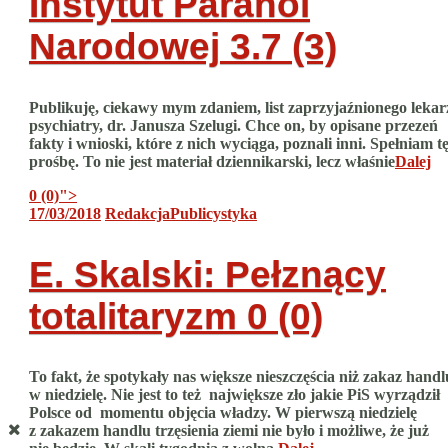
Instytut Paranoi
Narodowej
3.7 (3)
Publikuję, ciekawy mym zdaniem, list zaprzyjaźnionego lekar
psychiatry, dr. Janusza Szelugi. Chce on, by opisane przezeń
fakty i wnioski, które z nich wyciąga, poznali inni. Spełniam t
prośbę. To nie jest materiał dziennikarski, lecz właśnie
Dalej
0 (0)
">
17/03/2018
Redakcja
Publicystyka
E. Skalski: Pełznący
totalitaryzm
0 (0)
To fakt, że spotykały nas większe nieszczęścia niż zakaz handl
w niedzielę. Nie jest to też największe zło jakie PiS wyrządził
Polsce od momentu objęcia władzy. W pierwszą niedzielę
z zakazem handlu trzęsienia ziemi nie było i możliwe, że już