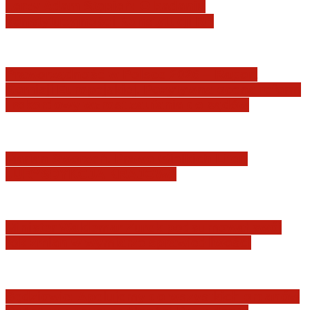
Jerzy Adam Stępień: O badaniu
konstytucyjności Konstytucji RP
Praworządność w Polsce 2026 – Raport
Komisji Europejskiej. Pozytywna ocena reform
i rekordowy wzrost zaufania do sądów
Marian Sworzeń. Prawo Wielkich Liter:
JURYSDYKCJA KRAJOWA
Minister Waldemar Żurek podsumował swój
rok zmian w wymiarze sprawiedliwości
Sędziowie: Apelujemy do wszystkich organów