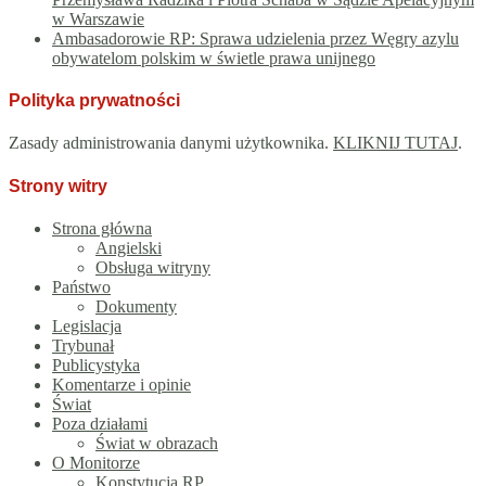
w Warszawie
Ambasadorowie RP: Sprawa udzielenia przez Węgry azylu
obywatelom polskim w świetle prawa unijnego
Polityka prywatności
Zasady administrowania danymi użytkownika.
KLIKNIJ TUTAJ
.
Strony witry
Strona główna
Angielski
Obsługa witryny
Państwo
Dokumenty
Legislacja
Trybunał
Publicystyka
Komentarze i opinie
Świat
Poza działami
Świat w obrazach
O Monitorze
Konstytucja RP