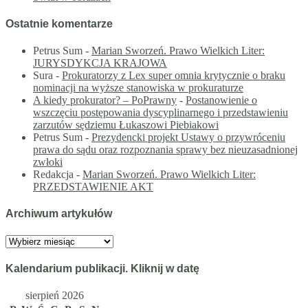
Ostatnie komentarze
Petrus Sum
-
Marian Sworzeń. Prawo Wielkich Liter:
JURYSDYKCJA KRAJOWA
Sura
-
Prokuratorzy z Lex super omnia krytycznie o braku
nominacji na wyższe stanowiska w prokuraturze
A kiedy prokurator? – PoPrawny
-
Postanowienie o
wszczęciu postępowania dyscyplinarnego i przedstawieniu
zarzutów sędziemu Łukaszowi Piebiakowi
Petrus Sum
-
Prezydencki projekt Ustawy o przywróceniu
prawa do sądu oraz rozpoznania sprawy bez nieuzasadnionej
zwłoki
Redakcja
-
Marian Sworzeń. Prawo Wielkich Liter:
PRZEDSTAWIENIE AKT
Archiwum artykułów
Archiwum
artykułów
Kalendarium publikacji. Kliknij w datę
sierpień 2026