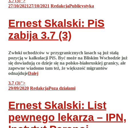
3.7 (3)
">
27/10/2021
27/10/2021
Redakcja
Publicystyka
Ernest Skalski: PiS
zabija
3.7 (3)
Zwłoki uchodźców w przygranicznych lasach są już stałą
pozycją w kalkulacji PiS. Być może na Bliskim Wschodzie już
się dowiadują co dzieje się na polsko-białoruskiej granicy, ale
zapewne wiadomo tam też, że większość migrantów
odnajduje
Dalej
3.7 (3)
">
29/09/2020
Redakcja
Poza działami
Ernest Skalski: List
pewnego lekarza – IPN,