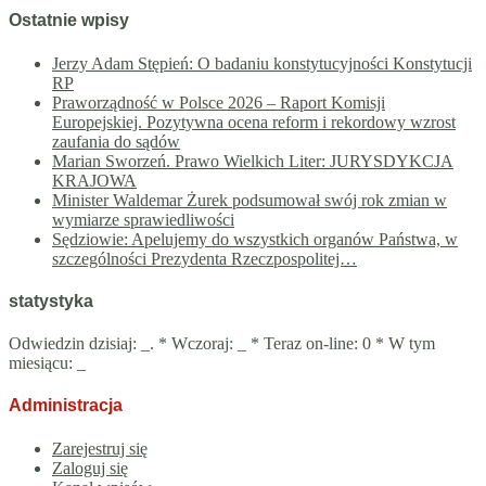
Ostatnie wpisy
Jerzy Adam Stępień: O badaniu konstytucyjności Konstytucji
RP
Praworządność w Polsce 2026 – Raport Komisji
Europejskiej. Pozytywna ocena reform i rekordowy wzrost
zaufania do sądów
Marian Sworzeń. Prawo Wielkich Liter: JURYSDYKCJA
KRAJOWA
Minister Waldemar Żurek podsumował swój rok zmian w
wymiarze sprawiedliwości
Sędziowie: Apelujemy do wszystkich organów Państwa, w
szczególności Prezydenta Rzeczpospolitej…
statystyka
Odwiedzin dzisiaj:
_
. * Wczoraj:
_
* Teraz on-line: 0 * W tym
miesiącu:
_
Administracja
Zarejestruj się
Zaloguj się