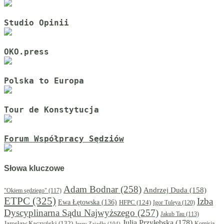
Studio Opinii
OKO.press
Polska to Europa
Tour de Konstytucja
Forum Współpracy Sędziów
Słowa kluczowe
Adam Bodnar
(258)
Andrzej Duda
(158)
"Okiem sędziego"
(117)
ETPC
(325)
Izba
Ewa Łętowska
(136)
HFPC
(124)
Igor Tuleya
(120)
Dyscyplinarna Sądu Najwyższego
(257)
Jakub Tau
(113)
Julia Przyłębska
(178)
Jarosław Kaczyński
(132)
Komisja
Jerzy Zajadło
(104)