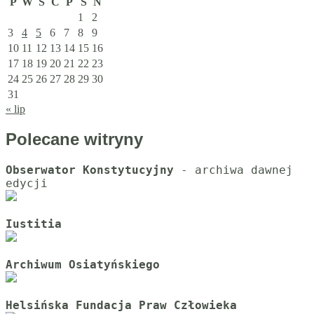
P
W
Ś
C
P
S
N
1
2
3
4
5
6
7
8
9
10
11
12
13
14
15
16
17
18
19
20
21
22
23
24
25
26
27
28
29
30
31
« lip
Polecane witryny
Obserwator Konstytucyjny
 - archiwa dawnej 
Iustitia
Archiwum Osiatyńskiego
Helsińska Fundacja Praw Człowieka