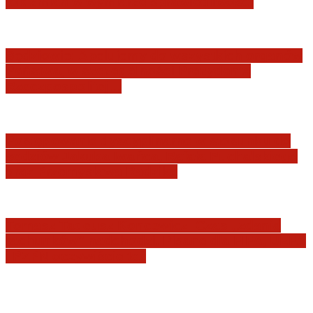
rok zmian w wymiarze sprawiedliwości
Sędziowie: Apelujemy do wszystkich organów
Państwa, w szczególności Prezydenta
Rzeczpospolitej…
Postępowanie dyscyplinarne w stosunku do
sędziów Jakuba Iwańca, Rafała Puchalskiego
oraz Przemysława Radzika
Tomasz Tadeusz Koncewicz: Czas „zdania
rachunków” nadchodzi. Pisane dla FIFA, UEFA
i PZPN oczywiście też