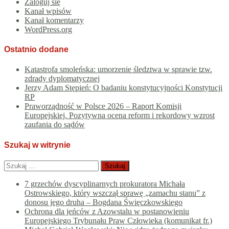
Zaloguj się
Kanał wpisów
Kanał komentarzy
WordPress.org
Ostatnio dodane
Katastrofa smoleńska: umorzenie śledztwa w sprawie tzw.
zdrady dyplomatycznej
Jerzy Adam Stępień: O badaniu konstytucyjności Konstytucji
RP
Praworządność w Polsce 2026 – Raport Komisji
Europejskiej. Pozytywna ocena reform i rekordowy wzrost
zaufania do sądów
Szukaj w witrynie
Szukaj:
7 grzechów dyscyplinarnych prokuratora Michała
Ostrowskiego, który wszczął sprawę „zamachu stanu” z
donosu jego druha – Bogdana Święczkowskiego
Ochrona dla jeńców z Azowstalu w postanowieniu
Europejskiego Trybunału Praw Człowieka (komunikat fr.)