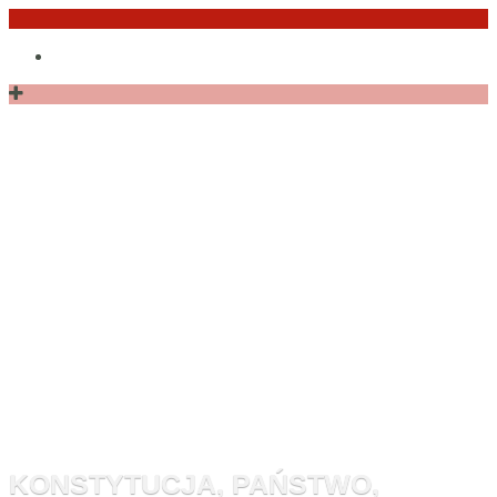
Przejdź
Po
do
angielsku
treści
Monitor
Konstytucyj
KONSTYTUCJA, PAŃSTWO,