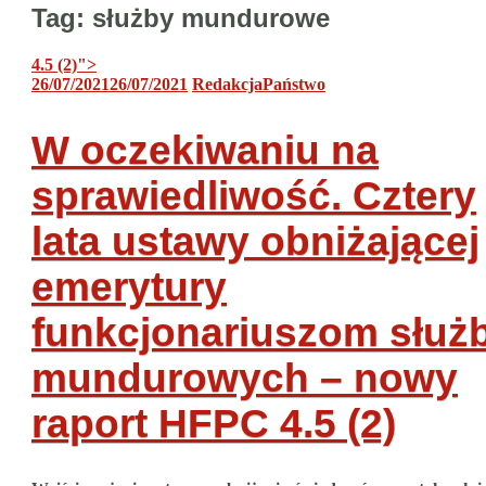
Tag:
służby mundurowe
4.5 (2)
">
26/07/2021
26/07/2021
Redakcja
Państwo
W oczekiwaniu na
sprawiedliwość. Cztery
lata ustawy obniżającej
emerytury
funkcjonariuszom służ
mundurowych – nowy
raport HFPC
4.5 (2)