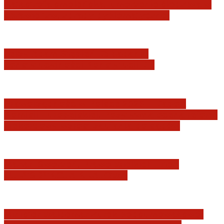
Katastrofa smoleńska: umorzenie śledztwa w
sprawie tzw. zdrady dyplomatycznej
Jerzy Adam Stępień: O badaniu
konstytucyjności Konstytucji RP
Praworządność w Polsce 2026 – Raport
Komisji Europejskiej. Pozytywna ocena reform
i rekordowy wzrost zaufania do sądów
Marian Sworzeń. Prawo Wielkich Liter:
JURYSDYKCJA KRAJOWA
Minister Waldemar Żurek podsumował swój