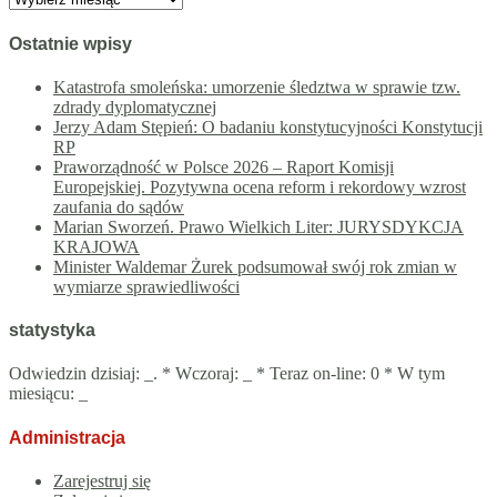
Ostatnie wpisy
Katastrofa smoleńska: umorzenie śledztwa w sprawie tzw.
zdrady dyplomatycznej
Jerzy Adam Stępień: O badaniu konstytucyjności Konstytucji
RP
Praworządność w Polsce 2026 – Raport Komisji
Europejskiej. Pozytywna ocena reform i rekordowy wzrost
zaufania do sądów
Marian Sworzeń. Prawo Wielkich Liter: JURYSDYKCJA
KRAJOWA
Minister Waldemar Żurek podsumował swój rok zmian w
wymiarze sprawiedliwości
statystyka
Odwiedzin dzisiaj:
_
. * Wczoraj:
_
* Teraz on-line: 0 * W tym
miesiącu:
_
Administracja
Zarejestruj się