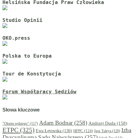
Helsińska Fundacja Praw Człowieka
Studio Opinii
OKO.press
Polska to Europa
Tour de Konstytucja
Forum Współpracy Sędziów
Słowa kluczowe
Adam Bodnar
(258)
Andrzej Duda
(158)
"Okiem sędziego"
(117)
ETPC
(325)
Izba
Ewa Łętowska
(136)
HFPC
(124)
Igor Tuleya
(120)
Dyscyplinarna Sądu Najwyższego
(257)
Jakub Tau
(113)