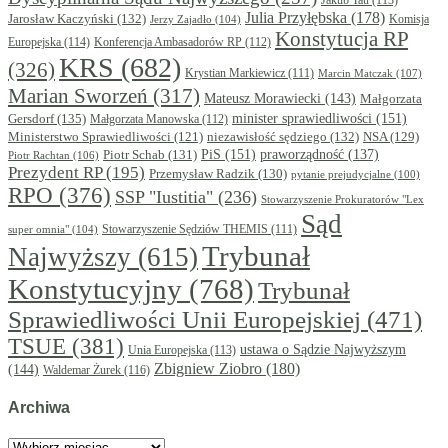
Julia Przyłębska
(178)
Jarosław Kaczyński
(132)
Komisja
Jerzy Zajadło
(104)
Konstytucja RP
Europejska
(114)
Konferencja Ambasadorów RP
(112)
KRS
(682)
(326)
Krystian Markiewicz
(111)
Marcin Matczak
(107)
Marian Sworzeń
(317)
Mateusz Morawiecki
(143)
Małgorzata
minister sprawiedliwości
(151)
Gersdorf
(135)
Małgorzata Manowska
(112)
niezawisłość sędziego
(132)
NSA
(129)
Ministerstwo Sprawiedliwości
(121)
PiS
(151)
Piotr Schab
(131)
praworządność
(137)
Piotr Rachtan
(106)
Prezydent RP
(195)
Przemysław Radzik
(130)
pytanie prejudycjalne
(100)
RPO
(376)
SSP "Iustitia"
(236)
Stowarzyszenie Prokuratorów "Lex
Sąd
super omnia"
(104)
Stowarzyszenie Sędziów THEMIS
(111)
Trybunał
Najwyższy
(615)
Konstytucyjny
(768)
Trybunał
Sprawiedliwości Unii Europejskiej
(471)
TSUE
(381)
ustawa o Sądzie Najwyższym
Unia Europejska
(113)
Zbigniew Ziobro
(180)
(144)
Waldemar Żurek
(116)
Archiwa
Archiwa