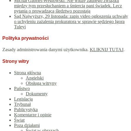
Michał Gabriel-Węglowski: Nie widzę żadnego związku
między tym przesłuchaniem a śmiercią pani świadek. Lecz
pytania o prowadzącą śledztwo pozostają
Sąd Najwyższy, 29 listopada: zapis video ogłoszenia uchwały
o uchyleniu zażalenia prokuratora w sprawie sędziego Igora
Tuleyi
Polityka prywatności
Zasady administrowania danymi użytkownika.
KLIKNIJ TUTAJ
.
Strony witry
Strona główna
Angielski
Obsługa witryny
Państwo
Dokumenty
Legislacja
Trybunał
Publicystyka
Komentarze i opinie
Świat
Poza działami
Świat w obrazach