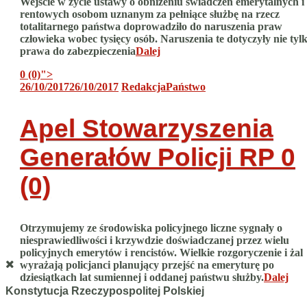
Wejście w życie ustawy o obniżeniu świadczeń emerytalnych i
rentowych osobom uznanym za pełniące służbę na rzecz
totalitarnego państwa doprowadziło do naruszenia praw
człowieka wobec tysięcy osób. Naruszenia te dotyczyły nie tyl
prawa do zabezpieczenia
Dalej
0 (0)
">
26/10/2017
26/10/2017
Redakcja
Państwo
Apel Stowarzyszenia
Generałów Policji RP
0
(0)
Otrzymujemy ze środowiska policyjnego liczne sygnały o
niesprawiedliwości i krzywdzie doświadczanej przez wielu
policyjnych emerytów i rencistów. Wielkie rozgoryczenie i żal
wyrażają policjanci planujący przejść na emeryturę po
dziesiątkach lat sumiennej i oddanej państwu służby.
Dalej
Konstytucja Rzeczypospolitej Polskiej