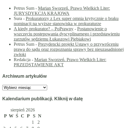
Petrus Sum
-
Marian Sworzeń. Prawo Wielkich Liter:
JURYSDYKCJA KRAJOWA
Sura
-
Prokuratorzy z Lex super omnia krytycznie o braku
nominacji na wyższe stanowiska w prokuraturze
A kiedy prokurator? – PoPrawny
-
Postanowienie o
wszczęciu postępowania dyscyplinarnego i przedstawieniu
zarzutów sędziemu Łukaszowi Piebiakowi
Petrus Sum
-
Prezydencki projekt Ustawy o przywróceniu
prawa do sądu oraz rozpoznania sprawy bez nieuzasadnionej
zwłoki
Redakcja
-
Marian Sworzeń. Prawo Wielkich Liter:
PRZEDSTAWIENIE AKT
Archiwum artykułów
Archiwum
artykułów
Kalendarium publikacji. Kliknij w datę
sierpień 2026
P
W
Ś
C
P
S
N
1
2