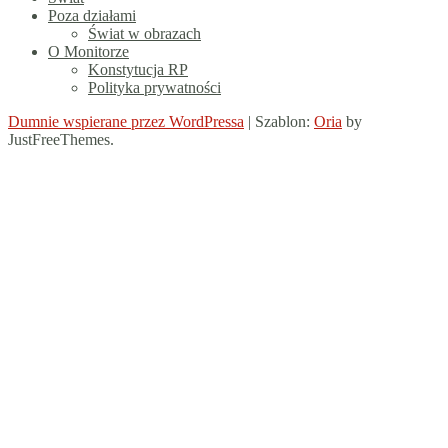
Poza działami
Świat w obrazach
O Monitorze
Konstytucja RP
Polityka prywatności
Dumnie wspierane przez WordPressa
|
Szablon:
Oria
by
JustFreeThemes.