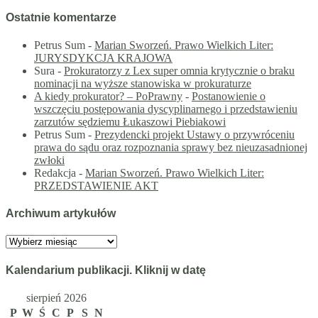
Ostatnie komentarze
Petrus Sum
-
Marian Sworzeń. Prawo Wielkich Liter:
JURYSDYKCJA KRAJOWA
Sura
-
Prokuratorzy z Lex super omnia krytycznie o braku
nominacji na wyższe stanowiska w prokuraturze
A kiedy prokurator? – PoPrawny
-
Postanowienie o
wszczęciu postępowania dyscyplinarnego i przedstawieniu
zarzutów sędziemu Łukaszowi Piebiakowi
Petrus Sum
-
Prezydencki projekt Ustawy o przywróceniu
prawa do sądu oraz rozpoznania sprawy bez nieuzasadnionej
zwłoki
Redakcja
-
Marian Sworzeń. Prawo Wielkich Liter:
PRZEDSTAWIENIE AKT
Archiwum artykułów
Archiwum
artykułów
Kalendarium publikacji. Kliknij w datę
sierpień 2026
P
W
Ś
C
P
S
N