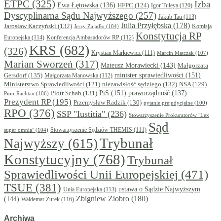
ETPC
(325)
Izba
Ewa Łętowska
(136)
HFPC
(124)
Igor Tuleya
(120)
Dyscyplinarna Sądu Najwyższego
(257)
Jakub Tau
(113)
Julia Przyłębska
(178)
Jarosław Kaczyński
(132)
Komisja
Jerzy Zajadło
(104)
Konstytucja RP
Europejska
(114)
Konferencja Ambasadorów RP
(112)
KRS
(682)
(326)
Krystian Markiewicz
(111)
Marcin Matczak
(107)
Marian Sworzeń
(317)
Mateusz Morawiecki
(143)
Małgorzata
minister sprawiedliwości
(151)
Gersdorf
(135)
Małgorzata Manowska
(112)
niezawisłość sędziego
(132)
NSA
(129)
Ministerstwo Sprawiedliwości
(121)
PiS
(151)
Piotr Schab
(131)
praworządność
(137)
Piotr Rachtan
(106)
Prezydent RP
(195)
Przemysław Radzik
(130)
pytanie prejudycjalne
(100)
RPO
(376)
SSP "Iustitia"
(236)
Stowarzyszenie Prokuratorów "Lex
Sąd
super omnia"
(104)
Stowarzyszenie Sędziów THEMIS
(111)
Trybunał
Najwyższy
(615)
Konstytucyjny
(768)
Trybunał
Sprawiedliwości Unii Europejskiej
(471)
TSUE
(381)
ustawa o Sądzie Najwyższym
Unia Europejska
(113)
Zbigniew Ziobro
(180)
(144)
Waldemar Żurek
(116)
Archiwa