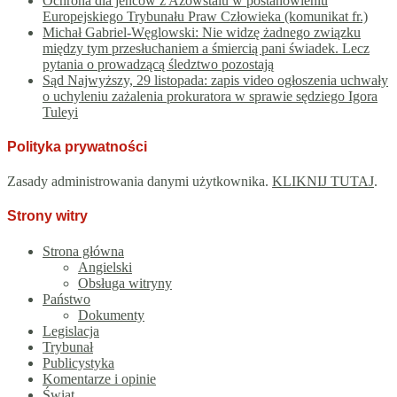
Ochrona dla jeńców z Azowstalu w postanowieniu
Europejskiego Trybunału Praw Człowieka (komunikat fr.)
Michał Gabriel-Węglowski: Nie widzę żadnego związku
między tym przesłuchaniem a śmiercią pani świadek. Lecz
pytania o prowadzącą śledztwo pozostają
Sąd Najwyższy, 29 listopada: zapis video ogłoszenia uchwały
o uchyleniu zażalenia prokuratora w sprawie sędziego Igora
Tuleyi
Polityka prywatności
Zasady administrowania danymi użytkownika.
KLIKNIJ TUTAJ
.
Strony witry
Strona główna
Angielski
Obsługa witryny
Państwo
Dokumenty
Legislacja
Trybunał
Publicystyka
Komentarze i opinie
Świat