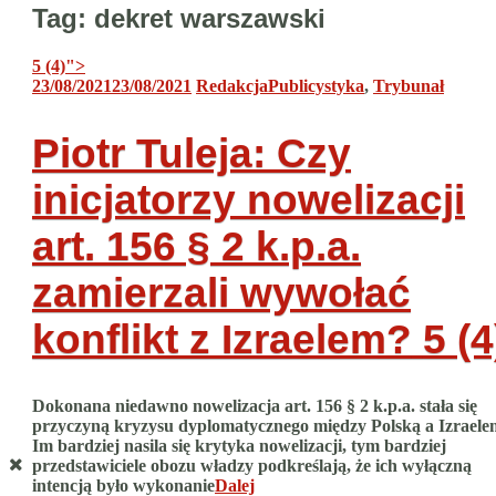
Tag:
dekret warszawski
5 (4)
">
23/08/2021
23/08/2021
Redakcja
Publicystyka
,
Trybunał
Piotr Tuleja: Czy
inicjatorzy nowelizacji
art. 156 § 2 k.p.a.
zamierzali wywołać
konflikt z Izraelem?
5 (4
Dokonana niedawno nowelizacja art. 156 § 2 k.p.a. stała się
przyczyną kryzysu dyplomatycznego między Polską a Izraele
Im bardziej nasila się krytyka nowelizacji, tym bardziej
przedstawiciele obozu władzy podkreślają, że ich wyłączną
intencją było wykonanie
Dalej