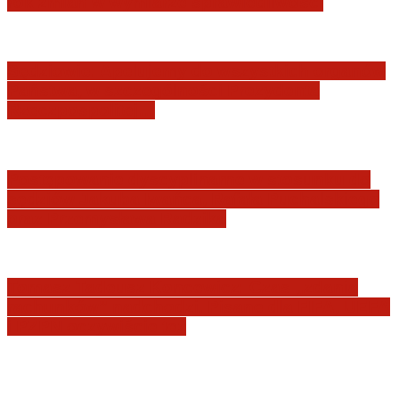
rok zmian w wymiarze sprawiedliwości
Sędziowie: Apelujemy do wszystkich organów
Państwa, w szczególności Prezydenta
Rzeczpospolitej…
Postępowanie dyscyplinarne w stosunku do
sędziów Jakuba Iwańca, Rafała Puchalskiego
oraz Przemysława Radzika
Tomasz Tadeusz Koncewicz: Czas „zdania
rachunków” nadchodzi. Pisane dla FIFA, UEFA
i PZPN oczywiście też