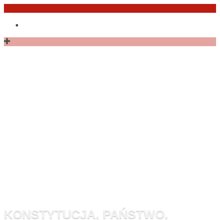
Przejdź
Po
do
angielsku
treści
Monitor
Konstytucyj
KONSTYTUCJA, PAŃSTWO,