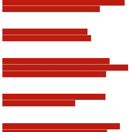
Katastrofa smoleńska: umorzenie śledztwa w
sprawie tzw. zdrady dyplomatycznej
Jerzy Adam Stępień: O badaniu
konstytucyjności Konstytucji RP
Praworządność w Polsce 2026 – Raport
Komisji Europejskiej. Pozytywna ocena reform
i rekordowy wzrost zaufania do sądów
Marian Sworzeń. Prawo Wielkich Liter:
JURYSDYKCJA KRAJOWA
Minister Waldemar Żurek podsumował swój