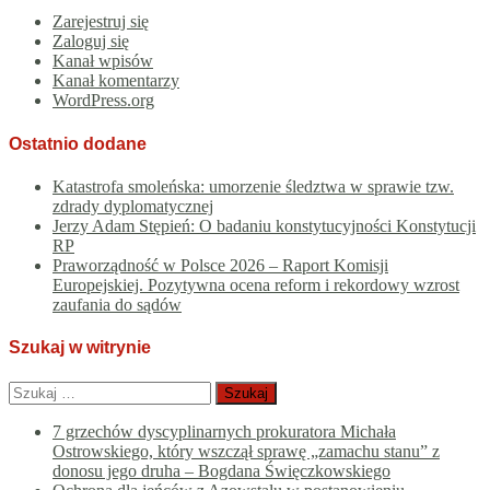
Zarejestruj się
Zaloguj się
Kanał wpisów
Kanał komentarzy
WordPress.org
Ostatnio dodane
Katastrofa smoleńska: umorzenie śledztwa w sprawie tzw.
zdrady dyplomatycznej
Jerzy Adam Stępień: O badaniu konstytucyjności Konstytucji
RP
Praworządność w Polsce 2026 – Raport Komisji
Europejskiej. Pozytywna ocena reform i rekordowy wzrost
zaufania do sądów
Szukaj w witrynie
Szukaj:
7 grzechów dyscyplinarnych prokuratora Michała
Ostrowskiego, który wszczął sprawę „zamachu stanu” z
donosu jego druha – Bogdana Święczkowskiego