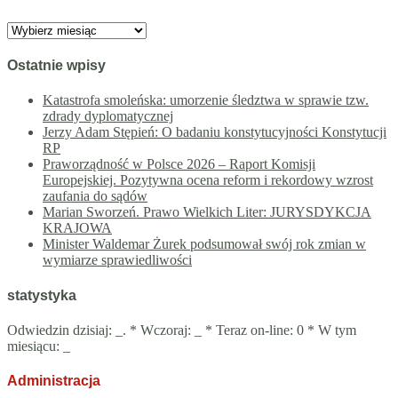
Archiwa
Ostatnie wpisy
Katastrofa smoleńska: umorzenie śledztwa w sprawie tzw.
zdrady dyplomatycznej
Jerzy Adam Stępień: O badaniu konstytucyjności Konstytucji
RP
Praworządność w Polsce 2026 – Raport Komisji
Europejskiej. Pozytywna ocena reform i rekordowy wzrost
zaufania do sądów
Marian Sworzeń. Prawo Wielkich Liter: JURYSDYKCJA
KRAJOWA
Minister Waldemar Żurek podsumował swój rok zmian w
wymiarze sprawiedliwości
statystyka
Odwiedzin dzisiaj:
_
. * Wczoraj:
_
* Teraz on-line: 0 * W tym
miesiącu:
_
Administracja