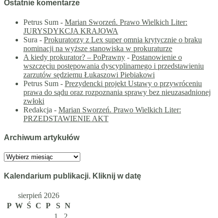
Ostatnie komentarze
Petrus Sum
-
Marian Sworzeń. Prawo Wielkich Liter:
JURYSDYKCJA KRAJOWA
Sura
-
Prokuratorzy z Lex super omnia krytycznie o braku
nominacji na wyższe stanowiska w prokuraturze
A kiedy prokurator? – PoPrawny
-
Postanowienie o
wszczęciu postępowania dyscyplinarnego i przedstawieniu
zarzutów sędziemu Łukaszowi Piebiakowi
Petrus Sum
-
Prezydencki projekt Ustawy o przywróceniu
prawa do sądu oraz rozpoznania sprawy bez nieuzasadnionej
zwłoki
Redakcja
-
Marian Sworzeń. Prawo Wielkich Liter:
PRZEDSTAWIENIE AKT
Archiwum artykułów
Archiwum
artykułów
Kalendarium publikacji. Kliknij w datę
sierpień 2026
P
W
Ś
C
P
S
N
1
2