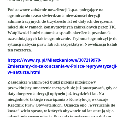
Podstawowe założenie nowelizacji k.p.a. polegające na
ograniczeniu czasu stwierdzania nieważności decyzji
administracyjnych do trzydziestu lat od daty ich doręczenia
mieści się w ramach konstytucyjnych zakreślonych przez TK.
Wątpliwości budzi natomiast sposób określenia przesłanek
uzasadniających takie ograniczenie. Trybunał ograniczył je d
sytuacji nabycia praw lub ich ekspektatyw. Nowelizacja katal
ten rozszerza.
https://www.rp.pl/Mieszkaniowe/307219970-
Zmierzamy-do-zakonczenia-w-Polsce-reprywatyzacji
w-naturze.html
Zasadnicze wątpliwości budzi przepis przejściowy
przewidujący umorzenie toczących się już postępowań, gdy o
daty doręczenia decyzji upłynęło już trzydzieści lat. Na
niezgodność takiego rozwiązania z Konstytucją wskazuje
Rzecznik Praw Obywatelskich. Oznacza ono „wyrzucenie do
kosza” wielu spraw, w których obywatele od lat starają się o
odzyskanie swego mienia. Starania te związane są z dużym