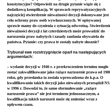
konstytucyjne? Odpowiedź na drugie pytanie wiąże się z
dodatkową komplikacją. W sprawach reprywatyzacyjnych
najczęściej stwierdzenie nieważności decyzji dokonywane jest
celu ochrony praw osób wywłaszczonych. W opisywanej
sprawie mamy do czynienia z sytuacją odwrotną. Stwierdzeni
nieważności decyzji z lat czterdziestych może prowadzić do
naruszenia praw nabytych i zasady zaufania obywatela do
państwa. Pytanie: czy prawa te zostały nabyte słusznie?
Trybunał swe rozstrzygnięcie oparł na następujących
argumentach:
– wydanie decyzji w 1946 r. z przekroczeniem terminu mogło
zostać zakwalifikowane jako rażące naruszenie prawa od 198
roku, gdy przesłanka ta została wprowadzona do k.p.a. O
kwalifikowaniu takich decyzji jako nieważnych przesądził N
w 1996 r. Dowodzi to, że samo sformułowanie „rażące
naruszenie prawa” nie jest terminem jednoznacznym, a
kwalifikacja takich naruszeń może się zmieniać wraz z
upływem czasu.