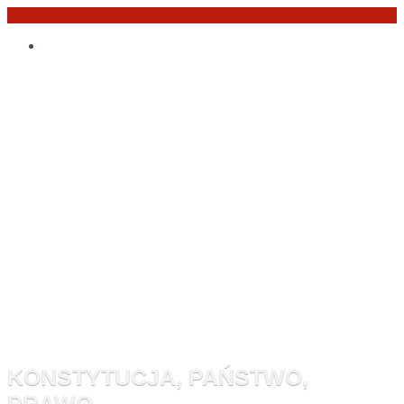
Przejdź
Po
do
angielsku
treści
Monitor
Konstytucyj
KONSTYTUCJA, PAŃSTWO,
PRAWO