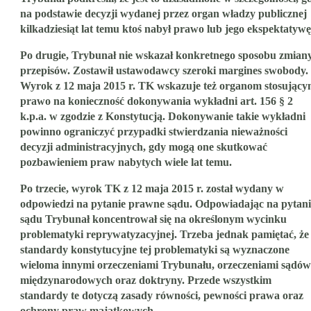
na podstawie decyzji wydanej przez organ władzy publicznej
kilkadziesiąt lat temu ktoś nabył prawo lub jego ekspektatywę
Po drugie, Trybunał nie wskazał konkretnego sposobu zmian
przepisów. Zostawił ustawodawcy szeroki margines swobody.
Wyrok z 12 maja 2015 r. TK wskazuje też organom stosując
prawo na konieczność dokonywania wykładni art. 156 § 2
k.p.a. w zgodzie z Konstytucją. Dokonywanie takie wykładni
powinno ograniczyć przypadki stwierdzania nieważności
decyzji administracyjnych, gdy mogą one skutkować
pozbawieniem praw nabytych wiele lat temu.
Po trzecie, wyrok TK z 12 maja 2015 r. został wydany w
odpowiedzi na pytanie prawne sądu. Odpowiadając na pytani
sądu Trybunał koncentrował się na określonym wycinku
problematyki reprywatyzacyjnej. Trzeba jednak pamiętać, że
standardy konstytucyjne tej problematyki są wyznaczone
wieloma innymi orzeczeniami Trybunału, orzeczeniami sądów
międzynarodowych oraz doktryny. Przede wszystkim
standardy te dotyczą zasady równości, pewności prawa oraz
ochrony praw majątkowych.