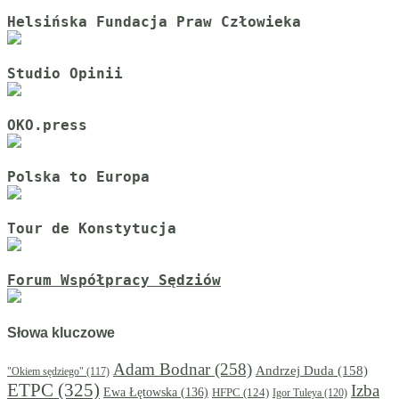
Helsińska Fundacja Praw Człowieka
Studio Opinii
OKO.press
Polska to Europa
Tour de Konstytucja
Forum Współpracy Sędziów
Słowa kluczowe
Adam Bodnar
(258)
Andrzej Duda
(158)
"Okiem sędziego"
(117)
ETPC
(325)
Izba
Ewa Łętowska
(136)
HFPC
(124)
Igor Tuleya
(120)