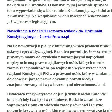
nakładem sił i środków. O konstytucyjnej ochronie spraw w
toku wypowiadał się wielokrotnie TK dokonując wykładni art
2 Konstytucji. Na wątpliwości w obu kwestiach wskazywano
już w procesie legislacyjnym.
Nowelizacja KPA: RPO rozważa wniosek do Trybunału
Konstytucyjnego – GazetaPrawna.pl
Na tle nowelizacji k.p.a. jak bumerang wraca problem braku
ustawy reprywatyzacyjnej. Brak ten powoduje, że w systemie
prawnym mamy do czynienia z narastającymi napięciami
między ochroną praw majątkowych osób, których mienie
zostało znacjonalizowane po wojnie lub wywłaszczone pod
rządami Konstytucji
PRL
, a prawami osób, które w zaufaniu
do obowiązującego prawa dokonują obrotu kiedyś
znacjonalizowanymi i wywłaszczonymi nieruchomościami.
Ustawowa reprywatyzacja objęła jedynie Kościół Katolicki,
inne kościoły i związki wyznaniowe. Rodzi to zasadnicze
wątpliwości z punktu widzenia zasady równości i słuszne
poczucie krzywdy u osób, które ustawową reprywatyzacją ni