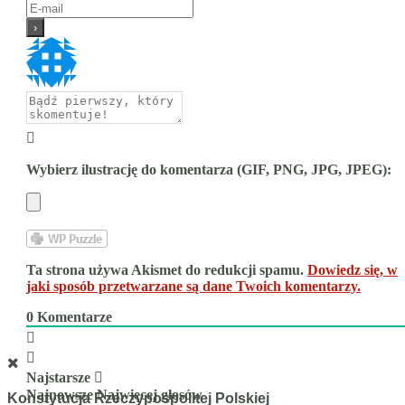
Wybierz ilustrację do komentarza (GIF, PNG, JPG, JPEG):
Ta strona używa Akismet do redukcji spamu.
Dowiedz się, w
jaki sposób przetwarzane są dane Twoich komentarzy.
0
Komentarze
Najstarsze
Najnowsze
Najwięcej głosów
Konstytucja Rzeczypospolitej Polskiej