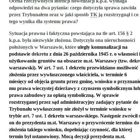
Ocena rzeczywistych intencji nowelizacji k.p.a. wymaga
odpowiedzi na dwa pytania: czego dotyczyła sprawa zawisła
przez Trybunałem oraz w jaki sposób
TK
ją rozstrzygnął i co 
tego wynika dla systemu prawa?
Sytuacja prawna i faktyczna powstająca na tle art. 156 § 2
k.p.a. była niezwykle złożona. Dotyczyła ona nieruchomości
położonych w Warszawie, które
uległy komunalizacji na
podstawie
dekretu
z dnia 26 października 1945 r. o własności 
użytkowaniu gruntów na obszarze m.st. Warszawy (tzw. dekr
warszawski). W
art. 7 ust. 1
dekretu przewidziano możliwość
złożenia przez wywłaszczonego właściciela, w terminie 6
miesięcy od objęcia gruntu przez gminę, wniosku o przyznani
mu prawa wieczystej dzierżawy z czynszem symbolicznym lu
prawa zabudowy za opłatą symboliczną. W sprawie
rozstrzyganej przez sąd administracyjny zadający pytanie do
Trybunału wywłaszczony nie złożył w terminie wniosku w
trybie
art. 7 ust. 1
dekretu warszawskiego. Następnie zwrócił s
on do prezydenta m.st. Warszawy o przywrócenie terminu do
złożenia takiego wniosku, dopełniając czynność, dla której
termin był ustanowiony. Mocą decyzji prezydenta m.st.