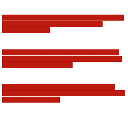
Sędziowie: Apelujemy do wszystkich organów
Państwa, w szczególności Prezydenta
Rzeczpospolitej…
Postępowanie dyscyplinarne w stosunku do
sędziów Jakuba Iwańca, Rafała Puchalskiego
oraz Przemysława Radzika
Tomasz Tadeusz Koncewicz: Czas „zdania
rachunków” nadchodzi. Pisane dla FIFA, UEFA
i PZPN oczywiście też