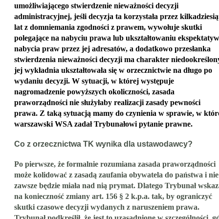
umożliwiającego stwierdzenie nieważności decyzji
administracyjnej, jeśli decyzja ta korzystała przez kilkadziesią
lat z domniemania zgodności z prawem, wywołuje skutki
polegające na nabyciu prawa lub ukształtowaniu ekspektaty
nabycia praw przez jej adresatów, a dodatkowo przesłanka
stwierdzenia nieważności decyzji ma charakter niedookreślony
jej wykładnia ukształtowała się w orzecznictwie na długo po
wydaniu decyzji. W sytuacji, w której występuje
nagromadzenie powyższych okoliczności, zasada
praworządności nie służyłaby realizacji zasady pewności
prawa. Z taką sytuacją mamy do czynienia w sprawie, w któr
warszawski WSA zadał Trybunałowi pytanie prawne.
Co z orzecznictwa TK wynika dla ustawodawcy?
Po pierwsze, że formalnie rozumiana zasada praworządności
może kolidować z zasadą zaufania obywatela do państwa i nie
zawsze będzie miała nad nią prymat. Dlatego Trybunał wskaz
na konieczność zmiany art. 156 § 2 k.p.a. tak, by ograniczyć
skutki czasowe decyzji wydanych z naruszeniem prawa.
Trybunał podkreślił, że jest to uzasadnione w szczególności, g