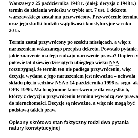
Warszawy z 25 października 1948 r. (dalej: decyzja z 1948 r.)
termin do złożenia wniosku w trybie
art. 7 ust. 1
dekretu
warszawskiego został mu przywrócony. Przywrócenie termin
oraz jego skutki budziło wątpliwości konstytucyjne w roku
2015.
Termin został przywrócony po sześciu miesiącach, a więc z
naruszeniem wskazanego przepisu dekretu. Powstało pytanie,
jakie znaczenie ma tego rodzaju naruszenie prawa? Dopiero 
połowie lat dziewięćdziesiątych ubiegłego wieku
NSA
rozstrzygnął, że termin ten nie podlega przywróceniu, więc
decyzja wydana z jego naruszeniem jest nieważna –
uchwała
składu pięciu sędziów NSA z 14 października 1996 r., sygn. ak
OPK 19/96
. Ma to ogromne konsekwencje dla wszystkich,
którzy z decyzji o przywróceniu terminu wywodzą swe prawa
do nieruchomości. Decyzje są nieważne, a więc nie mogą być
podstawą takich praw.
Opisany skrótowo stan faktyczny rodzi dwa pytania
natury konstytucyjnej