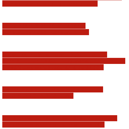
sprawie tzw. zdrady dyplomatycznej
Jerzy Adam Stępień: O badaniu
konstytucyjności Konstytucji RP
Praworządność w Polsce 2026 – Raport
Komisji Europejskiej. Pozytywna ocena reform
i rekordowy wzrost zaufania do sądów
Marian Sworzeń. Prawo Wielkich Liter:
JURYSDYKCJA KRAJOWA
Minister Waldemar Żurek podsumował swój
rok zmian w wymiarze sprawiedliwości