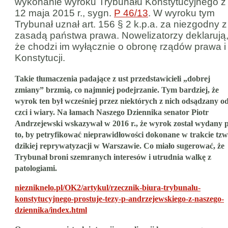
wykonanie wyroku Trybunału Konstytucyjnego z
12 maja 2015 r., sygn.
P 46/13
. W wyroku tym
Trybunał uznał art. 156 § 2 k.p.a. za niezgodny z
zasadą państwa prawa. Nowelizatorzy deklarują
że chodzi im wyłącznie o obronę rządów prawa i
Konstytucji.
Takie tłumaczenia padające z ust przedstawicieli „dobrej
zmiany” brzmią, co najmniej podejrzanie. Tym bardziej, że
wyrok ten był wcześniej przez niektórych z nich odsądzany o
czci i wiary. Na łamach Naszego Dziennika senator Piotr
Andrzejewski wskazywał w 2016 r., że wyrok został wydany 
to, by petryfikować nieprawidłowości dokonane w trakcie tzw
dzikiej reprywatyzacji w Warszawie. Co miało sugerować, że
Trybunał broni szemranych interesów i utrudnia walkę z
patologiami.
niezniknelo.pl/OK2/artykul/rzecznik-biura-trybunalu-
konstytucyjnego-prostuje-tezy-p-andrzejewskiego-z-naszego-
dziennika/index.html