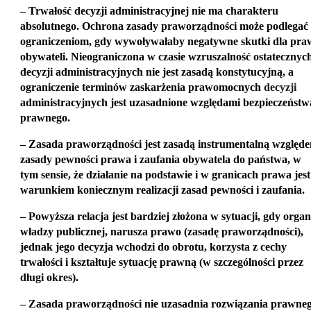
– Trwałość decyzji administracyjnej nie ma charakteru
absolutnego. Ochrona zasady praworządności może podlegać
ograniczeniom, gdy wywoływałaby negatywne skutki dla pra
obywateli. N
ieograniczona w czasie wzruszalność ostatecznyc
decyzji administracyjnych nie jest zasadą konstytucyjną, a
ograniczenie terminów zaskarżenia prawomocnych
decyzji
administracyjnych jest uzasadnione względami bezpieczeństw
prawnego.
– Zasada praworządności jest zasadą instrumentalną względ
zasady pewności prawa i zaufania obywatela do państwa, w
tym sensie, że działanie na podstawie i w granicach prawa jest
warunkiem koniecznym realizacji zasad pewności i zaufania.
– Powyższa relacja jest bardziej złożona w sytuacji, gdy organ
władzy publicznej, narusza prawo (zasadę praworządności),
jednak jego decyzja wchodzi do obrotu, korzysta z cechy
trwałości i kształtuje sytuację prawną (w szczególności przez
długi okres).
– Zasada praworządności nie uzasadnia rozwiązania prawne