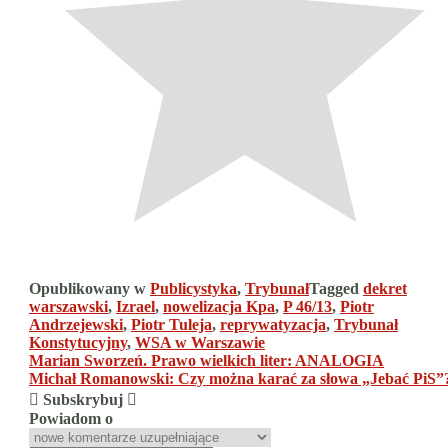
Opublikowany w
Publicystyka
,
Trybunał
Tagged
dekret
warszawski
,
Izrael
,
nowelizacja Kpa
,
P 46/13
,
Piotr
Andrzejewski
,
Piotr Tuleja
,
reprywatyzacja
,
Trybunał
Konstytucyjny
,
WSA w Warszawie
Nawigacja
Marian Sworzeń. Prawo wielkich liter: ANALOGIA
Michał Romanowski: Czy można karać za słowa „Jebać PiS”
wpisu
Subskrybuj
Powiadom o