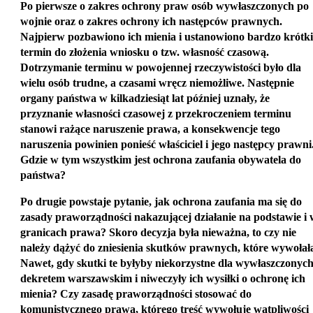
Po pierwsze o zakres ochrony praw osób wywłaszczonych po
wojnie oraz o zakres ochrony ich następców prawnych.
Najpierw pozbawiono ich mienia i ustanowiono bardzo krótki
termin do złożenia wniosku o tzw. własność czasową.
Dotrzymanie terminu w powojennej rzeczywistości było dla
wielu osób trudne, a czasami wręcz niemożliwe. Następnie
organy państwa w kilkadziesiąt lat później uznały, że
przyznanie własności czasowej z przekroczeniem terminu
stanowi rażące naruszenie prawa, a konsekwencje tego
naruszenia powinien ponieść właściciel i jego następcy prawni
Gdzie w tym wszystkim jest ochrona zaufania obywatela do
państwa?
Po drugie powstaje pytanie, jak ochrona zaufania ma się do
zasady praworządności nakazującej działanie na podstawie i 
granicach prawa? Skoro decyzja była nieważna, to czy nie
należy dążyć do zniesienia skutków prawnych, które wywołał
Nawet, gdy skutki te byłyby niekorzystne dla wywłaszczonyc
dekretem warszawskim i niweczyły ich wysiłki o ochronę ich
mienia? Czy zasadę praworządności stosować do
komunistycznego prawa, którego treść wywołuje wątpliwości