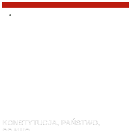
Przejdź
Po
do
angielsku
treści
Monitor
Konstytucyj
KONSTYTUCJA, PAŃSTWO,
PRAWO