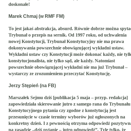
doskonałe!
Marek Chmaj (w RMF FM)
To jest jakaś abstrakcja, absurd. Równie dobrze można spyta
Trybunał o przepis na sernik. Od 1997 roku, od uchwalenia
nowej Konstytucji, Trybunał Konstytucyjny nie ma prawa
dokonywania powszechnie obowiązującej wykładni ustaw.
Wykładni ustaw czy Konstytucji może dokonać każdy, nie tyl
konstytucjonalista, nie tylko sąd, ale każdy. Natomiast
powszechnie obowiązującej wykładni nie ma już Trybunał –
wystarczy ze zrozumieniem przeczytać Konstytucję.
Jerzy Stępień (na FB)
Marszałek Sejmu dziś [publikacja 5 maja – przyp. redakcja]
zapowiedziała skierowanie jutro z samego rana do Trybunału
Konstytucyjnego pytania czy zgodne z konstytucją jest
przesunięcie w czasie terminy wyborów już ogłoszonych na
konkretny dzień. I z pewnością otrzyma odpowiedź pozytywn
na zasadzie „dziś pytanie – jutro odpowiedź”. Tyle tylko, że