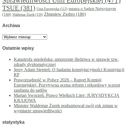
Sprawiedliwości Unii Europejskiej
(471)
TSUE
(381)
ustawa o Sądzie Najwyższym
Unia Europejska
(113)
Zbigniew Ziobro
(180)
(144)
Waldemar Żurek
(116)
Archiwa
Archiwa
Ostatnie wpisy
Katastrofa smoleńska: umorzenie śledztwa w sprawie tzw.
zdrady dyplomatycznej
Jerzy Adam Stępień: O badaniu konstytucyjności Konstytucji
RP
Praworządność w Polsce 2026 – Raport Komisji
Europejskiej. Pozytywna ocena reform i rekordowy wzrost
zaufania do sądów
Marian Sworzeń. Prawo Wielkich Liter: JURYSDYKCJA
KRAJOWA
Minister Waldemar Żurek podsumował swój rok zmian w
wymiarze sprawiedliwości
statystyka