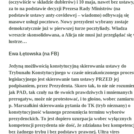
(oczywiście w składzie dublerów) i 10 maja, nawet bez ustawy
za to na podstawie decyzji Prezesa Rady Ministrów (na
podstawie ustawy anty-covidowej – wiadomo) odbywają się
masowe usługi pocztowe. Nowy prezydent wybrany zostaje
demokratycznie już w pierwszej turze pocztyliady. Władza
wreszcie skonsolidowana, a Alicja nie musi już przeglądać się
lustrze…
Ewa Łętowska (na FB)
Jedyną możliwością konstytucyjną skierowania ustawy do
Trybunału Konstytucyjnego w czasie niezakończonego proces
legislacyjnego jest skierowanie tam ustawy PRZED jej
podpisaniem, przez Prezydenta. Skoro tak, to nie nie rozumi
jak PAD, tak czuły na tle swoich prawdziwych i mniemanych
prerogatyw, może nie protestować, i to głośno, wobec zamiaru
p. Marszałkini skierowania pytania do TK (tryb nieznany) o
konstytucyjność własnego przesunięcia terminu wyborów
prezydenckich. To jest dopiero uzurpacja wobec wyłącznych
kompetencji prezydenta nie dość, że zdziałana bez kompetencj
bez żadnego trybu i bez podstawy prawnej. Ultra vires