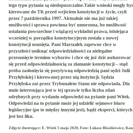
tego typu pytania są niedopuszczalne.Takie wnioski mogły by
kierowane do TK przed wejściem konstytucji w życie, czyli
przez 7 października 1997. Aktualnie nie ma już takiej
możliwości i sprawa powinna być umorzona, bo możliwość
ustalania powszechne i wiążącej wykładni prawa, istniejąca
wcześniej w porządku konstytucyjnym została z nowej
konstytucji usunięta. Pani Marszałek zapewne chce w
przyszłości uniknąć odpowiedzialności za nielegalne
przesunięcie terminu wyborów i chce się już dziś asekurować
się przed odpowiedzialnością za złamanie konstytucji – stąd
próba zasłonięcia się pozytywną odpowiedzią pani sędzi Julii
Przyłębskiej i kierowanej przez nią instytucji. Sędzia
Przyłębska zaś przez Trybunałem Stanu nie odpowiada. Dla
mnie interesująca jest w tej sprawie tylko liczba zdań
odrębnych przy wydaniu odpowiedzi na pytanie pani Witek.
Odpowiedzi na to pytanie może jej udzielić sejmowe biuro
legislacyjne (po to między innymi jest), bądź eksperci, których
jest bez liku.
Zdjęcie ilustrujące: E. Witek 5 maja 2020, Foto: Łukasz Błasikiewicz, Kan