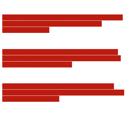
Sędziowie: Apelujemy do wszystkich organów
Państwa, w szczególności Prezydenta
Rzeczpospolitej…
Postępowanie dyscyplinarne w stosunku do
sędziów Jakuba Iwańca, Rafała Puchalskiego
oraz Przemysława Radzika
Tomasz Tadeusz Koncewicz: Czas „zdania
rachunków” nadchodzi. Pisane dla FIFA, UEFA
i PZPN oczywiście też