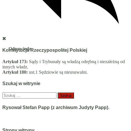
Odpowiedz
Konstytucja Rzeczypospolitej Polskiej
Artykuł 173:
Sądy i Trybunały są władzą odrębną i niezależną od
innych władz.
Artykuł 180:
ust.1 Sędziowie są nieusuwalni.
Szukaj w witrynie
Szukaj:
Rysował Stefan Papp (z archiwum Judyty Papp).
Strony witryny