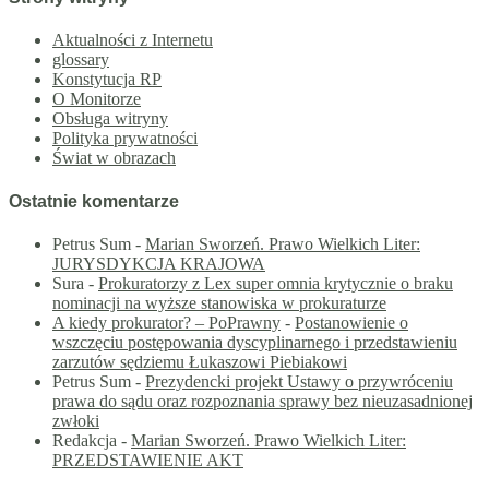
Aktualności z Internetu
glossary
Konstytucja RP
O Monitorze
Obsługa witryny
Polityka prywatności
Świat w obrazach
Ostatnie komentarze
Petrus Sum
-
Marian Sworzeń. Prawo Wielkich Liter:
JURYSDYKCJA KRAJOWA
Sura
-
Prokuratorzy z Lex super omnia krytycznie o braku
nominacji na wyższe stanowiska w prokuraturze
A kiedy prokurator? – PoPrawny
-
Postanowienie o
wszczęciu postępowania dyscyplinarnego i przedstawieniu
zarzutów sędziemu Łukaszowi Piebiakowi
Petrus Sum
-
Prezydencki projekt Ustawy o przywróceniu
prawa do sądu oraz rozpoznania sprawy bez nieuzasadnionej
zwłoki
Redakcja
-
Marian Sworzeń. Prawo Wielkich Liter:
PRZEDSTAWIENIE AKT