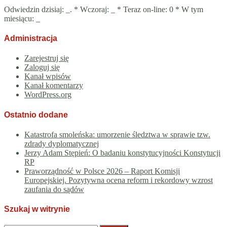
Odwiedzin dzisiaj:
_
. * Wczoraj:
_
* Teraz on-line: 0 * W tym
miesiącu:
_
Administracja
Zarejestruj się
Zaloguj się
Kanał wpisów
Kanał komentarzy
WordPress.org
Ostatnio dodane
Katastrofa smoleńska: umorzenie śledztwa w sprawie tzw.
zdrady dyplomatycznej
Jerzy Adam Stępień: O badaniu konstytucyjności Konstytucji
RP
Praworządność w Polsce 2026 – Raport Komisji
Europejskiej. Pozytywna ocena reform i rekordowy wzrost
zaufania do sądów
Szukaj w witrynie