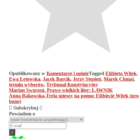
Opublikowany w
Komentarze i opinie
Tagged
Elżbieta Witek
,
Ewa Łętowska
,
Jacek Barcik
,
Jerzy Stępień
,
Marek Chmaj
,
termin wyborów
,
Trybunał Konstytucyjny
Nawigacja
Marian Sworzeń. Prawo wielkich liter: ŁAWNIK
Anna Rakowska-Trela spieszy na pomoc Elżbiecie Witek (pro
wpisu
bono)
Subskrybuj
Powiadom o