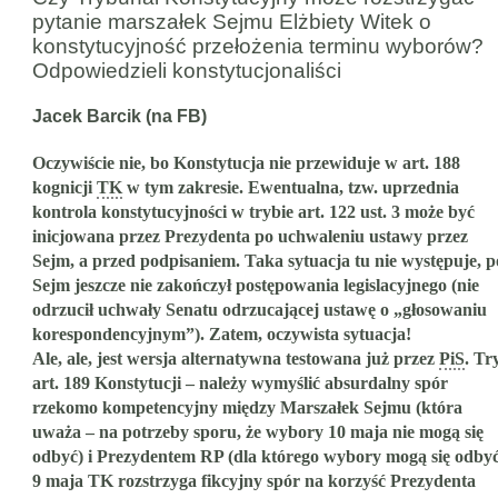
pytanie marszałek Sejmu Elżbiety Witek o
konstytucyjność przełożenia terminu wyborów?
Odpowiedzieli konstytucjonaliści
Jacek Barcik (na FB)
Oczywiście nie, bo Konstytucja nie przewiduje w art. 188
kognicji
TK
w tym zakresie. Ewentualna, tzw. uprzednia
kontrola konstytucyjności w trybie art. 122 ust. 3 może być
inicjowana przez Prezydenta po uchwaleniu ustawy przez
Sejm, a przed podpisaniem. Taka sytuacja tu nie występuje, p
Sejm jeszcze nie zakończył postępowania legislacyjnego (nie
odrzucił uchwały Senatu odrzucającej ustawę o „głosowaniu
korespondencyjnym”). Zatem, oczywista sytuacja!
Ale, ale, jest wersja alternatywna testowana już przez
PiS
. Tr
art. 189 Konstytucji – należy wymyślić absurdalny spór
rzekomo kompetencyjny między Marszałek Sejmu (która
uważa – na potrzeby sporu, że wybory 10 maja nie mogą się
odbyć) i Prezydentem RP (dla którego wybory mogą się odbyć
9 maja TK rozstrzyga fikcyjny spór na korzyść Prezydenta