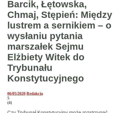
Barcik, Łętowska,
Chmaj, Stępień: Między
lustrem a sernikiem – o
wysłaniu pytania
marszałek Sejmu
Elżbiety Witek do
Trybunału
Konstytucyjnego
06/05/2020
Redakcja
5
(
4
)
Czy Trybunał Konstytucyjny może rozstrzygać