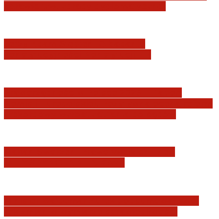
sprawie tzw. zdrady dyplomatycznej
Jerzy Adam Stępień: O badaniu
konstytucyjności Konstytucji RP
Praworządność w Polsce 2026 – Raport
Komisji Europejskiej. Pozytywna ocena reform
i rekordowy wzrost zaufania do sądów
Marian Sworzeń. Prawo Wielkich Liter:
JURYSDYKCJA KRAJOWA
Minister Waldemar Żurek podsumował swój
rok zmian w wymiarze sprawiedliwości