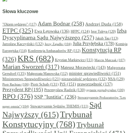
Słowa kluczowe
Adam Bodnar
(258)
Andrzej Duda
(158)
"Okiem sędziego"
(117)
ETPC
(325)
Izba
Ewa Łętowska
(136)
HFPC
(124)
Igor Tuleya
(120)
Dyscyplinarna Sądu Najwyższego
(257)
Jakub Tau
(113)
Julia Przyłębska
(178)
Jarosław Kaczyński
(132)
Komisja
Jerzy Zajadło
(104)
Konstytucja RP
Europejska
(114)
Konferencja Ambasadorów RP
(112)
KRS
(682)
(326)
Krystian Markiewicz
(111)
Marcin Matczak
(107)
Marian Sworzeń
(317)
Mateusz Morawiecki
(143)
Małgorzata
minister sprawiedliwości
(151)
Gersdorf
(135)
Małgorzata Manowska
(112)
niezawisłość sędziego
(132)
NSA
(129)
Ministerstwo Sprawiedliwości
(121)
PiS
(151)
Piotr Schab
(131)
praworządność
(137)
Piotr Rachtan
(106)
Prezydent RP
(195)
Przemysław Radzik
(130)
pytanie prejudycjalne
(100)
RPO
(376)
SSP "Iustitia"
(236)
Stowarzyszenie Prokuratorów "Lex
Sąd
super omnia"
(104)
Stowarzyszenie Sędziów THEMIS
(111)
Trybunał
Najwyższy
(615)
Konstytucyjny
(768)
Trybunał