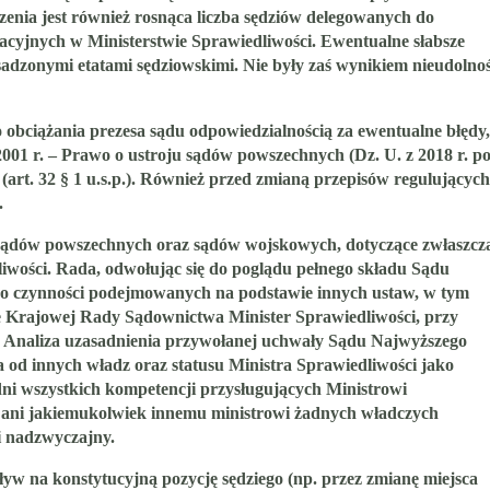
nia jest również rosnąca liczba sędziów delegowanych do
racyjnych w Ministerstwie Sprawiedliwości. Ewentualne
słabsze
sadzonymi etatami sędziowskimi
. Nie były zaś wynikiem nieudolnoś
 obciążania prezesa sądu odpowiedzialnością za ewentualne błędy,
a 2001 r. – Prawo o ustroju sądów powszechnych (Dz. U. z 2018 r. po
 (art. 32 § 1 u.s.p.). Również przed zmianą przepisów regulujących
.
sądów powszechnych oraz sądów wojskowych, dotyczące zwłaszcz
liwości. Rada, odwołując się do poglądu pełnego składu Sądu
a do czynności podejmowanych na podstawie innych ustaw, w tym
nie Krajowej Rady Sądownictwa
Minister Sprawiedliwości, przy
Analiza uzasadnienia przywołanej uchwały Sądu Najwyższego
a od innych władz oraz statusu Ministra Sprawiedliwości jako
dni wszystkich kompetencji przysługujących Ministrowi
i ani jakiemukolwiek innemu ministrowi żadnych władczych
i nadzwyczajny.
yw na konstytucyjną pozycję sędziego (np. przez zmianę miejsca