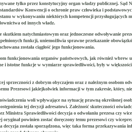
nywane tylko przez konstytucyjny organ władzy publicznej. Sąd 
standardów Konwencji o ochronie praw człowieka i podstawowyc
a stanu w wykonywaniu niektórych kompetencji przysługujących m
downictwa od innych władz.
e skutkiem natychmiastowym oraz jednoczesne odwoływanie prezesa
ie pełnionych funkcji, uniemożliwia sprawne przekazanie obowią
zachowana została ciągłość jego funkcjonowania.
om funkcjonowania organów państwowych, jak również wbrew ut
ne i istotne funkcje w wymiarze sprawiedliwości, były w większ
żącej sprzeczności z dobrym obyczajem oraz z należnym osobom od
mu Prezesowi jakiejkolwiek informacji w tym zakresie, który, nie
 oświadczenia woli wpływające na sytuację prawną określonej oso
stępnienia tej decyzji adresatowi. Zależność skuteczności oświa
rzez Ministra Sprawiedliwości decyzja o odwołaniu prezesa czy wic
ej oryginał powinien zostać doręczony temu prezesowi czy wicepre
 decyzja została sporządzona, więc taka forma przekazywania infor