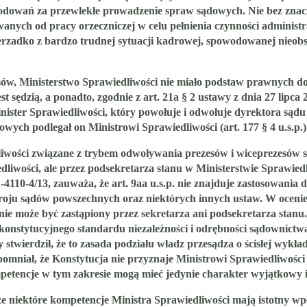
dowań za przewlekłe prowadzenie spraw sądowych. Nie bez znacze
anych od pracy orzeczniczej w celu pełnienia czynności administ
ierzadko z bardzo trudnej sytuacji kadrowej, spowodowanej nieob
sów, Ministerstwo Sprawiedliwości nie miało podstaw prawnych do
est sędzią, a ponadto, zgodnie z art. 21a § 2 ustawy z dnia 27 lipc
inister Sprawiedliwości, który powołuje i odwołuje dyrektora sądu
ych podlegał on Ministrowi Sprawiedliwości (art. 177 § 4 u.s.p.)
wości związane z trybem odwoływania prezesów i wiceprezesów 
dliwości, ale przez podsekretarza stanu w Ministerstwie Sprawied
-4110-4/13, zauważa, że art. 9aa u.s.p. nie znajduje zastosowani
ustroju sądów powszechnych oraz niektórych innych ustaw. W oce
 nie może być zastąpiony przez sekretarza ani podsekretarza
stanu.
 konstytucyjnego standardu niezależności i odrębności sądownictw
twierdził, że to zasada podziału władz przesądza o ścisłej wykła
omniał, że
Konstytucja nie przyznaje Ministrowi Sprawiedliwośc
ompetencje w tym zakresie mogą mieć jedynie charakter wyjątkowy 
 niektóre kompetencje Ministra Sprawiedliwości mają istotny wpł