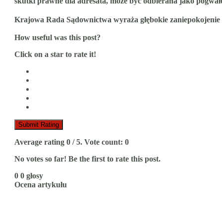
skutki prawne dla adresata, może być odbierana jako pogwał
Krajowa Rada Sądownictwa wyraża głębokie zaniepokojenie s
How useful was this post?
Click on a star to rate it!
Submit Rating
Average rating
0
/ 5. Vote count:
0
No votes so far! Be the first to rate this post.
0
0
głosy
Ocena artykułu