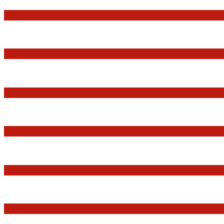
Jerzy Adam Stępień: O badaniu konstytucyjnośc
Praworządność w Polsce 2026 – Raport Komisji 
Marian Sworzeń. Prawo Wielkich Liter: JUR
Minister Waldemar Żurek podsumował swój rok 
Sędziowie: Apelujemy do wszystkich organów 
Postępowanie dyscyplinarne w stosunku do sę