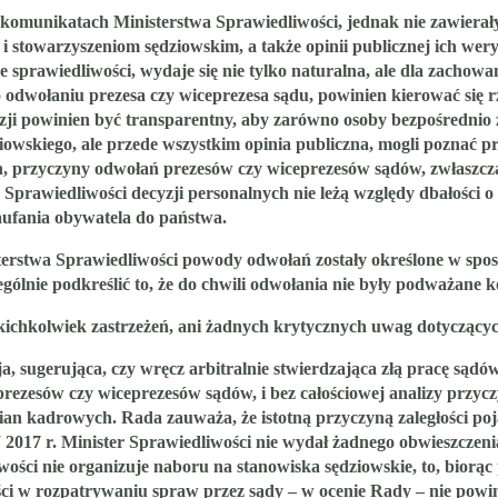
omunikatach Ministerstwa Sprawiedliwości, jednak nie zawierały 
stowarzyszeniom sędziowskim, a także opinii publicznej ich wer
prawiedliwości, wydaje się nie tylko naturalna, ale dla zachowa
 odwołaniu prezesa czy wiceprezesa sądu, powinien kierować się 
ji powinien być transparentny, aby zarówno osoby bezpośrednio z
iowskiego, ale przede wszystkim opinia publiczna, mogli poznać pr
, przyczyny odwołań prezesów czy wiceprezesów sądów, zwłaszcza,
prawiedliwości decyzji personalnych nie leżą względy dbałości o
aufania obywatela do państwa.
erstwa Sprawiedliwości
powody odwołań zostały określone w spo
gólnie podkreślić to, że
do chwili odwołania nie były podważane 
akichkolwiek zastrzeżeń, ani żadnych krytycznych uwag dotyczący
ugerująca, czy wręcz arbitralnie stwierdzająca złą pracę sądów
sów czy wiceprezesów sądów, i bez całościowej analizy przyczyn
mian kadrowych.
Rada zauważa, że istotną przyczyną zaległości po
2017 r. Minister Sprawiedliwości nie wydał żadnego obwieszczeni
wości nie organizuje naboru na stanowiska sędziowskie, to, bio
łości w rozpatrywaniu spraw przez sądy – w ocenie Rady – nie pow