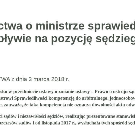
wa o ministrze sprawiedl
ływie na pozycję sędzie
 dnia 3 marca 2018 r.
o w przedmiocie ustawy o zmianie ustawy – Prawo o ustroju sądó
strowi Sprawiedliwości kompetencję do arbitralnego, jednoosob
, zauważa, że taka kompetencja nie oznacza dowolności aktu odw
ci sądów i niezawisłości sędziów, realizując prezentowane stanow
ezesów sądów i od listopada 2017 r., wysłuchała tych spośród sę