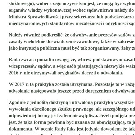
służbowego), wobec czego oczywistym jest, że mogą być wyko
organów władzy wykonawczej wobec sądownictwa należy do 
Ministra Sprawiedliwości przez sekretarza lub podsekretarz
międzynarodowych standardów niezależności i odrębności są
Należy również podkreślić, że odwoływanie prezesów sądów z
zasady wieloletnie doświadczenie zawodowe, także w zakres
jako instytucja publiczna musi być tak zorganizowany, żeby 
Rada zwraca ponadto uwagę, że, wbrew podstawowym zasad
wiceprezesów sądów, a więc osób piastujących niezwykle waż
2016 r. nie otrzymywali oryginałów decyzji o odwołaniu.
W 2017 r. ta praktyka została utrzymana. Pozostaje to w ra
odwołanie następowało jeszcze przed doręczeniem odwoływane
Zgodnie z jednolitą doktryną i utrwaloną praktyką wszystkie
wywołania określonego skutku prawnego, ale szczególnego udo
odpowiedniej formy jest zatem niewątpliwa. Jeżeli podjęta p
jest, że taka forma powinna być uznana za obowiązującą, to j
dokumentu.
W ocenie Rady faks jest jedynie dowodem, że taka