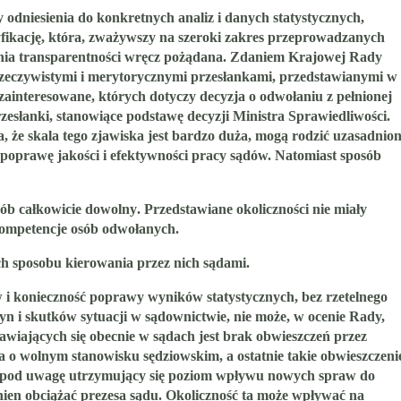
odniesienia do konkretnych analiz i danych statystycznych,
yfikację, która, zważywszy na szeroki zakres przeprowadzanych
nia transparentności wręcz pożądana.
Zdaniem Krajowej Rady
rzeczywistymi i merytorycznymi przesłankami, przedstawianymi w
ainteresowane, których dotyczy decyzja o odwołaniu z pełnionej
zesłanki, stanowiące podstawę decyzji Ministra Sprawiedliwości.
 że skala tego zjawiska jest bardzo duża, mogą rodzić uzasadnio
 poprawę jakości i efektywności pracy sądów. Natomiast sposób
sób całkowicie dowolny
. Przedstawiane okoliczności nie miały
kompetencje osób odwołanych
.
ch sposobu kierowania przez nich sądami.
 i konieczność poprawy wyników statystycznych, bez rzetelnego
 i skutków sytuacji w sądownictwie, nie może, w ocenie Rady,
jawiających się obecnie w sądach jest brak obwieszczeń przez
a o wolnym stanowisku sędziowskim, a ostatnie takie obwieszczeni
rąc pod uwagę utrzymujący się poziom wpływu nowych spraw do
inien obciążać prezesa sądu. Okoliczność ta może wpływać na