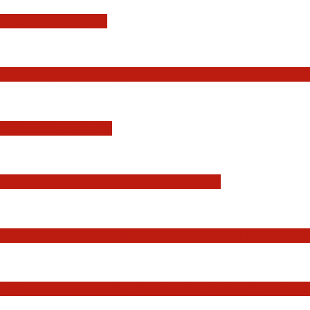
i Konstytucji RP
Europejskiej. Pozytywna ocena reform i rekord
YSDYKCJA KRAJOWA
zmian w wymiarze sprawiedliwości
Państwa, w szczególności Prezydenta Rzeczposp
dziów Jakuba Iwańca, Rafała Puchalskiego oraz