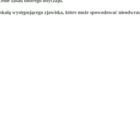
cenie zasad dobrego obyczaju.
kalą występującego zjawiska, które może spowodować nieodwracal