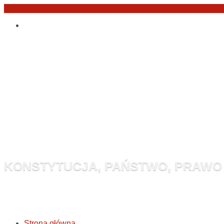
Przejdź
Po
do
angielsku
treści
Monitor Kon
KONSTYTUCJA, PAŃSTWO, PRAWO
Strona główna