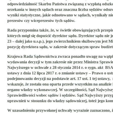
odpowiedzialność Skarbu Państwa związaną z wypłatą odszko
orzekania w innych sądach oraz znaczna liczba sędziów odsuw
wyniki statystyczne, jakie odnotowano w sądach, wynikały n
prezesów czy wiceprezesów tych sądów.
Rada przypomina także, że,
w świetle obowiązujących przepi
których mógł się dopuścić dyrektor sądu
. Dyrektor sądu nie j
23 – dalej jako u.s.p.), jego zwierzchnikiem służbowym jest M
pozycję dyrektora sądu, w zakresie dotyczącym spraw budżetow
Krajowa Rada Sądownictwa zwraca ponadto uwagę na wątpli
wydawania decyzji w tym zakresie nie przez Ministra Sprawie
Najwyższego w uchwale z 28 stycznia 2014 r. o sygn. akt BSA
ustawy z dnia 12 lipca 2017 r. o zmianie ustawy – Prawo o 
podejmowaniu decyzji na podstawie art. 17 ust. 1 tej ustawy,
wskazuje, że została ona oparta przede wszystkim na analizie
organu władzy wykonawczej. W szczególności, Sąd Najwyższy s
Sprawiedliwości wobec sądów i sędziów. Sąd Najwyższy przyp
uprawnień w stosunku do władzy sądowniczej
, toteż jego k
W uzasadnieniu przywołanej uchwały wyraźnie zaznaczono, że