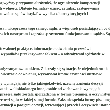
Najwyższy przypomniał również, że
ograniczenie kompetencji
h wolności
. Dlatego też należy uznać, że zakaz zastępowania
u wobec sądów i sędziów wynika z konstytucyjnych i
 i wiceprezesa tego samego sądu, a więc osób posiadających co 
zków ich następcom i zagraża sprawnemu funkcjonowaniu sądów. S
rwalonej praktyce,
informacje o odwołaniu prezesów i
ości wypadków przekazywane faksem – a odwoływani sędziowie w
woływanym szacunkiem. Zdarzały się sytuacje, że niejednokrotnie
 wiedząc o odwołaniu, wykonywał istotne czynności służbowe.
by wymagają nie tylko jakiegokolwiek uzewnętrznienia decyzji
dczenia woli składanego innej osobie od zachowania wymagań
eprezesa sądu została sporządzona w formie pisemnej, a oczywisty
zesowi sądu w takiej samej formie. Faks nie spełnia formy pisemne
macji o podjętej decyzji, wywołującej przecież oczywiście istotn