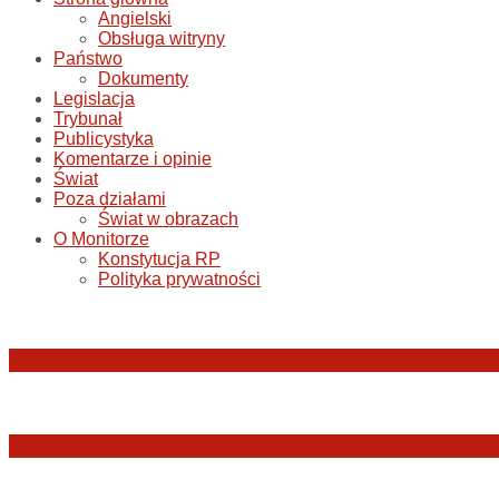
Angielski
Obsługa witryny
Państwo
Dokumenty
Legislacja
Trybunał
Publicystyka
Komentarze i opinie
Świat
Poza działami
Świat w obrazach
O Monitorze
Konstytucja RP
Polityka prywatności
Judyta Papp: O granicach utożsamiania Sądu N
Katastrofa smoleńska: umorzenie śledztwa w sp