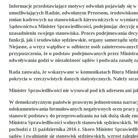
Informacje przedstawiające motywy odwołań pojawiały się w k
umożliwiających Radzie, odwołanym Prezesom, środowiskom i 
zmian kadrowych na stanowiskach kierowniczych w wymiarze s
Sądownictwa Minister Sprawiedliwości, podejmując decyzję o
uzasadnieniu swojego stanowiska
. Proces podejmowania decyz
funkcji, jak i środowisko sędziowskie, organy samorządu sędz
Niejasne, a wręcz wątpliwe w odbiorze osób zainteresowanych
przypuszczenia, że u podstaw podejmowanych przez Ministra S
odwoływania godzi w niezależność sądów i podważa zasadę z
Rada zauważa, że wskazywane w komunikatach Biura Minist
pokrycia w rzeczywistych danych statystycznych. Należy szcze
Minister Sprawiedliwości nie wysuwał pod ich adresem ani j
W demokratycznym państwie prawnym jednostronna narracja, s
udokumentowania formułowanych negatywnych ocen pracy preze
stanowić podstawy do przeprowadzania na tak dużą skalę z
Ministra Sprawiedliwości wolnych stanowisk sędziowskich. W 
pochodzi z 11 października 2016 r.
Skoro Minister Sprawiedli
sądów i zwalnianie się stanowisk sędziowskich, wzrost zaleg