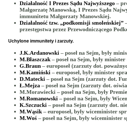
Działalność I Prezes Sądu Najwyższego
– pr
Małgorzatę Manowską, I Prezes Sądu Najwyż
immunitetu Małgorzaty Manowskiej.
Działalność tzw. „podkomisji smoleńskiej”
–
przestępstwa przez Przewodniczącego Podko
Uchylone immunitety i zarzuty.
J.K.Ardanowski
– poseł na Sejm, były mini
M.Błaszczak
– poseł na Sejm, były minister
G.Braun
– europoseł (zarzuty dot. poważny
M.Kamiński
– europoseł, były minister spr
D.Matecki
– poseł na Sejm (zarzuty dot. Fu
Ł.Mejza
– poseł na Sejm (zarzuty dot. ośw
M.Morawiecki – poseł na Sejm, były Premie
M.Romanowski
– poseł na Sejm, były Wicem
K.Szczucki
– poseł na Sejm (zarzuty dot. n
M.Wąsik
– europoseł, były wiceminister sp
M.Woś
– poseł na Sejm, były wiceminister