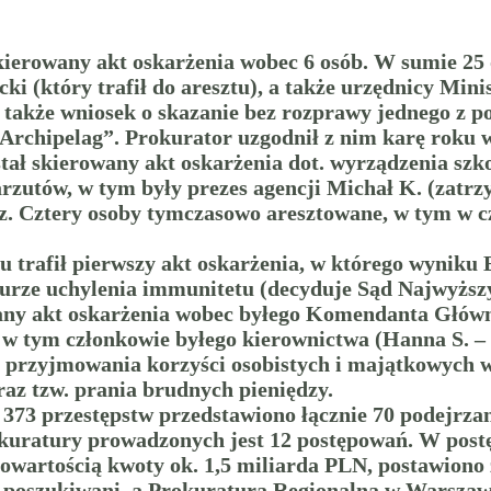
skierowany akt oskarżenia wobec 6 osób. W sumie 25 
(który trafił do aresztu), a także urzędnicy Minist
ił także wniosek o skazanie bez rozprawy jednego z 
Archipelag”. Prokurator uzgodnił z nim karę roku wię
tał skierowany akt oskarżenia dot. wyrządzenia szko
rzutów, w tym były prezes agencji Michał K. (zatrzy
z. Cztery osoby tymczasowo aresztowane, w tym w c
 trafił pierwszy akt oskarżenia, w którego wyniku 
durze uchylenia immunitetu (decyduje Sąd Najwyższ
any akt oskarżenia wobec byłego Komendanta Główne
, w tym członkowie byłego kierownictwa (Hanna S. –
e przyjmowania korzyści osobistych i majątkowych w 
raz tzw. prania brudnych pieniędzy.
 373 przestępstw przedstawiono łącznie 70 podejrz
kuratury prowadzonych jest 12 postępowań. W pos
owartością kwoty ok. 1,5 miliarda PLN, postawiono 
 poszukiwani, a Prokuratura Regionalna w Warszawi