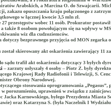
atów Arabskich, a Marcina O. do Szwajcarii. Micha
cji, zakazu opuszczania kraju połączonego z zatrzy
tkowego w łącznej kwocie 3,5 mln zł.
e 27 przestępstw wobec 11 osób. Prokurator postawi
, a także 8 osobom powołującym się na wpływy w M
skiwaniu wiz dla cudzoziemców.
a dotyczy bezprawnego przyjęcia od MON zegarka o wa
 został skierowany akt oskarżenia zawierający 11 
do sądu trafił akt oskarżenia dotyczący 3 byłych d
ki
– zarzuty usłyszały 4 osoby – Piotr Z. były dyrek
cego Krajowej Rady Radiofonii i Telewizji, S. Cen
inister Obrony Narodowej.
tyczącego stosowania oprogramowania „Pegasus”, p
 i w porozumieniu, uprawnień w związku z zainicjo
 Jacka Karnowskiego, byłego Prezydenta Miasta Sop
awie) oraz Katarzyna S. (była Naczelnik I Wydział