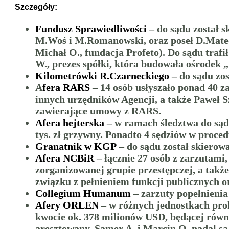
Szczegóły:
Fundusz Sprawiedliwości
– do sądu został 
M.Woś i M.Romanowski, oraz poseł D.Matecki 
Michał O., fundacja Profeto). Do sądu traf
W., prezes spółki, która budowała ośrodek „
Kilometrówki R.Czarneckiego
– do sądu zos
A
fera RARS
– 14 osób usłyszało ponad 40 za
innych urzędników Agencji, a także Paweł S
zawierające umowy z RARS.
Afera hejterska
– w ramach śledztwa do sądu
tys. zł grzywny. Ponadto 4 sędziów w proce
Granatnik w KGP
– do sądu został skierow
Afera NCBiR
– łącznie 27 osób z zarzutami
zorganizowanej grupie przestępczej, a takż
związku z pełnieniem funkcji publicznych o
Collegium Humanum
– zarzuty popełnienia
Afery ORLEN
– w różnych jednostkach pro
kwocie ok. 378 milionów USD, będącej równ
aresztowany. Samer A. i Marcin O. nadal są