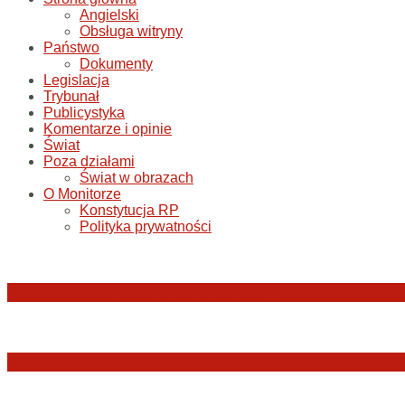
Angielski
Obsługa witryny
Państwo
Dokumenty
Legislacja
Trybunał
Publicystyka
Komentarze i opinie
Świat
Poza działami
Świat w obrazach
O Monitorze
Konstytucja RP
Polityka prywatności
Katastrofa smoleńska: umorzenie śledztwa w sp
Jerzy Adam Stępień: O badaniu konstytucyjnośc