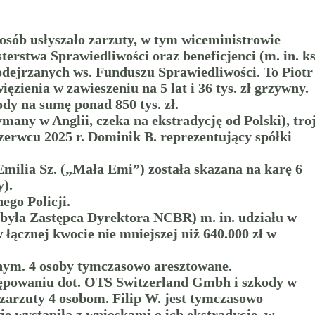
osób usłyszało zarzuty, w tym wiceministrowie
erstwa Sprawiedliwości oraz beneficjenci (m. in. ks
podejrzanych ws. Funduszu Sprawiedliwości. To Piotr
zienia w zawieszeniu na 5 lat i 36 tys. zł grzywny.
dy na sumę ponad 850 tys. zł.
many w Anglii, czeka na ekstradycję od Polski), tro
zerwcu 2025 r. Dominik B. reprezentujący spółki
Emilia Sz. („Mała Emi”) została skazana na karę 6
y).
go Policji.
 była Zastępca Dyrektora NCBR) m. in. udziału w
łącznej kwocie nie mniejszej niż 640.000 zł w
anym. 4 osoby tymczasowo aresztowane.
tępowaniu dot. OTS Switzerland Gmbh i szkody w
zarzuty 4 osobom. Filip W. jest tymczasowo
e wystąpiła z wnioskami o ich ekstradycję, w