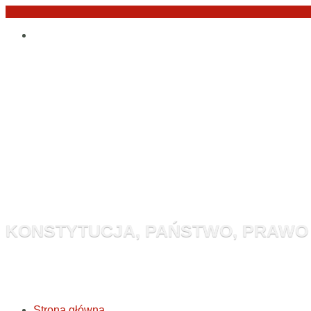
Przejdź
Po
do
angielsku
treści
Monitor Kon
KONSTYTUCJA, PAŃSTWO, PRAWO
Strona główna