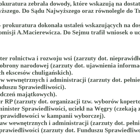
okuratura zebrała dowody, które wskazują na dostat
szego. Do Sądu Najwyższego oraz równolegle do Try
 prokuratura dokonała ustaleń wskazujących na dos
misji A.Macierewicza. Do Sejmu trafił wniosek o u
ster rolnictwa i rozwoju wsi (zarzuty dot. niepraw
 obrony narodowej (zarzuty dot. ujawnienia informa
ch ekscesów chuligańskich).
aw wewnętrznych i administracji (zarzuty dot. pełni
nduszu Sprawiedliwości).
iadczeń majątkowych).
r RP (zarzuty dot. organizacji tzw. wyborów kopert
inister Sprawiedliwości, uciekł na Węgry (czekają 
ieprawidłowości w kampanii wyborczej).
raw wewnętrznych i administracji (zarzuty dot. pełn
 sprawiedliwości (zarzuty dot. Funduszu Sprawiedli