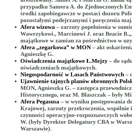
przypadku Samera A. do Zjednoczonych Emir
środki zapobiegawcze w postaci dozoru Poli
pozostałymi podejrzanymi i poręczenia mają
Afera wizowa
– zarzuty popełnienia w sumi
Wawrzykowi., Marcinowi J. oraz Beacie B.,
majątkowe w zamian za pośrednictwo w uzy
Afera „zegarkowa” w MON
– akt oskarżeni
Agnieszkę G.
Oświadczenia majątkowe Ł.Mejzy
– do sądu
oświadczeniach majątkowych.
Niegospodarność w Lasach Państwowych
– 
Ujawnienie tajnych planów obronnych Pols
MON, Agnieszka G. – zastępca przewodniczą
Historycznego, oraz M. Błaszczak – były M
Afera Pegasusa
– w wyniku postępowania do
Krajowej, zarzuty przekroczenia, wspólnie
czynności operacyjno-rozpoznawczych wobec
W. (były Dyrektor Delegatury CBA w Warsz
Warszawie).