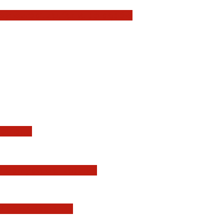
owy wzrost zaufania do sądów
olitej…
 Przemysława Radzika
 oczywiście też