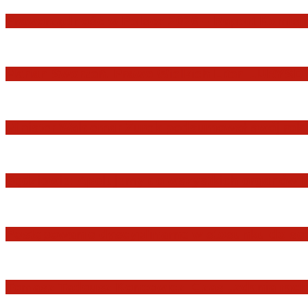
Praworządność w Polsce 2026 – Raport Komisji 
Marian Sworzeń. Prawo Wielkich Liter: JUR
Minister Waldemar Żurek podsumował swój rok 
Sędziowie: Apelujemy do wszystkich organów 
Postępowanie dyscyplinarne w stosunku do sę
Tomasz Tadeusz Koncewicz: Czas „zdania rachu