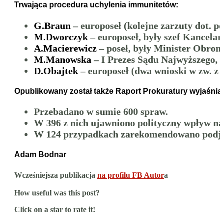
Trwająca procedura uchylenia immunitetów:
G.Braun
– europoseł (kolejne zarzuty dot. 
M.Dworczyk
– europoseł, były szef Kancela
A.Macierewicz
– poseł, były Minister Obro
M.Manowska
– I Prezes Sądu Najwyższego,
D.Obajtek
– europoseł (dwa wnioski w zw. 
Opublikowany został także Raport Prokuratury wyjaśnia
Przebadano w sumie 600 spraw.
W 396 z nich ujawniono polityczny wpływ n
W 124 przypadkach zarekomendowano podję
Adam Bodnar
Wcześniejsza publikacja
na profilu FB Autor
a
How useful was this post?
Click on a star to rate it!