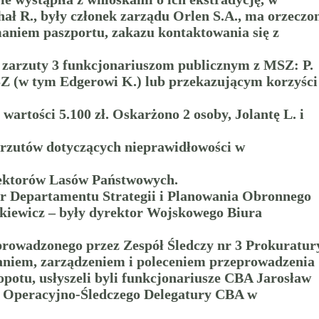
ł R., były członek zarządu Orlen S.A., ma orzeczo
maniem paszportu, zakazu kontaktowania się z
ł zarzuty 3 funkcjonariuszom publicznym z MSZ: P.
SZ (w tym Edgerowi K.) lub przekazującym korzyści
rtości 5.100 zł. Oskarżono 2 osoby, Jolantę L. i
zarzutów dotyczących nieprawidłowości w
yrektorów Lasów Państwowych.
tor Departamentu Strategii i Planowania Obronnego
ckiewicz – były dyrektor Wojskowego Biura
rowadzonego przez Zespół Śledczy nr 3 Prokuratur
waniem, zarządzeniem i poleceniem przeprowadzenia
otu, usłyszeli byli funkcjonariusze CBA Jarosław
u Operacyjno-Śledczego Delegatury CBA w