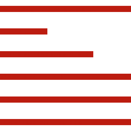
Europejskiej. Pozytywna ocena reform i rekord
YSDYKCJA KRAJOWA
zmian w wymiarze sprawiedliwości
Państwa, w szczególności Prezydenta Rzeczposp
dziów Jakuba Iwańca, Rafała Puchalskiego oraz
nków” nadchodzi. Pisane dla FIFA, UEFA i PZPN