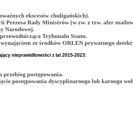
poważnych ekscesów chuligańskich).
rii Prezesa Rady Ministrów (w zw. z tzw. afer mailow
ny Narodowej.
 przewodnicząca Trybunału Stanu.
z wynajęciem ze środków ORLEN prywatnego detekty
jący nieprawidłowości z lat 2015-2023:
a przebieg postępowania.
cie postępowania dyscyplinarnego lub karnego wob