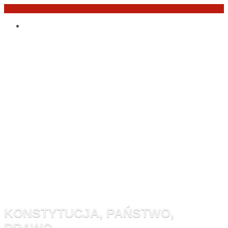
Przejdź
Po
do
angielsku
treści
Monitor
Konstytucyj
KONSTYTUCJA, PAŃSTWO,
PRAWO