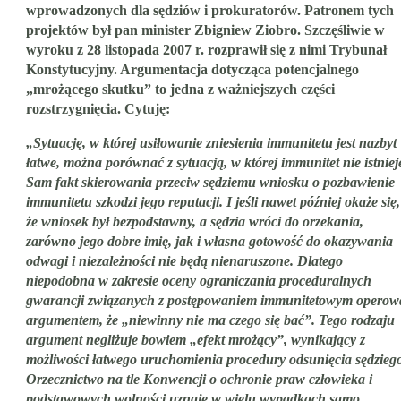
wprowadzonych dla sędziów i prokuratorów. Patronem tych
projektów był pan minister Zbigniew Ziobro. Szczęśliwie w
wyroku z 28 listopada 2007 r. rozprawił się z nimi Trybunał
Konstytucyjny. Argumentacja dotycząca potencjalnego
„mrożącego skutku” to jedna z ważniejszych części
rozstrzygnięcia. Cytuję:
„Sy
tuację, w której usiłowanie zniesienia immunitetu jest nazbyt
łatwe, można porównać z sytuacją, w której immunitet nie istniej
Sam fakt skierowania przeciw sędziemu wniosku o pozbawienie
immunitetu szkodzi jego reputacji. I jeśli nawet później okaże się,
że wniosek był bezpodstawny, a sędzia wróci do orzekania,
zarówno jego dobre imię, jak i własna gotowość do okazywania
odwagi i niezależności nie będą nienaruszone. Dlatego
niepodobna w zakresie oceny ograniczania proceduralnych
gwarancji związanych z postępowaniem immunitetowym operow
argumentem, że „niewinny nie ma czego się bać”. Tego rodzaju
argument negliżuje bowiem „efekt mrożący”, wynikający z
możliwości łatwego uruchomienia procedury odsunięcia sędzieg
Orzecznictwo na tle Konwencji o ochronie praw człowieka i
podstawowych wolności uznaje w wielu wypadkach samo