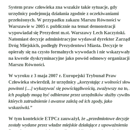
System praw człowieka zna wszakże takie sytuacje, gdy
urzędnicy podejmują działania zgodnie z oczekiwaniami
przełożonych. W przypadku zakazu Marszu Równości w
Warszawie w 2005 r. publicznie na temat demonstracji
wypowiadał się Prezydent m.st. Warszawy Lech Kaczyński.
Natomiast decyzje administracyjne wydawał dyrektor Zarzą
Dróg Miejskich, podległy Prezydentowi Miasta. Decyzje te
opierały się na czysto formalnych wywodach i nie wskazywały
na kwestie dyskryminacyjne jako powód odmowy organizacji
Marszu Równości.
W wyroku z 3 maja 2007 r. Europejski Trybunał Praw
Człowieka stwierdził, że urzędnicy „
korzystając z wolności sło
powinni […] wykazywać się powściągliwością, zważywszy na to, z
ich poglądy mogą być odbierane przez urzędników służby cywiln
których zatrudnienie i awanse zależą od ich zgody, jako
wskazówki.”
W tym kontekście ETPCz zauważył, że
„przedmiotowe decyzje
zostały wydane przez władze miejskie działające z upoważnienia