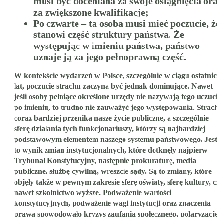
musi być doceniana za swoje osiągnięcia or
za zwiększone kwalifikacje;
Po czwarte – ta osoba musi mieć poczucie, ż
stanowi część struktury państwa. Że
występując w imieniu państwa, państwo
uznaje ją za jego pełnoprawną część.
W kontekście wydarzeń w Polsce, szczególnie w ciągu ostatni
lat, poczucie strachu zaczyna być jednak dominujące. Nawet
jeśli osoby pełniące określone urzędy nie nazywają tego uczuc
po imieniu, to trudno nie zauważyć jego występowania. Strac
coraz bardziej przenika nasze życie publiczne, a szczególnie
sferę działania tych funkcjonariuszy, którzy są najbardziej
podstawowym elementem naszego systemu państwowego. Jest
to wynik zmian instytucjonalnych, które dotknęły najpierw
Trybunał Konstytucyjny, następnie prokuraturę, media
publiczne, służbę cywilną, wreszcie sądy. Są to zmiany, które
objęły także w pewnym zakresie sferę oświaty, sferę kultury, c
nawet szkolnictwo wyższe. Podważenie wartości
konstytucyjnych, podważenie wagi instytucji oraz znaczenia
prawa spowodowało kryzys zaufania społecznego, polaryzacj