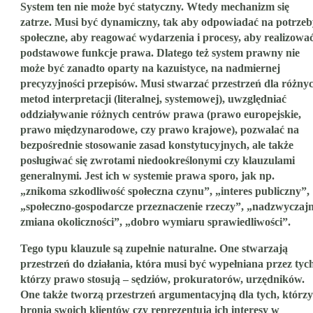
System ten nie może być statyczny. Wtedy mechanizm się
zatrze. Musi być dynamiczny, tak aby odpowiadać na potrzeb
społeczne, aby reagować wydarzenia i procesy, aby realizowa
podstawowe funkcje prawa. Dlatego też system prawny nie
może być zanadto oparty na kazuistyce, na nadmiernej
precyzyjności przepisów. Musi stwarzać przestrzeń dla różny
metod interpretacji (literalnej, systemowej), uwzględniać
oddziaływanie różnych centrów prawa (prawo europejskie,
prawo międzynarodowe, czy prawo krajowe), pozwalać na
bezpośrednie stosowanie zasad konstytucyjnych, ale także
posługiwać się zwrotami niedookreślonymi czy klauzulami
generalnymi. Jest ich w systemie prawa sporo, jak np.
„znikoma szkodliwość społeczna czynu”, „interes publiczny”,
„społeczno-gospodarcze przeznaczenie rzeczy”, „nadzwyczaj
zmiana okoliczności”, „dobro wymiaru sprawiedliwości”.
Tego typu klauzule są zupełnie naturalne. One stwarzają
przestrzeń do działania, która musi być wypełniana przez tyc
którzy prawo stosują – sędziów, prokuratorów, urzędników.
One także tworzą przestrzeń argumentacyjną dla tych, którzy
bronią swoich klientów czy reprezentują ich interesy w