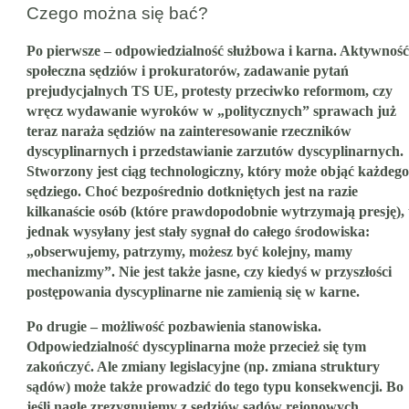
Czego można się bać?
Po pierwsze – odpowiedzialność służbowa i karna. Aktywność
społeczna sędziów i prokuratorów, zadawanie pytań
prejudycjalnych TS UE, protesty przeciwko reformom, czy
wręcz wydawanie wyroków w „politycznych” sprawach już
teraz naraża sędziów na zainteresowanie rzeczników
dyscyplinarnych i przedstawianie zarzutów dyscyplinarnych.
Stworzony jest ciąg technologiczny, który może objąć każdego
sędziego. Choć bezpośrednio dotkniętych jest na razie
kilkanaście osób (które prawdopodobnie wytrzymają presję), 
jednak wysyłany jest stały sygnał do całego środowiska:
„obserwujemy, patrzymy, możesz być kolejny, mamy
mechanizmy”. Nie jest także jasne, czy kiedyś w przyszłości
postępowania dyscyplinarne nie zamienią się w karne.
Po drugie – możliwość pozbawienia stanowiska.
Odpowiedzialność dyscyplinarna może przecież się tym
zakończyć. Ale zmiany legislacyjne (np. zmiana struktury
sądów) może także prowadzić do tego typu konsekwencji. Bo
jeśli nagle zrezygnujemy z sędziów sądów rejonowych,