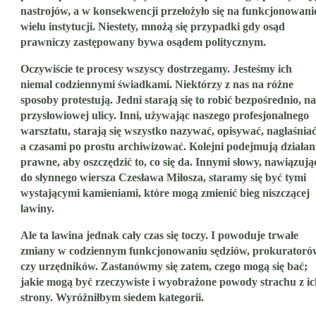
nastrojów, a w konsekwencji przełożyło się na funkcjonowani
wielu instytucji. Niestety, mnożą się przypadki gdy osąd
prawniczy zastępowany bywa osądem politycznym.
Oczywiście te procesy wszyscy dostrzegamy. Jesteśmy ich
niemal codziennymi świadkami. Niektórzy z nas na różne
sposoby protestują. Jedni starają się to robić bezpośrednio, na
przysłowiowej ulicy. Inni, używając naszego profesjonalnego
warsztatu, starają się wszystko nazywać, opisywać, nagłaśniać
a czasami po prostu archiwizować. Kolejni podejmują działan
prawne, aby oszczędzić to, co się da. Innymi słowy, nawiązują
do słynnego wiersza Czesława Miłosza, staramy się być tymi
wystającymi kamieniami, które mogą zmienić bieg niszczącej
lawiny.
Ale ta lawina jednak cały czas się toczy. I powoduje trwałe
zmiany w codziennym funkcjonowaniu sędziów, prokuratoró
czy urzędników. Zastanówmy się zatem, czego mogą się bać;
jakie mogą być rzeczywiste i wyobrażone powody strachu z ic
strony. Wyróżniłbym siedem kategorii.