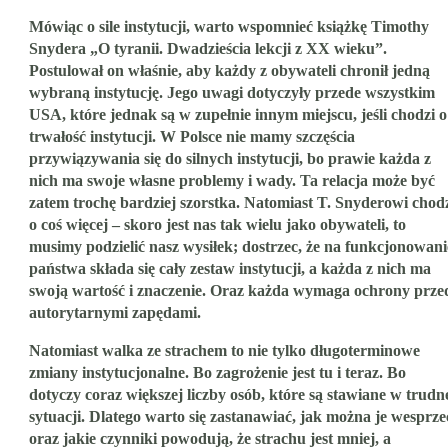
Mówiąc o sile instytucji, warto wspomnieć książkę Timothy
Snydera „O tyranii. Dwadzieścia lekcji z XX wieku”.
Postulował on właśnie, aby każdy z obywateli chronił jedną
wybraną instytucję. Jego uwagi dotyczyły przede wszystkim
USA, które jednak są w zupełnie innym miejscu, jeśli chodzi o
trwałość instytucji. W Polsce nie mamy szczęścia
przywiązywania się do silnych instytucji, bo prawie każda z
nich ma swoje własne problemy i wady. Ta relacja może być
zatem trochę bardziej szorstka. Natomiast T. Snyderowi chod
o coś więcej – skoro jest nas tak wielu jako obywateli, to
musimy podzielić nasz wysiłek; dostrzec, że na funkcjonowani
państwa składa się cały zestaw instytucji, a każda z nich ma
swoją wartość i znaczenie. Oraz każda wymaga ochrony prze
autorytarnymi zapędami.
Natomiast walka ze strachem to nie tylko długoterminowe
zmiany instytucjonalne. Bo zagrożenie jest tu i teraz. Bo
dotyczy coraz większej liczby osób, które są stawiane w trudn
sytuacji. Dlatego warto się zastanawiać, jak można je wesprze
oraz jakie czynniki powodują, że strachu jest mniej, a