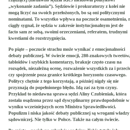
„wykonanie zadania”). Sędziowie i prokuratorzy z kolei nie
mogą liczyć na swoich przełożonych, bo są oni politycznymi
nominatami. To wszystko wpływa na poczucie osamotnienia, 
ciągły sygnał, że sędzia w zakresie instytucjonalnym jest de
facto sam ze sobą, swoimi orzeczeniami, referatem, trudnymi
kwestiami do rozstrzygnięcia.
Po piąte – poczucie strachu może wynikać z emocjonalności
debaty publicznej. W świecie emocji, 280-znakowych tweetów
tabloidów i szybkich komentarzy, brakuje często czasu na
rozsądek, niezależną ocenę, rozważenie wszystkich za i przeci
czy spojrzenie poza granice krótkiego horyzontu czasowego.
Politycy chętnie z tego korzystają, a później nigdy się nie
przyznają do popełnionego błędu. Idą zaś za tym czyny.
Przykład to niedawna sprawa sędzi Aliny Czubieniak, która
została osądzona przez sąd dyscyplinarny prawdopodobnie w
wyniku wcześniejszych ocen Ministra Sprawiedliwości.
Populizm i niska jakość debaty publicznej są wrogami władzy
sądowniczej. Nie tylko w Polsce. Także na całym świecie.