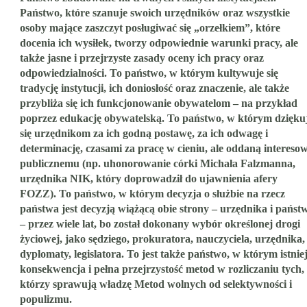
Państwo, które szanuje swoich urzędników oraz wszystkie
osoby mające zaszczyt posługiwać się „orzełkiem”, które
docenia ich wysiłek, tworzy odpowiednie warunki pracy, ale
także jasne i przejrzyste zasady oceny ich pracy oraz
odpowiedzialności. To państwo, w którym kultywuje się
tradycję instytucji, ich doniosłość oraz znaczenie, ale także
przybliża się ich funkcjonowanie obywatelom – na przykład
poprzez edukację obywatelską. To państwo, w którym dzięku
się urzędnikom za ich godną postawę, za ich odwagę i
determinację, czasami za pracę w cieniu, ale oddaną interesow
publicznemu (np. uhonorowanie córki Michała Falzmanna,
urzędnika NIK, który doprowadził do ujawnienia afery
FOZZ). To państwo, w którym decyzja o służbie na rzecz
państwa jest decyzją wiążącą obie strony – urzędnika i państ
– przez wiele lat, bo został dokonany wybór określonej drogi
życiowej, jako sędziego, prokuratora, nauczyciela, urzędnika,
dyplomaty, legislatora. To jest także państwo, w którym istnie
konsekwencja i pełna przejrzystość metod w rozliczaniu tych,
którzy sprawują władzę Metod wolnych od selektywności i
populizmu.