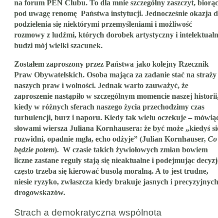
na forum PEN Clubu. To dla mnie szczególny zaszczyt, biorą
pod uwagę renomę Państwa instytucji. Jednocześnie okazja 
podzielenia się niektórymi przemyśleniami i możliwość
rozmowy z ludźmi, których dorobek artystyczny i intelektual
budzi mój wielki szacunek.
Zostałem zaproszony przez Państwa jako kolejny Rzecznik
Praw Obywatelskich. Osoba mająca za zadanie stać na straży
naszych praw i wolności. Jednak warto zauważyć, że
zaproszenie nastąpiło w szczególnym momencie naszej historii
kiedy w różnych sferach naszego życia przechodzimy czas
turbulencji, burz i naporu. Kiedy tak wielu oczekuje – mówią
słowami wiersza Juliana Kornhausera: że być może „kiedyś si
rozwidni, opadnie mgła, echo odżyje” (Julian Kornhauser,
Co
będzie potem
). W czasie takich żywiołowych zmian bowiem
liczne zastane reguły stają się nieaktualne i podejmując decyzj
często trzeba się kierować busolą moralną. A to jest trudne,
niesie ryzyko, zwłaszcza kiedy brakuje jasnych i precyzyjnyc
drogowskazów.
Strach a demokratyczna wspólnota