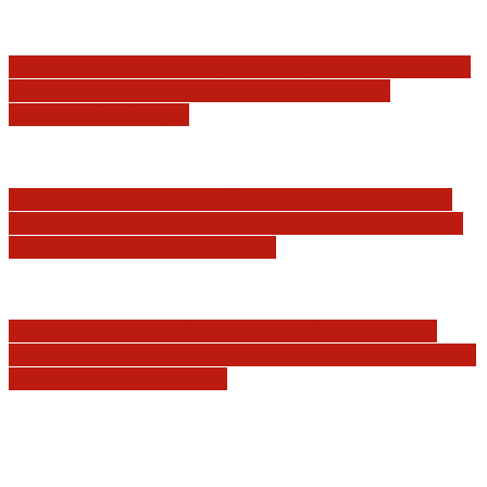
Sędziowie: Apelujemy do wszystkich organów
Państwa, w szczególności Prezydenta
Rzeczpospolitej…
Postępowanie dyscyplinarne w stosunku do
sędziów Jakuba Iwańca, Rafała Puchalskiego
oraz Przemysława Radzika
Tomasz Tadeusz Koncewicz: Czas „zdania
rachunków” nadchodzi. Pisane dla FIFA, UEFA
i PZPN oczywiście też