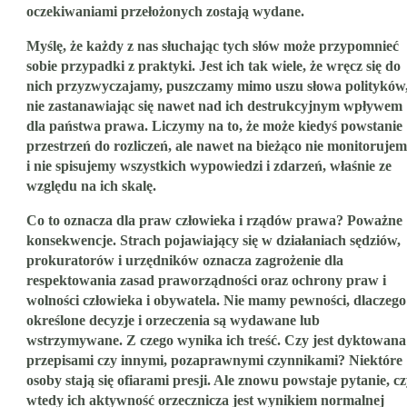
oczekiwaniami przełożonych zostają wydane.
Myślę, że każdy z nas słuchając tych słów może przypomnieć
sobie przypadki z praktyki. Jest ich tak wiele, że wręcz się do
nich przyzwyczajamy, puszczamy mimo uszu słowa polityków
nie zastanawiając się nawet nad ich destrukcyjnym wpływem
dla państwa prawa. Liczymy na to, że może kiedyś powstanie
przestrzeń do rozliczeń, ale nawet na bieżąco nie monitoruje
i nie spisujemy wszystkich wypowiedzi i zdarzeń, właśnie ze
względu na ich skalę.
Co to oznacza dla praw człowieka i rządów prawa? Poważne
konsekwencje. Strach pojawiający się w działaniach sędziów,
prokuratorów i urzędników oznacza zagrożenie dla
respektowania zasad praworządności oraz ochrony praw i
wolności człowieka i obywatela. Nie mamy pewności, dlaczego
określone decyzje i orzeczenia są wydawane lub
wstrzymywane. Z czego wynika ich treść. Czy jest dyktowana
przepisami czy innymi, pozaprawnymi czynnikami? Niektóre
osoby stają się ofiarami presji. Ale znowu powstaje pytanie, c
wtedy ich aktywność orzecznicza jest wynikiem normalnej