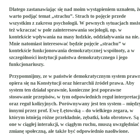
Dlatego zastanawiając się nad moim wystąpieniem uznałem, ż
warto podjąć temat „strachu”. Strach to pojęcie przede
wszystkim z zakresu psychologii. W pewnych sytuacjach moż
też wkraczać w pole zainteresowania socjologii, np. w
kontekście wpływania na masy ludzkie, oddziaływania na nie.
Mnie natomiast interesować będzie pojęcie „strachu” w
kontekście funkcjonowania demokratycznej wspólnoty, a w
szczególności instytucji państwa demokratycznego i jego
funkcjonariuszy.
Przypomnijmy, ze w państwie demokratycznym system praw
opiera się na Konstytucji oraz hierarchii źródeł prawa. Aby
system ten działał sprawnie, konieczne jest poprawne
stosowanie przepisów, w tym odpowiednich reguł interpretacj
oraz reguł kolizyjnych. Porównywany jest ten system – międz
innymi przez prof. Ewę Łętowską – do wielkiego zegara, w
którym istnieją różne przekładnie, zębatki, koła obrotowe. Są
one w ciągłej interakcji, w ciągłym ruchu, muszą uwzględniać
zmianę społeczną, ale także być odpowiednio naoliwione.