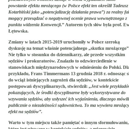
powstanie efektu mrożącego (w Polsce efekt ten określił Tadeusz
Kotarbiński jako „potencjalizację działania prawa”) za realny fa
mogący przesądzać o negatywnej ocenie prawa wewnętrznego z
punktu widzenia Konwencji
.” Autorem tych słów była prof. E
Łętowska.
Zmiany w latach 2015-2019 uruchomiły w Polsce szeroką
dyskusję na temat właśnie potencjalnego „skutku mrożącego”
Nie tylko w stosunku do dziennikarzy, ale przede wszystkim
sędziów i prokuratorów. Znalazło to odzwierciedlenie w
stanowiskach międzynarodowych w odniesieniu do Polski. Dl
przykładu, Frans Timmermans 13 grudnia 2018 r. odnosząc s
do wciąż istniejących zagrożeń dla sędziów, w kontekście
postępowań dyscyplinarnych, stwierdził:
„Jest wiele przykład
pokazujących, że środki dyscyplinarne były wykorzystywane do
wzywania sędziów, aby usłyszeć ich wyjaśnienia, dlaczego mówil
publicznie o niezależności sądownictwa. To ma wywiera mrożąc
efekt na sędziów”.
Warto w tym miejscu także pamiętać o innym sformułowaniu,
które jest używane w kontekście sędziów, a mianowicie