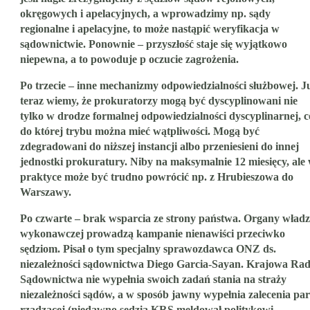
okręgowych i apelacyjnych, a wprowadzimy np. sądy
regionalne i apelacyjne, to może nastąpić weryfikacja w
sądownictwie. Ponownie – przyszłość staje się wyjątkowo
niepewna, a to powoduje p oczucie zagrożenia.
Po trzecie – inne mechanizmy odpowiedzialności służbowej. J
teraz wiemy, że prokuratorzy mogą być dyscyplinowani nie
tylko w drodze formalnej odpowiedzialności dyscyplinarnej, c
do której trybu można mieć wątpliwości. Mogą być
zdegradowani do niższej instancji albo przeniesieni do innej
jednostki prokuratury. Niby na maksymalnie 12 miesięcy, ale
praktyce może być trudno powrócić np. z Hrubieszowa do
Warszawy.
Po czwarte – brak wsparcia ze strony państwa. Organy wład
wykonawczej prowadzą kampanie nienawiści przeciwko
sędziom. Pisał o tym specjalny sprawozdawca ONZ ds.
niezależności sądownictwa Diego Garcia-Sayan. Krajowa Ra
Sądownictwa nie wypełnia swoich zadań stania na straży
niezależności sądów, a w sposób jawny wypełnia zalecenia part
rządzącej (niedawno sędzia KRS meldował politykowi