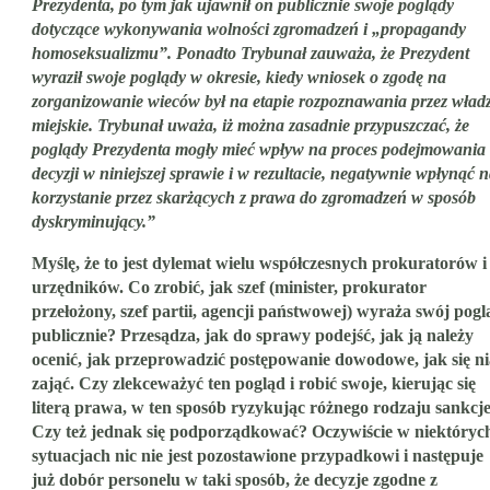
Prezydenta, po tym jak ujawnił on publicznie swoje poglądy
dotyczące wykonywania wolności zgromadzeń i „propagandy
homoseksualizmu”. Ponadto Trybunał zauważa, że Prezydent
wyraził swoje poglądy w okresie, kiedy wniosek o zgodę na
zorganizowanie wieców był na etapie rozpoznawania przez wład
miejskie. Trybunał uważa, iż można zasadnie przypuszczać, że
poglądy Prezydenta mogły mieć wpływ na proces podejmowania
decyzji w niniejszej sprawie i w rezultacie, negatywnie wpłynąć 
korzystanie przez skarżących z prawa do zgromadzeń w sposób
dyskryminujący.”
Myślę, że to jest dylemat wielu współczesnych prokuratorów i
urzędników. Co zrobić, jak szef (minister, prokurator
przełożony, szef partii, agencji państwowej) wyraża swój pogl
publicznie? Przesądza, jak do sprawy podejść, jak ją należy
ocenić, jak przeprowadzić postępowanie dowodowe, jak się ni
zająć. Czy zlekceważyć ten pogląd i robić swoje, kierując się
literą prawa, w ten sposób ryzykując różnego rodzaju sankcj
Czy też jednak się podporządkować? Oczywiście w niektóryc
sytuacjach nic nie jest pozostawione przypadkowi i następuje
już dobór personelu w taki sposób, że decyzje zgodne z