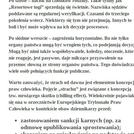
Po szóste – nacisk na członków rodziny. Takie tytuły jak
„Resortowe togi” sprzedają się świetnie. Nazwiska sędziów
poddawane są regularnej weryfikacji. Czasami do trzeciego
pokolenia wstecz. Niektórzy się tym nie przejmują. Innych to
boli i być może wpływa na ich decyzje procesowe.
Po siódme wreszcie – zagrożenia horyzontalne. Bo nie tylko
organy państwa mogą być wrogiem tych, co podejmują decyzj
Mogą być nimi także współobywatele, koledzy, otoczenie, któr
nie reaguje, jest pasywne, daje milczące przyzwolenie na
przemoc słowną ze strony organów państwa. Tego doświadcz
wiele osób pełniących funkcje publiczne.
Warto zauważyć, że strach od dawna jest elementem koncepcj
praw człowieka. Pojęcie „strachu” jest związane z koncepcją
tzw. mrożącego skutku (chilling effect). Wielokrotnie pojawiał
się ona w orzecznictwie Europejskiego Trybunału Praw
Człowieka w kontekście obaw dziennikarzy przed:
zastosowaniem sankcji karnych (np. za
odmowę opublikowania sprostowania);
skazaniem za zniesławienie na podstawie art