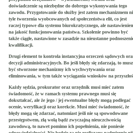
doświadczenie są niezbędne do dobrego wykonywania tego
zawodu. Przygotowanie do służby jest zatem mechanizmem ni
tyle tworzenia wyobcowanych od społeczeństwa elit, co jest
raczej typowe dla systemu biurokratycznego, ale nastawienie
na jakość funkcjonowania państwa. Szkolenie powinno być
także ciągłe, nastawione w zasadzie na nieustanne podnoszeni
kwalifikacji.
Drugi element to kontrola instancyjna orzeczeń sądowych ora
decyzji administracyjnych. Bo jeśli błędy się zdarzają, to mus
być stworzone mechanizmy ich wychwytywania oraz
eliminowania, w tym także wyciągania wniosków na przyszłoś
Każdy sędzia, prokurator oraz urzędnik musi mieć zatem
świadomość, że w ramach systemu prawnego musi się
dokształcać, ale że jego / jej ewentualne błędy mogą podlegać
ocenie, weryfikacji oraz korekcie. Musi mieć świadomość, że
błędy mogą się zdarzać, natomiast jeśli nie są spowodowane
przestępstwem, złą wolą bądź zwyczajną nieuczciwością
zawodową, to nawet pomimo ich popełnienia, nie poniesie
odpowiedzialności. Nie będzie za nie rozliczany nadmiernie ni