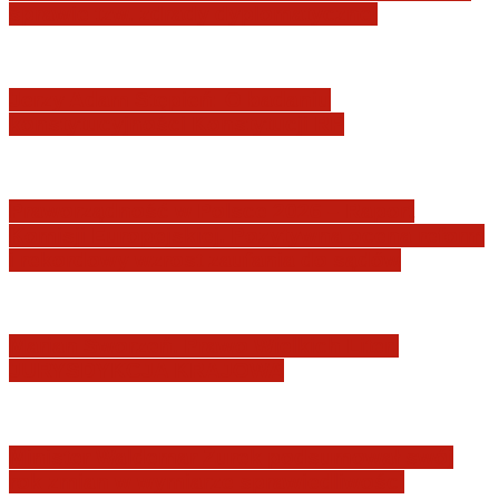
sprawie tzw. zdrady dyplomatycznej
Jerzy Adam Stępień: O badaniu
konstytucyjności Konstytucji RP
Praworządność w Polsce 2026 – Raport
Komisji Europejskiej. Pozytywna ocena reform
i rekordowy wzrost zaufania do sądów
Marian Sworzeń. Prawo Wielkich Liter:
JURYSDYKCJA KRAJOWA
Minister Waldemar Żurek podsumował swój
rok zmian w wymiarze sprawiedliwości