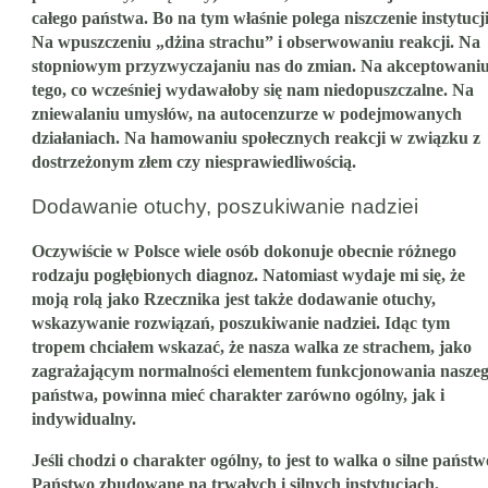
całego państwa. Bo na tym właśnie polega niszczenie instytucji
Na wpuszczeniu „dżina strachu” i obserwowaniu reakcji. Na
stopniowym przyzwyczajaniu nas do zmian. Na akceptowani
tego, co wcześniej wydawałoby się nam niedopuszczalne. Na
zniewalaniu umysłów, na autocenzurze w podejmowanych
działaniach. Na hamowaniu społecznych reakcji w związku z
dostrzeżonym złem czy niesprawiedliwością.
Dodawanie otuchy, poszukiwanie nadziei
Oczywiście w Polsce wiele osób dokonuje obecnie różnego
rodzaju pogłębionych diagnoz. Natomiast wydaje mi się, że
moją rolą jako Rzecznika jest także dodawanie otuchy,
wskazywanie rozwiązań, poszukiwanie nadziei. Idąc tym
tropem chciałem wskazać, że nasza walka ze strachem, jako
zagrażającym normalności elementem funkcjonowania nasze
państwa, powinna mieć charakter zarówno ogólny, jak i
indywidualny.
Jeśli chodzi o charakter ogólny, to jest to walka o silne państw
Państwo zbudowane na trwałych i silnych instytucjach.