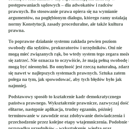
postępowaniach sądowych – dla adwokatów i radców
prawnych. Bo stosowanie prawa opiera się na wymianie
argumentów, na pogłębionym dialogu, którego ramy ustalają
normy Konstytucji, zasady proceduralne, ale także kultura
prawna.
To poprawne działanie systemu zakłada pewien poziom
swobody dla sędziów, prokuratorów i urzędników. Oni nie
mogą mieć związanych rąk, bo wtedy system tego zegara moż
się zatrzeć. Nie oznacza to oczywiście, że mają pełną swobodę 
mogą być nieomylni. Bo omylność jest rzeczą naturalną, zdar
się nawet w najlepszych systemach prawnych. Sztuka zatem
polega na tym, jak spowodować, aby tych błędów było jak
najmniej.
Podstawowy sposób to kształcenie kadr demokratycznego
państwa prawnego. Wykształcenie prawnicze, zazwyczaj dość
elitarne, następnie aplikacja, trudny egzamin, później
terminowanie w zawodzie oraz zdobywanie doświadczenia i
przechodzenie przez kolejne etapy wtajemniczenia. Podobnie
przypadku urzędników – wykształcenie, wiedza oraz