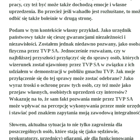
pracy, czy też być może także dochodzą emocje i własne
uprzedzenia. Bo przecież jeśli wahadło jest rozhuśtane, to mo
odbić się także boleśnie w drugą stronę.
Podam w tym kontekście własny przykład. Jako urzędnik
państwowy także się cieszę gwarancjami niezależności i
niezawisłości. Zostałem jednak niedawno pozwany, jako osob
fizyczna przez TVP SA. Jednocześnie rozważam, czy w
najbliższej przyszłości przyłączyć się do sprawy osób, których
wizerunek został ujawniony przez TVP SA w związku z ich
udziałem w demonstracji w pobliżu gmachu TVP. Jak moje
przyłączenie się do tej sprawy może zostać odebrane? Jako
wyraz troski o ochronę praw tych osób, czy też może jako
przejaw własnych, osobistych uprzedzeń czy interesów?
Wskazuję na to, że sam fakt pozwania mnie przez TVP SA
może wpływać na percepcję wykonywania przeze mnie urzęd
i stawiać pod znakiem zapytania moją zawodową integralność
Słowem, aktualna sytuacja to nie tylko zagrożenia dla
poszczególnych osób, które stają się (jako sędziowie,
prokuratorzy, urzędnicy) ofiarami, ale dla funkcjonowania