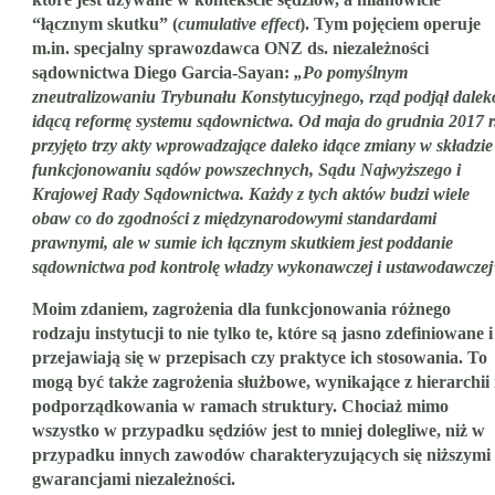
“łącznym skutku” (
cumulative effect
). Tym pojęciem operuje
m.in. specjalny sprawozdawca ONZ ds. niezależności
sądownictwa Diego Garcia-Sayan:
„Po pomyślnym
zneutralizowaniu Trybunału Konstytucyjnego, rząd podjął dalek
idącą reformę systemu sądownictwa. Od maja do grudnia 2017 r
przyjęto trzy akty wprowadzające daleko idące zmiany w składzie 
funkcjonowaniu sądów powszechnych, Sądu Najwyższego i
Krajowej Rady Sądownictwa. Każdy z tych aktów budzi wiele
obaw co do zgodności z międzynarodowymi standardami
prawnymi, ale w sumie ich łącznym skutkiem jest poddanie
sądownictwa pod kontrolę władzy wykonawczej i ustawodawczej
Moim zdaniem, zagrożenia dla funkcjonowania różnego
rodzaju instytucji to nie tylko te, które są jasno zdefiniowane i
przejawiają się w przepisach czy praktyce ich stosowania. To
mogą być także zagrożenia służbowe, wynikające z hierarchii 
podporządkowania w ramach struktury. Chociaż mimo
wszystko w przypadku sędziów jest to mniej dolegliwe, niż w
przypadku innych zawodów charakteryzujących się niższymi
gwarancjami niezależności.