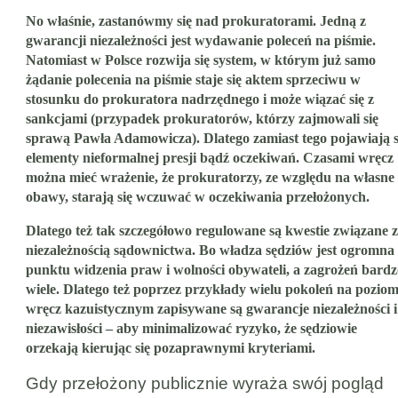
No właśnie, zastanówmy się nad prokuratorami. Jedną z
gwarancji niezależności jest wydawanie poleceń na piśmie.
Natomiast w Polsce rozwija się system, w którym już samo
żądanie polecenia na piśmie staje się aktem sprzeciwu w
stosunku do prokuratora nadrzędnego i może wiązać się z
sankcjami (przypadek prokuratorów, którzy zajmowali się
sprawą Pawła Adamowicza). Dlatego zamiast tego pojawiają s
elementy nieformalnej presji bądź oczekiwań. Czasami wręcz
można mieć wrażenie, że prokuratorzy, ze względu na własne
obawy, starają się wczuwać w oczekiwania przełożonych.
Dlatego też tak szczegółowo regulowane są kwestie związane z
niezależnością sądownictwa. Bo władza sędziów jest ogromna 
punktu widzenia praw i wolności obywateli, a zagrożeń bardz
wiele. Dlatego też poprzez przykłady wielu pokoleń na poziom
wręcz kazuistycznym zapisywane są gwarancje niezależności i
niezawisłości – aby minimalizować ryzyko, że sędziowie
orzekają kierując się pozaprawnymi kryteriami.
Gdy przełożony publicznie wyraża swój pogląd