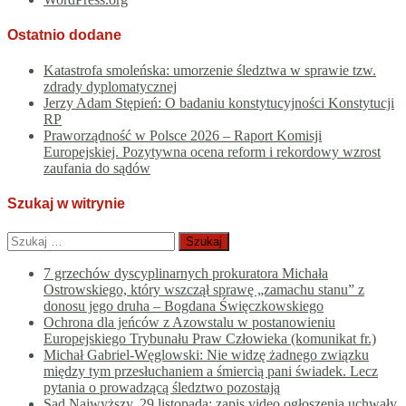
Ostatnio dodane
Katastrofa smoleńska: umorzenie śledztwa w sprawie tzw.
zdrady dyplomatycznej
Jerzy Adam Stępień: O badaniu konstytucyjności Konstytucji
RP
Praworządność w Polsce 2026 – Raport Komisji
Europejskiej. Pozytywna ocena reform i rekordowy wzrost
zaufania do sądów
Szukaj w witrynie
Szukaj:
7 grzechów dyscyplinarnych prokuratora Michała
Ostrowskiego, który wszczął sprawę „zamachu stanu” z
donosu jego druha – Bogdana Święczkowskiego
Ochrona dla jeńców z Azowstalu w postanowieniu
Europejskiego Trybunału Praw Człowieka (komunikat fr.)
Michał Gabriel-Węglowski: Nie widzę żadnego związku
między tym przesłuchaniem a śmiercią pani świadek. Lecz
pytania o prowadzącą śledztwo pozostają
Sąd Najwyższy, 29 listopada: zapis video ogłoszenia uchwały