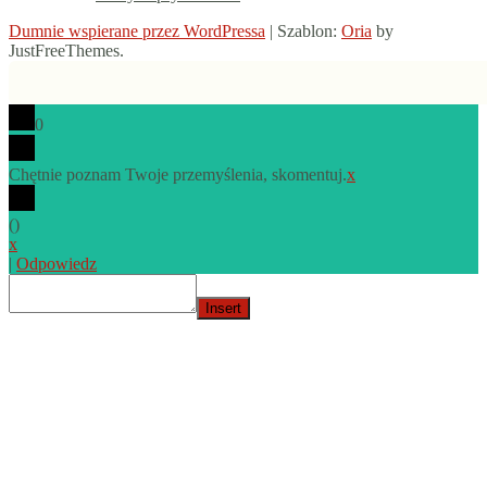
Dumnie wspierane przez WordPressa
|
Szablon:
Oria
by
JustFreeThemes.
0
Chętnie poznam Twoje przemyślenia, skomentuj.
x
(
)
x
|
Odpowiedz
Insert