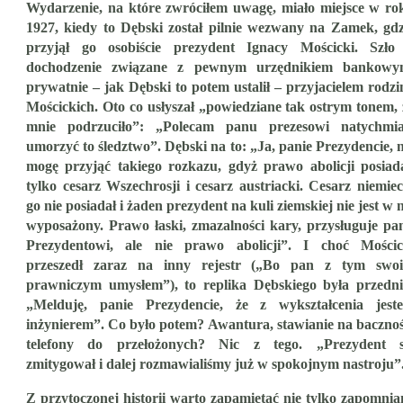
Wydarzenie, na które zwróciłem uwagę, miało miejsce w ro
1927, kiedy to Dębski został pilnie wezwany na Zamek, gdz
przyjął go osobiście prezydent Ignacy Mościcki. Szło
dochodzenie związane z pewnym urzędnikiem bankowy
prywatnie – jak Dębski to potem ustalił – przyjacielem rodzi
Mościckich. Oto co usłyszał „powiedziane tak ostrym tonem, 
mnie podrzuciło”: „Polecam panu prezesowi natychmia
umorzyć to śledztwo”. Dębski na to: „Ja, panie Prezydencie, n
mogę przyjąć takiego rozkazu, gdyż prawo abolicji posiada
tylko cesarz Wszechrosji i cesarz austriacki. Cesarz niemiec
go nie posiadał i żaden prezydent na kuli ziemskiej nie jest w n
wyposażony. Prawo łaski, zmazalności kary, przysługuje pa
Prezydentowi, ale nie prawo abolicji”. I choć Mościc
przeszedł zaraz na inny rejestr („Bo pan z tym swo
prawniczym umysłem”), to replika Dębskiego była przedni
„Melduję, panie Prezydencie, że z wykształcenia jest
inżynierem”. Co było potem? Awantura, stawianie na bacznoś
telefony do przełożonych? Nic z tego. „Prezydent s
zmitygował i dalej rozmawialiśmy już w spokojnym nastroju”
Z przytoczonej historii warto zapamiętać nie tylko zapomnia