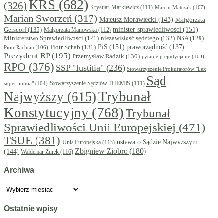
KRS
(682)
(326)
Krystian Markiewicz
(111)
Marcin Matczak
(107)
Marian Sworzeń
(317)
Mateusz Morawiecki
(143)
Małgorzata
minister sprawiedliwości
(151)
Gersdorf
(135)
Małgorzata Manowska
(112)
niezawisłość sędziego
(132)
NSA
(129)
Ministerstwo Sprawiedliwości
(121)
PiS
(151)
Piotr Schab
(131)
praworządność
(137)
Piotr Rachtan
(106)
Prezydent RP
(195)
Przemysław Radzik
(130)
pytanie prejudycjalne
(100)
RPO
(376)
SSP "Iustitia"
(236)
Stowarzyszenie Prokuratorów "Lex
Sąd
super omnia"
(104)
Stowarzyszenie Sędziów THEMIS
(111)
Trybunał
Najwyższy
(615)
Konstytucyjny
(768)
Trybunał
Sprawiedliwości Unii Europejskiej
(471)
TSUE
(381)
ustawa o Sądzie Najwyższym
Unia Europejska
(113)
Zbigniew Ziobro
(180)
(144)
Waldemar Żurek
(116)
Archiwa
Archiwa
Ostatnie wpisy