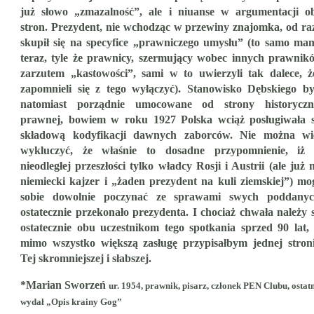
już słowo „zmazalność”, ale i niuanse w argumentacji o
stron. Prezydent, nie wchodząc w przewiny znajomka, od ra
skupił się na specyfice „prawniczego umysłu” (to samo ma
teraz, tyle że prawnicy, szermujący wobec innych prawnik
zarzutem „kastowości”, sami w to uwierzyli tak dalece, że
zapomnieli się z tego wyłączyć). Stanowisko Dębskiego by
natomiast porządnie umocowane od strony historyczn
prawnej, bowiem w roku 1927 Polska wciąż posługiwała s
składową kodyfikacji dawnych zaborców. Nie można wi
wykluczyć, że właśnie to dosadne przypomnienie, iż
nieodległej przeszłości tylko władcy Rosji i Austrii (ale już n
niemiecki kajzer i „żaden prezydent na kuli ziemskiej”) mog
sobie dowolnie poczynać ze sprawami swych poddanyc
ostatecznie przekonało prezydenta. I chociaż chwała należy s
ostatecznie obu uczestnikom tego spotkania sprzed 90 lat, 
mimo wszystko większą zasługę przypisałbym jednej stroni
Tej skromniejszej i słabszej.
*Marian Sworzeń
ur. 1954, prawnik, pisarz, członek PEN Clubu, ostat
wydał „Opis krainy Gog”