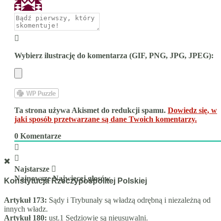
Wybierz ilustrację do komentarza (GIF, PNG, JPG, JPEG):
Ta strona używa Akismet do redukcji spamu.
Dowiedz się, w
jaki sposób przetwarzane są dane Twoich komentarzy.
0
Komentarze
Najstarsze
Najnowsze
Najwięcej głosów
Konstytucja Rzeczypospolitej Polskiej
Artykuł 173:
Sądy i Trybunały są władzą odrębną i niezależną od
innych władz.
Artykuł 180:
ust.1 Sędziowie są nieusuwalni.