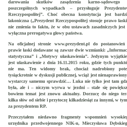
darowania skutków zasądzenia karno-sądowego
poszczególnych wypadkach – przysługuje Prezydento
Rzeczypospolitej”. Choć obecna konstytucja jest bardzi
lakoniczna („Prezydent Rzeczypospolitej stosuje prawo łaski
nie zmienia to faktu, że w obu ustawach zasadniczych jest 
wyłączna prerogatywa głowy państwa.
Na oficjalnej stronie www.prezydent.pl do postanowień
prawie łaski dodawane są zawsze dwie wzmianki: „Informac
statystyczna” i „Motywy ułaskawienia”. Jedynym wyjątki
jest ułaskawienie z dnia 16.11.2015 roku, gdzie tych punkt
nie ma. Ten widomy brak, chociaż nadrobiony pot
tysiąckrotnie w dyskusji publicznej, wciąż jest nienaprawiony
wystarczy samemu sprawdzić… Luka nie tylko jest tam gdz
była, ale i – niczym wyrwa w jezdni – stale się powiększ
bowiem temat jest znowu aktualny. Dorzucę do niego ter
kilka słów od siebie i przytoczę kilkadziesiąt za innymi, w tym
za prezydentem RP.
Przeczytałem niedawno fragmenty wspomnień wysokie
urzędnika przedwojennego NIK-u, Mieczysława Dębskieg