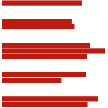
sprawie tzw. zdrady dyplomatycznej
Jerzy Adam Stępień: O badaniu
konstytucyjności Konstytucji RP
Praworządność w Polsce 2026 – Raport
Komisji Europejskiej. Pozytywna ocena reform
i rekordowy wzrost zaufania do sądów
Marian Sworzeń. Prawo Wielkich Liter:
JURYSDYKCJA KRAJOWA
Minister Waldemar Żurek podsumował swój
rok zmian w wymiarze sprawiedliwości