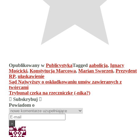
Opublikowany w
Publicystyka
Tagged
aabolicja
,
Ignacy
Mościcki
,
Konstytucja Marcowa
,
Marian Sworzeń
,
Prezydent
RP
,
ułaskawienie
Nawigacja
Sąd Najwyższy o oskładkowaniu umów zawieranych z
twórcami
wpisu
Trybunał czeka na rzeczniczkę (-nika?)
Subskrybuj
Powiadom o