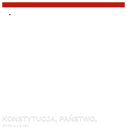
Przejdź
Po
do
angielsku
treści
Monitor
Konstytucyj
KONSTYTUCJA, PAŃSTWO,
PRAWO