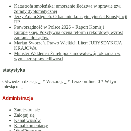
Katastrofa smoleńska: umorzenie śledztwa w sprawie tzw.
zdrady dyplomatycznej
Jerzy Adam Stępień: O badaniu konstytucyjności Konstytucji
RP
Praworządność w Polsce 2026 – Raport Komisji
Europejskiej. Pozytywna ocena reform i rekordowy wzrost
zaufania do sądów
Marian Sworzeń. Prawo Wielkich Liter: JURYSDYKCJA
KRAJOWA
Minister Waldemar Żurek podsumował swój rok zmian w
wymiarze sprawiedliwości
statystyka
Odwiedzin dzisiaj:
_
. * Wczoraj:
_
* Teraz on-line: 0 * W tym
miesiącu:
_
Administracja
Zarejestruj się
Zaloguj się
Kanał wpisów
Kanał komentarzy
WordPress.org