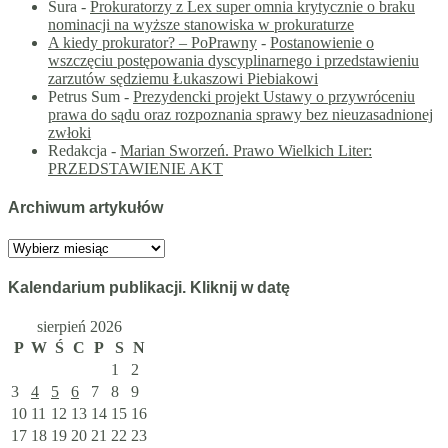
Sura
-
Prokuratorzy z Lex super omnia krytycznie o braku
nominacji na wyższe stanowiska w prokuraturze
A kiedy prokurator? – PoPrawny
-
Postanowienie o
wszczęciu postępowania dyscyplinarnego i przedstawieniu
zarzutów sędziemu Łukaszowi Piebiakowi
Petrus Sum
-
Prezydencki projekt Ustawy o przywróceniu
prawa do sądu oraz rozpoznania sprawy bez nieuzasadnionej
zwłoki
Redakcja
-
Marian Sworzeń. Prawo Wielkich Liter:
PRZEDSTAWIENIE AKT
Archiwum artykułów
Archiwum
artykułów
Kalendarium publikacji. Kliknij w datę
sierpień 2026
P
W
Ś
C
P
S
N
1
2
3
4
5
6
7
8
9
10
11
12
13
14
15
16
17
18
19
20
21
22
23