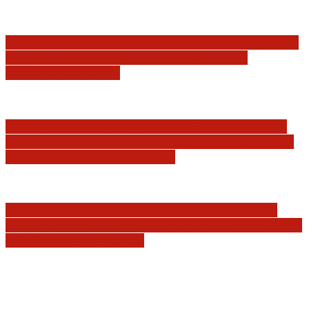
Sędziowie: Apelujemy do wszystkich organów
Państwa, w szczególności Prezydenta
Rzeczpospolitej…
Postępowanie dyscyplinarne w stosunku do
sędziów Jakuba Iwańca, Rafała Puchalskiego
oraz Przemysława Radzika
Tomasz Tadeusz Koncewicz: Czas „zdania
rachunków” nadchodzi. Pisane dla FIFA, UEFA
i PZPN oczywiście też