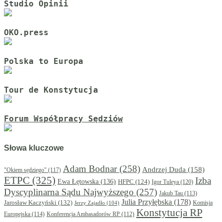
Studio Opinii
OKO.press
Polska to Europa
Tour de Konstytucja
Forum Współpracy Sędziów
Słowa kluczowe
Adam Bodnar
(258)
Andrzej Duda
(158)
"Okiem sędziego"
(117)
ETPC
(325)
Izba
Ewa Łętowska
(136)
HFPC
(124)
Igor Tuleya
(120)
Dyscyplinarna Sądu Najwyższego
(257)
Jakub Tau
(113)
Julia Przyłębska
(178)
Jarosław Kaczyński
(132)
Komisja
Jerzy Zajadło
(104)
Konstytucja RP
Europejska
(114)
Konferencja Ambasadorów RP
(112)